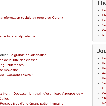
The
En
Id
 transformation sociale au temps du Corona
Po
Su
We
► 
cisme face au djihadisme
Jou
Roulet,
La grande dévalorisation
Pr
s de la lutte des classes
Kr
ung : huit thèses
Ku
asse moyenne
An
e, Occident éclairé?
Ku
Su
Ge
We
est bien… Depasser le travail, c`est mieux. A propos de «
St
Carles
Re
. Perspectives d’une émancipation humaine