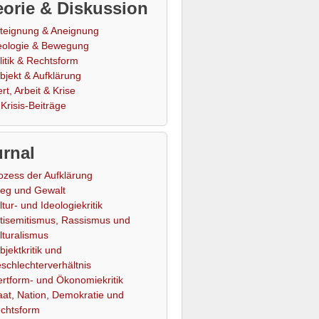
orie & Diskussion
teignung & Aneignung
eologie & Bewegung
litik & Rechtsform
bjekt & Aufklärung
rt, Arbeit & Krise
Krisis-Beiträge
rnal
ozess der Aufklärung
ieg und Gewalt
ltur- und Ideologiekritik
tisemitismus, Rassismus und
lturalismus
bjektkritik und
schlechterverhältnis
rtform- und Ökonomiekritik
aat, Nation, Demokratie und
chtsform