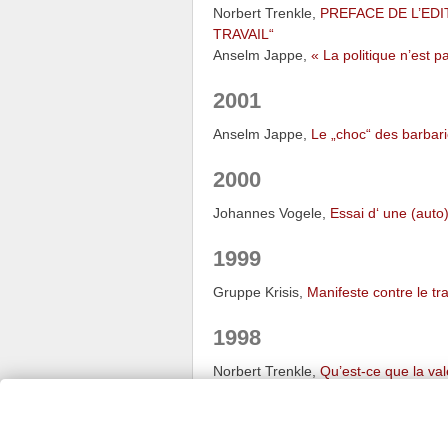
Norbert Trenkle,
PREFACE DE L’ED
TRAVAIL“
Anselm Jappe,
« La politique n’est pa
2001
Anselm Jappe,
Le „choc“ des barbar
2000
Johannes Vogele,
Essai d‘ une (auto
1999
Gruppe Krisis,
Manifeste contre le tra
1998
Norbert Trenkle,
Qu’est-ce que la vale
Krisis
is powered by
Wordpress