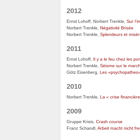
2012
Ernst Lohoff, Norbert Trenkle,
Sur l’
Norbert Trenkle,
Négativité Brisée
Norbert Trenkle,
Splendeurs et misère
2011
Ernst Lohoff,
Il y a le feu chez les po
Norbert Trenkle,
Séisme sur le marc
Götz Eisenberg,
Les «psychopathes» 
2010
Norbert Trenkle,
La « crise financièr
2009
Gruppe Krisis,
Crash course
Franz Schandl,
Arbeit macht nicht fre