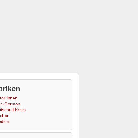
briken
tor*innen
n-German
tschrift Krisis
cher
dien