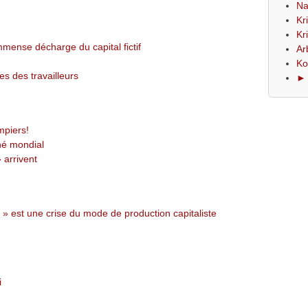
Na
Kr
Kr
immense décharge du capital fictif
Ar
Ko
s des travailleurs
► 
mpiers!
hé mondial
arrivent
e » est une crise du mode de production capitaliste
i