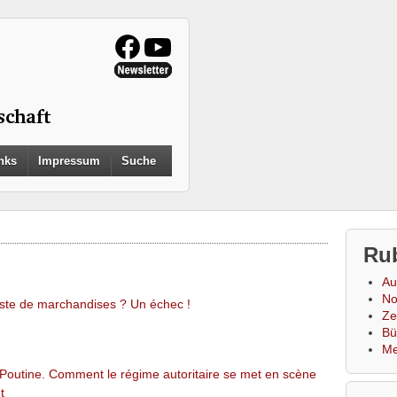
Search
nks
Impressum
Suche
for:
Search Button
Ru
Au
No
iste de marchandises ? Un échec !
Zei
Bü
Me
a Poutine. Comment le régime autoritaire se met en scène
t