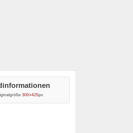
dinformationen
iginalgröße
300×425
px