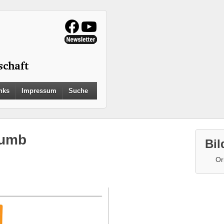
Search
nks
Impressum
Suche
for:
Search Button
humb
Bil
Or