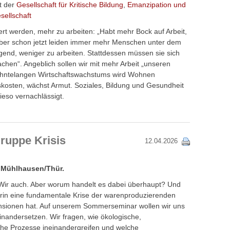
t der
Gesellschaft für Kritische Bildung
,
Emanzipation und
sellschaft
ert werden, mehr zu arbeiten: „Habt mehr Bock auf Arbeit,
ber schon jetzt leiden immer mehr Menschen unter dem
gend, weniger zu arbeiten. Stattdessen müssen sie sich
chen“. Angeblich sollen wir mit mehr Arbeit „unseren
zehntelangen Wirtschaftswachstums wird Wohnen
kosten, wächst Armut. Soziales, Bildung und Gesundheit
ieso vernachlässigt.
uppe Krisis
12.04.2026
 Mühlhausen/Thür.
. Wir auch. Aber worum handelt es dabei überhaupt? Und
arin eine fundamentale Krise der warenproduzierenden
ensionen hat. Auf unserem Sommerseminar wollen wir uns
inandersetzen. Wir fragen, wie ökologische,
ische Prozesse ineinandergreifen und welche