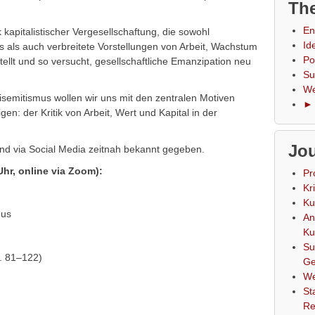
The
En
ik kapitalistischer Vergesellschaftung, die sowohl
Id
us als auch verbreitete Vorstellungen von Arbeit, Wachstum
Po
stellt und so versucht, gesellschaftliche Emanzipation neu
Su
We
emitismus wollen wir uns mit den zentralen Motiven
► 
en: der Kritik von Arbeit, Wert und Kapital in der
Jou
nd via Social Media zeitnah bekannt gegeben.
Uhr, online via Zoom):
Pr
Kr
Ku
mus
An
Ku
Su
S. 81–122)
Ge
We
St
Re