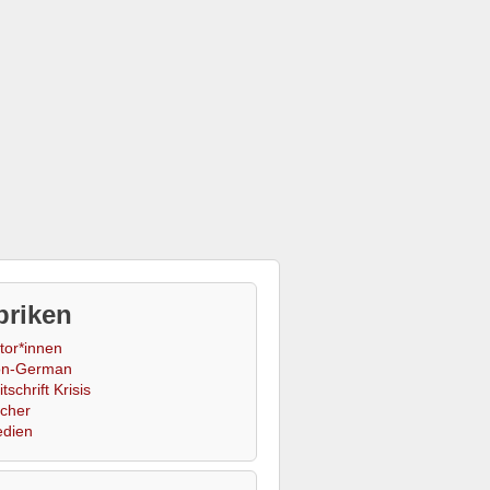
briken
tor*innen
n-German
tschrift Krisis
cher
dien