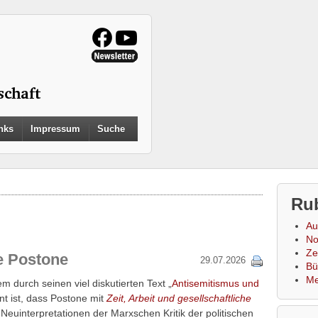
Search
nks
Impressum
Suche
for:
Search Button
Ru
Au
No
Zei
e Postone
29.07.2026
Bü
Me
m durch seinen viel diskutierten Text „
Antisemitismus und
nt ist, dass Postone mit
Zeit, Arbeit und gesellschaftliche
 Neuinterpretationen der Marxschen Kritik der politischen