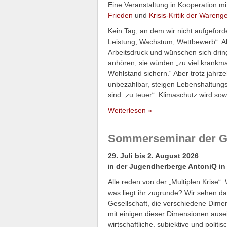
Eine Veranstaltung in Kooperation mi
Frieden
und
Krisis-Kritik der Warenge
Kein Tag, an dem wir nicht aufgeford
Leistung, Wachstum, Wettbewerb“. A
Arbeitsdruck und wünschen sich drin
anhören, sie würden „zu viel krankma
Wohlstand sichern.“ Aber trotz jahr
unbezahlbar, steigen Lebenshaltungs
sind „zu teuer“. Klimaschutz wird sow
Weiterlesen »
Sommerseminar der Gr
29. Juli bis 2. August 2026
i
n der Jugendherberge AntoniQ in
Alle reden von der „Multiplen Krise“
was liegt ihr zugrunde? Wir sehen d
Gesellschaft, die verschiedene Dim
mit einigen dieser Dimensionen ause
wirtschaftliche, subjektive und polit