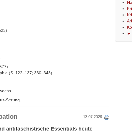
Na
Kr
Kr
Ar
Ko
523)
► 
:
–577)
ophie (S. 122–137; 330–343)
twochs.
us-Sitzung.
pation
13.07.2026
nd antifaschistische Essentials heute