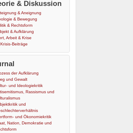
orie & Diskussion
teignung & Aneignung
eologie & Bewegung
litik & Rechtsform
bjekt & Aufklärung
rt, Arbeit & Krise
Krisis-Beiträge
rnal
ozess der Aufklärung
ieg und Gewalt
ltur- und Ideologiekritik
tisemitismus, Rassismus und
lturalismus
bjektkritik und
schlechterverhältnis
rtform- und Ökonomiekritik
aat, Nation, Demokratie und
chtsform