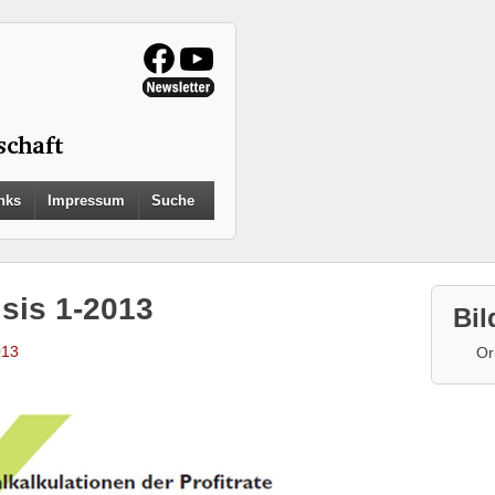
Search
nks
Impressum
Suche
for:
Search Button
isis 1-2013
Bil
013
Or