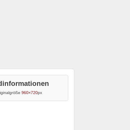
dinformationen
iginalgröße
960×720
px