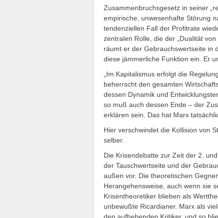
Zusammenbruchsgesetz in seiner „rein
empirische, unwesenhafte Störung n
tendenziellen Fall der Profitrate wie
zentralen Rolle, die der „Dualität v
räumt er der Gebrauchswertseite in
diese jämmerliche Funktion ein. Er un
„Im Kapitalismus erfolgt die Regelu
beherrscht den gesamten Wirtschaft
dessen Dynamik und Entwicklungsten
so muß auch dessen Ende – der Zus
erklären sein. Das hat Marx tatsächli
Hier verschwindet die Kollision von S
selber.
Die Krisendebatte zur Zeit der 2. un
der Tauschwertseite und der Gebrauc
außen vor. Die theoretischen Gegne
Herangehensweise, auch wenn sie se
Krisentheoretiker blieben als Wertth
unbewußte Ricardianer. Marx als viel
den aufhebenden Kritiker, und so b