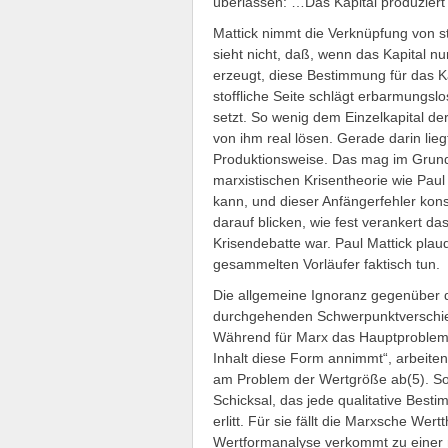
überlassen: …Das Kapital produziert 
Mattick nimmt die Verknüpfung von st
sieht nicht, daß, wenn das Kapital 
erzeugt, diese Bestimmung für das Kap
stoffliche Seite schlägt erbarmungslo
setzt. So wenig dem Einzelkapital d
von ihm real lösen. Gerade darin lieg
Produktionsweise. Das mag im Grund
marxistischen Krisentheorie wie Paul
kann, und dieser Anfängerfehler konst
darauf blicken, wie fest verankert das
Krisendebatte war. Paul Mattick plau
gesammelten Vorläufer faktisch tun.
Die allgemeine Ignoranz gegenüber 
durchgehenden Schwerpunktverschie
Während für Marx das Hauptproblem 
Inhalt diese Form annimmt“, arbeiten
am Problem der Wertgröße ab(5). So t
Schicksal, das jede qualitative Be
erlitt. Für sie fällt die Marxsche W
Wertformanalyse verkommt zu einer 