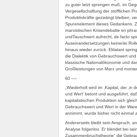
zu guter letzt sprengen muß, im Ge
Vergesellschaftung der stofflichen Pr
Produktivkräfte gezwängt bleiben, ve
Spurenelement dieses Gedankens. Zwa
marxistischen Krisendebatte en phr
undTauschwert aufrecht, de facto spie
Auseinandersetzungen keinerlei Roll
hinaus wieder zurück. Eklatant spring
die Dialektik von Gebrauchswert und 
klassische Nationalökonomie und das
Großleistungen von Marx und monier
60 —-
„Wiederholt wird im ,Kapital, der ‚i
und Wert‘ betont und ausgeführt, da
kapitalistischen Produktion sich glei
Gebrauchswert und Wert in der Ware
annimmt, wurde bisher nicht einmal a
Andererseits bleibt sein Anspruch, 
Analyse folgenlos. Er blendet bei s
Zusammenbruchstheorie“ die Gebrauc