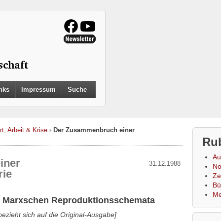
Search
nks
Impressum
Suche
for:
Search Button
t, Arbeit & Krise
›
Der Zusammenbruch einer
Ru
Au
iner
31.12.1988
No
ie
Zei
Bü
Me
e Marxschen Reproduktionsschemata
ezieht sich auf die Original-Ausgabe]