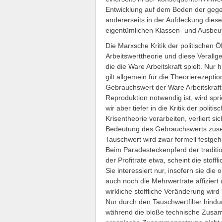
Entwicklung auf dem Boden der gege
andererseits in der Aufdeckung diese
eigentümlichen Klassen- und Ausbeut
Die Marxsche Kritik der politischen Ö
Arbeitswerttheorie und diese Verallg
die die Ware Arbeitskraft spielt. Nu
gilt allgemein für die Theorierezept
Gebrauchswert der Ware Arbeitskraft,
Reproduktion notwendig ist, wird spr
wir aber tiefer in die Kritik der poli
Krisentheorie vorarbeiten, verliert s
Bedeutung des Gebrauchswerts zus
Tauschwert wird zwar formell festgeha
Beim Paradesteckenpferd der traditi
der Profitrate etwa, scheint die stof
Sie interessiert nur, insofern sie 
auch noch die Mehrwertrate affiziert 
wirkliche stoffliche Veränderung wird 
Nur durch den Tauschwertfilter hindu
während die bloße technische Zusam