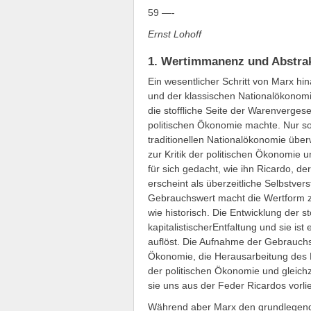
59 —-
Ernst Lohoff
1. Wertimmanenz und Abstrak
Ein wesentlicher Schritt von Marx hi
und der klassischen Nationalökonom
die stoffliche Seite der Warenverges
politischen Ökonomie machte. Nur so
traditionellen Nationalökonomie über
zur Kritik der politischen Ökonomie
für sich gedacht, wie ihn Ricardo, d
erscheint als überzeitliche Selbstver
Gebrauchswert macht die Wertform zu
wie historisch. Die Entwicklung der st
kapitalistischerEntfaltung und sie ist 
auflöst. Die Aufnahme der Gebrauchsw
Ökonomie, die Herausarbeitung des Do
der politischen Ökonomie und gleichze
sie uns aus der Feder Ricardos vorlieg
Während aber Marx den grundlegenden