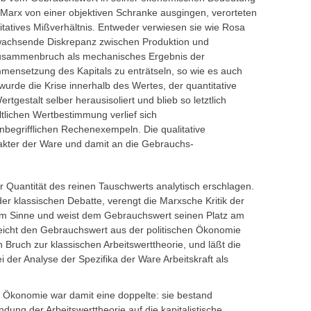
 Marx von einer objektiven Schranke ausgingen, verorteten
itatives Mißverhältnis. Entweder verwiesen sie wie Rosa
wachsende Diskrepanz zwischen Produktion und
Zusammenbruch als mechanisches Ergebnis der
ensetzung des Kapitals zu enträtseln, so wie es auch
wurde die Krise innerhalb des Wertes, der quantitative
rtgestalt selber herausisoliert und blieb so letztlich
ltlichen Wertbestimmung verlief sich
begrifflichen Rechenexempeln. Die qualitative
kter der Ware und damit an die Gebrauchs-
er Quantität des reinen Tauschwerts analytisch erschlagen.
der klassischen Debatte, verengt die Marxsche Kritik der
em Sinne und weist dem Gebrauchswert seinen Platz am
eicht den Gebrauchswert aus der politischen Ökonomie
Bruch zur klassischen Arbeitswerttheorie, und läßt die
der Analyse der Spezifika der Ware Arbeitskraft als
n Ökonomie war damit eine doppelte: sie bestand
dung der Arbeitswerttheorie auf die kapitalistische