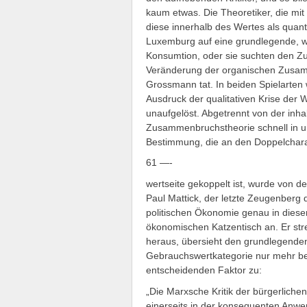
kaum etwas. Die Theoretiker, die mit
diese innerhalb des Wertes als quant
Luxemburg auf eine grundlegende, 
Konsumtion, oder sie suchten den 
Veränderung der organischen Zusamm
Grossmann tat. In beiden Spielarten 
Ausdruck der qualitativen Krise der We
unaufgelöst. Abgetrennt von der inha
Zusammenbruchstheorie schnell in un
Bestimmung, die an den Doppelchara
61 —-
wertseite gekoppelt ist, wurde von d
Paul Mattick, der letzte Zeugenberg 
politischen Ökonomie genau in dies
ökonomischen Katzentisch an. Er str
heraus, übersieht den grundlegenden 
Gebrauchswertkategorie nur mehr bei 
entscheidenden Faktor zu:
„Die Marxsche Kritik der bürgerliche
einerseits in der konsequenten Anwen