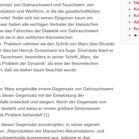
Na
gensatz von Gebrauchswert und Tauschwert, von
Kr
oduktion und Wertform, in die die gesellschaftlichen
Kr
rortet, findet sich bei seinen Epigonen kaum ein
Ar
r halten alle wichtigen Vertreter der klassischen
Ko
ase das Fähnchen der Dialektik von Gebrauchswert
► 
lt sie in den wirklichen theoretischen
e. Praktisch nehmen sie den Schritt von Marx über Ricardo
t dies bei Henryk Grossmann ins Auge. Einerseits feiert er
Tauschwert, besonders in seiner Schrift „Marx, die
 Problem der Dynamik“ als eine der theoretischen
t, daß sie bisher kaum beachtet wurde:
n der Ware eingehüllte innere Gegensatz von Gebrauchswert
ß dieser Gegensatz mit der Entwicklung der
chfalls entwickelt und steigert. Worin der Gegensatz von
 besteht und wieso er immer größere Dimensionen
ls Problem behandelt“(1).
an diesen Gegensatz anzuknüpfen, in seiner eigenen
einer „Reproduktion der Marxschen Akkumulations- und
hswertseite konsequent aus, solange er das