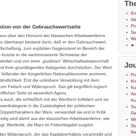
The
En
Id
Po
tion von der Gebrauchswertseite
Su
naus über den Horizont der klassischen Arbeitswertlehre
We
ie überhaupt bestand darin, daß er den Gebrauchswert,
► 
ellschaftung, zum expliziten Gegenstand im Bereich der
 konnte er die wertimmanente Sichtweise der
winden und von einer „positiven“ Wirtschaftswissenschaft
Jou
 und ihrer grundlegenden Kategorien durchstoßen. Der Wert
er Vollender der bürgerlichen Nationalökonomie annimmt,
Pr
ständlichkeit. Erst die unlösbare Verwicklung mit dem
Kr
m Fetisch und Widerspruch. Das gilt begrifflich-logisch
Ku
offlichen Seite ist wesentlich Agens
An
es auch, die schließlich mit der Wertform kollidiert und sie
Ku
ertkategorie in die Zuständigkeit der politischen
Su
ppelcharakters der Ware, verwandelt sie erst in Kritik
Ge
itig wird damit aus der klassischen Arbeitswertlehre, wie
We
t, Wertkritik, die Marx im Fetischkapitel zuspitzt.
St
Re
 Widerspruch, der das Kapitalverhältnis vorantreibt und