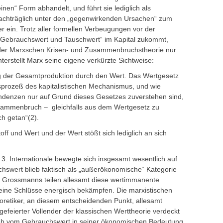
en“ Form abhandelt, und führt sie lediglich als
achträglich unter den „gegenwirkenden Ursachen“ zum
der ein. Trotz aller formellen Verbeugungen vor der
on Gebrauchswert und Tauschwert“ im Kapital zukommt,
 der Marxschen Krisen- und Zusammenbruchstheorie nur
terstellt Marx seine eigene verkürzte Sichtweise:
ng der Gesamtproduktion durch den Wert. Das Wertgesetz
sprozeß des kapitalistischen Mechanismus, und wie
denzen nur auf Grund dieses Gesetzes zuverstehen sind,
ammenbruch – gleichfalls aus dem Wertgesetz zu
ch getan“(2).
toff und Wert und der Wert stößt sich lediglich an sich
d 3. Internationale bewegte sich insgesamt wesentlich auf
hswert blieb faktisch als „außerökonomische“ Kategorie
r Grossmanns teilen allesamt diese wertimmanente
ine Schlüsse energisch bekämpfen. Die marxistischen
eoretiker, an diesem entscheidenden Punkt, allesamt
gefeierter Vollender der klassischen Werttheorie verdeckt
lieb vom Gebrauchswert in seiner ökonomischen Bedeutung