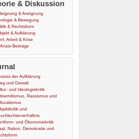
orie & Diskussion
teignung & Aneignung
eologie & Bewegung
litik & Rechtsform
bjekt & Aufklärung
rt, Arbeit & Krise
Krisis-Beiträge
rnal
ozess der Aufklärung
ieg und Gewalt
ltur- und Ideologiekritik
tisemitismus, Rassismus und
lturalismus
bjektkritik und
schlechterverhältnis
rtform- und Ökonomiekritik
aat, Nation, Demokratie und
chtsform