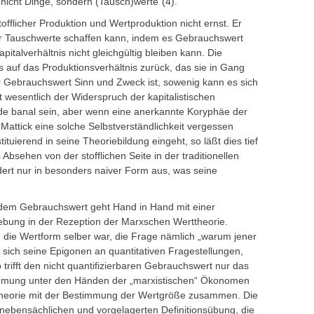
nicht Dinge, sondern (Tausch)werte“(4).
offlicher Produktion und Wertproduktion nicht ernst. Er
nur Tauschwerte schaffen kann, indem es Gebrauchswert
italverhältnis nicht gleichgültig bleiben kann. Die
s auf das Produktionsverhältnis zurück, das sie in Gang
er Gebrauchswert Sinn und Zweck ist, sowenig kann es sich
t wesentlich der Widerspruch der kapitalistischen
e banal sein, aber wenn eine anerkannte Koryphäe der
 Mattick eine solche Selbstverständlichkeit vergessen
ituierend in seine Theoriebildung eingeht, so läßt dies tief
 Absehen von der stofflichen Seite in der traditionellen
dert nur in besonders naiver Form aus, was seine
dem Gebrauchswert geht Hand in Hand mit einer
bung in der Rezeption der Marxschen Werttheorie.
die Wertform selber war, die Frage nämlich „warum jener
 sich seine Epigonen an quantitativen Fragestellungen,
rifft den nicht quantifizierbaren Gebrauchswert nur das
stimmung unter den Händen der „marxistischen“ Ökonomen
erttheorie mit der Bestimmung der Wertgröße zusammen. Die
nebensächlichen und vorgelagerten Definitionsübung, die