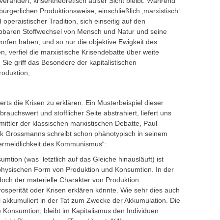
rändert, krisentheoretisch außer Sicht bleibt. Während
ürgerlichen Produktionsweise, einschließlich ‚marxistisch‘
operaistischer Tradition, sich einseitig auf den
bbaren Stoffwechsel von Mensch und Natur und seine
orfen haben, und so nur die objektive Ewigkeit des
n, verfiel die marxistische Krisendebatte über weite
 Sie griff das Besondere der kapitalistischen
roduktion,
rts die Krisen zu erklären. Ein Musterbeispiel dieser
rauchswert und stofflicher Seite abstrahiert, liefert uns
mittler der klassischen marxistischen Debatte, Paul
ryk Grossmanns schreibt schon phänotypisch in seinem
ermeidlichkeit des Kommunismus“:
mtion (was letztlich auf das Gleiche hinausläuft) ist
physischen Form von Produktion und Konsumtion. In der
jedoch der materielle Charakter von Produktion
rosperität oder Krisen erklären könnte. Wie sehr dies auch
l akkumuliert in der Tat zum Zwecke der Akkumulation. Die
e Konsumtion, bleibt im Kapitalismus den Individuen