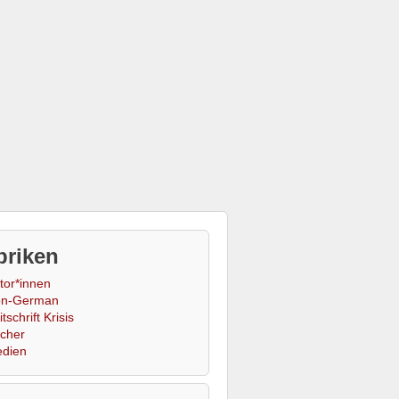
briken
tor*innen
n-German
tschrift Krisis
cher
dien