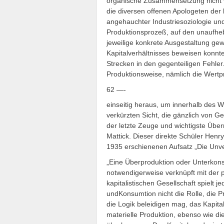
organische Zusammensetzung nicht ve
die diversen offenen Apologeten der b
angehauchter Industriesoziologie und 
Produktionsprozeß, auf den unaufhe
jeweilige konkrete Ausgestaltung gew
Kapitalverhältnisses beweisen konnte
Strecken in den gegenteiligen Fehler.
Produktionsweise, nämlich die Wertp
62 —-
einseitig heraus, um innerhalb des We
verkürzten Sicht, die gänzlich von Geb
der letzte Zeuge und wichtigste Über
Mattick. Dieser direkte Schüler Hen
1935 erschienenen Aufsatz „Die Unv
„Eine Überproduktion oder Unterkonsu
notwendigerweise verknüpft mit der 
kapitalistischen Gesellschaft spielt 
undKonsumtion nicht die Rolle, die P
die Logik beleidigen mag, das Kapita
materielle Produktion, ebenso wie di