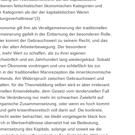
benen fetischistischen ökonomischen Kategorien und
r Kategorien als der der kapitalistischen Waren
ungsverhältnisse“(3).
konomie gilt ihm als Verallgemeinerung der traditionellen
emeinerung gipfelt in der Enttarnung der besonderen Rolle,
r hier kommt der Gebrauchswert zu seinem Recht, und das
ion der alten Arbeiterbewegung. Der besondere
 mehr Wert zu schaffen, als zu ihrer eigenen
ichwörtlich und ein Jahrhundert lang wiedergekäut. Sobald
tischen Ökonomie vordringen und uns schließlich bis zur
ich in der traditionellen Marxrezeption die innerökonomische
ehends. Am Widerspruch zwischen Gebrauchswert und
lten; für die Theoriebildung selber wird er aber irrelevant.
onellen Krisendebatte, dem Gesetz vom tendenziellen Fall
fliche Veränderung nur mehr im schwachen Zwielicht auf.
die organische Zusammensetzung, oder wenn es hoch kommt
und geht krisentheoretisch voll darin auf. Die konkrete,
nicht weiter betrachtet, sie bleibt vorgelagerte black box.
rch in Wertverhältnisse übersetzt hat sie Bedeutung,
mensetzung des Kapitals, solange und soweit sie die