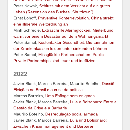
Peter Nowak,
Schluss mit dem Verzicht auf ein gutes
Leben (Rezension des Buches „Shutdown“)
Ernst Lohoff,
Präventive Konterrevolution. China strebt
eine illiberale Weltordnung an
Minh Schredle,
Extraschrille Alarmglocken. Mieterbund
warnt vor einem Desaster auf dem Wohnungsmarkt
Peter Samol,
Kostenfaktor Gesundheit. Die Einnahmen
der Krankenkassen leiden unter sinkenden Löhnen
Peter Samol,
Missglückte Partnerschaften. Public
Private Partnerships sind teuer und ineffizient
2022
Javier Blank, Marcos Barreira, Maurilio Botelho,
Dossiê:
Eleições no Brasil e a crise da política
Marcos Barreira,
Uma Esfinge sem enigmas
Javier Blank, Marcos Barreira,
Lula e Bolsonaro: Entre a
Gestão da Crise e a Barbarie
Maurilio Botelho,
Desregulação social armada
Javier Blank, Marcos Barreira,
Lula und Bolsonaro:
Zwischen Krisenmanagement und Barbarei