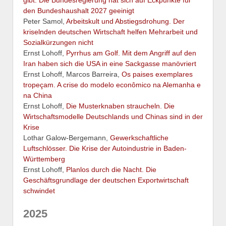
gibt. Die Bundesregierung hat sich auf Eckpunkte für
den Bundeshaushalt 2027 geeinigt
Peter Samol,
Arbeitskult und Abstiegsdrohung. Der
kriselnden deutschen Wirtschaft helfen Mehrarbeit und
Sozialkürzungen nicht
Ernst Lohoff,
Pyrrhus am Golf. Mit dem Angriff auf den
Iran haben sich die USA in eine Sackgasse manövriert
Ernst Lohoff, Marcos Barreira,
Os paises exemplares
tropeçam. A crise do modelo econômico na Alemanha e
na China
Ernst Lohoff,
Die Musterknaben straucheln. Die
Wirtschaftsmodelle Deutschlands und Chinas sind in der
Krise
Lothar Galow-Bergemann,
Gewerkschaftliche
Luftschlösser. Die Krise der Autoindustrie in Baden-
Württemberg
Ernst Lohoff,
Planlos durch die Nacht. Die
Geschäftsgrundlage der deutschen Exportwirtschaft
schwindet
2025