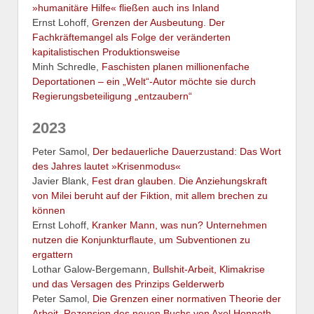
»humanitäre Hilfe« fließen auch ins Inland
Ernst Lohoff,
Grenzen der Ausbeutung. Der
Fachkräftemangel als Folge der veränderten
kapitalistischen Produktionsweise
Minh Schredle,
Faschisten planen millionenfache
Deportationen – ein „Welt“-Autor möchte sie durch
Regierungsbeteiligung „entzaubern“
2023
Peter Samol,
Der bedauerliche Dauerzustand: Das Wort
des Jahres lautet »Krisenmodus«
Javier Blank,
Fest dran glauben. Die Anziehungskraft
von Milei beruht auf der Fiktion, mit allem brechen zu
können
Ernst Lohoff,
Kranker Mann, was nun? Unternehmen
nutzen die Konjunkturflaute, um Subventionen zu
ergattern
Lothar Galow-Bergemann,
Bullshit-Arbeit, Klimakrise
und das Versagen des Prinzips Gelderwerb
Peter Samol,
Die Grenzen einer normativen Theorie der
Arbeit. Rezension des neuen Buchs von Axel Honneth