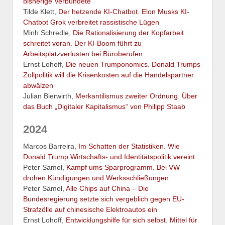
bisherige Verbündete
Tilde Klett,
Der hetzende KI-Chatbot. Elon Musks KI-
Chatbot Grok verbreitet rassistische Lügen
Minh Schredle,
Die Rationalisierung der Kopfarbeit
schreitet voran. Der KI-Boom führt zu
Arbeitsplatzverlusten bei Büroberufen
Ernst Lohoff,
Die neuen Trumponomics. Donald Trumps
Zollpolitik will die Krisenkosten auf die Handelspartner
abwälzen
Julian Bierwirth,
Merkantilismus zweiter Ordnung. Über
das Buch „Digitaler Kapitalismus“ von Philipp Staab
2024
Marcos Barreira,
Im Schatten der Statistiken. Wie
Donald Trump Wirtschafts- und Identitätspolitik vereint
Peter Samol,
Kampf ums Sparprogramm. Bei VW
drohen Kündigungen und Werksschließungen
Peter Samol,
Alle Chips auf China – Die
Bundesregierung setzte sich vergeblich gegen EU-
Strafzölle auf chinesische Elektroautos ein
Ernst Lohoff,
Entwicklungshilfe für sich selbst. Mittel für