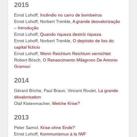
2015
Ernst Lohoff,
Incêndio no carro de bombeiros
Ernst Lohoff, Norbert Trenkle,
A grande desvalorização
– Introdução
Ernst Lohoff,
Quando riqueza destrói riqueza
Ernst Lohoff, Norbert Trenkle,
O depósito de lixo do
capital fictício
Ernst Lohoff,
Wenn Reichtum Reichtum vernichtet
Robert Bösch,
O Renascimento Milagroso De Antonio
Gramsci
2014
Gérard Briche, Paul Braun, Vincent Roulet,
La grande
dévalorisation
Olaf Kistenmacher,
Welche Krise?
2013
Peter Samol,
Krise ohne Ende?
Ernst Lohoff,
Kommunismus à la IWF