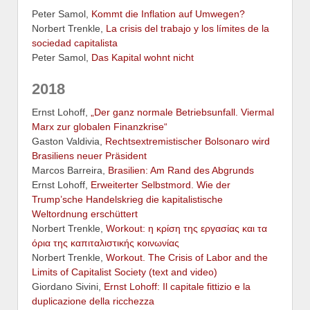
Peter Samol,
Kommt die Inflation auf Umwegen?
Norbert Trenkle,
La crisis del trabajo y los límites de la
sociedad capitalista
Peter Samol,
Das Kapital wohnt nicht
2018
Ernst Lohoff,
„Der ganz normale Betriebsunfall. Viermal
Marx zur globalen Finanzkrise“
Gaston Valdivia,
Rechtsextremistischer Bolsonaro wird
Brasiliens neuer Präsident
Marcos Barreira,
Brasilien: Am Rand des Abgrunds
Ernst Lohoff,
Erweiterter Selbstmord. Wie der
Trump’sche Handelskrieg die kapitalistische
Weltordnung erschüttert
Norbert Trenkle,
Workout: η κρίση της εργασίας και τα
όρια της καπιταλιστικής κοινωνίας
Norbert Trenkle,
Workout. The Crisis of Labor and the
Limits of Capitalist Society (text and video)
Giordano Sivini,
Ernst Lohoff: Il capitale fittizio e la
duplicazione della ricchezza