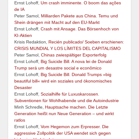
Ernst Lohoff,
Um crash imminente. O boom das ações
de IA
Peter Samol,
Milliarden Pakete aus China. Temu und
Shein drängen mit Macht auf den EU-Markt
Ernst Lohoff,
Crash mit Ansage. Das Börsenhoch von
KI-Aktien
Krisis Redaktion,
Recién publicado/ Soeben erschienen:
CRISIS MUNDIAL Y LOS LÍMITES DEL CAPITALISMO
Peter Samol,
Chinas zwiespältiger Exporterfolg
Ernst Lohoff,
Big Suicide Bill. A nova lei de Donald
Trump será um desastre social e econômico
Ernst Lohoff,
Big Suicide Bill. Donald Trumps »big
beautiful bill« wird ein soziales und ökonomisches
Desaster
Ernst Lohoff,
Sozialhilfe für Luxuskarossen.
Subventionen für Wohlhabende und die Autoindustrie
Minh Schredle,
Hauptsache machen. Die Letzte
Generation heißt nun Neue Generation – und wirkt
ratlos
Ernst Lohoff,
Vom Hegemon zum Erpresser. Die
aggressive Zollpolitik der USA wendet sich gegen