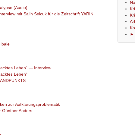
Na
alypse (Audio)
Kr
nterview mit Salih Selcuk für die Zeitschrift YARIN
Kr
Ar
Ko
► 
ibale
acktes Leben“ — Interview
nacktes Leben“
TANDPUNKTS
en zur Aufklärungsproblematik
r Günther Anders
g