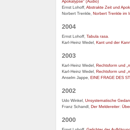
Apokalypse“ (Audio)
Ernst Lohoff,
Abstrakte Zeit und Apok
Norbert Trenkle,
Norbert Trenkle im I
2004
Ernst Lohoff,
Tabula rasa.
Karl-Heinz Wedel,
Kant und der Kann
2003
Karl-Heinz Wedel,
Rechtsform und „n
Karl-Heinz Wedel,
Rechtsform und „
Anselm Jappe,
EINE FRAGE DES S
2002
Udo Winkel,
Unsystematische Gedank
Franz Schandl,
Der Meldereiter: Übe
2000
Ernst Lohoff,
Gelichter der Aufklärun