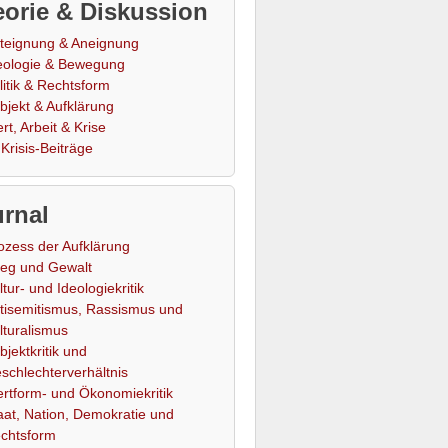
orie & Diskussion
teignung & Aneignung
eologie & Bewegung
litik & Rechtsform
bjekt & Aufklärung
rt, Arbeit & Krise
Krisis-Beiträge
rnal
ozess der Aufklärung
ieg und Gewalt
ltur- und Ideologiekritik
tisemitismus, Rassismus und
lturalismus
bjektkritik und
schlechterverhältnis
rtform- und Ökonomiekritik
aat, Nation, Demokratie und
chtsform