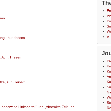
The
En
Id
ismo
Po
Su
We
► 
ung : huit thèses
Jou
g. Acht Thesen
Pr
Kr
Ku
An
Ku
ze, zur Freiheit
Su
Ge
We
St
bundesweite Linkspartei“ und „Abstrakte Zeit und
Re