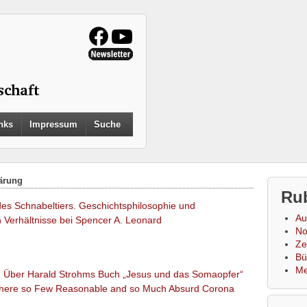
Search
nks
Impressum
Suche
for:
Search Button
ärung
Ru
des Schnabeltiers. Geschichtsphilosophie und
Au
en Verhältnisse bei Spencer A. Leonard
No
Zei
Bü
Me
x. Über Harald Strohms Buch „Jesus und das Somaopfer“
there so Few Reasonable and so Much Absurd Corona