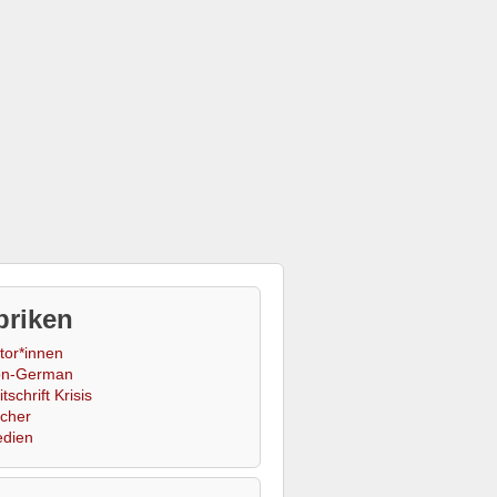
briken
tor*innen
n-German
tschrift Krisis
cher
dien