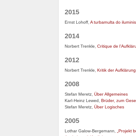
2015
Ernst Lohoff,
A turbamulta do ilumin
2014
Norbert Trenkle,
Critique de l’Aufklär
2012
Norbert Trenkle,
Kritik der Aufklärun
2008
Stefan Meretz,
Über Allgemeines
Karl-Heinz Lewed,
Brüder, zum Geset
Stefan Meretz,
Über Logisches
2005
Lothar Galow-Bergemann,
„Projekt 