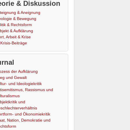
orie & Diskussion
teignung & Aneignung
eologie & Bewegung
litik & Rechtsform
bjekt & Aufklärung
rt, Arbeit & Krise
Krisis-Beiträge
rnal
ozess der Aufklärung
ieg und Gewalt
ltur- und Ideologiekritik
tisemitismus, Rassismus und
lturalismus
bjektkritik und
schlechterverhältnis
rtform- und Ökonomiekritik
aat, Nation, Demokratie und
chtsform