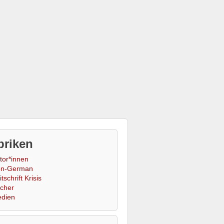
briken
tor*innen
n-German
tschrift Krisis
cher
dien