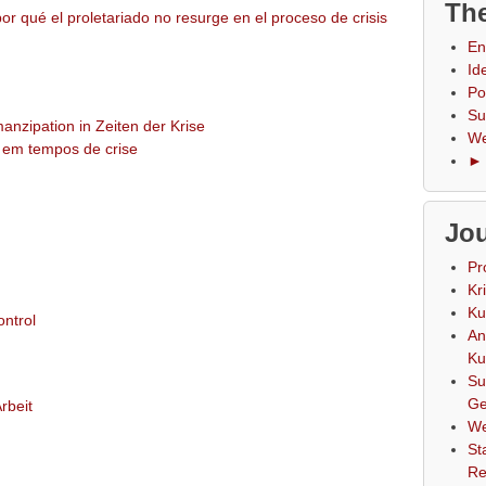
The
or qué el proletariado no resurge en el proceso de crisis
En
Id
Po
Su
anzipation in Zeiten der Krise
We
 em tempos de crise
► 
Jou
Pr
Kr
Ku
ontrol
An
Ku
Su
Ge
rbeit
We
St
Re