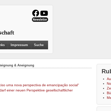
Search
nks
Impressum
Suche
for:
Search Button
teignung & Aneignung
Ru
Au
No
ciso uma nova perspectiva de emancipação social“
Zei
darf einer neuen Perspektive gesellschaftlicher
Bü
Me