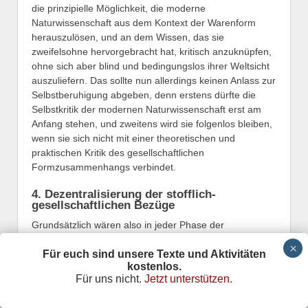
die prinzipielle Möglichkeit, die moderne
Naturwissenschaft aus dem Kontext der Warenform
herauszulösen, und an dem Wissen, das sie
zweifelsohne hervorgebracht hat, kritisch anzuknüpfen,
ohne sich aber blind und bedingungslos ihrer Weltsicht
auszuliefern. Das sollte nun allerdings keinen Anlass zur
Selbstberuhigung abgeben, denn erstens dürfte die
Selbstkritik der modernen Naturwissenschaft erst am
Anfang stehen, und zweitens wird sie folgenlos bleiben,
wenn sie sich nicht mit einer theoretischen und
praktischen Kritik des gesellschaftlichen
Formzusammenhangs verbindet.
4. Dezentralisierung der stofflich-
gesellschaftlichen Bezüge
Grundsätzlich wären also in jeder Phase der
kapitalistischen Entwicklung (auch in der fordistischen)
Für euch sind unsere Texte und Aktivitäten
jenseits der Verwertungszwänge »alternative«
kostenlos.
Anwendungen der gesellschaftlichen Produktivkraft
Für uns nicht.
Jetzt unterstützen.
zumindest denkbar gewesen. Mit der Durchsetzung der
»mikroelektronischen Revolution« aber tritt der