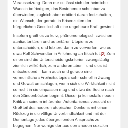
Voraussetzung. Denn nur so lässt sich der heimliche
Wunsch befriedigen, das Bestehende scheinbar zu
überwinden, zugleich aber erbittert daran festzuhalten,
ein Wunsch, der gerade in Krisenzeiten der
bürgerlichen Gesellschaft eine ungeheure Kraft gewinnt.
Insofern greift es zu kurz, phänomenologisch zwischen
»antiautoritären und autoritären Utopien« zu
unterscheiden, und letztere dann zu verwerfen, wie es
etwa Rolf Schwendter in Anlehnung an Bloch tut.
[2]
Zum
einen sind die Unterscheidungskriterien zwangsläufig
ziemlich willkürlich, zum anderen aber – und dies ist
entscheidend – kann auch und gerade eine
vermeintliche »Freiheitsutopie« sehr schnell in Zwang
und Gewalt umschlagen, wenn sich die Wirklichkeit nicht
so recht in sie einpassen mag und etwa die Suche nach
den Sündenböcken beginnt. Dieser ja keinesfalls neuen
Kritik an seinem inhärenten Autoritarismus versucht ein
Großteil des neueren utopischen Denkens mit einem
Rückzug in die völlige Unverbindlichkeit und mit der
Demontage jedes übergreifenden Anspruchs zu
begegnen. Nur wenige der aus den »neuen sozialen