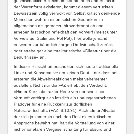
gesellschaftlicher Reichtum könnte auch anders als in
der Warenform existieren, kommt diesem verrückten
Bewusstsein völlig verrückt vor. Selbst kritisch denkende
Menschen wehren einen solchen Gedanken im
allgemeinen als geradezu hirnverbrannt ab und
erheben fast schon reflexhaft den Vorwurf (meist unter
Verweis auf Stalin und Pol Pot), hier wolle jemand
entweder zur bäuerlich-kargen Dorfwirtschaft zurück
oder strebe gar eine totalitaristische »Diktatur über die
Bedürfnisse« an.
In dieser Hinsicht unterscheiden sich heute traditionelle
Linke und Konservative um keinen Deut – nur dass bei
ersteren die Abwehrreaktionen meist vehementer
ausfallen. Nicht nur die FAZ erhebt den Verdacht:
»Hinter Kurz‘ abstrakter Rede von der sinnlichen
Vernunft verbirgt sich letztlich ein unausgesprochenes
Plädoyer für eine Rückkehr zur dörflichen
Naturalwirtschaft« (FAZ, 8.10.91). Auch Elmar Altvater,
der sich ja immerhin noch den Rest eines kritischen
Anspruchs bewahrt hat, hält die Vorstellung von einer
nicht-monetären Vergesellschaftung für absurd und