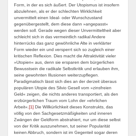
Form, in der es sich äußert. Der Utopismus ist insofern
abzulehnen, als er der schlechten Wirklichkeit
unvermittelt einen Ideal- oder Wunschzustand
gegenübergestellt, dem diese dann »angepasst«
werden soll. Gerade wegen dieser Unvermitteltheit aber
schleicht sich in das vermeintlich radikal Andere
hinterrücks das ganz gewöhnliche Alte in verklärter
Form wieder ein und versperrt sich so zugleich einer
kritischen Reflexion. Dies macht die Attraktivität vieler
»Utopien« aus, denn sie ersparen dem bürgerlichen
Bewusstsein die radikale Selbstkritik und erlauben ihm,
seine gewohnten Illusionen weiterzupflegen.
Paradigmatisch lässt sich dies an der derzeit überaus
populären Utopie des Silvio Gesell vom »zinsfreien
Geld« zeigen, die nichts anderes transportiert, als den
erzbürgerlichen Traum vom Lohn der »ehrlichen
Arbeit«.
[1]
Die Willkürlichkeit dieses Konstrukts, das
völlig von den Sachgesetzmäßigkeiten und inneren
Zwängen der Geldform abstrahiert, nur um diese selbst
von der Kritik auszunehmen, tut seiner Popularität
keinen Abbruch, sondern ist im Gegenteil sogar deren