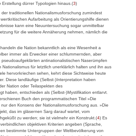
 Erstellung dürrer Typologien hinaus.(
3
)
 der traditionellen Nationalismusforschung zumindest
 wertkritischen Aufarbeitung als Orientierungshilfe dienen
gebnisse kann eine Neuuntersuchung sogar unmittelbar
setzung für die weitere Annäherung nehmen, nämlich die
handeln die Nation bekanntlich als eine Wesenheit a
 selber immer als Erwecker einer schlummernden, aber
m pseudoaufgeklärten antinationalistischen Naserümpfen
 Nationalismus für letztlich unerklärlich halten und ihn aus
e hervorkriechen sehen, kehrt diese Sichtweise heute
r. Diese landläufige (Selbst-)Interpretation haben
it der Nation oder Teilaspekten des
 haben, entschieden als (Selbst-)Mystifikation entlarvt.
erschienen Buch den programmatischen Titel »Die
r nur den Konsens der Nationalismusforschung aus. »Die
bjekt, das im gläsernen Sarg darauf wartet, vom
hgeküßt zu werden; sie ist vielmehr ein Konstrukt.(
4
) Es
 verbindlichen objektiven Kriterien angeben (Sprache,
enen bestimmte Untergruppen der Weltbevölkerung von