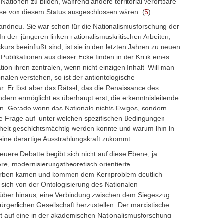
Nationen zu bilden, während andere territorial verortbare
 se von diesem Status ausgeschlossen wären. (
5
)
randneu. Sie war schon für die Nationalismusforschung der
In den jüngeren linken nationalismuskritischen Arbeiten,
kurs beeinflußt sind, ist sie in den letzten Jahren zu neuen
ublikationen aus dieser Ecke finden in der Kritik eines
ion ihren zentralen, wenn nicht einzigen Inhalt. Will man
nalen verstehen, so ist der antiontologische
ar. Er löst aber das Rätsel, das die Renaissance des
ndern ermöglicht es überhaupt erst, die erkenntnisleitende
en. Gerade wenn das Nationale nichts Ewiges, sondern
ie Frage auf, unter welchen spezifischen Bedingungen
nheit geschichtsmächtig werden konnte und warum ihm in
eine derartige Ausstrahlungskraft zukommt.
neuere Debatte begibt sich nicht auf diese Ebene, ja
ere, modernisierungstheoretisch orientierte
Erben kamen und kommen dem Kernproblem deutlich
, sich von der Ontologisierung des Nationalen
über hinaus, eine Verbindung zwischen dem Siegeszug
rgerlichen Gesellschaft herzustellen. Der marxistische
rt auf eine in der akademischen Nationalismusforschung