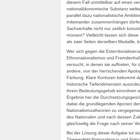
diesem Fall unmittelbar auf einen v
nationalökonomische Substanz weltwe
parallel dazu nationalistische Ambiti
miteinander zusammenhängen dürfen,
Sachverhalte nicht nur zeitlich koinz
müssen? Vielleicht lassen sich dies
als zwei Seiten derselben Medaille, b
Wer sich gegen die Exterritorialisie
Ethnonationalismus und Fremdenhaß 
versucht, in denen sie auftreten, fü
andere, von der herrschenden Apolog
Färbung. Klare Konturen bekommt das 
historische Tiefendimension auszuleu
ihrem Bedeutungsgehalt einordnen wi
Ergebnis her die Durchsetzungsgeschi
dabei die grundlegenden Aporien der 
Nationalismustheorien zu vergegenw
des Nationalen und nach dessen Zuku
gleichzeitig die Frage nach seiner V
Bei der Lösung dieser Aufgabe tut si
Themenfeld Nationalismus und Nationa