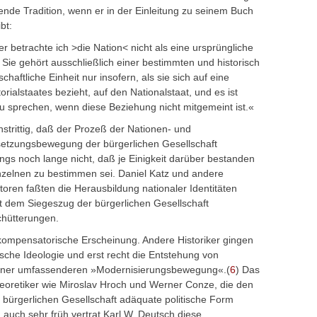
hende Tradition, wenn er in der Einleitung zu seinem Buch
bt:
r betrachte ich >die Nation< nicht als eine ursprüngliche
 Sie gehört ausschließlich einer bestimmten und historisch
chaftliche Einheit nur insofern, als sie sich auf eine
ialstaates bezieht, auf den Nationalstaat, und es ist
 zu sprechen, wenn diese Beziehung nicht mitgemeint ist.«
unstrittig, daß der Prozeß der Nationen- und
setzungsbewegung der bürgerlichen Gesellschaft
gs noch lange nicht, daß je Einigkeit darüber bestanden
zelnen zu bestimmen sei. Daniel Katz und andere
toren faßten die Herausbildung nationaler Identitäten
it dem Siegeszug der bürgerlichen Gesellschaft
chütterungen.
 kompensatorische Erscheinung. Andere Historiker gingen
tische Ideologie und erst recht die Entstehung von
 einer umfassenderen »Modernisierungsbewegung«.(
6
) Das
heoretiker wie Miroslav Hroch und Werner Conze, die den
n bürgerlichen Gesellschaft adäquate politische Form
 auch sehr früh vertrat Karl W. Deutsch diese