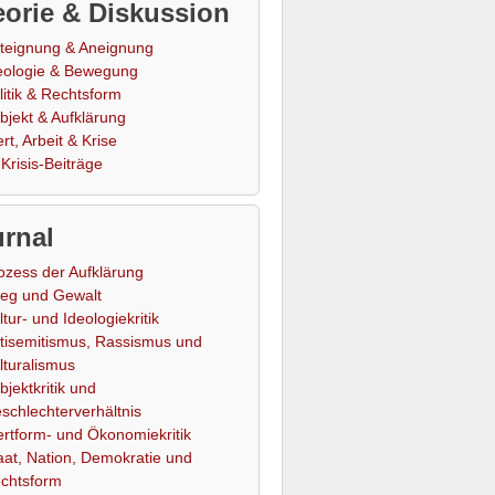
orie & Diskussion
teignung & Aneignung
eologie & Bewegung
litik & Rechtsform
bjekt & Aufklärung
rt, Arbeit & Krise
Krisis-Beiträge
rnal
ozess der Aufklärung
ieg und Gewalt
ltur- und Ideologiekritik
tisemitismus, Rassismus und
lturalismus
bjektkritik und
schlechterverhältnis
rtform- und Ökonomiekritik
aat, Nation, Demokratie und
chtsform