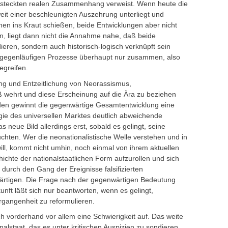
ersteckten realen Zusammenhang verweist. Wenn heute die
it einer beschleunigten Auszehrung unterliegt und
onen ins Kraut schießen, beide Entwicklungen aber nicht
 liegt dann nicht die Annahme nahe, daß beide
idieren, sondern auch historisch-logisch verknüpft sein
e gegenläufigen Prozesse überhaupt nur zusammen, also
egreifen.
rung und Entzeitlichung von Neorassismus,
wehrt und diese Erscheinung auf die Ära zu beziehen
r den gewinnt die gegenwärtige Gesamtentwicklung eine
ie des universellen Marktes deutlich abweichende
neue Bild allerdings erst, sobald es gelingt, seine
chten. Wer die neonationalistische Welle verstehen und in
ll, kommt nicht umhin, noch einmal von ihrem aktuellen
chte der nationalstaatlichen Form aufzurollen und sich
durch den Gang der Ereignisse falsifizierten
ärtigen. Die Frage nach der gegenwärtigen Bedeutung
nft läßt sich nur beantworten, wenn es gelingt,
ergangenheit zu reformulieren.
ch vorderhand vor allem eine Schwierigkeit auf. Das weite
lstaat, das es unter kritischen Auspizien zu sondieren