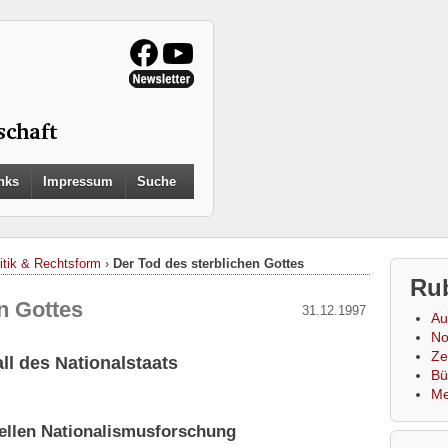
Search
nks
Impressum
Suche
for:
Search Button
itik & Rechtsform
›
Der Tod des sterblichen Gottes
Ru
n Gottes
31.12.1997
Au
No
Zei
ll des Nationalstaats
Bü
Me
nellen Nationalismusforschung