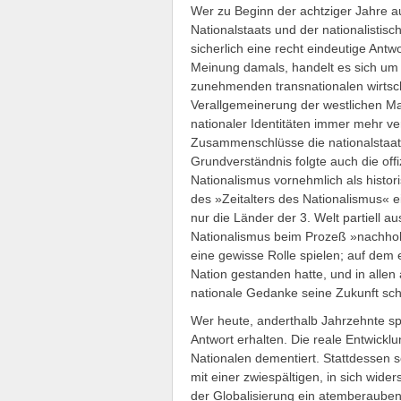
Wer zu Beginn der achtziger Jahre au
Nationalstaats und der nationalistisc
sicherlich eine recht eindeutige Ant
Meinung damals, handelt es sich um
zunehmenden transnationalen wirtsch
Verallgemeinerung der westlichen Ma
nationaler Identitäten immer mehr v
Zusammenschlüsse die nationalstaa
Grundverständnis folgte auch die offi
Nationalismus vornehmlich als histor
des »Zeitalters des Nationalismus« e
nur die Länder der 3. Welt partiell
Nationalismus beim Prozeß »nachhole
eine gewisse Rolle spielen; auf dem
Nation gestanden hatte, und in allen
nationale Gedanke seine Zukunft scho
Wer heute, anderthalb Jahrzehnte spä
Antwort erhalten. Die reale Entwickl
Nationalen dementiert. Stattdessen 
mit einer zwiespältigen, in sich wide
der Globalisierung ein atemberauben