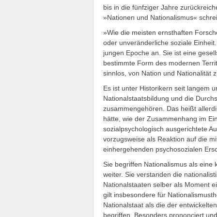
bis in die fünfziger Jahre zurückreic
»Nationen und Nationalismus« schrei
»Wie die meisten ernsthaften Forsche
oder unveränderliche soziale Einheit.
jungen Epoche an. Sie ist eine gesells
bestimmte Form des modernen Territor
sinnlos, von Nation und Nationalität
Es ist unter Historikern seit langem 
Nationalstaatsbildung und die Durch
zusammengehören. Das heißt allerdin
hätte, wie der Zusammenhang im Ein
sozialpsychologisch ausgerichtete Au
vorzugsweise als Reaktion auf die m
einhergehenden psychosozialen Ers
Sie begriffen Nationalismus als eine
weiter. Sie verstanden die nationalis
Nationalstaaten selber als Moment
gilt insbesondere für Nationalismust
Nationalstaat als die der entwickelte
begriffen. Besonders prononciert und