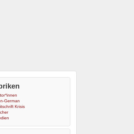
briken
tor*innen
n-German
tschrift Krisis
cher
dien