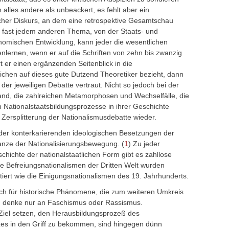
en alles andere als unbeackert, es fehlt aber ein
her Diskurs, an dem eine retrospektive Gesamtschau
i fast jedem anderen Thema, von der Staats- und
nomischen Entwicklung, kann jeder die wesentlichen
nlernen, wenn er auf die Schriften von zehn bis zwanzig
t er einen ergänzenden Seitenblick in die
tlichen auf dieses gute Dutzend Theoretiker bezieht, dann
n der jeweiligen Debatte vertraut. Nicht so jedoch bei der
and, die zahlreichen Metamorphosen und Wechselfälle, die
en Nationalstaatsbildungsprozesse in ihrer Geschichte
r Zersplitterung der Nationalismusdebatte wieder.
der konterkarierenden ideologischen Besetzungen der
Ganze der Nationalisierungsbewegung. (
1
) Zu jeder
hichte der nationalstaatlichen Form gibt es zahllose
e Befreiungsnationalismen der Dritten Welt wurden
tiert wie die Einigungsnationalismen des 19. Jahrhunderts.
auch für historische Phänomene, die zum weiteren Umkreis
 denke nur an Faschismus oder Rassismus.
 Ziel setzen, den Herausbildungsprozeß des
zes in den Griff zu bekommen, sind hingegen dünn