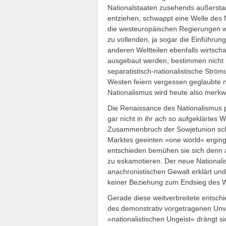
Nationalstaaten zusehends außerstan
entziehen, schwappt eine Welle des N
die westeuropäischen Regierungen w
zu vollenden, ja sogar die Einführu
anderen Weltteilen ebenfalls wirts
ausgebaut werden, bestimmen nicht nu
separatistisch-nationalistische Strö
Westen feiern vergessen geglaubte na
Nationalismus wird heute also merkwü
Die Renaissance des Nationalismus 
gar nicht in ihr ach so aufgeklärtes 
Zusammenbruch der Sowjetunion schon
Marktes geeinten »one world« ergin
entschieden bemühen sie sich denn 
zu eskamotieren. Der neue Nationali
anachronistischen Gewalt erklärt und
keiner Beziehung zum Endsieg des W
Gerade diese weitverbreitete entsch
des demonstrativ vorgetragenen Un
»nationalistischen Ungeist« drängt si