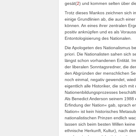
gesät(
2
) und kommen selten über die
Trotz dieses Mankos zeichnen sich in
einige Grundlinien ab, die auch einer
können. An eines ihrer zentralen Er
positiv anknüpfen und es als Voraus
Entontologisierung des Nationalen.
Die Apologeten des Nationalismus be
priori. Die Nationalisten sahen sich
längst schon vorhandenen Entität. I
der liberalen Sonntagsredner, die den
den Abgründen der menschlichen Seel
noch einmal, negativ gewendet, wiede
eigentlich alle Historiker, die sich m
Nationenbildungsprozesses beschäftigt
Als Benedict Anderson seinem 1988 
Erfindung der Nation« gab, sprach e
Nation« ist kein historisches Metasu
nationalistischen Prinzen endlich wac
lassen sich beim besten Willen keine
ethnische Herkunft, Kultur), nach d