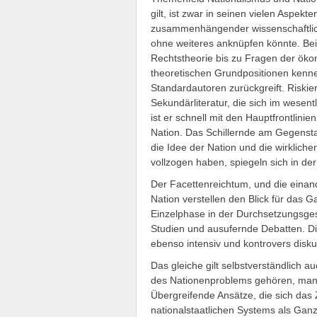
gilt, ist zwar in seinen vielen Aspekt
zusammenhängender wissenschaftlic
ohne weiteres anknüpfen könnte. Be
Rechtstheorie bis zu Fragen der öko
theoretischen Grundpositionen kenne
Standardautoren zurückgreift. Riskier
Sekundärliteratur, die sich im wesen
ist er schnell mit den Hauptfrontlinie
Nation. Das Schillernde am Gegenst
die Idee der Nation und die wirklich
vollzogen haben, spiegeln sich in de
Der Facettenreichtum, und die einan
Nation verstellen den Blick für das 
Einzelphase in der Durchsetzungsgesc
Studien und ausufernde Debatten. Di
ebenso intensiv und kontrovers disku
Das gleiche gilt selbstverständlich 
des Nationenproblems gehören, man
Übergreifende Ansätze, die sich das
nationalstaatlichen Systems als Gan