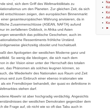
Na
de sind, sich dem Griff des Weltmarktdiktats zu
Kr
ationalismus um den Planeten. Zur gleichen Zeit, da sich
Kr
ild entschlossen zeigen, den europäischen Binnenmarkt
Ar
ng einer gesamteuropäischen Währung anvisieren, da in
Ko
chaftliche Zusammenschlüsse (ASEAN, NAFTA) aufund
► 
r im zerfallenen Ostblock, in Afrika und Asien
mungen wesentlich das politische Geschehen; auch im
tionalistische Ressentiments fröhliche Urständ.
rdigerweise gleichzeitig obsolet und hochaktuell.
paßt den Apologeten der westlichen Moderne ganz und
Weltbild. So wenig die Ideologen, die sich nach dem
 in der Vision einer unter der Herrschaft des totalen
gen, das Phänomen als solches leugnen können, so
auch, die Wiederkehr des Nationalen aus Raum und Zeit
smus wird zum Einbruch einer ebenso irrationalen wie
 als ein Fremdkörper behandelt, der quasi ex definitione in
eltmarktes stehen darf.
iedene Abwehr ist aber hochgradig verdächtig. Angesichts
verständnisses der westlichen Demokraten gegenüber dem
ch die Frage auf, ob nicht wie so oft das Tabu auch in