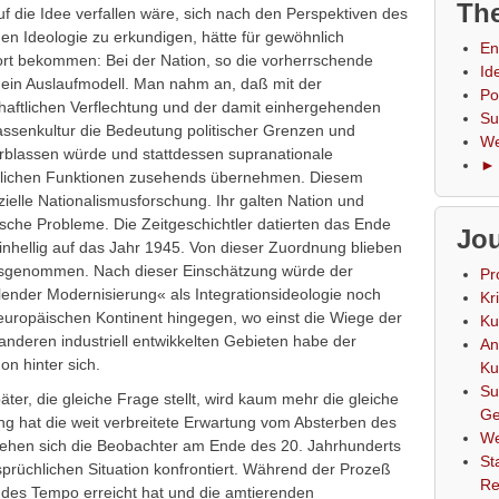
The
f die Idee verfallen wäre, sich nach den Perspektiven des
hen Ideologie zu erkundigen, hätte für gewöhnlich
En
wort bekommen: Bei der Nation, so die vorherrschende
Id
 ein Auslaufmodell. Man nahm an, daß mit der
Po
aftlichen Verflechtung und der damit einhergehenden
Su
ssenkultur die Bedeutung politischer Grenzen und
We
erblassen würde und stattdessen supranationale
► 
tlichen Funktionen zusehends übernehmen. Diesem
zielle Nationalismusforschung. Ihr galten Nation und
ische Probleme. Die Zeitgeschichtler datierten das Ende
Jou
inhellig auf das Jahr 1945. Von dieser Zuordnung blieben
 ausgenommen. Nach dieser Einschätzung würde der
Pr
nder Modernisierung« als Integrationsideologie noch
Kr
 europäischen Kontinent hingegen, wo einst die Wiege der
Ku
 anderen industriell entwikkelten Gebieten habe der
An
n hinter sich.
Ku
Su
ter, die gleiche Frage stellt, wird kaum mehr die gleiche
Ge
ung hat die weit verbreitete Erwartung vom Absterben des
We
sehen sich die Beobachter am Ende des 20. Jahrhunderts
St
rsprüchlichen Situation konfrontiert. Während der Prozeß
Re
des Tempo erreicht hat und die amtierenden