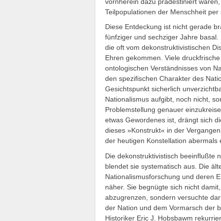
vornherein dazu prädestiniert wären, 
Teilpopulationen der Menschheit per
Diese Entdeckung ist nicht gerade b
fünfziger und sechziger Jahre basal. 
die oft vom dekonstruktivistischen Dis
Ehren gekommen. Viele druckfrische P
ontologischen Verständnisses von Nat
den spezifischen Charakter des Natio
Gesichtspunkt sicherlich unverzichtb
Nationalismus aufgibt, noch nicht, so
Problemstellung genauer einzukreis
etwas Gewordenes ist, drängt sich d
dieses »Konstrukt« in der Vergange
der heutigen Konstellation abermals 
Die dekonstruktivistisch beeinflußte 
blendet sie systematisch aus. Die ält
Nationalismusforschung und deren 
näher. Sie begnügte sich nicht damit
abzugrenzen, sondern versuchte dar
der Nation und dem Vormarsch der bü
Historiker Eric J. Hobsbawm rekurrie