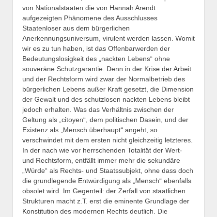
von Nationalstaaten die von Hannah Arendt
aufgezeigten Phänomene des Ausschlusses
Staatenloser aus dem bürgerlichen
Anerkennungsuniversum, virulent werden lassen. Womit
wir es zu tun haben, ist das Offenbarwerden der
Bedeutungslosigkeit des „nackten Lebens“ ohne
souveräne Schutzgarantie. Denn in der Krise der Arbeit
und der Rechtsform wird zwar der Normalbetrieb des
bürgerlichen Lebens außer Kraft gesetzt, die Dimension
der Gewalt und des schutzlosen nackten Lebens bleibt
jedoch erhalten. Was das Verhältnis zwischen der
Geltung als „citoyen“, dem politischen Dasein, und der
Existenz als „Mensch überhaupt“ angeht, so
verschwindet mit dem ersten nicht gleichzeitig letzteres.
In der nach wie vor herrschenden Totalität der Wert-
und Rechtsform, entfällt immer mehr die sekundäre
„Würde“ als Rechts- und Staatssubjekt, ohne dass doch
die grundlegende Entwürdigung als „Mensch“ ebenfalls
obsolet wird. Im Gegenteil: der Zerfall von staatlichen
Strukturen macht z.T. erst die eminente Grundlage der
Konstitution des modernen Rechts deutlich. Die