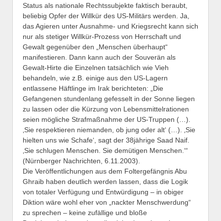
Status als nationale Rechtssubjekte faktisch beraubt,
beliebig Opfer der Willkür des US-Militärs werden. Ja,
das Agieren unter Ausnahme- und Kriegsrecht kann sich
nur als stetiger Willkür-Prozess von Herrschaft und
Gewalt gegenüber den „Menschen überhaupt“
manifestieren. Dann kann auch der Souverän als
Gewalt-Hirte die Einzelnen tatsächlich wie Vieh
behandeln, wie z.B. einige aus den US-Lagern
entlassene Häftlinge im Irak berichteten: „Die
Gefangenen stundenlang gefesselt in der Sonne liegen
zu lassen oder die Kürzung von Lebensmittelrationen
seien mögliche Strafmaßnahme der US-Truppen (…).
‚Sie respektieren niemanden, ob jung oder alt‘ (…). ‚Sie
hielten uns wie Schafe‘, sagt der 38jährige Saad Naif.
‚Sie schlugen Menschen. Sie demütigen Menschen.‘“
(Nürnberger Nachrichten, 6.11.2003).
Die Veröffentlichungen aus dem Foltergefängnis Abu
Ghraib haben deutlich werden lassen, dass die Logik
von totaler Verfügung und Entwürdigung – in obiger
Diktion wäre wohl eher von „nackter Menschwerdung“
zu sprechen – keine zufällige und bloße