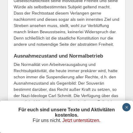
Gesellschaftlichkeit seine individuelle Freiheit und seine
Würde als selbstbestimmtes Subjekt geltend macht.
Dass der Rechtsstaat diesem Verlangen gerne
nachkommt und dieses sogar als sein innerstes Ziel und
Streben ansehen muss, stellt, wohl zur Verblüffung
manch linken Bewusstseins, keinerlei Widerspruch dar.
Denn schließlich ist die staatliche Konstitution nur die
andere und notwendige Seite der abstrakten Freiheit.
Ausnahmezustand und Normalbetrieb
Die Normalität von Arbeitverausgabung und
Rechtsubjektivität, die heute immer prekärer wird, hatte
schon immer die Suspendierung aller Rechte, d.h. den
Ausnahmezustand als Gegenbild: Der Souverän
bestimmt darüber, das Recht außer Kraft zu setzen, so
der Nazi-Ideologe Carl Schmitt. Die Verfügung über das
„natürliche“ Menschenwesen liegt in diesem Fall nicht
mehr bei den Einzelnen, die „souverän“ über ihr
Für euch sind unsere Texte und Aktivitäten
(unpolitisches) Leben, über sich als „passive
kostenlos.
Für uns nicht.
Jetzt unterstützen.
Naturgegenstände“ (Marx) entscheiden können. Allein
der staatliche Souverän hat nun das „Recht auf alles“.
Die Individuen sind dann derart auf eine Allgemeinheit