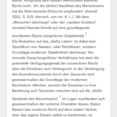
waren, entsprang dem bloßen Menschsein keinerlei
Recht mehr. Vor der bloßen Nacktheit des Menschseins
hat die Welt keinerlei Ehrfurcht empfunden“ (Arendt
2001, S. 619, Hervorh. von mir, K. L.). Mit dem
„Menschen überhaupt“ oder der „nackten Existenz“
verweist Hannah Arendt auf eine grundlegende
2
konstitutive Ebene bürgerlicher Subjektivität.
Die Reduktion auf das „bloße Leben“ ist dabei kein
Spezifikum von Staaten- oder Rechtlosen, sondern
Grundlage moderner Staatlichkeit überhaupt. Der
normale Gang bürgerlicher Verhältnisse hat stets die
potentielle Verfügungsgewalt der souveränen Macht
über die Einzelnen zum Hintergrund. In der Verhängung
des Ausnahmezustands durch den Souverän wird
gewissermaßen die Grundlage der modernen
Rechtsform offenbar, wonach die Einzelnen in ihrer
Beziehung zum Souverän reduziert sind auf die „bloße
3
Nacktheit des Menschseins“.
Im Lager manifestiert sich
gewissermaßen der extreme Charakter dieses Status.
Basiert das moderne Recht auf dem totalen Verlust,
über das eigene Dasein selbst zu bestimmen, so