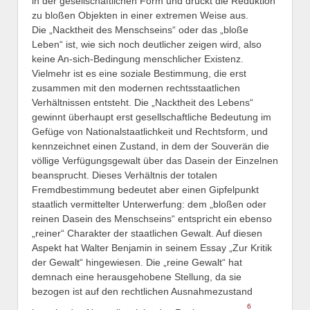
in der gesellschaftlichen Form und drückt die Reduktion
zu bloßen Objekten in einer extremen Weise aus.
Die „Nacktheit des Menschseins“ oder das „bloße
Leben“ ist, wie sich noch deutlicher zeigen wird, also
keine An-sich-Bedingung menschlicher Existenz.
Vielmehr ist es eine soziale Bestimmung, die erst
zusammen mit den modernen rechtsstaatlichen
Verhältnissen entsteht. Die „Nacktheit des Lebens“
gewinnt überhaupt erst gesellschaftliche Bedeutung im
Gefüge von Nationalstaatlichkeit und Rechtsform, und
kennzeichnet einen Zustand, in dem der Souverän die
völlige Verfügungsgewalt über das Dasein der Einzelnen
beansprucht. Dieses Verhältnis der totalen
Fremdbestimmung bedeutet aber einen Gipfelpunkt
staatlich vermittelter Unterwerfung: dem „bloßen oder
reinen Dasein des Menschseins“ entspricht ein ebenso
„reiner“ Charakter der staatlichen Gewalt. Auf diesen
Aspekt hat Walter Benjamin in seinem Essay „Zur Kritik
der Gewalt“ hingewiesen. Die „reine Gewalt“ hat
demnach eine herausgehobene Stellung, da sie
bezogen ist auf den rechtlichen Ausnahmezustand
6