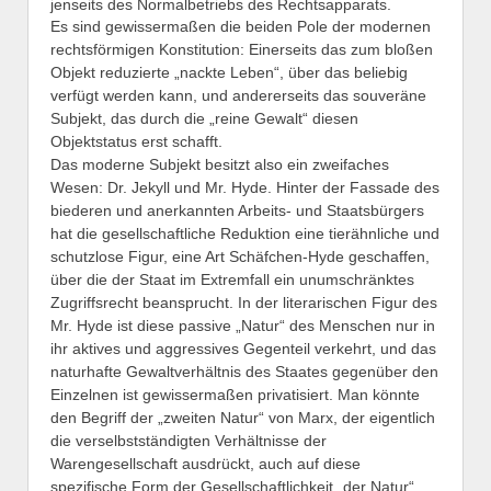
jenseits des Normalbetriebs des Rechtsapparats.
Es sind gewissermaßen die beiden Pole der modernen
rechtsförmigen Konstitution: Einerseits das zum bloßen
Objekt reduzierte „nackte Leben“, über das beliebig
verfügt werden kann, und andererseits das souveräne
Subjekt, das durch die „reine Gewalt“ diesen
Objektstatus erst schafft.
Das moderne Subjekt besitzt also ein zweifaches
Wesen: Dr. Jekyll und Mr. Hyde. Hinter der Fassade des
biederen und anerkannten Arbeits- und Staatsbürgers
hat die gesellschaftliche Reduktion eine tierähnliche und
schutzlose Figur, eine Art Schäfchen-Hyde geschaffen,
über die der Staat im Extremfall ein unumschränktes
Zugriffsrecht beansprucht. In der literarischen Figur des
Mr. Hyde ist diese passive „Natur“ des Menschen nur in
ihr aktives und aggressives Gegenteil verkehrt, und das
naturhafte Gewaltverhältnis des Staates gegenüber den
Einzelnen ist gewissermaßen privatisiert. Man könnte
den Begriff der „zweiten Natur“ von Marx, der eigentlich
die verselbstständigten Verhältnisse der
Warengesellschaft ausdrückt, auch auf diese
spezifische Form der Gesellschaftlichkeit „der Natur“