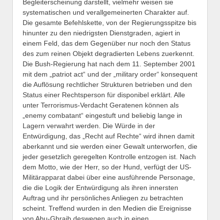
Begleiterscheinung darstellt, vielmehr weisen sie
systematischen und verallgemeinerten Charakter auf.
Die gesamte Befehlskette, von der Regierungsspitze bis
hinunter zu den niedrigsten Dienstgraden, agiert in
einem Feld, das dem Gegenüber nur noch den Status
des zum reinen Objekt degradierten Lebens zuerkennt.
Die Bush-Regierung hat nach dem 11. September 2001
mit dem „patriot act“ und der „military order“ konsequent
die Auflösung rechtlicher Strukturen betrieben und den
Status einer Rechtsperson für disponibel erklärt. Alle
unter Terrorismus-Verdacht Geratenen können als
„enemy combatant“ eingestuft und beliebig lange in
Lagern verwahrt werden. Die Würde in der
Entwürdigung, das „Recht auf Rechte“ wird ihnen damit
aberkannt und sie werden einer Gewalt unterworfen, die
jeder gesetzlich geregelten Kontrolle entzogen ist. Nach
dem Motto, wie der Herr, so der Hund, verfügt der US-
Militärapparat dabei über eine ausführende Personage,
die die Logik der Entwürdigung als ihren innersten
Auftrag und ihr persönliches Anliegen zu betrachten
scheint. Treffend wurden in den Medien die Ereignisse
von Abu-Ghraib deswegen auch in einen