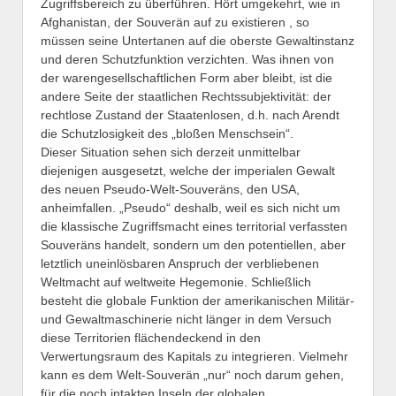
Zugriffsbereich zu überführen. Hört umgekehrt, wie in
Afghanistan, der Souverän auf zu existieren , so
müssen seine Untertanen auf die oberste Gewaltinstanz
und deren Schutzfunktion verzichten. Was ihnen von
der warengesellschaftlichen Form aber bleibt, ist die
andere Seite der staatlichen Rechtssubjektivität: der
rechtlose Zustand der Staatenlosen, d.h. nach Arendt
die Schutzlosigkeit des „bloßen Menschsein“.
Dieser Situation sehen sich derzeit unmittelbar
diejenigen ausgesetzt, welche der imperialen Gewalt
des neuen Pseudo-Welt-Souveräns, den USA,
anheimfallen. „Pseudo“ deshalb, weil es sich nicht um
die klassische Zugriffsmacht eines territorial verfassten
Souveräns handelt, sondern um den potentiellen, aber
letztlich uneinlösbaren Anspruch der verbliebenen
Weltmacht auf weltweite Hegemonie. Schließlich
besteht die globale Funktion der amerikanischen Militär-
und Gewaltmaschinerie nicht länger in dem Versuch
diese Territorien flächendeckend in den
Verwertungsraum des Kapitals zu integrieren. Vielmehr
kann es dem Welt-Souverän „nur“ noch darum gehen,
für die noch intakten Inseln der globalen