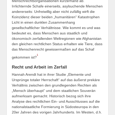
Menschrechtsorganisationen kurzerhand ab.
Irrlichternde Schafe einerseits, asylsuchende Menschen
andererseits: Unfreiwillig aber nicht zufällig wirft die
Koinzidenz dieser beiden „humanitären“ Katastrophen
Licht in einen dunklen Zusammenhang
gesellschaftlicher Verhältnisse. Wie kommt es und was
bedeutet es, dass Menschen aus staatlich und
ökonomisch zerfallenden Weltregionen wie Afghanistan
den gleichen rechtlichen Status erhalten wie Tiere, dass
das Menschenrecht gewissermaßen auf das Schaf
1
gekommen ist?
Recht und Arbeit im Zerfall
Hannah Arendt hat in ihrer Studie „Elemente und
Ursprünge totaler Herrschaft“ auf das äußerst prekäre
Verhältnis zwischen den grundlegenden Rechten als
„Mensch überhaupt“ und dem staatlichen Souverän
aufmerksam gemacht. Historisch bezog sich ihre
Analyse des rechtlichen Ein- und Ausschlusses auf die
nationalstaatliche Formierung in Südosteuropa in den
20er Jahren des vorigen Jahrhunderts. Im Westen, d.h.