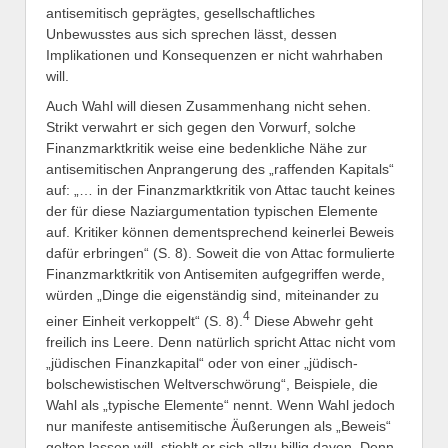
antisemitisch geprägtes, gesellschaftliches
Unbewusstes aus sich sprechen lässt, dessen
Implikationen und Konsequenzen er nicht wahrhaben
will.
Auch Wahl will diesen Zusammenhang nicht sehen.
Strikt verwahrt er sich gegen den Vorwurf, solche
Finanzmarktkritik weise eine bedenkliche Nähe zur
antisemitischen Anprangerung des „raffenden Kapitals“
auf: „… in der Finanzmarktkritik von Attac taucht keines
der für diese Naziargumentation typischen Elemente
auf. Kritiker können dementsprechend keinerlei Beweis
dafür erbringen“ (S. 8). Soweit die von Attac formulierte
Finanzmarktkritik von Antisemiten aufgegriffen werde,
würden „Dinge die eigenständig sind, miteinander zu
4
einer Einheit verkoppelt“ (S. 8).
Diese Abwehr geht
freilich ins Leere. Denn natürlich spricht Attac nicht vom
„jüdischen Finanzkapital“ oder von einer „jüdisch-
bolschewistischen Weltverschwörung“, Beispiele, die
Wahl als „typische Elemente“ nennt. Wenn Wahl jedoch
nur manifeste antisemitische Äußerungen als „Beweis“
gelten lassen will, stiehlt er sich allzu billig davon. Denn