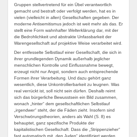
Gruppen stellvertretend für ein Übel verantwortlich
gemacht und bestraft oder verfolgt werden, hat es in
vielen (vielleicht in allen) Gesellschaften gegeben. Der
moderne Antisemitismus jedoch ist weit mehr als das. Er
stellt eine Form wahnhafter
Welterklärung
dar, mit der
die Bedrohlichkeit und abstrakte Unfassbarkeit der
Warengesellschaft auf projektive Weise verarbeitet wird.
Der entfesselte Selbstlauf einer Gesellschaft, die sich in
ihrer grundlegenden Dynamik außerhalb jeglicher
menschlichen Kontrolle und Einflussnahme bewegt,
erzeugt nicht nur Angst, sondern auch entsprechende
Formen ihrer Verarbeitung. Und dazu gehört ganz
wesentlich, diese Unkontrollierbarkeit zu leugnen. Was
real verrückt ist, soll nicht sein dürfen. Deshalb reimt
sich das bürgerliche Bewusstsein ein Bild zusammen,
wonach „hinter“ dem gesellschaftlichen Selbstlauf
„irgendwer“ steht, der die Fäden zieht. Insofern sind
Verschwörungstheorien, anders als Wahl (S. 8) es
behauptet, ganz spezifische Produkte der
kapitalistischen Gesellschaft. Dass die „Strippenzieher“
fast automatisch mit „den Juden“ identifiziert werden,