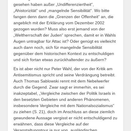
gesehen haben außer „Undifferenziertheit“,
„Ahistorizität“ und „mangelnde Sensibilität“. Wo bitte
fangen denn dann die „Grenzen der Offenheit“ an, die
angeblich mit der Erklärung vom Dezember 2002
gezogen wurden? Muss also erst jemand von der
„Weltherrschaft der Juden“ sprechen, damit er in Wahls
Augen untragbar für Attac ist? Oder genügt es vielleicht
auch dann noch, sich für mangelnde Sensibilität
gegenüber dem historischen Kontext zu entschuldigen
und sich fortan etwas zurückhaltender zu äußern?
Es ist aber nicht nur Peter Wahl, der von der Kritik am
Antisemitismus spricht und seine Verdrängung betreibt.
Auch Thomas Sablowski rennt mit dem Nebelwerfer
durch die Gegend. Zwar sagt er immerhin, es sei
inakzeptabel, „Vergleiche zwischen der Politik Israels in
den besetzten Gebieten und anderen Phänomenen,
insbesondere Vergleiche mit dem Nationalsozialismus“
zu ziehen (S. 21), doch im Anschluss an diese ziemlich
gewundene Aussage vergisst er nicht entschuldigend zu
erwähnen, dass diese Vergleiche auf der
Veranstaltungstour ja nur von „ausländischen