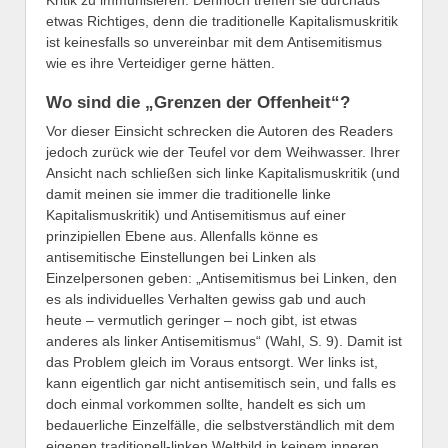
Kritik zu immunisieren. Dennoch treffen sie durchaus
etwas Richtiges, denn die traditionelle Kapitalismuskritik
ist keinesfalls so unvereinbar mit dem Antisemitismus
wie es ihre Verteidiger gerne hätten.
Wo sind die „Grenzen der Offenheit“?
Vor dieser Einsicht schrecken die Autoren des Readers
jedoch zurück wie der Teufel vor dem Weihwasser. Ihrer
Ansicht nach schließen sich linke Kapitalismuskritik (und
damit meinen sie immer die traditionelle linke
Kapitalismuskritik) und Antisemitismus auf einer
prinzipiellen Ebene aus. Allenfalls könne es
antisemitische Einstellungen bei Linken als
Einzelpersonen geben: „Antisemitismus bei Linken, den
es als individuelles Verhalten gewiss gab und auch
heute – vermutlich geringer – noch gibt, ist etwas
anderes als linker Antisemitismus“ (Wahl, S. 9). Damit ist
das Problem gleich im Voraus entsorgt. Wer links ist,
kann eigentlich gar nicht antisemitisch sein, und falls es
doch einmal vorkommen sollte, handelt es sich um
bedauerliche Einzelfälle, die selbstverständlich mit dem
eigenen traditionell-linken Weltbild in keinem inneren