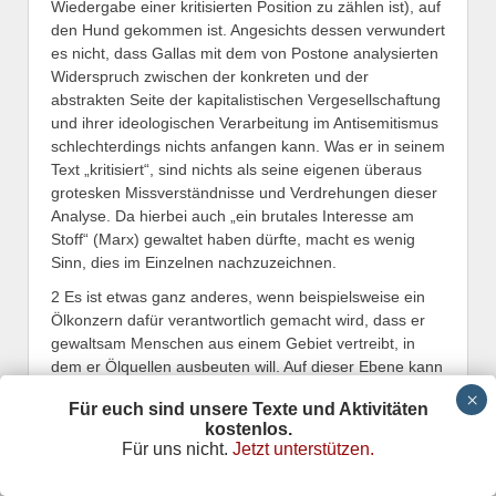
Wiedergabe einer kritisierten Position zu zählen ist), auf
den Hund gekommen ist. Angesichts dessen verwundert
es nicht, dass Gallas mit dem von Postone analysierten
Widerspruch zwischen der konkreten und der
abstrakten Seite der kapitalistischen Vergesellschaftung
und ihrer ideologischen Verarbeitung im Antisemitismus
schlechterdings nichts anfangen kann. Was er in seinem
Text „kritisiert“, sind nichts als seine eigenen überaus
grotesken Missverständnisse und Verdrehungen dieser
Analyse. Da hierbei auch „ein brutales Interesse am
Stoff“ (Marx) gewaltet haben dürfte, macht es wenig
Sinn, dies im Einzelnen nachzuzeichnen.
2 Es ist etwas ganz anderes, wenn beispielsweise ein
Ölkonzern dafür verantwortlich gemacht wird, dass er
gewaltsam Menschen aus einem Gebiet vertreibt, in
dem er Ölquellen ausbeuten will. Auf dieser Ebene kann
und muss eine „persönliche“ Verantwortlichkeit
Für euch sind unsere Texte und Aktivitäten
eingeklagt werden. Das ist keine Personalisierung. Die
kostenlos.
beginnt dort, wo versachlichte gesellschaftliche
Für uns nicht.
Jetzt unterstützen.
Verhältnisse auf den Willen von Personen oder
Personengruppen zurückgeführt werden, wenn also