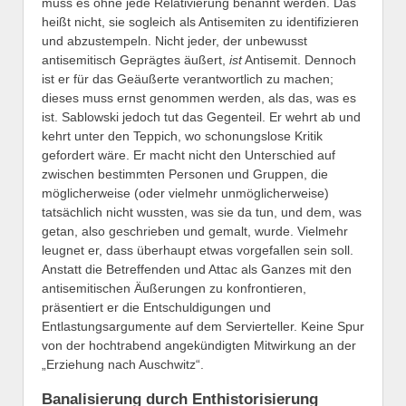
muss es ohne jede Relativierung benannt werden. Das
heißt nicht, sie sogleich als Antisemiten zu identifizieren
und abzustempeln. Nicht jeder, der unbewusst
antisemitisch Geprägtes äußert,
ist
Antisemit. Dennoch
ist er für das Geäußerte verantwortlich zu machen;
dieses muss ernst genommen werden, als das, was es
ist. Sablowski jedoch tut das Gegenteil. Er wehrt ab und
kehrt unter den Teppich, wo schonungslose Kritik
gefordert wäre. Er macht nicht den Unterschied auf
zwischen bestimmten Personen und Gruppen, die
möglicherweise (oder vielmehr unmöglicherweise)
tatsächlich nicht wussten, was sie da tun, und dem, was
getan, also geschrieben und gemalt, wurde. Vielmehr
leugnet er, dass überhaupt etwas vorgefallen sein soll.
Anstatt die Betreffenden und Attac als Ganzes mit den
antisemitischen Äußerungen zu konfrontieren,
präsentiert er die Entschuldigungen und
Entlastungsargumente auf dem Servierteller. Keine Spur
von der hochtrabend angekündigten Mitwirkung an der
„Erziehung nach Auschwitz“.
Banalisierung durch Enthistorisierung