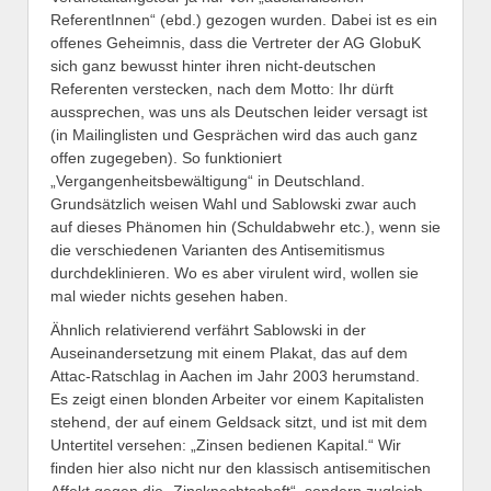
ReferentInnen“ (ebd.) gezogen wurden. Dabei ist es ein
offenes Geheimnis, dass die Vertreter der AG GlobuK
sich ganz bewusst hinter ihren nicht-deutschen
Referenten verstecken, nach dem Motto: Ihr dürft
aussprechen, was uns als Deutschen leider versagt ist
(in Mailinglisten und Gesprächen wird das auch ganz
offen zugegeben). So funktioniert
„Vergangenheitsbewältigung“ in Deutschland.
Grundsätzlich weisen Wahl und Sablowski zwar auch
auf dieses Phänomen hin (Schuldabwehr etc.), wenn sie
die verschiedenen Varianten des Antisemitismus
durchdeklinieren. Wo es aber virulent wird, wollen sie
mal wieder nichts gesehen haben.
Ähnlich relativierend verfährt Sablowski in der
Auseinandersetzung mit einem Plakat, das auf dem
Attac-Ratschlag in Aachen im Jahr 2003 herumstand.
Es zeigt einen blonden Arbeiter vor einem Kapitalisten
stehend, der auf einem Geldsack sitzt, und ist mit dem
Untertitel versehen: „Zinsen bedienen Kapital.“ Wir
finden hier also nicht nur den klassisch antisemitischen
Affekt gegen die „Zinsknechtschaft“, sondern zugleich