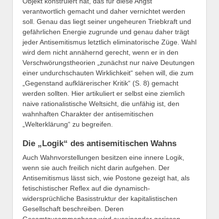
Objekt konstruiert hat, das für diese Angst
verantwortlich gemacht und daher vernichtet werden
soll. Genau das liegt seiner ungeheuren Triebkraft und
gefährlichen Energie zugrunde und genau daher trägt
jeder Antisemitismus letztlich eliminatorische Züge. Wahl
wird dem nicht annähernd gerecht, wenn er in den
Verschwörungstheorien „zunächst nur naive Deutungen
einer undurchschauten Wirklichkeit“ sehen will, die zum
„Gegenstand aufklärerischer Kritik“ (S. 8) gemacht
werden sollten. Hier artikuliert er selbst eine ziemlich
naive rationalistische Weltsicht, die unfähig ist, den
wahnhaften Charakter der antisemitischen
„Welterklärung“ zu begreifen.
Die „Logik“ des antisemitischen Wahns
Auch Wahnvorstellungen besitzen eine innere Logik,
wenn sie auch freilich nicht darin aufgehen. Der
Antisemitismus lässt sich, wie Postone gezeigt hat, als
fetischistischer Reflex auf die dynamisch-
widersprüchliche Basisstruktur der kapitalistischen
Gesellschaft beschreiben. Deren
Gesamtzusammenhang wird auseinander gerissen,