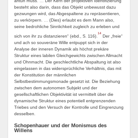
antun muss. … Der Kern der projektiven Identifizierung
besteht also darin, dass das Objekt unbewusst dazu
gezwungen wird, das Abgespaltene zu repräsentieren,
zu verkörpern. … (Dies) erlaubt es dem Mann also,
seine bedrohliche Sinnlichkeit zugleich zu erleben und
14
sich von ihr zu distanzieren“ (ebd., S. 116).
Der „freie“
und ach so souveräne Wille entpuppt sich in der
Analyse der inneren Dynamik als höchst prekäre
Struktur eines labilen Gleichgewichts zwischen Allmacht
und Ohnmacht. Die geschlechtliche Abspaltung ist also
eingelassen in das widersprüchliche Verhältnis, das mit
der Konstitution der männlichen
Selbstbestimmungsmonade gesetzt ist. Die Beziehung
zwischen dem autonomen Subjekt und der
gesellschaftlichen Objektivität ist vermittelt über die
dynamische Struktur eines potentiell entgrenzenden
Triebes und den Versuch der Kontrolle und Eingrenzung
desselben.
Schopenhauer und der Monismus des
Willens