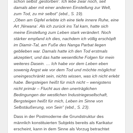
schon selbst ‚gestorben‘. Ich lebe zwar noch, seit
damals aber mit einer anderen Einstellung zur Welt,
zum Tod, zu mir selbst“ (ebd., S. 19).
„Oben am Gipfel erlebte ich eine tiefe innere Ruhe, eine
Art ‚Nirwana‘. Als ich zurück ins Tal kam, hatte sich
meine Einstellung zum Leben stark verändert. Noch
stärker empfand ich dies, nachdem ich völlig erschöpft
im Diamir-Tal, am Fuße des Nanga Parbat liegen
geblieben war. Damals hatte ich den Tod erstmals
akzeptiert, und das hatte wesentliche Folgen für mein
weiteres Dasein. … Ich habe vor dem Leben eben
sowenig Angst wie vor dem Tod und möchte möglichst
uneingeschränkt sein, nichts wissen, was ich nicht erlebt
habe. Bergsteigen heißt für mich nicht – wenigstens
nicht primär – Flucht aus den unerträglichen
Bedingungen der westlichen Industriegesellschaft,
Bergsteigen heißt für mich, Leben im Sinne von
Selbstäußerung, von Sein“ (ebd., S. 23).
Dass in der Postmoderne die Grundstruktur des
männlich konstituierten Subjekts bereits als Karikatur
erscheint, kann in dem Sinne als Vorzug betrachtet