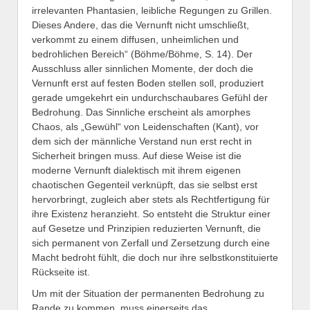
irrelevanten Phantasien, leibliche Regungen zu Grillen.
Dieses Andere, das die Vernunft nicht umschließt,
verkommt zu einem diffusen, unheimlichen und
bedrohlichen Bereich“ (Böhme/Böhme, S. 14). Der
Ausschluss aller sinnlichen Momente, der doch die
Vernunft erst auf festen Boden stellen soll, produziert
gerade umgekehrt ein undurchschaubares Gefühl der
Bedrohung. Das Sinnliche erscheint als amorphes
Chaos, als „Gewühl“ von Leidenschaften (Kant), vor
dem sich der männliche Verstand nun erst recht in
Sicherheit bringen muss. Auf diese Weise ist die
moderne Vernunft dialektisch mit ihrem eigenen
chaotischen Gegenteil verknüpft, das sie selbst erst
hervorbringt, zugleich aber stets als Rechtfertigung für
ihre Existenz heranzieht. So entsteht die Struktur einer
auf Gesetze und Prinzipien reduzierten Vernunft, die
sich permanent von Zerfall und Zersetzung durch eine
Macht bedroht fühlt, die doch nur ihre selbstkonstituierte
Rückseite ist.
Um mit der Situation der permanenten Bedrohung zu
Rande zu kommen, muss einerseits das