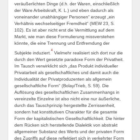
veräußerlichten Dinge (d.h. der Waren, einschließlich
der Ware Arbeitskraft, K. L.) und eben dadurch als
voneinander unabhängiger Personen“ erzeugt „ein
Verhältnis wechselseitiger Fremdheit“ (MEW 23, S.
102). Es ist aber nicht erst die Vermittlung auf dem
Markt, wie man diese Formulierung missverstehen
könnte, die eine Trennung und Entfremdung der
4
Subjekte induziert.
Vielmehr realisiert sich dort nur die
durch den Wert gesetzte paradoxe Form der Privatheit.
Im Tausch verwirklicht sich „das Produkt individueller
Privatarbeit als gesellschaftliches und damit auch die
Individualität der Privatproduzenten als allgemein
gesellschaftliche Form“ (Bolay/Trieb, S. 59). Die
Auflösung des gesellschaftlichen Zusammenhangs in
vereinzelte Einzelne ist also nicht eine nur äußerliche,
durch das Tauschprinzip hergestellte Zerrissenheit,
sondern hat konstitutiven Charakter für die gesamte
Form der kapitalistischen Gesellschaftlichkeit. Die hinter
dem Rücken sich herstellende Dialektik von abstrakt
allgemeiner Substanz des Werts und der privaten Form
des Zugriffs auf diese reflektiert sich in verkehrter Form