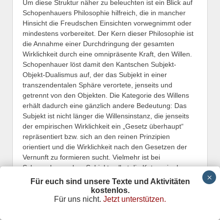
Um diese Struktur näher zu beleuchten ist ein Blick auf
Schopenhauers Philosophie hilfreich, die in mancher
Hinsicht die Freudschen Einsichten vorwegnimmt oder
mindestens vorbereitet. Der Kern dieser Philosophie ist
die Annahme einer Durchdringung der gesamten
Wirklichkeit durch eine omnipräsente Kraft, den Willen.
Schopenhauer löst damit den Kantschen Subjekt-
Objekt-Dualismus auf, der das Subjekt in einer
transzendentalen Sphäre verortete, jenseits und
getrennt von den Objekten. Die Kategorie des Willens
erhält dadurch eine gänzlich andere Bedeutung: Das
Subjekt ist nicht länger die Willensinstanz, die jenseits
der empirischen Wirklichkeit ein „Gesetz überhaupt“
repräsentiert bzw. sich an den reinen Prinzipien
orientiert und die Wirklichkeit nach den Gesetzen der
Vernunft zu formieren sucht. Vielmehr ist bei
Schopenhauer dem Subjekt selbst die Kategorie des
Willens als monistische Kraft vorausgesetzt, die hinter
Für euch sind unsere Texte und Aktivitäten
allen Erscheinungen das An-sich der Welt bildet. Sowohl
kostenlos.
das Subjekt, wie das Objekt, alle Phänomene, ob
Für uns nicht.
Jetzt unterstützen.
geistiger oder materieller Art, sind nur Ausdruck eines
einheitlichen Strebens. Schopenhauer knüpft hier an