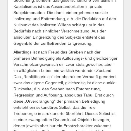
Bedrohung, sondern das gesellschaftliche Verhältnis im
Kapitalismus ist das Auseinanderfallen in private
Subjektmonaden. Die damit einhergehende soziale
Isolierung und Entfremdung, d.h. die Reduktion auf den
Nullpunkt des isolierten Willens schlägt um in das
Bedürfnis nach sinnlicher Verschmelzung. Aus der
absoluten Eingrenzung des Subjekts entsteht das
Gegenbild der zerfließenden Entgrenzung.
Allerdings ist nach Freud das Streben nach der
primären Befriedigung als Auflösungs- und gleichzeitiger
Verschmelzungswunsch ein zwar stets gewollter, aber
im alltäglichen Leben nie wirklich werdender Zustand.
Das „Realitätsprinzip“ der abstrakten Vernunft generiert
zwar das eigene Gegenteil, gleichzeitig ist diese dunkle
Rückseite, d.h. das Streben nach Entgrenzung,
Regression und Auflösung, absolutes Tabu. Erst durch
diese „Urverdrängung“ der primären Befriedigung
entsteht ein sekundäres Selbst, das die freie
Triebenergie in strukturierte überführt. Dieses Selbst ist
in einer zwanghaften Dynamik auf Objekte bezogen,
denen jeweils aber nur ein Ersatzcharakter zukommt.