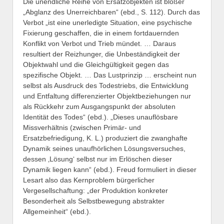
Die unendliche Reihe von Ersatzobjekten ist bloßer
„Abglanz des Unerreichbaren“ (ebd., S. 112). Durch das
Verbot „ist eine unerledigte Situation, eine psychische
Fixierung geschaffen, die in einem fortdauernden
Konflikt von Verbot und Trieb mündet. … Daraus
resultiert der Reizhunger, die Unbeständigkeit der
Objektwahl und die Gleichgültigkeit gegen das
spezifische Objekt. … Das Lustprinzip … erscheint nun
selbst als Ausdruck des Todestriebs, die Entwicklung
und Entfaltung differenzierter Objektbeziehungen nur
als Rückkehr zum Ausgangspunkt der absoluten
Identität des Todes“ (ebd.). „Dieses unauflösbare
Missverhältnis (zwischen Primär- und
Ersatzbefriedigung, K. L.) produziert die zwanghafte
Dynamik seines unaufhörlichen Lösungsversuches,
dessen ‚Lösung‘ selbst nur im Erlöschen dieser
Dynamik liegen kann“ (ebd.). Freud formuliert in dieser
Lesart also das Kernproblem bürgerlicher
Vergesellschaftung: „der Produktion konkreter
Besonderheit als Selbstbewegung abstrakter
Allgemeinheit“ (ebd.).