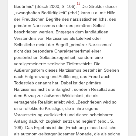
11
Bedürfnis“ (Bösch 2000, S. 106).
Die Struktur dieser
„zwanghaften Bedürftigkeit“ (ebd.) kann u.a. mit Hilfe
der Freudschen Begriffe des narzisstischen Ichs, des
primären Narzissmus oder des primären Selbst
beschrieben werden. Entgegen dem landläufigen
Verständnis von Narzissmus als Eitelkeit oder
Selbstliebe meint der Begriff „primärer Narzissmus“
nicht das besondere Charaktermerkmal einer
persönlichen Selbstbezogenheit, sondern eine
verallgemeinerte seelische Tiefenschicht. Die
Äußerungsform dieses Narzissmus besteht im Streben
nach Entgrenzung und Auflösung, das Freud auch
Todestrieb genannt hat. Dabei ist der primäre
Narzissmus nicht uranfänglich, sondern Resultat aus
dem Bezug zur äußeren Wirklichkeit, die als
versagende Realität erlebt wird. „Beschrieben wird so
eine reflektierte Kreisfigur, die in ihre eigene
Voraussetzung zurückkehrt und diesen scheinbaren
Anfang dadurch zugleich setzt und negiert“ (ebd., S.
108). Das Ergebnis ist die „Errichtung eines Lust-Ichs
als autonom-selbstgenügsamer Monade, die als solche