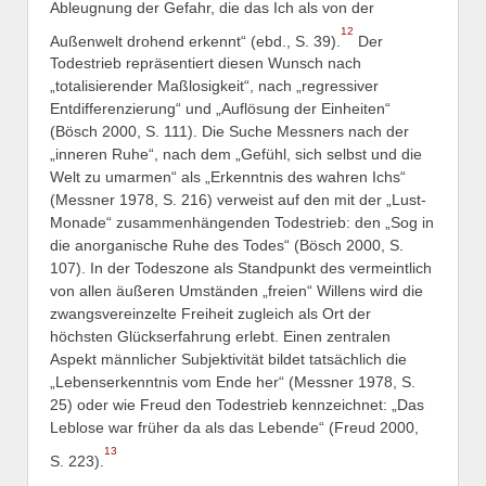
Ableugnung der Gefahr, die das Ich als von der
12
Außenwelt drohend erkennt“ (ebd., S. 39).
Der
Todestrieb repräsentiert diesen Wunsch nach
„totalisierender Maßlosigkeit“, nach „regressiver
Entdifferenzierung“ und „Auflösung der Einheiten“
(Bösch 2000, S. 111). Die Suche Messners nach der
„inneren Ruhe“, nach dem „Gefühl, sich selbst und die
Welt zu umarmen“ als „Erkenntnis des wahren Ichs“
(Messner 1978, S. 216) verweist auf den mit der „Lust-
Monade“ zusammenhängenden Todestrieb: den „Sog in
die anorganische Ruhe des Todes“ (Bösch 2000, S.
107). In der Todeszone als Standpunkt des vermeintlich
von allen äußeren Umständen „freien“ Willens wird die
zwangsvereinzelte Freiheit zugleich als Ort der
höchsten Glückserfahrung erlebt. Einen zentralen
Aspekt männlicher Subjektivität bildet tatsächlich die
„Lebenserkenntnis vom Ende her“ (Messner 1978, S.
25) oder wie Freud den Todestrieb kennzeichnet: „Das
Leblose war früher da als das Lebende“ (Freud 2000,
13
S. 223).