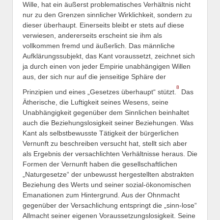
Wille, hat ein äußerst problematisches Verhältnis nicht
nur zu den Grenzen sinnlicher Wirklichkeit, sondern zu
dieser überhaupt. Einerseits bleibt er stets auf diese
verwiesen, andererseits erscheint sie ihm als
vollkommen fremd und äußerlich. Das männliche
Aufklärungssubjekt, das Kant voraussetzt, zeichnet sich
ja durch einen von jeder Empirie unabhängigen Willen
aus, der sich nur auf die jenseitige Sphäre der
8
Prinzipien und eines „Gesetzes überhaupt“ stützt.
Das
Ätherische, die Luftigkeit seines Wesens, seine
Unabhängigkeit gegenüber dem Sinnlichen beinhaltet
auch die Beziehungslosigkeit seiner Beziehungen. Was
Kant als selbstbewusste Tätigkeit der bürgerlichen
Vernunft zu beschreiben versucht hat, stellt sich aber
als Ergebnis der versachlichten Verhältnisse heraus. Die
Formen der Vernunft haben die gesellschaftlichen
„Naturgesetze“ der unbewusst hergestellten abstrakten
Beziehung des Werts und seiner sozial-ökonomischen
Emanationen zum Hintergrund. Aus der Ohnmacht
gegenüber der Versachlichung entspringt die „sinn-lose“
Allmacht seiner eigenen Voraussetzungslosigkeit. Seine