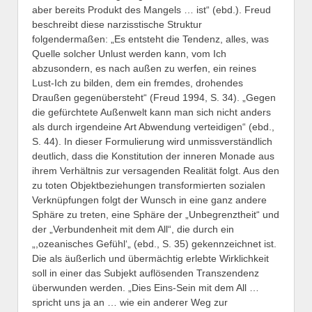
aber bereits Produkt des Mangels … ist“ (ebd.). Freud
beschreibt diese narzisstische Struktur
folgendermaßen: „Es entsteht die Tendenz, alles, was
Quelle solcher Unlust werden kann, vom Ich
abzusondern, es nach außen zu werfen, ein reines
Lust-Ich zu bilden, dem ein fremdes, drohendes
Draußen gegenübersteht“ (Freud 1994, S. 34). „Gegen
die gefürchtete Außenwelt kann man sich nicht anders
als durch irgendeine Art Abwendung verteidigen“ (ebd.,
S. 44). In dieser Formulierung wird unmissverständlich
deutlich, dass die Konstitution der inneren Monade aus
ihrem Verhältnis zur versagenden Realität folgt. Aus den
zu toten Objektbeziehungen transformierten sozialen
Verknüpfungen folgt der Wunsch in eine ganz andere
Sphäre zu treten, eine Sphäre der „Unbegrenztheit“ und
der „Verbundenheit mit dem All“, die durch ein
„,ozeanisches Gefühl‘„ (ebd., S. 35) gekennzeichnet ist.
Die als äußerlich und übermächtig erlebte Wirklichkeit
soll in einer das Subjekt auflösenden Transzendenz
überwunden werden. „Dies Eins-Sein mit dem All …
spricht uns ja an … wie ein anderer Weg zur