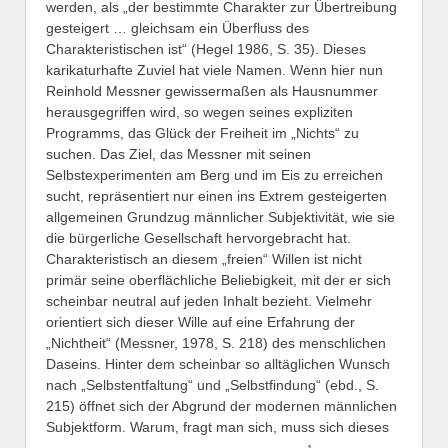
werden, als „der bestimmte Charakter zur Übertreibung
gesteigert … gleichsam ein Überfluss des
Charakteristischen ist“ (Hegel 1986, S. 35). Dieses
karikaturhafte Zuviel hat viele Namen. Wenn hier nun
Reinhold Messner gewissermaßen als Hausnummer
herausgegriffen wird, so wegen seines expliziten
Programms, das Glück der Freiheit im „Nichts“ zu
suchen. Das Ziel, das Messner mit seinen
Selbstexperimenten am Berg und im Eis zu erreichen
sucht, repräsentiert nur einen ins Extrem gesteigerten
allgemeinen Grundzug männlicher Subjektivität, wie sie
die bürgerliche Gesellschaft hervorgebracht hat.
Charakteristisch an diesem „freien“ Willen ist nicht
primär seine oberflächliche Beliebigkeit, mit der er sich
scheinbar neutral auf jeden Inhalt bezieht. Vielmehr
orientiert sich dieser Wille auf eine Erfahrung der
„Nichtheit“ (Messner, 1978, S. 218) des menschlichen
Daseins. Hinter dem scheinbar so alltäglichen Wunsch
nach „Selbstentfaltung“ und „Selbstfindung“ (ebd., S.
215) öffnet sich der Abgrund der modernen männlichen
Subjektform. Warum, fragt man sich, muss sich dieses