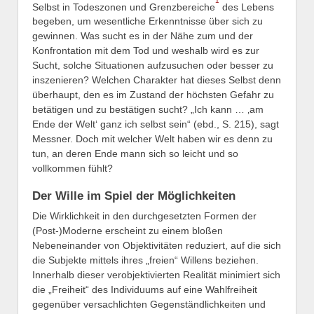
1
Selbst in Todeszonen und Grenzbereiche
des Lebens
begeben, um wesentliche Erkenntnisse über sich zu
gewinnen. Was sucht es in der Nähe zum und der
Konfrontation mit dem Tod und weshalb wird es zur
Sucht, solche Situationen aufzusuchen oder besser zu
inszenieren? Welchen Charakter hat dieses Selbst denn
überhaupt, den es im Zustand der höchsten Gefahr zu
betätigen und zu bestätigen sucht? „Ich kann … ‚am
Ende der Welt‘ ganz ich selbst sein“ (ebd., S. 215), sagt
Messner. Doch mit welcher Welt haben wir es denn zu
tun, an deren Ende mann sich so leicht und so
vollkommen fühlt?
Der Wille im Spiel der Möglichkeiten
Die Wirklichkeit in den durchgesetzten Formen der
(Post-)Moderne erscheint zu einem bloßen
Nebeneinander von Objektivitäten reduziert, auf die sich
die Subjekte mittels ihres „freien“ Willens beziehen.
Innerhalb dieser verobjektivierten Realität minimiert sich
die „Freiheit“ des Individuums auf eine Wahlfreiheit
gegenüber versachlichten Gegenständlichkeiten und