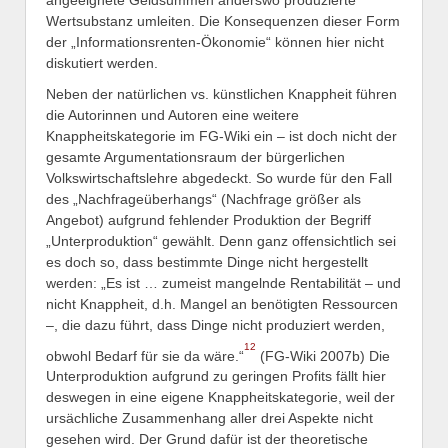
Wertsubstanz umleiten. Die Konsequenzen dieser Form
der „Informationsrenten-Ökonomie“ können hier nicht
diskutiert werden.
Neben der natürlichen vs. künstlichen Knappheit führen
die Autorinnen und Autoren eine weitere
Knappheitskategorie im FG-Wiki ein – ist doch nicht der
gesamte Argumentationsraum der bürgerlichen
Volkswirtschaftslehre abgedeckt. So wurde für den Fall
des „Nachfrageüberhangs“ (Nachfrage größer als
Angebot) aufgrund fehlender Produktion der Begriff
„Unterproduktion“ gewählt. Denn ganz offensichtlich sei
es doch so, dass bestimmte Dinge nicht hergestellt
werden: „Es ist … zumeist mangelnde Rentabilität – und
nicht Knappheit, d.h. Mangel an benötigten Ressourcen
–, die dazu führt, dass Dinge nicht produziert werden,
12
obwohl Bedarf für sie da wäre.“
(FG-Wiki 2007b) Die
Unterproduktion aufgrund zu geringen Profits fällt hier
deswegen in eine eigene Knappheitskategorie, weil der
ursächliche Zusammenhang aller drei Aspekte nicht
gesehen wird. Der Grund dafür ist der theoretische