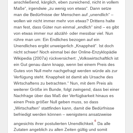
anschließend, kärglich, eben zureichend, nicht in vollem
Maße“, irgendwie „zu wenig von etwas“. Dann setze
man die Bedürfnisse der Menschen auf „unendlich“ –
wollen wir nicht immer mehr von etwas? Drittens halte
man fest, dass Güter nun einmal „endlich“ sind – es gibt
von etwas immer nur abzähl- oder messbar viel. Nun
rühre man um: Ein Endliches bezogen auf ein
Unendliches ergibt unweigerlich „Knappheit“. Ist doch
nicht schwer! Noch einmal bei der Online-Enzyklopädie
Wikipedia (2007a) rückversichert: „Volkswirtschaftlich ist
ein Gut genau dann knapp, wenn bei einem Preis des
Gutes von Null mehr nachgefragt werden würde als zur
Verfügung steht. Knappheit ist damit als Ursache des
Wirtschaftens zu betrachten.“ Nun, mit dem Preis als
weiterer Größe im Bunde, folgt zwingend, dass bei einer
Nachfrage über das Maß der Verfügbarkeit hinaus es
einen Preis größer Null geben muss, so dass
„Wirtschaften“ stattfinden kann, damit die Bedürfnisse
befriedigt werden können – wenigstens ansatzweise
6
angesichts ihrer postulierten Unendlichkeit.
Da alle
Zutaten angeblich zu allen Zeiten gültig und somit