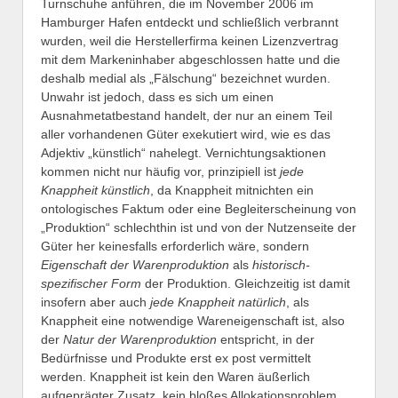
Turnschuhe anführen, die im November 2006 im
Hamburger Hafen entdeckt und schließlich verbrannt
wurden, weil die Herstellerfirma keinen Lizenzvertrag
mit dem Markeninhaber abgeschlossen hatte und die
deshalb medial als „Fälschung“ bezeichnet wurden.
Unwahr ist jedoch, dass es sich um einen
Ausnahmetatbestand handelt, der nur an einem Teil
aller vorhandenen Güter exekutiert wird, wie es das
Adjektiv „künstlich“ nahelegt. Vernichtungsaktionen
kommen nicht nur häufig vor, prinzipiell ist
jede
Knappheit künstlich
, da Knappheit mitnichten ein
ontologisches Faktum oder eine Begleiterscheinung von
„Produktion“ schlechthin ist und von der Nutzenseite der
Güter her keinesfalls erforderlich wäre, sondern
Eigenschaft der Warenproduktion
als
historisch-
spezifischer Form
der Produktion. Gleichzeitig ist damit
insofern aber auch
jede Knappheit natürlich
, als
Knappheit eine notwendige Wareneigenschaft ist, also
der
Natur der Warenproduktion
entspricht, in der
Bedürfnisse und Produkte erst ex post vermittelt
werden. Knappheit ist kein den Waren äußerlich
aufgeprägter Zusatz, kein bloßes Allokationsproblem,