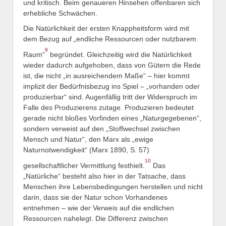
und kritisch. Beim genaueren Hinsehen offenbaren sich
erhebliche Schwächen.
Die Natürlichkeit der ersten Knappheitsform wird mit
dem Bezug auf „endliche Ressourcen oder nutzbarem
9
Raum“
begründet. Gleichzeitig wird die Natürlichkeit
wieder dadurch aufgehoben, dass von Gütern die Rede
ist, die nicht „in ausreichendem Maße“ – hier kommt
implizit der Bedürfnisbezug ins Spiel – „vorhanden oder
produzierbar“ sind. Augenfällig tritt der Widerspruch im
Falle des Produzierens zutage. Produzieren bedeutet
gerade nicht bloßes Vorfinden eines „Naturgegebenen“,
sondern verweist auf den „Stoffwechsel zwischen
Mensch und Natur“, den Marx als „ewige
Naturnotwendigkeit“ (Marx 1890, S. 57)
10
gesellschaftlicher Vermittlung festhielt.
Das
„Natürliche“ besteht also hier in der Tatsache, dass
Menschen ihre Lebensbedingungen herstellen und nicht
darin, dass sie der Natur schon Vorhandenes
entnehmen – wie der Verweis auf die endlichen
Ressourcen nahelegt. Die Differenz zwischen