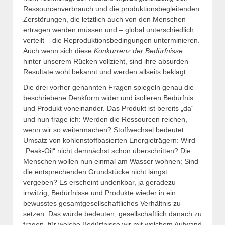
Ressourcenverbrauch und die produktionsbegleitenden
Zerstörungen, die letztlich auch von den Menschen
ertragen werden müssen und – global unterschiedlich
verteilt – die Reproduktionsbedingungen unterminieren.
Auch wenn sich diese
Konkurrenz der Bedürfnisse
hinter unserem Rücken vollzieht, sind ihre absurden
Resultate wohl bekannt und werden allseits beklagt.
Die drei vorher genannten Fragen spiegeln genau die
beschriebene Denkform wider und isolieren Bedürfnis
und Produkt voneinander. Das Produkt ist bereits „da“
und nun frage ich: Werden die Ressourcen reichen,
wenn wir so weitermachen? Stoffwechsel bedeutet
Umsatz von kohlenstoffbasierten Energieträgern: Wird
„Peak-Oil“ nicht demnächst schon überschritten? Die
Menschen wollen nun einmal am Wasser wohnen: Sind
die entsprechenden Grundstücke nicht längst
vergeben? Es erscheint undenkbar, ja geradezu
irrwitzig, Bedürfnisse und Produkte wieder in ein
bewusstes gesamtgesellschaftliches Verhältnis zu
setzen. Das würde bedeuten, gesellschaftlich danach zu
fragen, für welche Bedürfnisse wir mit welchem Aufwand