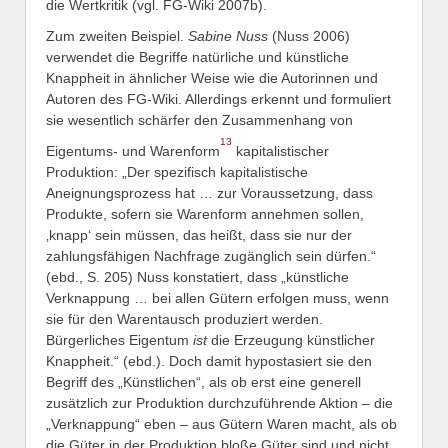
die Wertkritik (vgl. FG-Wiki 2007b).
Zum zweiten Beispiel.
Sabine Nuss
(Nuss 2006)
verwendet die Begriffe natürliche und künstliche
Knappheit in ähnlicher Weise wie die Autorinnen und
Autoren des FG-Wiki. Allerdings erkennt und formuliert
sie wesentlich schärfer den Zusammenhang von
13
Eigentums- und Warenform
kapitalistischer
Produktion: „Der spezifisch kapitalistische
Aneignungsprozess hat … zur Voraussetzung, dass
Produkte, sofern sie Warenform annehmen sollen,
‚knapp‘ sein müssen, das heißt, dass sie nur der
zahlungsfähigen Nachfrage zugänglich sein dürfen.“
(ebd., S. 205) Nuss konstatiert, dass „künstliche
Verknappung … bei allen Gütern erfolgen muss, wenn
sie für den Warentausch produziert werden.
Bürgerliches Eigentum
ist
die Erzeugung künstlicher
Knappheit.“ (ebd.). Doch damit hypostasiert sie den
Begriff des „Künstlichen“, als ob erst eine generell
zusätzlich zur Produktion durchzuführende Aktion – die
„Verknappung“ eben – aus Gütern Waren macht, als ob
die Güter in der Produktion bloße Güter sind und nicht