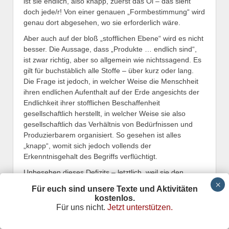
ist sie endlich, also knapp, zuerst das Öl – das sieht
doch jede/r! Von einer genauen „Formbestimmung“ wird
genau dort abgesehen, wo sie erforderlich wäre.
Aber auch auf der bloß „stofflichen Ebene“ wird es nicht
besser. Die Aussage, dass „Produkte … endlich sind“,
ist zwar richtig, aber so allgemein wie nichtssagend. Es
gilt für buchstäblich alle Stoffe – über kurz oder lang.
Die Frage ist jedoch, in welcher Weise die Menschheit
ihren endlichen Aufenthalt auf der Erde angesichts der
Endlichkeit ihrer stofflichen Beschaffenheit
gesellschaftlich herstellt, in welcher Weise sie also
gesellschaftlich das Verhältnis von Bedürfnissen und
Produzierbarem organisiert. So gesehen ist alles
„knapp“, womit sich jedoch vollends der
Erkenntnisgehalt des Begriffs verflüchtigt.
Unbesehen dieses Defizits – letztlich, weil sie den
Begriff Knappheit nicht antasten möchte – kritisiert Nuss
Für euch sind unsere Texte und Aktivitäten
jedoch zurecht die unter den Kritiker/innen des
kostenlos.
„geistigen Eigentums“ (wozu auch das FG-Wiki-Projekt
Für uns nicht.
Jetzt unterstützen.
gehört) verbreitete schlichte Dichotomie von „stofflich =
natürlich knapp“ und „unstofflich = nicht knapp“: „Die