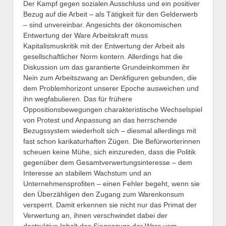
Der Kampf gegen sozialen Ausschluss und ein positiver
Bezug auf die Arbeit – als Tätigkeit für den Gelderwerb
– sind unvereinbar. Angesichts der ökonomischen
Entwertung der Ware Arbeitskraft muss
Kapitalismuskritik mit der Entwertung der Arbeit als
gesellschaftlicher Norm kontern. Allerdings hat die
Diskussion um das garantierte Grundeinkommen ihr
Nein zum Arbeitszwang an Denkfiguren gebunden, die
dem Problemhorizont unserer Epoche ausweichen und
ihn wegfabulieren. Das für frühere
Oppositionsbewegungen charakteristische Wechselspiel
von Protest und Anpassung an das herrschende
Bezugssystem wiederholt sich – diesmal allerdings mit
fast schon karikaturhaften Zügen. Die Befürworterinnen
scheuen keine Mühe, sich einzureden, dass die Politik
gegenüber dem Gesamtverwertungsinteresse – dem
Interesse an stabilem Wachstum und an
Unternehmensprofiten – einen Fehler begeht, wenn sie
den Überzähligen den Zugang zum Warenkonsum
versperrt. Damit erkennen sie nicht nur das Primat der
Verwertung an, ihnen verschwindet dabei der
destruktive Inhalt des Siegeszugs der Ware vom