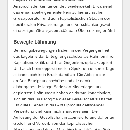
gegen das überkommene sogenannte
Anspruchsdenken gewendet, wiedergekehrt; während
das emanzipativ gemeinte Nein zu hierarchischen
Großapparaten und zum kapitalistischen Staat in der
neoliberalen Privatisierungs- und Verschlankungswut
eine zeitgemäße, systemadäquate Übersetzung erfährt.
Bewegte Lähmung
Befreiungsbewegungen haben in der Vergangenheit
das Ergebnis der Enteignungsschübe als Rahmen ihrer
Kapitalismuskritik und ihrer Gegenkonzepte akzeptiert.
Und auch beim oppositionellen Spektrum unserer Tage
zeichnet sich kein Bruch damit ab. Die Abfolge der
großen Enteignungsschübe und die damit
einhergehende lange Serie von Niederlagen und
geplatzten Hoffnungen haben es darauf konditioniert,
sich an das Basisdogma dieser Gesellschaft zu halten:
Ein gutes Leben ist das Abfallprodukt gelingender
Verwertung und kann nichts anderes sein. Die
Auflösung der Gesellschaft in atomisierte und daher auf
Gedeih und Verderb von der kapitalistischen
Maschinerie und deren Maschinisten abhängige Geld-