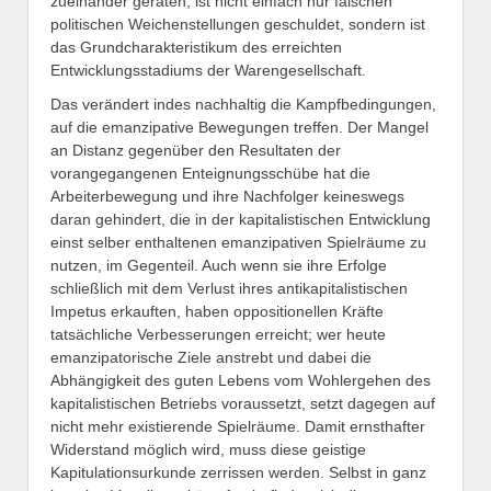
zueinander geraten, ist nicht einfach nur falschen
politischen Weichenstellungen geschuldet, sondern ist
das Grundcharakteristikum des erreichten
Entwicklungsstadiums der Warengesellschaft.
Das verändert indes nachhaltig die Kampfbedingungen,
auf die emanzipative Bewegungen treffen. Der Mangel
an Distanz gegenüber den Resultaten der
vorangegangenen Enteignungsschübe hat die
Arbeiterbewegung und ihre Nachfolger keineswegs
daran gehindert, die in der kapitalistischen Entwicklung
einst selber enthaltenen emanzipativen Spielräume zu
nutzen, im Gegenteil. Auch wenn sie ihre Erfolge
schließlich mit dem Verlust ihres antikapitalistischen
Impetus erkauften, haben oppositionellen Kräfte
tatsächliche Verbesserungen erreicht; wer heute
emanzipatorische Ziele anstrebt und dabei die
Abhängigkeit des guten Lebens vom Wohlergehen des
kapitalistischen Betriebs voraussetzt, setzt dagegen auf
nicht mehr existierende Spielräume. Damit ernsthafter
Widerstand möglich wird, muss diese geistige
Kapitulationsurkunde zerrissen werden. Selbst in ganz