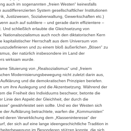
ung auch im sogenannten „freien Westen“ keinesfalls
ausdifferenzierten System gesellschaftlicher Institutionen
rik, Justizwesen, Sozialverwaltung, Gewerkschaften etc.)
nn auch auf subtilere – und gerade darin effizientere –
. Und schließlich erlaubte die Gleichsetzung von
 Nationalsozialismus auch noch den diktatorischen Kern
te kapitalistischer Herrschaft aus dem Universum von
rauszudefinieren und zu einem bloß äußerlichen „Bösen“ zu
smus, der natürlich insbesondere im Land der
ders wirksam wurde.
same Situierung von „Realsozialismus“ und „freiem
ischen Modernisierungsbewegung nicht zuletzt darin aus,
e Aufklärung und die demokratischen Prinzipien beriefen.
hen um ihre Auslegung und die Akzentsetzung. Während der
llem die Freiheit des Individuums beschwor, betonte die
er Linie den Aspekt der Gleichheit, der durch die
asse“ gewährleistet sein sollte. Und wo der Westen sich
rte der Aufklärung betrachtete, warfen die „Kommunisten“
eil deren Verwirklichung dem „Klasseninteresse“ der
f, der sich auf eine lange ideengeschichtliche Tradition in
rbeiterbewegung im Besonderen stützen konnte, die sich