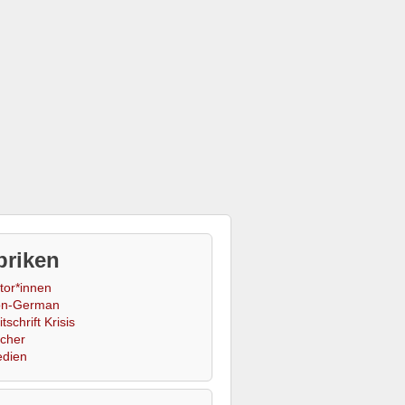
briken
tor*innen
n-German
tschrift Krisis
cher
dien