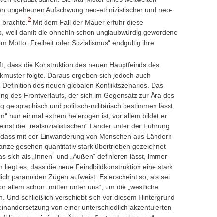
nen ungeheuren Aufschwung neo-ethnizistischer und neo-
2
 brachte.
Mit dem Fall der Mauer erfuhr diese
, weil damit die ohnehin schon unglaubwürdig gewordene
 Motto „Freiheit oder Sozialismus“ endgültig ihre
ft, dass die Konstruktion des neuen Hauptfeinds des
ckmuster folgte. Daraus ergeben sich jedoch auch
Definition des neuen globalen Konfliktszenarios. Das
ung des Frontverlaufs, der sich im Gegensatz zur Ära des
g geographisch und politisch-militärisch bestimmen lässt,
“ nun einmal extrem heterogen ist; vor allem bildet er
einst die „realsozialistischen“ Länder unter der Führung
, dass mit der Einwanderung von Menschen aus Ländern
anze gesehen quantitativ stark übertrieben gezeichnet
 sich als „Innen“ und „Außen“ definieren lässt, immer
n liegt es, dass die neue Feindbildkonstruktion eine stark
tlich paranoiden Zügen aufweist. Es erscheint so, als sei
or allem schon „mitten unter uns“, um die „westliche
n. Und schließlich verschiebt sich vor diesem Hintergrund
inandersetzung von einer unterschiedlich akzentuierten