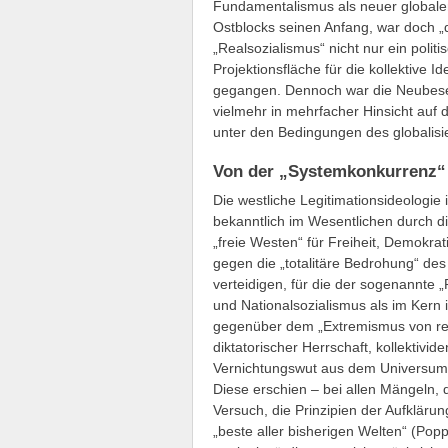
Fundamentalismus als neuer globale
Ostblocks seinen Anfang, war doch
„Realsozialismus“ nicht nur ein polit
Projektionsfläche für die kollektive I
gegangen. Dennoch war die Neubesetz
vielmehr in mehrfacher Hinsicht auf
unter den Bedingungen des globalisie
Von der „Systemkonkurrenz“
Die westliche Legitimationsideologi
bekanntlich im Wesentlichen durch die
„freie Westen“ für Freiheit, Demokrat
gegen die „totalitäre Bedrohung“ des 
verteidigen, für die der sogenannte 
und Nationalsozialismus als im Kern
gegenüber dem „Extremismus von rech
diktatorischer Herrschaft, kollektivi
Vernichtungswut aus dem Universum d
Diese erschien – bei allen Mängeln,
Versuch, die Prinzipien der Aufkläru
„beste aller bisherigen Welten“ (Pop