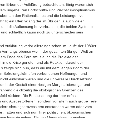
ren Erben der Aufklärung betrachteten. Einig waren sich
ihrem ungeheuren Fortschritts- und Wachstumsoptimismus
auben an den Rationalismus und die Leistungen von
nik; ein Gleichklang der im Übrigen ja auch vielen
l und die Auffassung hervorbrachte, die beiden Systeme
 und schließlich kaum noch zu unterscheiden sein
und Aufklärung verlor allerdings schon im Laufe der 1980er
n Vorhangs ebenso wie in der gesamten übrigen Welt an
dem Ende des Fordismus auch die Projekte der
in die Krise gerieten und als Reaktion darauf der
s zeigte sich nun, dass die mit dem langen Boom der
len Befreiungskämpfen verbundenen Hoffnungen und
 nicht einlösbar waren und die universelle Durchsetzung
 in der Gestalt einer riesigen Marginalisierungs- und
während gleichzeitig die ökologischen Grenzen des
feld rückten. Die Enttäuschung darüber erfasste
ten und Ausgestoßenen, sondern vor allem auch große Teile
Modernisierungsprozess erst entstanden waren oder vom
ert hatten und sich nun ihrer politischen, ökonomischen
iven beraubt sahen. Sie war Motor eines weltweiten