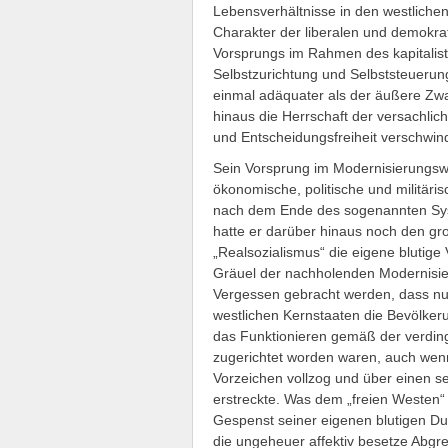
Lebensverhältnisse in den westlichen
Charakter der liberalen und demokrat
Vorsprungs im Rahmen des kapitalisti
Selbstzurichtung und Selbststeuerung
einmal adäquater als der äußere Zwa
hinaus die Herrschaft der versachli
und Entscheidungsfreiheit verschwin
Sein Vorsprung im Modernisierungswe
ökonomische, politische und militäris
nach dem Ende des sogenannten Syst
hatte er darüber hinaus noch den gr
„Realsozialismus“ die eigene blutige
Gräuel der nachholenden Modernisier
Vergessen gebracht werden, dass nur
westlichen Kernstaaten die Bevölkeru
das Funktionieren gemäß der verdin
zugerichtet worden waren, auch wenn
Vorzeichen vollzog und über einen se
erstreckte. Was dem „freien Westen“
Gespenst seiner eigenen blutigen Dur
die ungeheuer affektiv besetze Abg