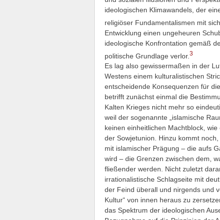
ideologischen Klimawandels, der ei
religiöser Fundamentalismen mit sich
Entwicklung einen ungeheuren Schub
ideologische Konfrontation gemäß dem
3
politische Grundlage verlor.
Es lag also gewissermaßen in der Lu
Westens einem kulturalistischen Stri
entscheidende Konsequenzen für die 
betrifft zunächst einmal die Bestimm
Kalten Krieges nicht mehr so eindeuti
weil der sogenannte „islamische Raum
keinen einheitlichen Machtblock, wie 
der Sowjetunion. Hinzu kommt noch
mit islamischer Prägung – die aufs G
wird – die Grenzen zwischen dem, was
fließender werden. Nicht zuletzt dara
irrationalistische Schlagseite mit deu
der Feind überall und nirgends und v
Kultur“ von innen heraus zu zersetze
das Spektrum der ideologischen Ause