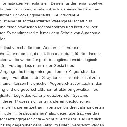
 Kernstaaten keinesfalls ein Beweis für den emanzipativen
ischen Prinzipien, sondern Ausdruck eines historischen
schen Entwicklungsverlaufs. Die individuelle
 ist einer ausdifferenzierten Warengesellschaft nun
ng eines staatlichen Machtapparats und lässt darüber
chten Systemimperative hinter dem Schein von Autonomie
den.
ttlauf verschaffte dem Westen nicht nur eine
che Überlegenheit, die letztlich auch dazu führte, dass er
emwettbewerbs übrig blieb. Legitimationsideologisch
oßen Vorzug, dass man in der Gestalt des
 Vergangenheit billig entsorgen konnte. Angesichts der
ung – vor allem in der Sowjetunion – konnte leicht zum
 einen kurzen historischen Augenblick zuvor auch in den
ng und die gesellschaftlichen Strukturen gewaltsam auf
glichten Logik des warenproduzierenden Systems
 dieser Prozess sich unter anderen ideologischen
hr viel längeren Zeitraum von zwei bis drei Jahrhunderten
 mit dem „Realsozialismus“ also gegenübertrat, war das
chsetzungsgeschichte – nicht zuletzt daraus erklärt sich
renzung gegenüber dem Feind im Osten. Verdrängt werden