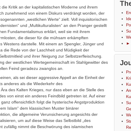
The
 die Kritik an der kapitalistischen Moderne und ihrem
En
ruch zunehmend von einem Diskurs verdrängt worden, der
Id
sogenannten „westlichen Werte“ zielt. Voll inquisitorischen
Po
ernisten“ und „Multikulturalisten“ an den Pranger gestellt
Su
hen Fundamentalismus erklärt, weil sie mit ihrem
We
armlosten, die dieser für die mühsam erkämpften
► 
es Westens darstelle. Mit einem an Spengler, Jünger und
da die Rede von der Laschheit und Müdigkeit der
 Selbstmitleid und ihrer Neigung zur Selbstzerfleischung.
Jou
lung der westlichen Wertegemeinschaft im Stahlgewitter des
llen Feind geradezu zwanglos an.
Pr
einen, als sei dieser aggressive Appell an die Einheit der
Kr
ts anderes als die Wiederkehr des
Ku
Ära des Kalten Krieges, nur dass eben an die Stelle des
An
des von einst ein anderes Feindbild getreten ist. Auf einer
Ku
 ganz offensichtlich folgt die hysterische Angstproduktion
Su
em Islam“ dem klassischen Muster binärer
Ge
unktion, die allgemeine Verunsicherung angesichts der
We
lisieren, um auf diese Weise das Selbstbild „des
St
cht zufällig nimmt die Beschwörung des islamischen
Re