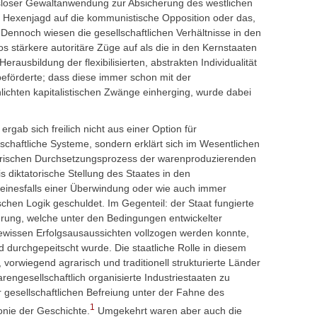
tsloser Gewaltanwendung zur Absicherung des westlichen
 Hexenjagd auf die kommunistische Opposition oder das,
Dennoch wiesen die gesellschaftlichen Verhältnisse in den
los stärkere autoritäre Züge auf als die in den Kernstaaten
rausbildung der flexibilisierten, abstrakten Individualität
t beförderte; dass diese immer schon mit der
lichten kapitalistischen Zwänge einherging, wurde dabei
rgab sich freilich nicht aus einer Option für
lschaftliche Systeme, sondern erklärt sich im Wesentlichen
torischen Durchsetzungsprozess der warenproduzierenden
is diktatorische Stellung des Staates in den
 keinesfalls einer Überwindung oder wie auch immer
schen Logik geschuldet. Im Gegenteil: der Staat fungierte
rung, welche unter den Bedingungen entwickelter
ewissen Erfolgsausaussichten vollzogen werden konnte,
nd durchgepeitscht wurde. Die staatliche Rolle in diesem
vorwiegend agrarisch und traditionell strukturierte Länder
ngesellschaftlich organisierte Industriestaaten zu
gesellschaftlichen Befreiung unter der Fahne des
1
onie der Geschichte.
Umgekehrt waren aber auch die