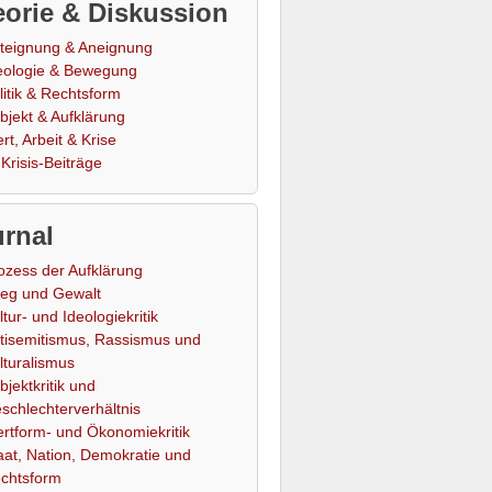
orie & Diskussion
teignung & Aneignung
eologie & Bewegung
litik & Rechtsform
bjekt & Aufklärung
rt, Arbeit & Krise
Krisis-Beiträge
rnal
ozess der Aufklärung
ieg und Gewalt
ltur- und Ideologiekritik
tisemitismus, Rassismus und
lturalismus
bjektkritik und
schlechterverhältnis
rtform- und Ökonomiekritik
aat, Nation, Demokratie und
chtsform