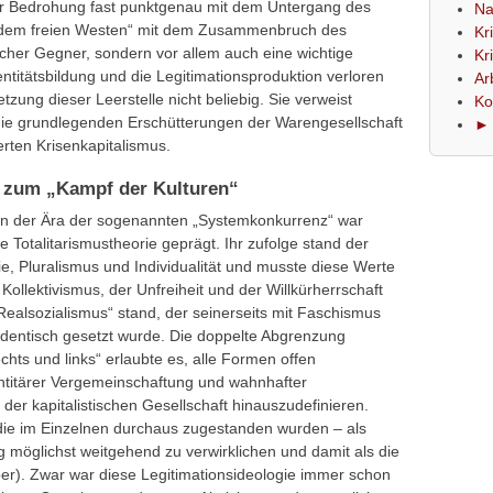
r Bedrohung fast punktgenau mit dem Untergang des
Na
 „dem freien Westen“ mit dem Zusammenbruch des
Kr
ischer Gegner, sondern vor allem auch eine wichtige
Kr
dentitätsbildung und die Legitimationsproduktion verloren
Ar
ung dieser Leerstelle nicht beliebig. Sie verweist
Ko
 die grundlegenden Erschütterungen der Warengesellschaft
► 
rten Krisenkapitalismus.
 zum „Kampf der Kulturen“
e in der Ära der sogenannten „Systemkonkurrenz“ war
 Totalitarismustheorie geprägt. Ihr zufolge stand der
ie, Pluralismus und Individualität und musste diese Werte
Kollektivismus, der Unfreiheit und der Willkürherrschaft
„Realsozialismus“ stand, der seinerseits mit Faschismus
 identisch gesetzt wurde. Die doppelte Abgrenzung
ts und links“ erlaubte es, alle Formen offen
dentitärer Vergemeinschaftung und wahnhafter
er kapitalistischen Gesellschaft hinauszudefinieren.
 die im Einzelnen durchaus zugestanden wurden – als
ng möglichst weitgehend zu verwirklichen und damit als die
per). Zwar war diese Legitimationsideologie immer schon