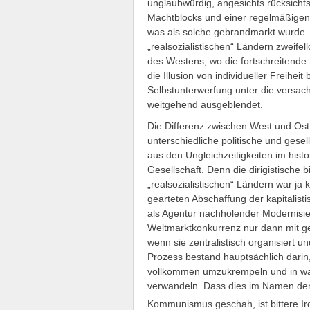
unglaubwürdig, angesichts rücksich
Machtblocks und einer regelmäßigen
was als solche gebrandmarkt wurde. 
„realsozialistischen“ Ländern zweifel
des Westens, wo die fortschreitende He
die Illusion von individueller Freihei
Selbstunterwerfung unter die versach
weitgehend ausgeblendet.
Die Differenz zwischen West und Ost e
unterschiedliche politische und gesel
aus den Ungleichzeitigkeiten im his
Gesellschaft. Denn die dirigistische b
„realsozialistischen“ Ländern war ja
gearteten Abschaffung der kapitalisti
als Agentur nachholender Modernisie
Weltmarktkonkurrenz nur dann mit g
wenn sie zentralistisch organisiert u
Prozess bestand hauptsächlich darin, 
vollkommen umzukrempeln und in ware
verwandeln. Dass dies im Namen der 
Kommunismus geschah, ist bittere Ir