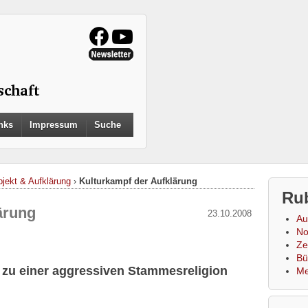
Search
nks
Impressum
Suche
for:
Search Button
jekt & Aufklärung
›
Kulturkampf der Aufklärung
Ru
ärung
23.10.2008
Au
No
Zei
Bü
 zu einer aggressiven Stammesreligion
Me