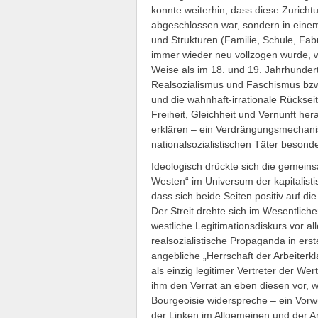
konnte weiterhin, dass diese Zuricht
abgeschlossen war, sondern in einem 
und Strukturen (Familie, Schule, Fab
immer wieder neu vollzogen wurde, we
Weise als im 18. und 19. Jahrhundert
Realsozialismus und Faschismus bzw.
und die wahnhaft-irrationale Rücksei
Freiheit, Gleichheit und Vernunft he
erklären – ein Verdrängungsmechani
nationalsozialistischen Täter beson
Ideologisch drückte sich die gemein
Westen“ im Universum der kapitalist
dass sich beide Seiten positiv auf di
Der Streit drehte sich im Wesentlic
westliche Legitimationsdiskurs vor a
realsozialistische Propaganda in erst
angebliche „Herrschaft der Arbeiterkl
als einzig legitimer Vertreter der We
ihm den Verrat an eben diesen vor, w
Bourgeoisie widerspreche – ein Vorwur
der Linken im Allgemeinen und der A