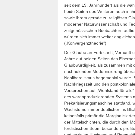
seit dem 19. Jahrhundert als die wah
beide Seiten des Weiteren auch in 
sowie ihrem gerade zu religiösen Gl
moderner Naturwissenschaft und Tech
zeitgenössischen Beobachtern auffie
würden sich immer weiter angleichen
(„Konvergenztheorie“).
Der Glaube an Fortschritt, Vernunft 
Jahre auf beiden Seiten des Eiserne
Glaubwürdigkeit, als zusammen mit 
nachholenden Modernisierung überall 
Neoliberalismus hegemonial wurde. E
Nachkriegszeit und den postkolonia
Versprechen auf „Wohlstand für alle“
des warenproduzierenden Systems nur
Prekarisierungsmaschine stattfand, 
Wachstums immer deutlicher ins Blick
keinesfalls primär die Marginalisier
der Mittelschichten, die durch den 
fordistischen Boom besonders profiti
und sozialen Illusionen und Perspekt