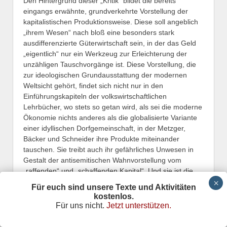
Den Hintergrund dieser „Kritik“ bildet die bereits
eingangs erwähnte, grundverkehrte Vorstellung der
kapitalistischen Produktionsweise. Diese soll angeblich
„ihrem Wesen“ nach bloß eine besonders stark
ausdifferenzierte Güterwirtschaft sein, in der das Geld
„eigentlich“ nur ein Werkzeug zur Erleichterung der
unzähligen Tauschvorgänge ist. Diese Vorstellung, die
zur ideologischen Grundausstattung der modernen
Weltsicht gehört, findet sich nicht nur in den
Einführungskapiteln der volkswirtschaftlichen
Lehrbücher, wo stets so getan wird, als sei die moderne
Ökonomie nichts anderes als die globalisierte Variante
einer idyllischen Dorfgemeinschaft, in der Metzger,
Bäcker und Schneider ihre Produkte miteinander
tauschen. Sie treibt auch ihr gefährliches Unwesen in
Gestalt der antisemitischen Wahnvorstellung vom
„raffenden“ und „schaffenden Kapital“. Und sie ist die
Grundmelodie einer vermeintlichen „Kapitalismuskritik“,
Für euch sind unsere Texte und Aktivitäten
die von einer Rückkehr zur „sozialen Marktwirtschaft“
kostenlos.
träumt und dabei nicht nur geflissentlich übersieht, dass
Für uns nicht.
Jetzt unterstützen.
eine solche Rückkehr vollkommen unmöglich ist, weil
die strukturellen Grundlagen der Kapitalverwertung