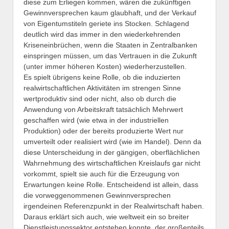
diese zum Erliegen kommen, wären die zukünftigen
Gewinnversprechen kaum glaubhaft, und der Verkauf
von Eigentumstiteln geriete ins Stocken. Schlagend
deutlich wird das immer in den wiederkehrenden
Kriseneinbrüchen, wenn die Staaten in Zentralbanken
einspringen müssen, um das Vertrauen in die Zukunft
(unter immer höheren Kosten) wiederherzustellen.
Es spielt übrigens keine Rolle, ob die induzierten
realwirtschaftlichen Aktivitäten im strengen Sinne
wertproduktiv sind oder nicht, also ob durch die
Anwendung von Arbeitskraft tatsächlich Mehrwert
geschaffen wird (wie etwa in der industriellen
Produktion) oder der bereits produzierte Wert nur
umverteilt oder realisiert wird (wie im Handel). Denn da
diese Unterscheidung in der gängigen, oberflächlichen
Wahrnehmung des wirtschaftlichen Kreislaufs gar nicht
vorkommt, spielt sie auch für die Erzeugung von
Erwartungen keine Rolle. Entscheidend ist allein, dass
die vorweggenommenen Gewinnversprechen
irgendeinen Referenzpunkt in der Realwirtschaft haben.
Daraus erklärt sich auch, wie weltweit ein so breiter
Dienstleistungssektor entstehen konnte, der großenteils