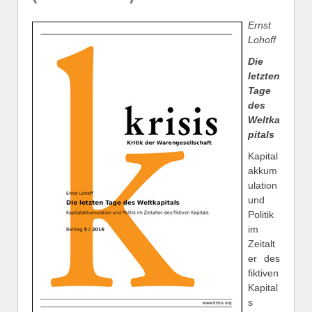
Ernst
Lohoff
Die
letzten
Tage
des
Weltka
pitals
Kapital
akkum
ulation
und
Politik
im
Zeitalt
er des
fiktiven
Kapital
s