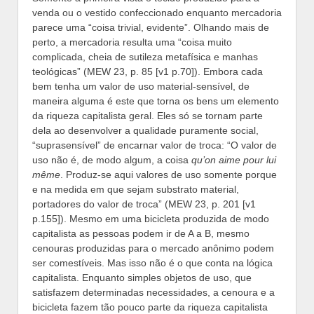
venda ou o vestido confeccionado enquanto mercadoria
parece uma “coisa trivial, evidente”. Olhando mais de
perto, a mercadoria resulta uma “coisa muito
complicada, cheia de sutileza metafísica e manhas
teológicas” (MEW 23, p. 85 [v1 p.70]). Embora cada
bem tenha um valor de uso material-sensível, de
maneira alguma é este que torna os bens um elemento
da riqueza capitalista geral. Eles só se tornam parte
dela ao desenvolver a qualidade puramente social,
“suprasensível” de encarnar valor de troca: “O valor de
uso não é, de modo algum, a coisa
qu’on aime pour lui
même
. Produz-se aqui valores de uso somente porque
e na medida em que sejam substrato material,
portadores do valor de troca” (MEW 23, p. 201 [v1
p.155]). Mesmo em uma bicicleta produzida de modo
capitalista as pessoas podem ir de A a B, mesmo
cenouras produzidas para o mercado anônimo podem
ser comestíveis. Mas isso não é o que conta na lógica
capitalista. Enquanto simples objetos de uso, que
satisfazem determinadas necessidades, a cenoura e a
bicicleta fazem tão pouco parte da riqueza capitalista