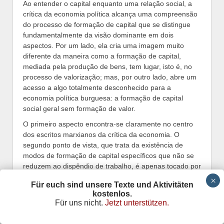
Ao entender o capital enquanto uma relação social, a
crítica da economia política alcança uma compreensão
do processo de formação de capital que se distingue
fundamentalmente da visão dominante em dois
aspectos. Por um lado, ela cria uma imagem muito
diferente da maneira como a formação de capital,
mediada pela produção de bens, tem lugar, isto é, no
processo de valorização; mas, por outro lado, abre um
acesso a algo totalmente desconhecido para a
economia política burguesa: a formação de capital
social geral sem formação de valor.
O primeiro aspecto encontra-se claramente no centro
dos escritos marxianos da crítica da economia. O
segundo ponto de vista, que trata da existência de
modos de formação de capital específicos que não se
reduzem ao dispêndio de trabalho, é apenas tocado por
Marx, sem que se chegue a uma consideração
Für euch sind unsere Texte und Aktivitäten
sistemática. No livro III d‘
O Capital
, ao tratar da renda
kostenlos.
fundiária, Marx menciona que a transformação de
Für uns nicht.
Jetzt unterstützen.
recursos naturais em propriedade privada não fornece
aos seus proprietários apenas uma renda, e com isso a