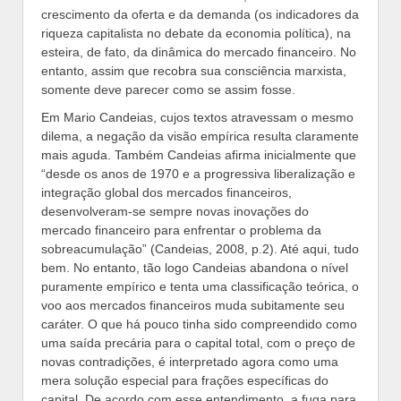
crescimento da oferta e da demanda (os indicadores da
riqueza capitalista no debate da economia política), na
esteira, de fato, da dinâmica do mercado financeiro. No
entanto, assim que recobra sua consciência marxista,
somente deve parecer como se assim fosse.
Em Mario Candeias, cujos textos atravessam o mesmo
dilema, a negação da visão empírica resulta claramente
mais aguda. Também Candeias afirma inicialmente que
“desde os anos de 1970 e a progressiva liberalização e
integração global dos mercados financeiros,
desenvolveram-se sempre novas inovações do
mercado financeiro para enfrentar o problema da
sobreacumulação” (Candeias, 2008, p.2). Até aqui, tudo
bem. No entanto, tão logo Candeias abandona o nível
puramente empírico e tenta uma classificação teórica, o
voo aos mercados financeiros muda subitamente seu
caráter. O que há pouco tinha sido compreendido como
uma saída precária para o capital total, com o preço de
novas contradições, é interpretado agora como uma
mera solução especial para frações específicas do
capital. De acordo com esse entendimento, a fuga para