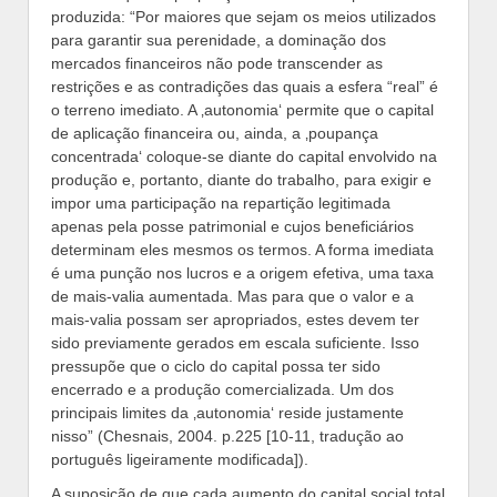
produzida: “Por maiores que sejam os meios utilizados
para garantir sua perenidade, a dominação dos
mercados financeiros não pode transcender as
restrições e as contradições das quais a esfera “real” é
o terreno imediato. A ‚autonomia‘ permite que o capital
de aplicação financeira ou, ainda, a ‚poupança
concentrada‘ coloque-se diante do capital envolvido na
produção e, portanto, diante do trabalho, para exigir e
impor uma participação na repartição legitimada
apenas pela posse patrimonial e cujos beneficiários
determinam eles mesmos os termos. A forma imediata
é uma punção nos lucros e a origem efetiva, uma taxa
de mais-valia aumentada. Mas para que o valor e a
mais-valia possam ser apropriados, estes devem ter
sido previamente gerados em escala suficiente. Isso
pressupõe que o ciclo do capital possa ter sido
encerrado e a produção comercializada. Um dos
principais limites da ‚autonomia‘ reside justamente
nisso” (Chesnais, 2004. p.225 [10-11, tradução ao
português ligeiramente modificada]).
A suposição de que cada aumento do capital social total