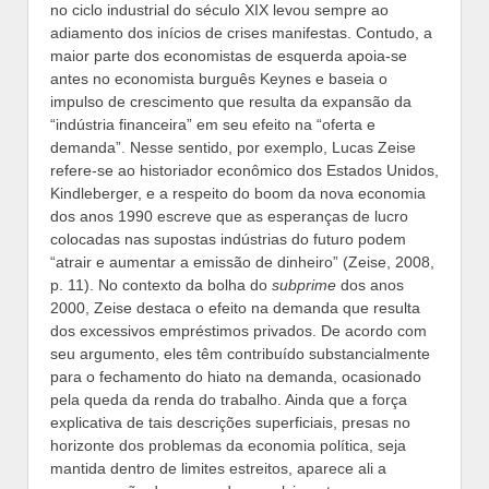
no ciclo industrial do século XIX levou sempre ao
adiamento dos inícios de crises manifestas. Contudo, a
maior parte dos economistas de esquerda apoia-se
antes no economista burguês Keynes e baseia o
impulso de crescimento que resulta da expansão da
“indústria financeira” em seu efeito na “oferta e
demanda”. Nesse sentido, por exemplo, Lucas Zeise
refere-se ao historiador econômico dos Estados Unidos,
Kindleberger, e a respeito do boom da nova economia
dos anos 1990 escreve que as esperanças de lucro
colocadas nas supostas indústrias do futuro podem
“atrair e aumentar a emissão de dinheiro” (Zeise, 2008,
p. 11). No contexto da bolha do
subprime
dos anos
2000, Zeise destaca o efeito na demanda que resulta
dos excessivos empréstimos privados. De acordo com
seu argumento, eles têm contribuído substancialmente
para o fechamento do hiato na demanda, ocasionado
pela queda da renda do trabalho. Ainda que a força
explicativa de tais descrições superficiais, presas no
horizonte dos problemas da economia política, seja
mantida dentro de limites estreitos, aparece ali a