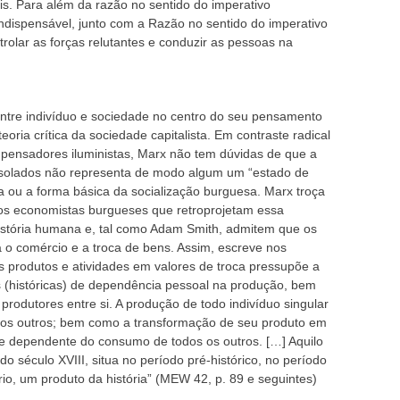
is. Para além da razão no sentido do imperativo
ndispensável, junto com a Razão no sentido do imperativo
trolar as forças relutantes e conduzir as pessoas na
ntre indivíduo e sociedade no centro do seu pensamento
eoria crítica da sociedade capitalista. Em contraste radical
pensadores iluministas, Marx não tem dúvidas de que a
 isolados não representa de modo algum um “estado de
a ou a forma básica da socialização burguesa. Marx troça
os economistas burgueses que retroprojetam essa
história humana e, tal como Adam Smith, admitem que os
o comércio e a troca de bens. Assim, escreve nos
os produtos e atividades em valores de troca pressupõe a
as (históricas) de dependência pessoal na produção, bem
produtores entre si. A produção de todo indivíduo singular
os outros; bem como a transformação de seu produto em
-se dependente do consumo de todos os outros. […] Aquilo
o século XVIII, situa no período pré-histórico, no período
rio, um produto da história” (MEW 42, p. 89 e seguintes)