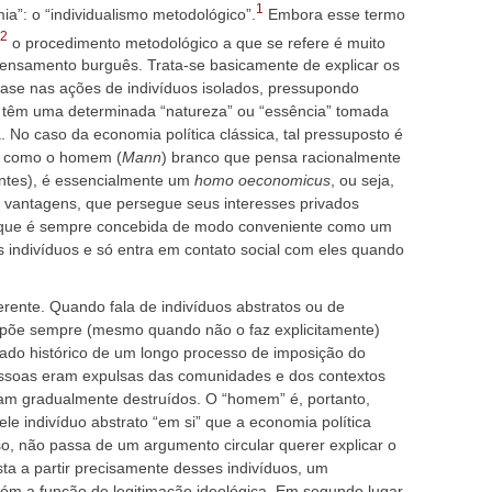
1
ia”: o “individualismo metodológico”.
Embora esse termo
2
o procedimento metodológico a que se refere é muito
pensamento burguês. Trata-se basicamente de explicar os
base nas ações de indivíduos isolados, pressupondo
es têm uma determinada “natureza” ou “essência” tomada
. No caso da economia política clássica, tal pressuposto é
o como o homem (
Mann
) branco que pensa racionalmente
intes), é essencialmente um
homo oeconomicus
, ou seja,
 vantagens, que persegue seus interesses privados
ar, que é sempre concebida de modo conveniente como um
indivíduos e só entra em contato social com eles quando
rente. Quando fala de indivíduos abstratos ou de
supõe sempre (mesmo quando não o faz explicitamente)
ltado histórico de um longo processo de imposição do
pessoas eram expulsas das comunidades e dos contextos
ram gradualmente destruídos. O “homem” é, portanto,
ele indivíduo abstrato “em si” que a economia política
so, não passa de um argumento circular querer explicar o
ta a partir precisamente desses indivíduos, um
ém a função de legitimação ideológica. Em segundo lugar,