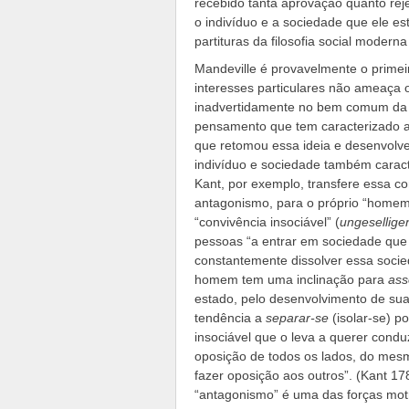
recebido tanta aprovação quanto rej
o indivíduo e a sociedade que ele e
partituras da filosofia social moderna
Mandeville é provavelmente o primeir
interesses particulares não ameaça o 
inadvertidamente no bem comum da s
pensamento que tem caracterizado a
que retomou essa ideia e desenvolve
indivíduo e sociedade também caract
Kant, por exemplo, transfere essa c
antagonismo, para o próprio “home
“convivência insociável” (
ungeselligen
pessoas “a entrar em sociedade que
constantemente dissolver essa soci
homem tem uma inclinação para
ass
estado, pelo desenvolvimento de sua
tendência a
separar-se
(isolar-se) 
insociável que o leva a querer cond
oposição de todos os lados, do mesm
fazer oposição aos outros”. (Kant 17
“antagonismo” é uma das forças mot