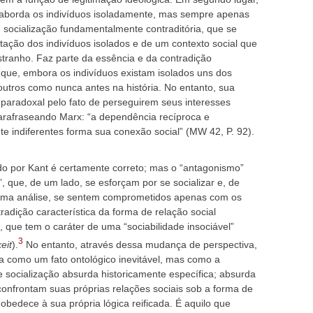
aborda os indivíduos isoladamente, mas sempre apenas
ocialização fundamentalmente contraditória, que se
tação dos indivíduos isolados e de um contexto social que
stranho. Faz parte da essência e da contradição
que, embora os indivíduos existam isolados uns dos
utros como nunca antes na história. No entanto, sua
 paradoxal pelo fato de perseguirem seus interesses
parafraseando Marx: “a dependência recíproca e
te indiferentes forma sua conexão social” (MW 42, P. 92).
do por Kant é certamente correto; mas o “antagonismo”
”, que, de um lado, se esforçam por se socializar e, de
ltima análise, se sentem comprometidos apenas com os
radição característica da forma de relação social
, que tem o caráter de uma “sociabilidade insociável”
3
eit
).
No entanto, através dessa mudança de perspectiva,
ta como um fato ontológico inevitável, mas como a
de socialização absurda historicamente específica; absurda
nfrontam suas próprias relações sociais sob a forma de
obedece à sua própria lógica reificada. É aquilo que