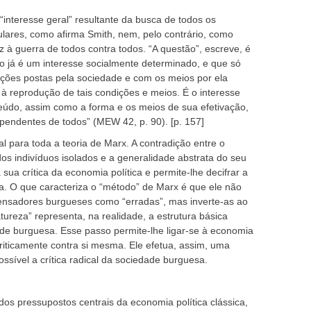
“interesse geral” resultante da busca de todos os
culares, como afirma Smith, nem, pelo contrário, como
à guerra de todos contra todos. “A questão”, escreve, é
do já é um interesse socialmente determinado, e que só
ções postas pela sociedade e com os meios por ela
 à reprodução de tais condições e meios. É o interesse
eúdo, assim como a forma e os meios de sua efetivação,
ependentes de todos” (MEW 42, p. 90). [p. 157]
l para toda a teoria de Marx. A contradição entre o
dos indivíduos isolados e a generalidade abstrata do seu
 sua crítica da economia política e permite-lhe decifrar a
sta. O que caracteriza o “método” de Marx é que ele não
pensadores burgueses como “erradas”, mas inverte-as ao
ureza” representa, na realidade, a estrutura básica
ade burguesa. Esse passo permite-lhe ligar-se à economia
criticamente contra si mesma. Ele efetua, assim, uma
sível a crítica radical da sociedade burguesa.
 pressupostos centrais da economia política clássica,