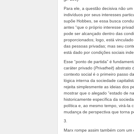
Para ele, a questão decisiva não um 
indivíduos por seus interesses parti
supõe Hobbes, se essa busca conduz 
antes “que o próprio interesse priva
pode ser alcançado dentro das condi
proporcionados; logo, está vinculado
das pessoas privadas; mas seu cont
está dado por condições sociais ind
Esse “ponto de partida” é fundamenta
caráter privado (
Privatheit
) abstrato 
contexto social é o primeiro passo da
lógica interna da sociedade capitali
rejeita simplesmente as ideias dos 
mostrar que o alegado “estado de nat
historicamente específica da socied
política e, ao mesmo tempo, virá-la 
mudança de perspectiva que torna pos
3.
Marx rompe assim também com um dos