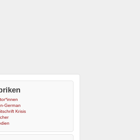
briken
tor*innen
n-German
tschrift Krisis
cher
dien