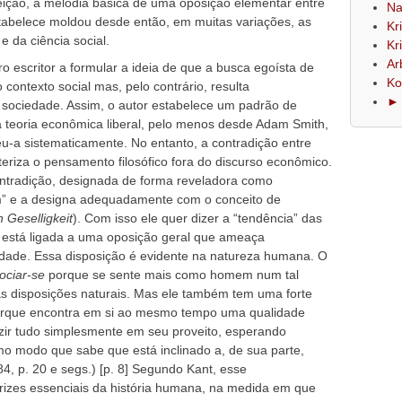
eição, a melodia básica de uma oposição elementar entre
Na
stabelece moldou desde então, em muitas variações, as
Kr
 e da ciência social.
Kr
Ar
o escritor a formular a ideia de que a busca egoísta de
Ko
contexto social mas, pelo contrário, resulta
► 
ociedade. Assim, o autor estabelece um padrão de
 teoria econômica liberal, pelo menos desde Adam Smith,
u-a sistematicamente. No entanto, a contradição entre
eriza o pensamento filosófico fora do discurso econômico.
ontradição, designada de forma reveladora como
m” e a designa adequadamente com o conceito de
 Geselligkeit
). Com isso ele quer dizer a “tendência” das
 está ligada a uma oposição geral que ameaça
edade. Essa disposição é evidente na natureza humana. O
ociar-se
porque se sente mais como homem num tal
s disposições naturais. Mas ele também tem uma forte
porque encontra em si ao mesmo tempo uma qualidade
uzir tudo simplesmente em seu proveito, esperando
o modo que sabe que está inclinado a, de sua parte,
84, p. 20 e segs.) [p. 8] Segundo Kant, esse
rizes essenciais da história humana, na medida em que