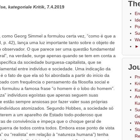
The
ise, kategoriale Kritik
, 7.4.2019
En
Id
Po
Su
a, como Georg Simmel a formulou certa vez, “como é que a
We
 p. 42), lança uma luz importante tanto sobre o objeto de
► 
o observador. O que parece ser uma questão fundamental
eral”, na verdade, surge apenas quando se tem em conta a
specífica da sociedade burguesa-capitalista, que se
Jou
damental entre indivíduo e sociedade. Uma indicação da
é o fato de que ela só foi abordada a partir do início da
Pr
ado com frequência o pensamento da filosofia social e
Kr
s formulou a famosa frase “o homem é o lobo do homem”.
Ku
eza” indivíduos egoístas que apenas seguem suas
An
 e estão sempre ansiosas por fazer valer suas próprias
Ku
s indivíduos atomizados. Segundo Hobbes, a sociedade só
Su
meterem a um aparelho de Estado todo-poderoso que
Ge
as de convivência e impeça que o choque geral de
We
 guerra de todos contra todos. Embora esse ponto de vista
St
ta” ou “realista” em relação à “natureza humana”) tenha
Re