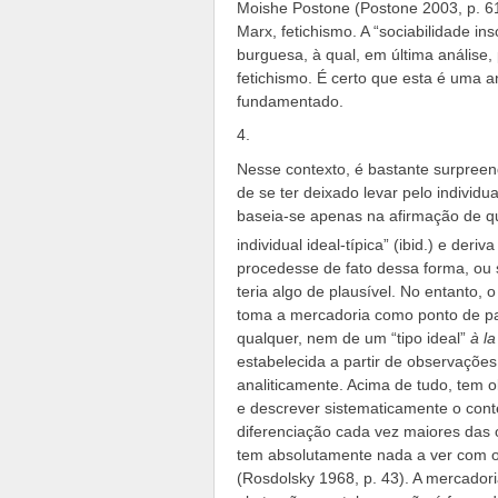
Moishe Postone (Postone 2003, p. 61
Marx, fetichismo. A “sociabilidade i
burguesa, à qual, em última análise,
fetichismo. É certo que esta é uma 
fundamentado.
4.
Nesse contexto, é bastante surpreen
de se ter deixado levar pelo individ
baseia-se apenas na afirmação de
individual ideal-típica” (ibid.) e deriv
procedesse de fato dessa forma, ou
teria algo de plausível. No entanto
toma a mercadoria como ponto de par
qualquer, nem de um “tipo ideal”
à la
estabelecida a partir de observações
analiticamente. Acima de tudo, tem ob
e descrever sistematicamente o cont
diferenciação cada vez maiores das
tem absolutamente nada a ver com o
(Rosdolsky 1968, p. 43). A mercadori