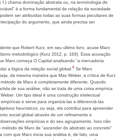
 f.) chama dominação abstrata ou, na terminologia de
nsociável” é a forma fundamental de relação da sociedade
 podem ser atribuídas todas as suas formas peculiares de
antecipação do argumento, que ainda precisa ser
dente que Robert Kurz, em seu último livro, acuse Marx
ualismo metodológico (Kurz 2012, p. 169). Essa acusação
 que Marx começa
O Capital
analisando “a mercadoria
4
a daí a lógica da relação social global.
Se Marx
 seja, da mesma maneira que Max Weber, a crítica de Kurz
, o método de Marx é completamente diferente. Quando
tida de sua análise, não se trata de uma coisa empírica
Weber. Um tipo ideal é uma construção intelectual
 empíricas e serve para organizá-las e diferenciá-las
jetivos heurísticos, ou seja, ela contribui para apreender
exto social global através de um refinamento e
 observações empíricas e do seu agrupamento. Isso não
 método de Marx de “ascender do abstrato ao concreto”
a com que Marx inicia sua análise é, de fato, uma