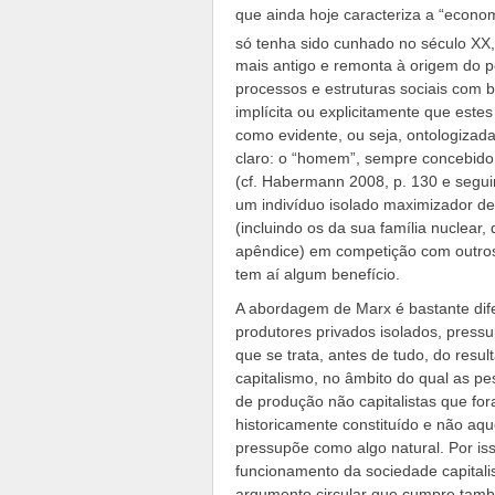
que ainda hoje caracteriza a “econom
só tenha sido cunhado no século XX,
mais antigo e remonta à origem do 
processos e estruturas sociais com 
implícita ou explicitamente que est
como evidente, ou seja, ontologizada
claro: o “homem”, sempre concebid
(cf. Habermann 2008, p. 130 e segu
um indivíduo isolado maximizador de
(incluindo os da sua família nucle
apêndice) em competição com outros 
tem aí algum benefício.
A abordagem de Marx é bastante dife
produtores privados isolados, pres
que se trata, antes de tudo, do resu
capitalismo, no âmbito do qual as 
de produção não capitalistas que fo
historicamente constituído e não aqu
pressupõe como algo natural. Por is
funcionamento da sociedade capitalis
argumento circular que cumpre tamb