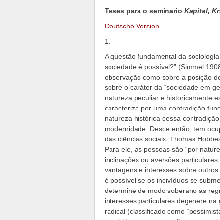
Teses para o seminario
Kapital, Kr
Deutsche Version
1.
A questão fundamental da sociologi
sociedade é possível?” (Simmel 1908,
observação como sobre a posição d
sobre o caráter da “sociedade em g
natureza peculiar e historicamente e
caracteriza por uma contradição fun
natureza histórica dessa contradição 
modernidade. Desde então, tem ocup
das ciências sociais. Thomas Hobbe
Para ele, as pessoas são “por natur
inclinações ou aversões particulares
vantagens e interesses sobre outro
é possível se os indivíduos se sub
determine de modo soberano as regr
interesses particulares degenere na
radical (classificado como “pessimis