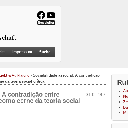
Search
nks
Impressum
Suche
for:
Search Button
jekt & Aufklärung
›
Sociabilidade associal. A contradição
Ru
e da teoria social crítica
Au
. A contradição entre
31.12.2019
No
como cerne da teoria social
Zei
Bü
Me