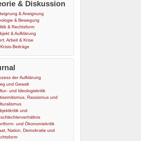
orie & Diskussion
teignung & Aneignung
eologie & Bewegung
litik & Rechtsform
bjekt & Aufklärung
rt, Arbeit & Krise
Krisis-Beiträge
rnal
ozess der Aufklärung
ieg und Gewalt
ltur- und Ideologiekritik
tisemitismus, Rassismus und
lturalismus
bjektkritik und
schlechterverhältnis
rtform- und Ökonomiekritik
aat, Nation, Demokratie und
chtsform