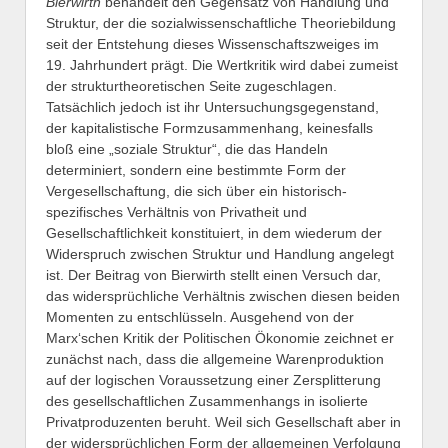
Bierwirth
behandelt den Gegensatz von Handlung und
Struktur, der die sozialwissenschaftliche Theoriebildung
seit der Entstehung dieses Wissenschaftszweiges im
19. Jahrhundert prägt. Die Wertkritik wird dabei zumeist
der strukturtheoretischen Seite zugeschlagen.
Tatsächlich jedoch ist ihr Untersuchungsgegenstand,
der kapitalistische Formzusammenhang, keinesfalls
bloß eine „soziale Struktur“, die das Handeln
determiniert, sondern eine bestimmte Form der
Vergesellschaftung, die sich über ein historisch-
spezifisches Verhältnis von Privatheit und
Gesellschaftlichkeit konstituiert, in dem wiederum der
Widerspruch zwischen Struktur und Handlung angelegt
ist. Der Beitrag von Bierwirth stellt einen Versuch dar,
das widersprüchliche Verhältnis zwischen diesen beiden
Momenten zu entschlüsseln. Ausgehend von der
Marx‘schen Kritik der Politischen Ökonomie zeichnet er
zunächst nach, dass die allgemeine Warenproduktion
auf der logischen Voraussetzung einer Zersplitterung
des gesellschaftlichen Zusammenhangs in isolierte
Privatproduzenten beruht. Weil sich Gesellschaft aber in
der widersprüchlichen Form der allgemeinen Verfolgung