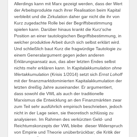
Allerdings kann mit Marx gezeigt werden, dass der Wert
der Arbeitsprodukte nach ihrer Realisation beim Kapital
verbleibt und die Zirkulation daher gar nicht die ihr von
Kurz zugedachte Rolle bei der Begriffsbestimmung
spielen kann. Darüber hinaus krankt die Kurz‘sche
Position an einer tautologischen Begriffsbestimmung, in
welcher produktive Arbeit durch sich selbst erklärt wird.
Und schließlich baut Kurz die fragwürdige Tautologie zu
einem Generalargument gegen jeden anderen
Erklärungsansatz aus, das aber letzten Endes selbst
nichts mehr erklären kann. In
Kapitalakkumulation ohne
Wertakkumulation
(Krisis 1/2014) setzt sich
Ernst Lohoff
mit der finanzmarktdominierten Kapitalakkumulation der
letzten dreißig Jahre auseinander. Er argumentiert,
dass sowohl die VWL als auch der traditionelle
Marxismus die Entwicklung an den Finanzmärkten zwar
zum Teil sehr ausführlich empirisch beschrieben, jedoch
nicht in der Lage seien, sie theoretisch schlüssig zu
analysieren. Im Rahmen des verkürzten Geld- und
Reichtumskonzepts der VWL bleibe dieser Widerspruch
von Empirie und Theorie unüberbrückbar; die Kritik der