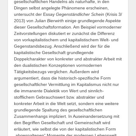
gesellschaftlichen Handelns als naturhafte, in den
Dingen selbst angelegte Phänomene erscheinen,
untersucht der Essay
Gegenständlicher Schein
(Krisis 3/
2013) von
Julian Bierwirth
einige grundlegende Aspekte
dieser Gesellschaftsformation. Am Beispiel vormoderner
Zeitvorstellungen diskutiert er zunächst die Differenz
von vorkapitalistischem und kapitalistischem Welt- und
Gegenstandsbezug. Anschließend wird der für die
kapitalistische Gesellschaft grundlegende
Doppelcharakter von konkreter und abstrakter Arbeit mit
den dualistischen Konzeptionen vormodernen
Tätigkeitsbezugs verglichen. Außerdem wird
argumentiert, dass die historisch-spezifische Form
gesellschaftlicher Vermittlung im Kapitalismus nicht nur
die immanente Dialektik von Wert und sinnlich-
stofflichem Gebrauchswert bzw. abstrakter und
konkreter Arbeit in die Welt setzt, sondern eine weitere
grundlegende Spaltung des gesellschaftlichen
Zusammenhangs impliziert. In Auseinandersetzung mit
den Begriffen Gesellschaft und Gemeinschaft wird
erläutert, wie selbst die von der kapitalistischen Form
„abgespaltenen“ Momente der modernen Lebenswelt