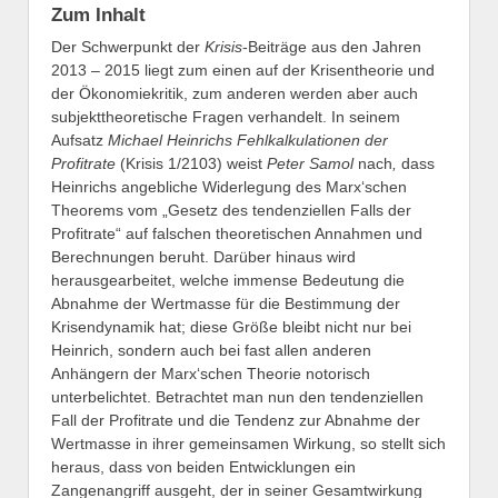
Zum Inhalt
Der Schwerpunkt der
Krisis
-Beiträge aus den Jahren
2013 – 2015 liegt zum einen auf der Krisentheorie und
der Ökonomiekritik, zum anderen werden aber auch
subjekttheoretische Fragen verhandelt. In seinem
Aufsatz
Michael Heinrichs Fehlkalkulationen der
Profitrate
(Krisis 1/2103) weist
Peter Samol
nach
,
dass
Heinrichs angebliche Widerlegung des Marx‘schen
Theorems vom „Gesetz des tendenziellen Falls der
Profitrate“ auf falschen theoretischen Annahmen und
Berechnungen beruht. Darüber hinaus wird
herausgearbeitet, welche immense Bedeutung die
Abnahme der Wertmasse für die Bestimmung der
Krisendynamik hat; diese Größe bleibt nicht nur bei
Heinrich, sondern auch bei fast allen anderen
Anhängern der Marx‘schen Theorie notorisch
unterbelichtet. Betrachtet man nun den tendenziellen
Fall der Profitrate und die Tendenz zur Abnahme der
Wertmasse in ihrer gemeinsamen Wirkung, so stellt sich
heraus, dass von beiden Entwicklungen ein
Zangenangriff ausgeht, der in seiner Gesamtwirkung