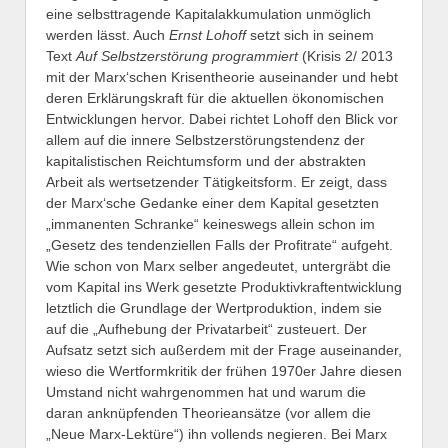
eine selbsttragende Kapitalakkumulation unmöglich
werden lässt. Auch
Ernst Lohoff
setzt sich in seinem
Text
Auf Selbstzerstörung programmiert
(Krisis 2/ 2013
mit der Marx‘schen Krisentheorie auseinander und hebt
deren Erklärungskraft für die aktuellen ökonomischen
Entwicklungen hervor. Dabei richtet Lohoff den Blick vor
allem auf die innere Selbstzerstörungstendenz der
kapitalistischen Reichtumsform und der abstrakten
Arbeit als wertsetzender Tätigkeitsform. Er zeigt, dass
der Marx‘sche Gedanke einer dem Kapital gesetzten
„immanenten Schranke“ keineswegs allein schon im
„Gesetz des tendenziellen Falls der Profitrate“ aufgeht.
Wie schon von Marx selber angedeutet, untergräbt die
vom Kapital ins Werk gesetzte Produktivkraftentwicklung
letztlich die Grundlage der Wertproduktion, indem sie
auf die „Aufhebung der Privatarbeit“ zusteuert. Der
Aufsatz setzt sich außerdem mit der Frage auseinander,
wieso die Wertformkritik der frühen 1970er Jahre diesen
Umstand nicht wahrgenommen hat und warum die
daran anknüpfenden Theorieansätze (vor allem die
„Neue Marx-Lektüre“) ihn vollends negieren. Bei Marx