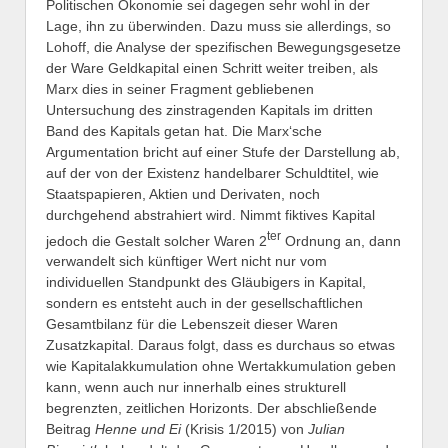
Politischen Ökonomie sei dagegen sehr wohl in der
Lage, ihn zu überwinden. Dazu muss sie allerdings, so
Lohoff, die Analyse der spezifischen Bewegungsgesetze
der Ware Geldkapital einen Schritt weiter treiben, als
Marx dies in seiner Fragment gebliebenen
Untersuchung des zinstragenden Kapitals im dritten
Band des Kapitals getan hat. Die Marx‘sche
Argumentation bricht auf einer Stufe der Darstellung ab,
auf der von der Existenz handelbarer Schuldtitel, wie
Staatspapieren, Aktien und Derivaten, noch
durchgehend abstrahiert wird. Nimmt fiktives Kapital
ter
jedoch die Gestalt solcher Waren 2
Ordnung an, dann
verwandelt sich künftiger Wert nicht nur vom
individuellen Standpunkt des Gläubigers in Kapital,
sondern es entsteht auch in der gesellschaftlichen
Gesamtbilanz für die Lebenszeit dieser Waren
Zusatzkapital. Daraus folgt, dass es durchaus so etwas
wie Kapitalakkumulation ohne Wertakkumulation geben
kann, wenn auch nur innerhalb eines strukturell
begrenzten, zeitlichen Horizonts. Der abschließende
Beitrag
Henne und Ei
(Krisis 1/2015) von
Julian