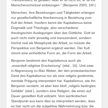
Transzendenz ist gefallen. Aber er ist nicht tot, er ist ins
Menschenschicksal einbezogen.“ (Benjamin 2003, 16f.)
Menschen, ihre Beziehungen und Tätigkeiten erlangen
nur gesellschaftliche Anerkennung in Beziehung zum
Kult der Arbeit. Insofern kennt der Kapitalismus keine
Dogmatik und Theologie, also verschiedene
theologischen Auslegungen über das Göttliche. Gott ist
auch nicht mehr jenseitig und transzendent, sondern
höchst real als Metaphysik der Arbeit, so müsste die
Perspektive von Benjamin ergänzt werden. Der Kult
nimmt eine einheitliche Form an, die Form der Arbeit.
Benjamin bestimmt den Kapitalismus auch als
„essentiell religiöse Erscheinung“ (ebd., 16). Und zwar
in Abgrenzung zu Max Weber, der den protestantischen
Geist des Kapitalismus nur als eine religiös gestimmte,
mentale Prägung interpretiert hat. Kapitalismus, wie ihn
Benjamin versteht, ist aber kein bloß „religiös bedingtes
Gebilde“ (ebd.), sondern eine Religion, die einen auf
Dauer gestellten Kult vollzieht. Vom wertkritischen
Standpunkt aus kann dies so interpretiert werden, dass
es hier nicht um die subjektive Wahrnehmung bzw. die