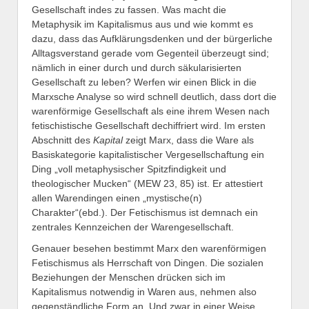
Gesellschaft indes zu fassen. Was macht die
Metaphysik im Kapitalismus aus und wie kommt es
dazu, dass das Aufklärungsdenken und der bürgerliche
Alltagsverstand gerade vom Gegenteil überzeugt sind;
nämlich in einer durch und durch säkularisierten
Gesellschaft zu leben? Werfen wir einen Blick in die
Marxsche Analyse so wird schnell deutlich, dass dort die
warenförmige Gesellschaft als eine ihrem Wesen nach
fetischistische Gesellschaft dechiffriert wird. Im ersten
Abschnitt des
Kapital
zeigt Marx, dass die Ware als
Basiskategorie kapitalistischer Vergesellschaftung ein
Ding „voll metaphysischer Spitzfindigkeit und
theologischer Mucken“ (MEW 23, 85) ist. Er attestiert
allen Warendingen einen „mystische(n)
Charakter“(ebd.). Der Fetischismus ist demnach ein
zentrales Kennzeichen der Warengesellschaft.
Genauer besehen bestimmt Marx den warenförmigen
Fetischismus als Herrschaft von Dingen. Die sozialen
Beziehungen der Menschen drücken sich im
Kapitalismus notwendig in Waren aus, nehmen also
gegenständliche Form an. Und zwar in einer Weise,