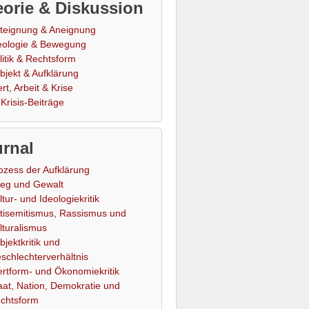
orie & Diskussion
teignung & Aneignung
eologie & Bewegung
litik & Rechtsform
bjekt & Aufklärung
rt, Arbeit & Krise
Krisis-Beiträge
rnal
ozess der Aufklärung
ieg und Gewalt
ltur- und Ideologiekritik
tisemitismus, Rassismus und
lturalismus
bjektkritik und
schlechterverhältnis
rtform- und Ökonomiekritik
aat, Nation, Demokratie und
chtsform