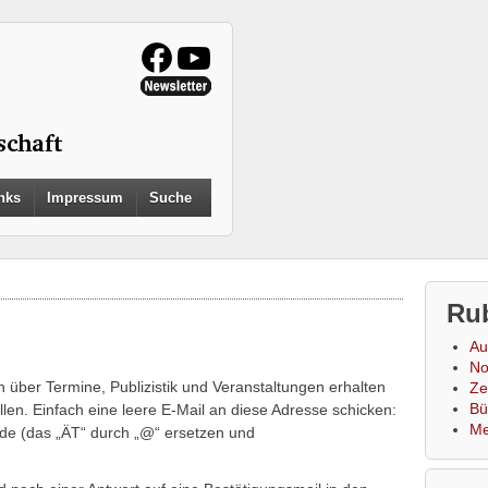
Search
nks
Impressum
Suche
for:
Search Button
Ru
Au
No
n über Termine, Publizistik und Veranstaltungen erhalten
Zei
Bü
ellen. Einfach eine leere E-Mail an diese Adresse schicken:
Me
.de (das „ÄT“ durch „@“ ersetzen und