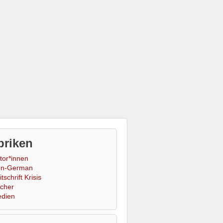
briken
tor*innen
n-German
tschrift Krisis
cher
dien