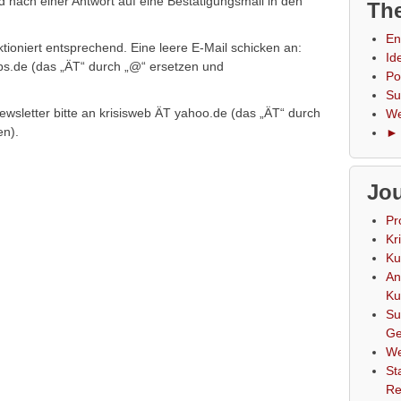
 nach einer Antwort auf eine Bestätigungsmail in den
The
En
tioniert entsprechend. Eine leere E-Mail schicken an:
Id
ps.de (das „ÄT“ durch „@“ ersetzen und
Po
Su
ewsletter bitte an krisisweb ÄT yahoo.de (das „ÄT“ durch
We
n).
► 
Jou
Pr
Kr
Ku
An
Ku
Su
Ge
We
St
Re