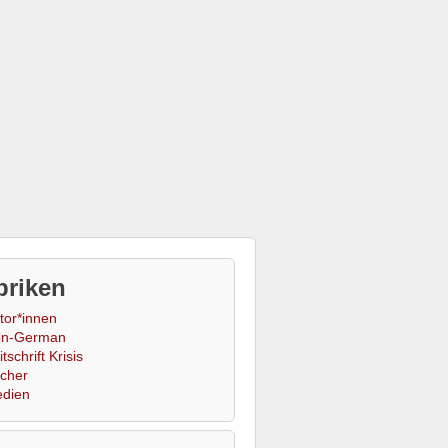
briken
tor*innen
n-German
tschrift Krisis
cher
dien