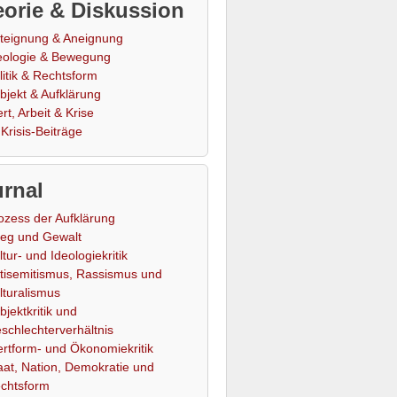
orie & Diskussion
teignung & Aneignung
eologie & Bewegung
litik & Rechtsform
bjekt & Aufklärung
rt, Arbeit & Krise
Krisis-Beiträge
rnal
ozess der Aufklärung
ieg und Gewalt
ltur- und Ideologiekritik
tisemitismus, Rassismus und
lturalismus
bjektkritik und
schlechterverhältnis
rtform- und Ökonomiekritik
aat, Nation, Demokratie und
chtsform