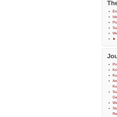
The
En
Id
Po
Su
We
► 
Jou
Pr
Kr
Ku
An
Ku
Su
Ge
We
St
Re