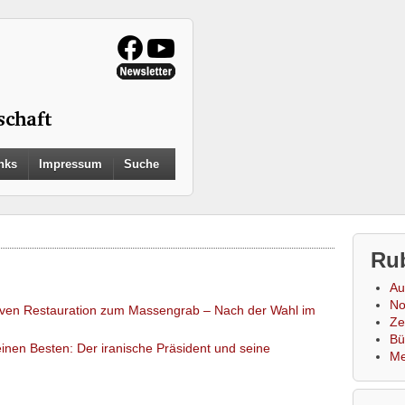
Search
nks
Impressum
Suche
for:
Search Button
Ru
Au
No
iven Restauration zum Massengrab – Nach der Wahl im
Zei
Bü
inen Besten: Der iranische Präsident und seine
Me