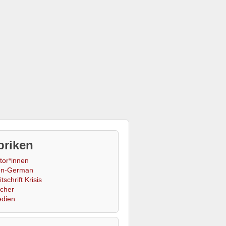
briken
tor*innen
n-German
tschrift Krisis
cher
dien