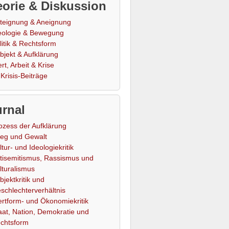
orie & Diskussion
teignung & Aneignung
eologie & Bewegung
litik & Rechtsform
bjekt & Aufklärung
rt, Arbeit & Krise
Krisis-Beiträge
rnal
ozess der Aufklärung
ieg und Gewalt
ltur- und Ideologiekritik
tisemitismus, Rassismus und
lturalismus
bjektkritik und
schlechterverhältnis
rtform- und Ökonomiekritik
aat, Nation, Demokratie und
chtsform