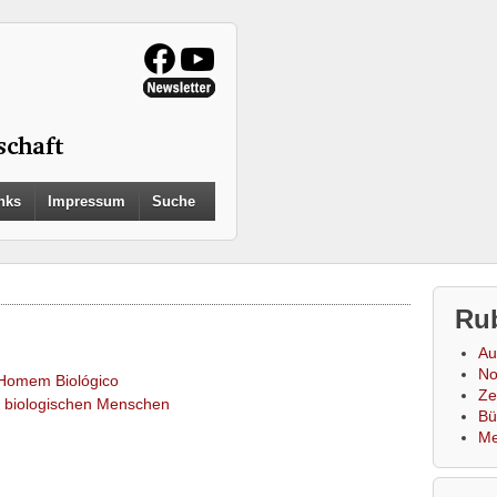
Search
nks
Impressum
Suche
for:
Search Button
Ru
Au
No
Homem Biológico
Zei
 biologischen Menschen
Bü
Me