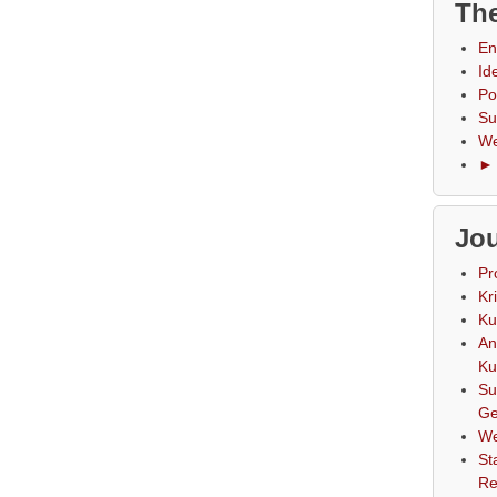
The
En
Id
Po
Su
We
► 
Jou
Pr
Kr
Ku
An
Ku
Su
Ge
We
St
Re