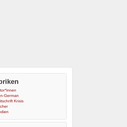
briken
tor*innen
n-German
tschrift Krisis
cher
dien