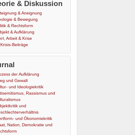
orie & Diskussion
teignung & Aneignung
eologie & Bewegung
litik & Rechtsform
bjekt & Aufklärung
rt, Arbeit & Krise
Krisis-Beiträge
rnal
ozess der Aufklärung
ieg und Gewalt
ltur- und Ideologiekritik
tisemitismus, Rassismus und
lturalismus
bjektkritik und
schlechterverhältnis
rtform- und Ökonomiekritik
aat, Nation, Demokratie und
chtsform