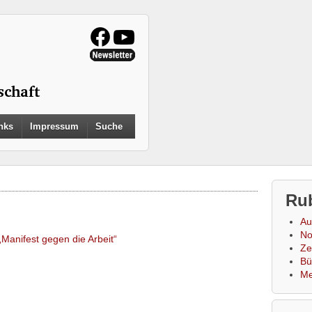
Search
nks
Impressum
Suche
for:
Search Button
Ru
Au
No
anifest gegen die Arbeit“
Zei
Bü
Me