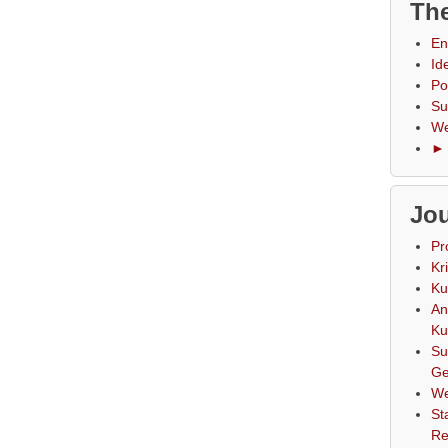
The
En
Id
Po
Su
We
► 
Jou
Pr
Kr
Ku
An
Ku
Su
Ge
We
St
Re