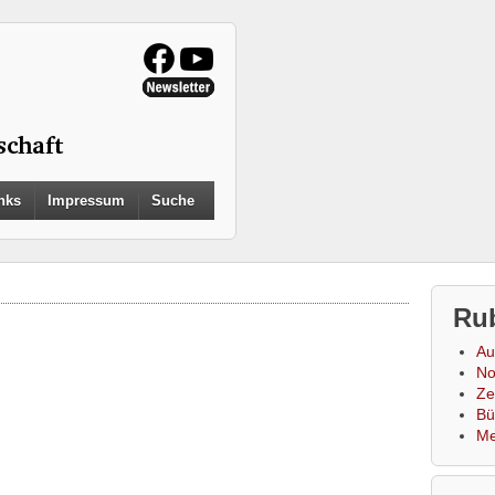
Search
nks
Impressum
Suche
for:
Search Button
Ru
Au
No
Zei
Bü
Me