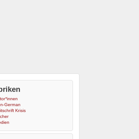
briken
tor*innen
n-German
tschrift Krisis
cher
dien