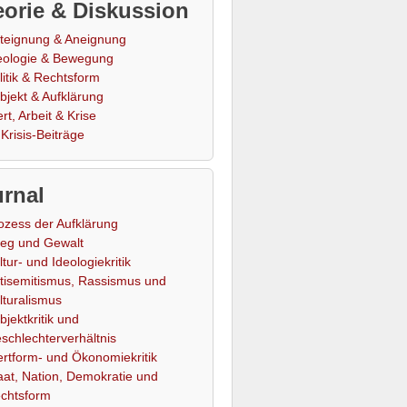
orie & Diskussion
teignung & Aneignung
eologie & Bewegung
litik & Rechtsform
bjekt & Aufklärung
rt, Arbeit & Krise
Krisis-Beiträge
rnal
ozess der Aufklärung
ieg und Gewalt
ltur- und Ideologiekritik
tisemitismus, Rassismus und
lturalismus
bjektkritik und
schlechterverhältnis
rtform- und Ökonomiekritik
aat, Nation, Demokratie und
chtsform