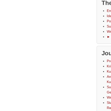
The
En
Id
Po
Su
We
► 
Jou
Pr
Kr
Ku
An
Ku
Su
Ge
We
St
Re