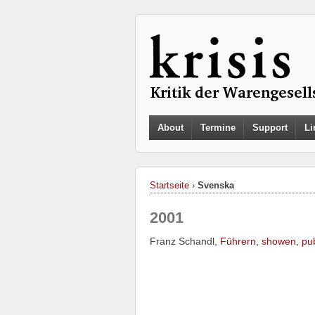
About
Termine
Support
Li
Startseite
›
Svenska
2001
Franz Schandl,
Führern, showen, pu