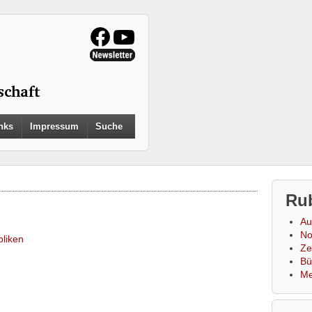
Search
nks
Impressum
Suche
for:
Search Button
Ru
Au
No
bliken
Zei
Bü
Me