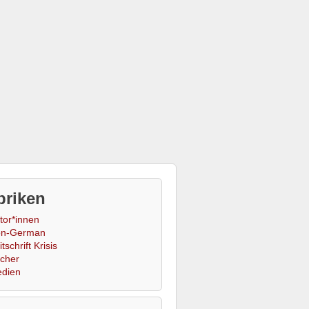
briken
tor*innen
n-German
tschrift Krisis
cher
dien