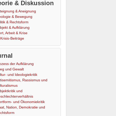
orie & Diskussion
teignung & Aneignung
eologie & Bewegung
litik & Rechtsform
bjekt & Aufklärung
rt, Arbeit & Krise
Krisis-Beiträge
rnal
ozess der Aufklärung
ieg und Gewalt
ltur- und Ideologiekritik
tisemitismus, Rassismus und
lturalismus
bjektkritik und
schlechterverhältnis
rtform- und Ökonomiekritik
aat, Nation, Demokratie und
chtsform