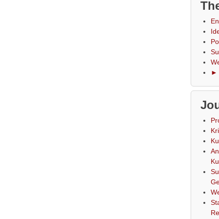
The
En
Id
Po
Su
We
► 
Jou
Pr
Kr
Ku
An
Ku
Su
Ge
We
St
Re