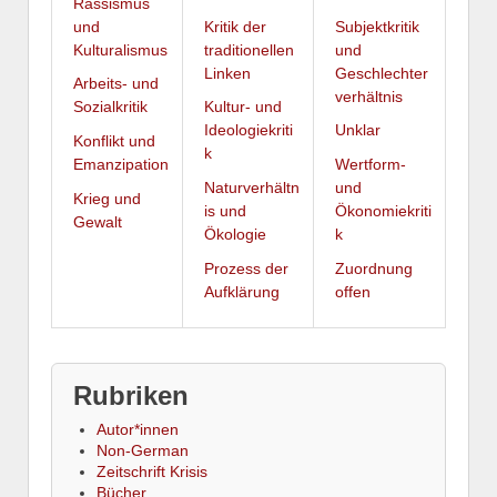
Rassismus
und
Kritik der
Subjektkritik
Kulturalismus
traditionellen
und
Linken
Geschlechter
Arbeits- und
verhältnis
Sozialkritik
Kultur- und
Ideologiekriti
Unklar
Konflikt und
k
Emanzipation
Wertform-
Naturverhältn
und
Krieg und
is und
Ökonomiekriti
Gewalt
Ökologie
k
Prozess der
Zuordnung
Aufklärung
offen
Rubriken
Autor*innen
Non-German
Zeitschrift Krisis
Bücher