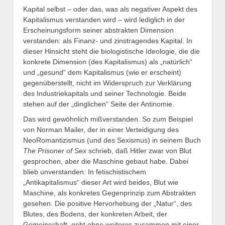
Kapital selbst – oder das, was als negativer Aspekt des
Kapitalismus verstanden wird – wird lediglich in der
Erscheinungsform seiner abstrakten Dimension
verstanden: als Finanz- und zinstragendes Kapital. In
dieser Hinsicht steht die biologistische Ideologie, die die
konkrete Dimension (des Kapitalismus) als „natürlich“
und „gesund“ dem Kapitalismus (wie er erscheint)
gegenüberstellt, nicht im Widerspruch zur Verklärung
des Industriekapitals und seiner Technologie. Beide
stehen auf der „dinglichen“ Seite der Antinomie.
Das wird gewöhnlich mißverstanden. So zum Beispiel
von Norman Mailer, der in einer Verteidigung des
NeoRomantizismus (und des Sexismus) in seinem Buch
The Prisoner of Sex
schrieb, daß Hitler zwar von Blut
gesprochen, aber die Maschine gebaut habe. Dabei
blieb unverstanden: In fetischistischem
„Antikapitalismus“ dieser Art wird beides, Blut wie
Maschine, als konkretes Gegenprinzip zum Abstrakten
gesehen. Die positive Hervorhebung der „Natur“, des
Blutes, des Bodens, der konkreten Arbeit, der
Gemeinschaft, geht ohne weiteres zusammen mit einer