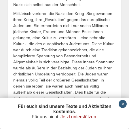
Nazis sich selbst aus der Menschheit.
Militärisch verloren die Nazis den Krieg. Sie gewannen
ihren Krieg, ihre „Revolution“ gegen das europäische
Judentum. Sie ermordeten nicht nur sechs Millionen
jüdische Kinder, Frauen und Männer. Es ist ihnen
gelungen, eine Kultur zu zerstören – eine sehr alte
Kultur -, die des europäischen Judentums. Diese Kultur
war durch eine Tradition gekennzeichnet, die eine
komplizierte Spannung von Besonderheit und
Allgemeinheit in sich vereinigte. Diese innere Spannung
wurde als äußere in der Beziehung der Juden zu ihrer
christlichen Umgebung verdoppelt. Die Juden waren
niemals völlig Teil der größeren Gesellschaften, in
denen sie lebten; sie waren auch niemals völlig
außerhalb dieser Gesellschaften. Dies hatte für die
Juden häufig verheerende Auswirkungen, manchmal
jedoch auch sehr fruchtbare. Dieses Spannungsfeld
Für euch sind unsere Texte und Aktivitäten
sedimentierte sich im Zuge der Emanzipation in den
kostenlos.
meisten jüdischen Individuen. Die schließlich Lösung
Für uns nicht.
Jetzt unterstützen.
dieser Spannung zwischen Besonderem und
Allgemeinem ist in der jüdischen Tradition eine Funktion