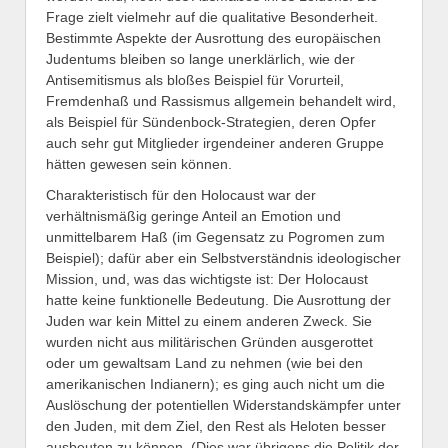
Frage zielt vielmehr auf die qualitative Besonderheit.
Bestimmte Aspekte der Ausrottung des europäischen
Judentums bleiben so lange unerklärlich, wie der
Antisemitismus als bloßes Beispiel für Vorurteil,
Fremdenhaß und Rassismus allgemein behandelt wird,
als Beispiel für Sündenbock-Strategien, deren Opfer
auch sehr gut Mitglieder irgendeiner anderen Gruppe
hätten gewesen sein können.
Charakteristisch für den Holocaust war der
verhältnismäßig geringe Anteil an Emotion und
unmittelbarem Haß (im Gegensatz zu Pogromen zum
Beispiel); dafür aber ein Selbstverständnis ideologischer
Mission, und, was das wichtigste ist: Der Holocaust
hatte keine funktionelle Bedeutung. Die Ausrottung der
Juden war kein Mittel zu einem anderen Zweck. Sie
wurden nicht aus militärischen Gründen ausgerottet
oder um gewaltsam Land zu nehmen (wie bei den
amerikanischen Indianern); es ging auch nicht um die
Auslöschung der potentiellen Widerstandskämpfer unter
den Juden, mit dem Ziel, den Rest als Heloten besser
ausbeuten zu können. (Dies war übrigens die Politik der