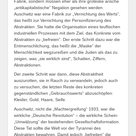
Fabrik, sondern müssen eher als ihre groteske arische
„antikapitalistische“ Negation gesehen werden.
Auschwitz war eine Fabrik zur „Vernichtung des Werts“,
das heißt zur Vernichtung der Personifizierung des
Abstrakten. Sie hatte die Organisation eines teuflischen
industriellen Prozesses mit dem Ziel, das Konkrete vom
Abstrakten zu „befreien“. Der erste Schritt dazu war die
Entmenschlichung, das heißt die „Maske“ der
Menschlichkeit wegzureißen und die Juden als das zu
zeigen, was „sie wirklich sind“, Schatten, Ziffern,
Abstraktionen.
Der zweite Schritt war dann, diese Abstraktheit
auszurotten, sie in Rauch zu verwandeln, jedoch auch
zu versuchen, die letzten Reste des konkreten
gegenständlichen „Gebrauchswerts“ abzuschöpfen:
Kleider, Gold, Haare, Seife.
Auschwitz, nicht die „Machtergreifung“ 1933, war die
wirkliche „Deutsche Revolution“ – die wirkliche Schein-
„Umwälzung“ der bestehenden Gesellschaftsformation.
Diese Tat sollte die Welt vor der Tyrannei des
Abstrakten bewahren. Damit jedoch „befreiten“ die