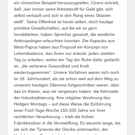
ein römisches Beispiel herauszugreifen, Cicero schrieb,
daß „wer immer seine Arbeitskraft für Geld gibt, sich
selbst verkauft und sich in den Rang eines Sklaven
stellt“. Seine Offenheit ist heute selten, doch heutige
primitive Gesellschaften, auf die wir so gern
herabblicken, haben Sprecher gesandt, die westliche
Anthropologen erleuchten konnten. Die Kapauku aus
West-Papua haben laut Posposil ein Konzept von
Lebensbalance, das ihnen nur erlaubt, jeden zweiten
Tag zu arbeiten, wobei der Tag der Ruhe dafür gedacht
ist, „die verlorene Gesundheit und Kraft
wiederzugewinnen“. Unsere Vorfahren waren sich noch
im 18. Jahrhundert, als sie schon weit auf dem Weg zu
unserem heutigen Dilemma fortgeschritten waren, über
das im Klaren, was wir vergessen haben: die Kehrseite
der Industrialisierung. Ihre religiöse Verehrung des
Heiligen Montags – auf diese Weise die Einführung
einer Fünf-Tage-Woche 150-200 Jahre vor ihrer
rechtlichen Verankerung – trieb die frühen
Fabrikbesitzer in die Verzweiflung. Es dauerte lange, bis
sie sich der Tyrannei der Glocke unterwarfen, der