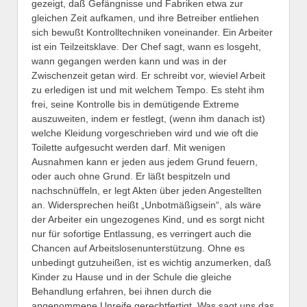
gezeigt, daß Gefängnisse und Fabriken etwa zur
gleichen Zeit aufkamen, und ihre Betreiber entliehen
sich bewußt Kontrolltechniken voneinander. Ein Arbeiter
ist ein Teilzeitsklave. Der Chef sagt, wann es losgeht,
wann gegangen werden kann und was in der
Zwischenzeit getan wird. Er schreibt vor, wieviel Arbeit
zu erledigen ist und mit welchem Tempo. Es steht ihm
frei, seine Kontrolle bis in demütigende Extreme
auszuweiten, indem er festlegt, (wenn ihm danach ist)
welche Kleidung vorgeschrieben wird und wie oft die
Toilette aufgesucht werden darf. Mit wenigen
Ausnahmen kann er jeden aus jedem Grund feuern,
oder auch ohne Grund. Er läßt bespitzeln und
nachschnüffeln, er legt Akten über jeden Angestellten
an. Widersprechen heißt „Unbotmäßigsein“, als wäre
der Arbeiter ein ungezogenes Kind, und es sorgt nicht
nur für sofortige Entlassung, es verringert auch die
Chancen auf Arbeitslosenunterstützung. Ohne es
unbedingt gutzuheißen, ist es wichtig anzumerken, daß
Kinder zu Hause und in der Schule die gleiche
Behandlung erfahren, bei ihnen durch die
angenommene Unreife gerechtfertigt. Was sagt uns das