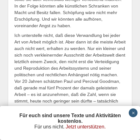
In der Folge könnten alle künstlichen Schranken von
Macht und Besitz fallen. Schöpfung wäre nicht mehr
Erschöpfung. Und wir könnten alle aufhören,
voreinander Angst zu haben.
Ich unterstelle nicht, daß diese Verwandlung bei jeder
Art von Arbeit möglich ist. Aber dann ist die meiste Arbeit
auch nicht wert, erhalten zu werden. Nur ein kleiner und
sich noch verkleinernder Ausschnitt der Arbeitswelt dient
letztlich einem Zweck, den nicht erst die Verteidigung
und Reproduktion des Arbeitssystems und seiner
politischen und rechtlichen Anhängsel nötig machen.
Vor 20 Jahren schätzten Paul und Percival Goodman,
daß gerade mal fünf Prozent der damals geleisteten
Arbeit – es ist anzunehmen, daß die Zahl, wenn sie
stimmt, heute noch geringer sein dürfte – tatsächlich
der Befriedigung der Bedürfnisse nach Nahrung,
Kleidung und Behausung diente. Sie stellten natürlich
Für euch sind unsere Texte und Aktivitäten
nur eine gelehrte Spekulation an, aber der Punkt ist
kostenlos.
Für uns nicht.
Jetzt unterstützen.
doch: die meiste Arbeit dient direkt oder indirekt der
wirtschaftlichen oder sozialen Kontrolle. Es wäre also