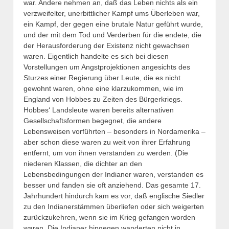
war. Andere nehmen an, daß das Leben nichts als ein
verzweifelter, unerbittlicher Kampf ums Überleben war,
ein Kampf, der gegen eine brutale Natur geführt wurde,
und der mit dem Tod und Verderben für die endete, die
der Herausforderung der Existenz nicht gewachsen
waren. Eigentlich handelte es sich bei diesen
Vorstellungen um Angstprojektionen angesichts des
Sturzes einer Regierung über Leute, die es nicht
gewohnt waren, ohne eine klarzukommen, wie im
England von Hobbes zu Zeiten des Bürgerkriegs.
Hobbes‘ Landsleute waren bereits alternativen
Gesellschaftsformen begegnet, die andere
Lebensweisen vorführten – besonders in Nordamerika –
aber schon diese waren zu weit von ihrer Erfahrung
entfernt, um von ihnen verstanden zu werden. (Die
niederen Klassen, die dichter an den
Lebensbedingungen der Indianer waren, verstanden es
besser und fanden sie oft anziehend. Das gesamte 17.
Jahrhundert hindurch kam es vor, daß englische Siedler
zu den Indianerstämmen überliefen oder sich weigerten
zurückzukehren, wenn sie im Krieg gefangen worden
waren. Die Indianer hingegen wanderten nicht in