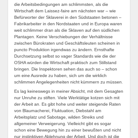
die Arbeitsbedingungen am schlimmsten, als die
Wirtschaft dem Laissez-faire am nächsten war – wie
Befürworter der Sklaverei in den Südstaaten betonen –
Fabrikarbeiter in den Nordstaaten und in Europa waren
weit schlimmer dran als die Sklaven auf den südlichen
Plantagen. Keine Verschiebungen der Verhältnisse
zwischen Bürokraten und Geschäftsleuten scheinen in
puncto Produktion irgendwas zu ändern. Ernsthafte
Durchsetzung selbst so vager Standards wie die der
OSHA würden die Wirtschaft praktisch zum Stillstand
bringen. Die Inspektoren sehen das auch so – schon
um eine Ausrede zu haben, sich um die wirklich
schlimmen Angelegenheiten nicht kümmern zu müssen.
Es lag keineswegs in meiner Absicht, mit dem Gesagten
nur Unruhe zu stiften. Viele Werktätige kotzen sich mit
der Arbeit an. Es gibt hohe und weiter steigende Raten
von Blaumacherei, Fluktuation, Diebstahl am
Arbeitsplatz und Sabotage, wilden Streiks und
allgemeiner Verweigerung. Vielleicht gibt es sogar
schon eine Bewegung hin zu einer bewußten und nicht
nur instinktiven Ablehnung der Arbeit. Und doch ist die