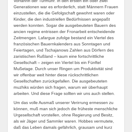
Vorfahrin der Turmuhr. In den ersten ein oder zwei
Generationen war es erforderlich, statt Männern Frauen
einzustellen, die die Gefolgschaft gewohnt waren oder
Kinder, die den industriellen Bedürfnissen angepaßt
werden konnten. Sogar die ausgebeuteten Bauern des
ancien regime entrissen der Fronarbeit entscheidende
Zeitmengen. Lafargue zufolge bestand ein Viertel des
französischen Bauernkalenders aus Sonntagen und
Feiertagen, und Tschajanows Zahlen aus Dörfern des
zaristischen Rußland – kaum eine fortschrittliche
Gesellschaft – zeigen ein Viertel bis ein Fünftel
Mußetage. Durch unser Ringen um Produktivität sind
wir offenbar weit hinter diese rückschrittlichen
Gesellschaften zurückgefallen. Die ausgebeuteten
muzhiks würden sich fragen, warum wir überhaupt
arbeiten. Und diese Frage sollten wir uns auch stellen.
Um das volle Ausmaß unserer Verirrung ermessen zu
können, muß man sich jedoch die früheste menschliche
Urgesellschaft vorstellen, ohne Regierung und Besitz,
als wir Jäger und Sammler waren. Hobbes vermutete,
daß das Leben damals gefährlich, grausam und kurz