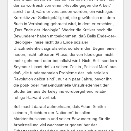
der so wortreich von einer „Revolte gegen die Arbeit“
spricht und, wäre er verstanden worden, ein wichtiges
Korrektiv zur Selbstgefälligkeit, die gewöhnlich mit dem
Buch in Verbindung gebracht wird, in dem er erschien,
„Das Ende der Ideologie“. Weder die Kritiker noch die
Bewunderer haben mitbekommen, daß Bells Ende-der-
Ideologie-These nicht daß Ende sozialer
Unzufriedenheit signalisierte, sondern den Beginn einer
neuen, nicht faßbaren Phase, die von Ideologien nicht
mehr gehemmt oder beeinflußt wird. Nicht Bell, sondern
Seymour Lipset rief zu selben Zeit in „Political Man“ aus,
daß „die fundamentalen Probleme der Industriellen
Revolution gelöst sind“, nur ein paar Jahre, bevor ihn
die post- oder meta-industrielle Unzufriedenheit der
Studenten aus Berkeley ins vorübergehend relativ
ruhige Harvard vertrieb.
Bell macht darauf aufmerksam, daß Adam Smith in
seinem „Reichtum der Nationen“ bei allem
Marktenthusiasmus und seiner Bewunderung für die
Arbeitsteilung viel wachsamer gegenüber der
Schattenseite der Arbeit war (und das auch zugab) als