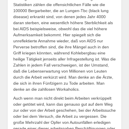
Statistiken zählen die offensichtlichen Fälle wie die
100000 Bergarbeiter, die an Lungen-Tbc (black lung
disease) erkrankt sind, von denen jedes Jahr 4000
daran sterben, eine wesentlich höhere Sterblichkeit als
bei AIDS beispielsweise, obwohl das die viel höhere
Aufmerksamkeit bekommt. Hier spiegelt sich die
unreflektierte Annahme wieder, daß von AIDS nur
Perverse betroffen sind, die ihre Mängel auch in den
Griff kriegen könnten, während Kohlebergbau eine
heilige Tätigkeit jenseits aller Infragestellung ist. Was die
Zahlen in jedem Fall verschweigen, ist der Umstand,
daß die Lebenserwartung von Millionen von Leuten
durch die Arbeit verkürzt wird. Man denke an die Ärzte,
die sich in ihren Fünfzigern zu Tode arbeiten. Man
denke an die zahllosen Workaholics.
Auch wenn man nicht direkt beim Arbeiten verkrüppelt
oder getötet wird, kann das genauso gut auf dem Weg
zur oder von der Arbeit geschehen, bei der Arbeitssuche
oder bei dem Versuch, die Arbeit zu vergessen. Die
große Mehrzahl der Opfer von Autounfällen erledigen
gerade einer dieser arbeitsnahen Beschäftigungen oder