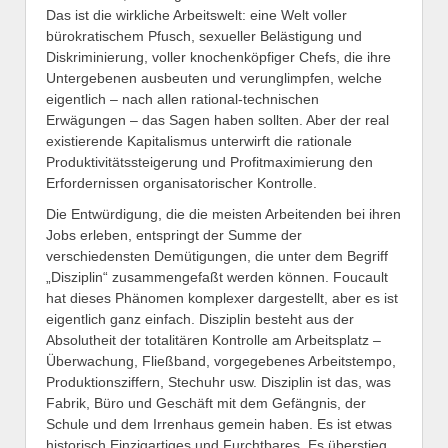
Das ist die wirkliche Arbeitswelt: eine Welt voller
bürokratischem Pfusch, sexueller Belästigung und
Diskriminierung, voller knochenköpfiger Chefs, die ihre
Untergebenen ausbeuten und verunglimpfen, welche
eigentlich – nach allen rational-technischen
Erwägungen – das Sagen haben sollten. Aber der real
existierende Kapitalismus unterwirft die rationale
Produktivitätssteigerung und Profitmaximierung den
Erfordernissen organisatorischer Kontrolle.
Die Entwürdigung, die die meisten Arbeitenden bei ihren
Jobs erleben, entspringt der Summe der
verschiedensten Demütigungen, die unter dem Begriff
„Disziplin“ zusammengefaßt werden können. Foucault
hat dieses Phänomen komplexer dargestellt, aber es ist
eigentlich ganz einfach. Disziplin besteht aus der
Absolutheit der totalitären Kontrolle am Arbeitsplatz –
Überwachung, Fließband, vorgegebenes Arbeitstempo,
Produktionsziffern, Stechuhr usw. Disziplin ist das, was
Fabrik, Büro und Geschäft mit dem Gefängnis, der
Schule und dem Irrenhaus gemein haben. Es ist etwas
historisch Einzigartiges und Furchtbares. Es überstieg