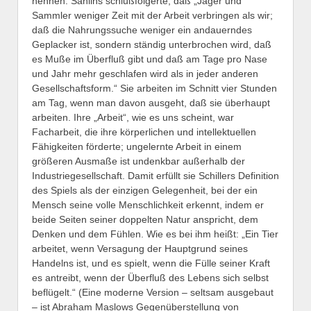
nennen. Sahlins schlußfolgerte, daß „Jäger und
Sammler weniger Zeit mit der Arbeit verbringen als wir;
daß die Nahrungssuche weniger ein andauerndes
Geplacker ist, sondern ständig unterbrochen wird, daß
es Muße im Überfluß gibt und daß am Tage pro Nase
und Jahr mehr geschlafen wird als in jeder anderen
Gesellschaftsform.“ Sie arbeiten im Schnitt vier Stunden
am Tag, wenn man davon ausgeht, daß sie überhaupt
arbeiten. Ihre „Arbeit“, wie es uns scheint, war
Facharbeit, die ihre körperlichen und intellektuellen
Fähigkeiten förderte; ungelernte Arbeit in einem
größeren Ausmaße ist undenkbar außerhalb der
Industriegesellschaft. Damit erfüllt sie Schillers Definition
des Spiels als der einzigen Gelegenheit, bei der ein
Mensch seine volle Menschlichkeit erkennt, indem er
beide Seiten seiner doppelten Natur anspricht, dem
Denken und dem Fühlen. Wie es bei ihm heißt: „Ein Tier
arbeitet, wenn Versagung der Hauptgrund seines
Handelns ist, und es spielt, wenn die Fülle seiner Kraft
es antreibt, wenn der Überfluß des Lebens sich selbst
beflügelt.“ (Eine moderne Version – seltsam ausgebaut
– ist Abraham Maslows Gegenüberstellung von