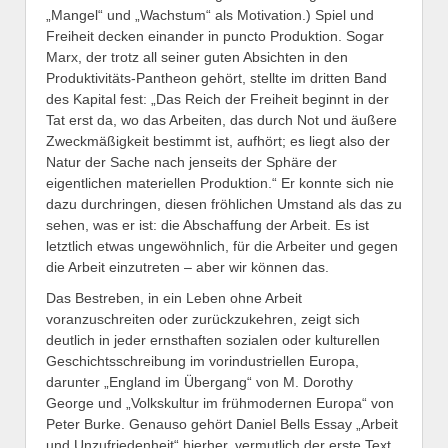
„Mangel“ und „Wachstum“ als Motivation.) Spiel und
Freiheit decken einander in puncto Produktion. Sogar
Marx, der trotz all seiner guten Absichten in den
Produktivitäts-Pantheon gehört, stellte im dritten Band
des Kapital fest: „Das Reich der Freiheit beginnt in der
Tat erst da, wo das Arbeiten, das durch Not und äußere
Zweckmäßigkeit bestimmt ist, aufhört; es liegt also der
Natur der Sache nach jenseits der Sphäre der
eigentlichen materiellen Produktion.“ Er konnte sich nie
dazu durchringen, diesen fröhlichen Umstand als das zu
sehen, was er ist: die Abschaffung der Arbeit. Es ist
letztlich etwas ungewöhnlich, für die Arbeiter und gegen
die Arbeit einzutreten – aber wir können das.
Das Bestreben, in ein Leben ohne Arbeit
voranzuschreiten oder zurückzukehren, zeigt sich
deutlich in jeder ernsthaften sozialen oder kulturellen
Geschichtsschreibung im vorindustriellen Europa,
darunter „England im Übergang“ von M. Dorothy
George und „Volkskultur im frühmodernen Europa“ von
Peter Burke. Genauso gehört Daniel Bells Essay „Arbeit
und Unzufriedenheit“ hierher, vermutlich der erste Text,