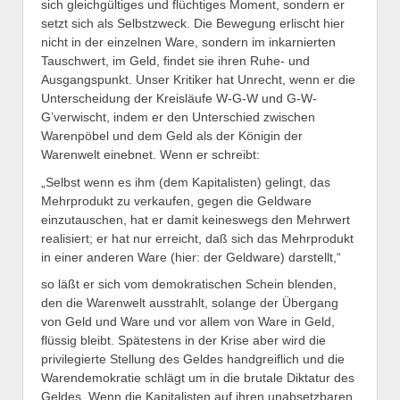
sich gleichgültiges und flüchtiges Moment, sondern er
setzt sich als Selbstzweck. Die Bewegung erlischt hier
nicht in der einzelnen Ware, sondern im inkarnierten
Tauschwert, im Geld, findet sie ihren Ruhe- und
Ausgangspunkt. Unser Kritiker hat Unrecht, wenn er die
Unterscheidung der Kreisläufe W-G-W und G-W-
G’verwischt, indem er den Unterschied zwischen
Warenpöbel und dem Geld als der Königin der
Warenwelt einebnet. Wenn er schreibt:
„Selbst wenn es ihm (dem Kapitalisten) gelingt, das
Mehrprodukt zu verkaufen, gegen die Geldware
einzutauschen, hat er damit keineswegs den Mehrwert
realisiert; er hat nur erreicht, daß sich das Mehrprodukt
in einer anderen Ware (hier: der Geldware) darstellt,“
so läßt er sich vom demokratischen Schein blenden,
den die Warenwelt ausstrahlt, solange der Übergang
von Geld und Ware und vor allem von Ware in Geld,
flüssig bleibt. Spätestens in der Krise aber wird die
privilegierte Stellung des Geldes handgreiflich und die
Warendemokratie schlägt um in die brutale Diktatur des
Geldes. Wenn die Kapitalisten auf ihren unabsetzbaren