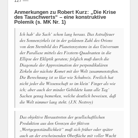
127 —-
Anmerkungen zu Robert Kurz: „Die Krise
des Tauschwerts“ – eine konstruktive
Polemik (s. MK Nr. 1)
Ich hab‘ die Sach‘ schon lang heraus. Das Astralfeuer
des Sonnenzirkels ist in der goldenen Zahl des Orions
von dem Sternbild des Planetensystems in das Universum
der Parallaxe mittels des Fixstern-Quadranten in die
Ellipse der Ekliptik geraten; folglich muß durch die
Diagonale der Approximation der perpendikulären
Zirkeln der nächste Komet mit der Welt zusammenstoßen.
Die Berechnung ist so klar wie Schuhwix. Freilich hat
nicht jeder die Wissenschaft so im klein‘ Finger als wie
ich; aber auch der minder Gebildete kann alle Tag‘
Sachen genug bemerken, welche deutlich beweisen, daß
die Welt nimmer lang steht.
(J.N. Nestroy)
Das objektive Heraustreten der gesellschaftlichen
Produktion aus den Grenzen der fiktiven
„Wertgegenständlichkeit“ muß sich früher oder später
auch an der erscheinenden Oberfläche mit voller Wucht