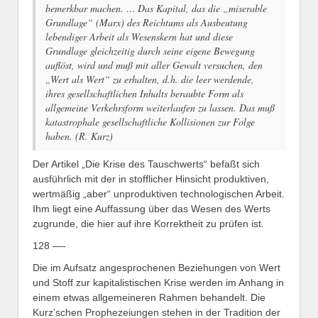
bemerkbar machen. … Das Kapital, das die „miserable
Grundlage“ (Marx) des Reichtums als Ausbeutung
lebendiger Arbeit als Wesenskern hat und diese
Grundlage gleichzeitig durch seine eigene Bewegung
auflöst, wird und muß mit aller Gewalt versuchen, den
„Wert als Wert“ zu erhalten, d.h. die leer werdende,
ihres gesellschaftlichen Inhalts beraubte Form als
allgemeine Verkehrsform weiterlaufen zu lassen. Das muß
katastrophale gesellschaftliche Kollisionen zur Folge
haben.
(R. Kurz)
Der Artikel „Die Krise des Tauschwerts“ befaßt sich
ausführlich mit der in stofflicher Hinsicht produktiven,
wertmäßig „aber“ unproduktiven technologischen Arbeit.
Ihm liegt eine Auffassung über das Wesen des Werts
zugrunde, die hier auf ihre Korrektheit zu prüfen ist.
128 —-
Die im Aufsatz angesprochenen Beziehungen von Wert
und Stoff zur kapitalistischen Krise werden im Anhang in
einem etwas allgemeineren Rahmen behandelt. Die
Kurz’schen Prophezeiungen stehen in der Tradition der