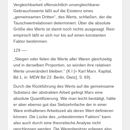
Vergleichbarkeit offensichtlich unvergleichbarer
Gebrauchswerte läßt auf die Existenz eines
„gemeinsamen Dritten“, des Werts, schließen, der die
Tauschwertrelationen determiniert. Über die absolute
Größe des Werts ist damit noch nichts ausgesagt. Rein
empirisch läßt er sich nur bis auf einen konstanten
Faktor bestimmen:
129 —-
„Stiegen oder fielen die Werte aller Waren gleichzeitig
und in derselben Proportion, so würden ihre relativen
Werte unverändert bleiben.“ (K I [= Karl Marx. Kapital,
Bd 1, in: MEW Bd 23. Berlin, Dietz], S. 69).
Durch die Rückführung des Werts auf die gemeinsame
Substanz der abstrakten Arbeit gelingt Marx eine
absolute Quantifizierung. Wie man leicht bestätigt, hätte
er aber ebenso gut das Siebzehnfache der in einer
Ware enthaltenen Arbeitszeit als deren Wert definieren
können. Die Lücke des „unbestimmten Faktors“ kann
also auch durch eine theoretische Analyse nicht
geschlossen werden. Die Warenbesitzer erliegen also