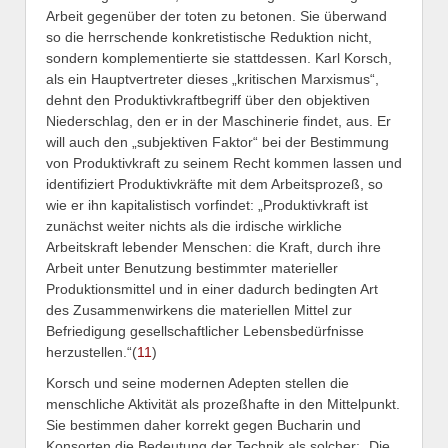
Arbeit gegenüber der toten zu betonen. Sie überwand
so die herrschende konkretistische Reduktion nicht,
sondern komplementierte sie stattdessen. Karl Korsch,
als ein Hauptvertreter dieses „kritischen Marxismus“,
dehnt den Produktivkraftbegriff über den objektiven
Niederschlag, den er in der Maschinerie findet, aus. Er
will auch den „subjektiven Faktor“ bei der Bestimmung
von Produktivkraft zu seinem Recht kommen lassen und
identifiziert Produktivkräfte mit dem Arbeitsprozeß, so
wie er ihn kapitalistisch vorfindet: „Produktivkraft ist
zunächst weiter nichts als die irdische wirkliche
Arbeitskraft lebender Menschen: die Kraft, durch ihre
Arbeit unter Benutzung bestimmter materieller
Produktionsmittel und in einer dadurch bedingten Art
des Zusammenwirkens die materiellen Mittel zur
Befriedigung gesellschaftlicher Lebensbedürfnisse
herzustellen.“(
11
)
Korsch und seine modernen Adepten stellen die
menschliche Aktivität als prozeßhafte in den Mittelpunkt.
Sie bestimmen daher korrekt gegen Bucharin und
Konsorten die Bedeutung der Technik als solcher: „Die