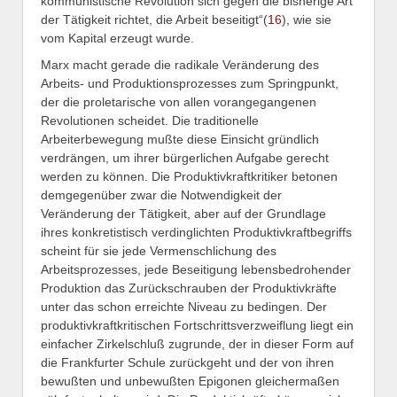
kommunistische Revolution sich gegen die bisherige Art
der Tätigkeit richtet, die Arbeit beseitigt“(
16
),
wie sie
vom Kapital erzeugt wurde.
Marx macht gerade die radikale Veränderung des
Arbeits- und Produktionsprozesses zum Springpunkt,
der die proletarische von allen vorangegangenen
Revolutionen scheidet. Die traditionelle
Arbeiterbewegung mußte diese Einsicht gründlich
verdrängen, um ihrer bürgerlichen Aufgabe gerecht
werden zu können. Die Produktivkraftkritiker betonen
demgegenüber zwar die Notwendigkeit der
Veränderung der Tätigkeit, aber auf der Grundlage
ihres konkretistisch verdinglichten Produktivkraftbegriffs
scheint für sie jede Vermenschlichung des
Arbeitsprozesses, jede Beseitigung lebensbedrohender
Produktion das Zurückschrauben der Produktivkräfte
unter das schon erreichte Niveau zu bedingen. Der
produktivkraftkritischen Fortschrittsverzweiflung liegt ein
einfacher Zirkelschluß zugrunde, der in dieser Form auf
die Frankfurter Schule zurückgeht und der von ihren
bewußten und unbewußten Epigonen gleichermaßen