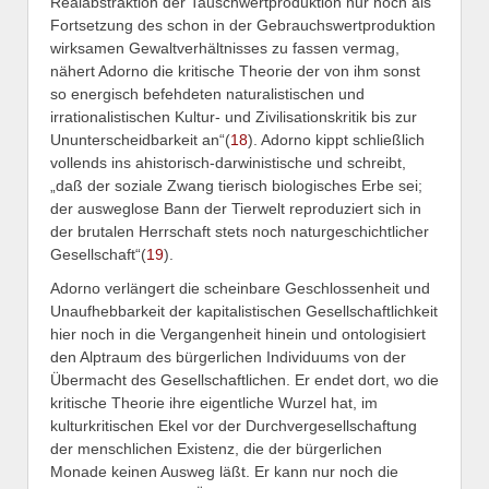
Realabstraktion der Tauschwertproduktion nur noch als
Fortsetzung des schon in der Gebrauchswertproduktion
wirksamen Gewaltverhältnisses zu fassen vermag,
nähert Adorno die kritische Theorie der von ihm sonst
so energisch befehdeten naturalistischen und
irrationalistischen Kultur- und Zivilisationskritik bis zur
Ununterscheidbarkeit an“(
18
).
Adorno kippt schließlich
vollends ins ahistorisch-darwinistische und schreibt,
„daß der soziale Zwang tierisch biologisches Erbe sei;
der ausweglose Bann der Tierwelt reproduziert sich in
der brutalen Herrschaft stets noch naturgeschichtlicher
Gesellschaft“(
19
).
Adorno verlängert die scheinbare Geschlossenheit und
Unaufhebbarkeit der kapitalistischen Gesellschaftlichkeit
hier noch in die Vergangenheit hinein und ontologisiert
den Alptraum des bürgerlichen Individuums von der
Übermacht des Gesellschaftlichen. Er endet dort, wo die
kritische Theorie ihre eigentliche Wurzel hat, im
kulturkritischen Ekel vor der Durchvergesellschaftung
der menschlichen Existenz, die der bürgerlichen
Monade keinen Ausweg läßt. Er kann nur noch die