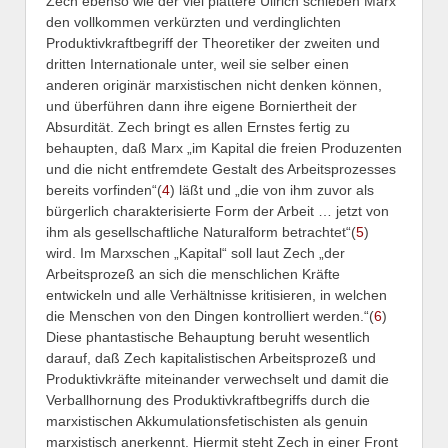
Zech ebenso wie der viel plattere Ullrich schieben Marx
den vollkommen verkürzten und verdinglichten
Produktivkraftbegriff der Theoretiker der zweiten und
dritten Internationale unter, weil sie selber einen
anderen originär marxistischen nicht denken können,
und überführen dann ihre eigene Borniertheit der
Absurdität.
Zech bringt es allen Ernstes fertig zu
behaupten, daß Marx „im Kapital die freien Produzenten
und die nicht entfremdete Gestalt des Arbeitsprozesses
bereits vorfinden“(
4
) läßt und „die von ihm zuvor als
bürgerlich charakterisierte Form der Arbeit … jetzt von
ihm als gesellschaftliche Naturalform betrachtet“
(
5
)
wird. Im Marxschen „Kapital“ soll laut Zech „der
Arbeitsprozeß an sich die menschlichen Kräfte
entwickeln und alle Verhältnisse kritisieren, in welchen
die Menschen von den Dingen kontrolliert werden.“
(
6
)
Diese phantastische Behauptung beruht wesentlich
darauf, daß Zech kapitalistischen Arbeitsprozeß und
Produktivkräfte miteinander verwechselt und damit die
Verballhornung des Produktivkraftbegriffs durch die
marxistischen Akkumulationsfetischisten als genuin
marxistisch anerkennt. Hiermit steht Zech in einer Front