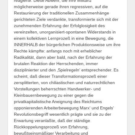
reagierte. Diese Abwehr, die ihre Militanz
möglicherweise gerade ihren regressiven, auf die
Restaurierung der traditionellen Zusammenhänge
gerichteten Ziele verdankte, transformierte sich mit der
zunehmenden Erfahrung der Erfolglosigkeit des
vereinzelten, unorganisiert-spontanen Widerstands in
einem kollektiven Lernprozeß in eine Bewegung, die
INNERHALB der bürgerlichen Produktionsweise um ihre
Rechte kämpfte: anfangs noch mit erheblicher
Radikalität, dann aber bald, nach der Erfahrung der
brutalen Reaktion der Herrschenden, immer
disziplinierter und den ‚Spielregeln‘ entsprechender. Es
scheint, daß dieser Transformationsprozeß einer
zersplitterten, von chiliastischen und naturrechtlichen
Vorstellungen beherrschten Handwerker- und
Kleinbauernbewegung zu einer gegen die
privatkapitalistische Aneignung des Reichtums
opponierenden Arbeiterbewegung Marx‘ und Engels‘
Revolutionsbegriff wesentlich prägte und sie zu der
Erwartung veranlaßte, daß der ständige
Rückkoppelungsprozeß von Erfahrung,
bewußtseinsmäßiger Verarbeitung und