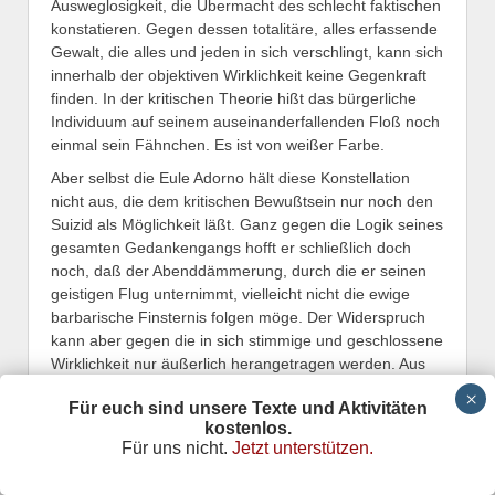
Ausweglosigkeit, die Übermacht des schlecht faktischen
konstatieren. Gegen dessen totalitäre, alles erfassende
Gewalt, die alles und jeden in sich verschlingt, kann sich
innerhalb der objektiven Wirklichkeit keine Gegenkraft
finden. In der kritischen Theorie hißt das bürgerliche
Individuum auf seinem auseinanderfallenden Floß noch
einmal sein Fähnchen. Es ist von weißer Farbe.
Aber selbst die Eule Adorno hält diese Konstellation
nicht aus, die dem kritischen Bewußtsein nur noch den
Suizid als Möglichkeit läßt. Ganz gegen die Logik seines
gesamten Gedankengangs hofft er schließlich doch
noch, daß der Abenddämmerung, durch die er seinen
geistigen Flug unternimmt, vielleicht nicht die ewige
barbarische Finsternis folgen möge. Der Widerspruch
kann aber gegen die in sich stimmige und geschlossene
Wirklichkeit nur äußerlich herangetragen werden. Aus
dem Nichts entspringt plötzlich transzendierende
Für euch sind unsere Texte und Aktivitäten
Subjektivität:
kostenlos.
„Die Starre, die der Geist widerspiegelt, ist keine natur-
Für uns nicht.
Jetzt unterstützen.
und schicksalhafte Macht, der man ergeben sich zu
beugen hätte. Sie ist von Menschen gemacht, der