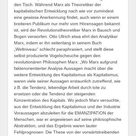
den Tisch. Während Marx als Theoretiker der
kapitalistischen Entwicklung nach wie vor zumindest
eine gewisse Anerkennung findet, auch wenn er einem
breiteren Publikum nur mehr vom Hörensagen bekannt
ist, wird der Revolutionstheoretiker Marx in Bausch und
Bogen verworfen. Otto Ullrich etwa ehrt den Analytiker
Marx, indem er ihn seitenlang in seinem Buch
„Weltniveau“ schlecht paraphrasiert, und stellt diese
selbst produzierte Vogelscheuche gegen den
revolutionären Philosophen Marx: „Wo Marx aufgrund
faktenorientierter Analyse Aussagen macht über die
weitere Entwicklung des Kapitalismus als Kapitalismus,
waren viele seiner Aussagen erstaunlich zutreffend, wie
z.B. die Tendenz, lebendige Arbeit durch tote zu
ersetzen oder die Tendenz der steigenden
Konzentration des Kapitals. Wo jedoch Marx versuchte,
aus der Entwicklung des Kapitalismus und der Industrie
Voraussagen abzuleiten für die EMANZIPATION der
Menschen, war er angewiesen auf seine philosophische
Abstraktion, und das Ergebnis waren lauter
Fehlprognosen: Die These von der vorwärtstreibenden