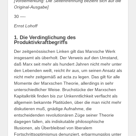
[Vorbemerkung: Die Seitentrennung bezieht sich auf die
Original-Ausgabe]
30 —-
Ernst Lohoff
1. Die Verdinglichung des
Produktivkraftbegriffs
Der zeitgenössischen Linken gilt das Marxsche Werk
insgesamt als überholt. Der Verweis auf den Umstand,
daß Marx seit mehr als hundert Jahren nicht mehr unter
den Lebenden weilt, reicht ihr aus, um seinen Ansatz als
nicht mehr zeitgemäß ad acta zu legen. Das gilt für alle
Momente der Marxschen Theorie, allerdings in sehr
unterschiedlicher Weise. Bruchstücke der Marxschen
Kapitalkritik finden bis zur Unkenntlichkeit verflacht als
allgemein bekannte Platitüden, über die man nicht mehr
diskutieren muß, gnädige Aufnahme, die
entscheidenden revolutionären Züge seiner Theorie
dagegen fallen, als indiskutable philosophische
Illusionen, als Überbleibsel von liberalem
Fortschrittsoptimismus denunziert, erbarmungslos unter