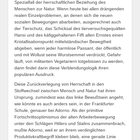
Spezialfall der herrschaftlichen Beziehung des
Menschen zur Natur. Wenn heute bei allen drängenden
realen Einzelproblemen, an denen sich die neuen
sozialen Bewegungen abarbeiten, ausgerechnet auch
der Tierschutz, das Schicksal des tierversuchsgequälten
Hansi und des käfiggehaltenen Fiffi allen Ernstes einen
Kristallisationspunkt mittelständischer Bewegtheit
abgeben, wenn jeder harmlose Passant, der öffentlich
und mit Wollust seine Wurstsemmel verdrückt, Gefahr
läuft, von militanten Vegetariern totgebissen zu werden,
dann findet darin diese Verblendungslogik ihren
populären Ausdruck.
Diese Zurückverlegung von Herrschaft in den
Stoffwechsel zwischen Mensch und Natur hat ihren
Ursprung, zumindest was das linke Bewußtsein angeht,
wie könnte es auch anders sein, in der Frankfurter
Schule, genauer bei Adorno. Als der primitive
Fortschrittsoptimismus der alten Arbeiterbewegung
unter den Schlägen Hitlers und Stalins zusammenbrach,
mußte Adorno, weil er an ihrem verdinglichten
Produktivkraftbegriff kleben blieb, eine gerade Linie