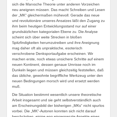
sich die Marxsche Theorie unter anderen Vorzeichen
neu aneignen müssen. Das macht Schreiben und Lesen
der „MK“ gleichermaßen mühevoll. Gerade das neue
und revolutionäre unseres Ansatzes läßt den Zugang zu
ihm beim heutigen Entwicklungsstand nur auf einer
grundsätzlichen kategorialen Ebene zu. Die Analyse
scheint sich über weite Strecken in bloßen
Spitzfindigkeiten herumzutreiben und ihre Aneignung
mag daher oft als unpraktische, esoterisch
verschrobene Denksportaufgabe erscheinen. Wir
machen erste, noch etwas unsichere Schritte auf einem
neuen Kontinent, dessen genaue Umrisse noch im
Dunkeln liegen und müssen gleichzeitig feststellen, daß
das übliche, gewohnte begriffliche Werkzeug unter den
neuen Bedingungen morsch wird und ersetzt werden
muß.
Die Situation bestimmt wesentlich unsere theoretische
Arbeit insgesamt und sie geht selbstverständlich auch
am Erscheinungsbild der bisherigen „MKs“ nicht spurlos
vorbei. Die „MK“-Autoren konnten sich nicht darauf
beschränken, einige eng eingegrenzte Aspekte eines