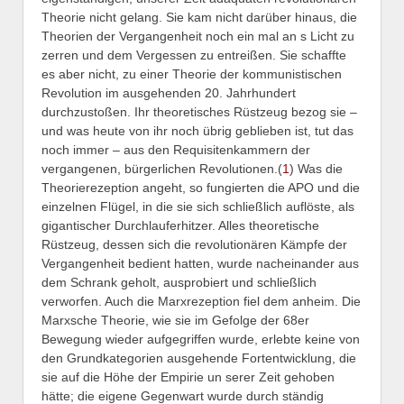
Theorie nicht gelang. Sie kam nicht darüber hinaus, die
Theorien der Vergangenheit noch ein mal an s Licht zu
zerren und dem Vergessen zu entreißen. Sie schaffte
es aber nicht, zu einer Theorie der kommunistischen
Revolution im ausgehenden 20. Jahrhundert
durchzustoßen. Ihr theoretisches Rüstzeug bezog sie –
und was heute von ihr noch übrig geblieben ist, tut das
noch immer – aus den Requisitenkammern der
vergangenen, bürgerlichen Revolutionen.(
1
) Was die
Theorierezeption angeht, so fungierten die APO und die
einzelnen Flügel, in die sie sich schließlich auflöste, als
gigantischer Durchlauferhitzer. Alles theoretische
Rüstzeug, dessen sich die revolutionären Kämpfe der
Vergangenheit bedient hatten, wurde nacheinander aus
dem Schrank geholt, ausprobiert und schließlich
verworfen. Auch die Marxrezeption fiel dem anheim. Die
Marxsche Theorie, wie sie im Gefolge der 68er
Bewegung wieder aufgegriffen wurde, erlebte keine von
den Grundkategorien ausgehende Fortentwicklung, die
sie auf die Höhe der Empirie un serer Zeit gehoben
hätte; die eigene Gegenwart wurde durch ständig