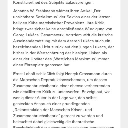
Konstituiertheit des Subjekts aufzusprengen.
Johanna W. Stahlmann widmet ihren Artikel „Der
unsichtbare Sozialismus“ der Sektion einer der letzten
heiligen Kühe marxistischer Provenienz. Ihre Kritik
bringt zwar sicher keine abschließende Würdigung von
Georg Lukács‘ Gesamtwerk, trotzdem wirft die kritische
Auseinandersetzung mit dem älteren Lukács auch ein
bezeichnendes Licht zurück auf den jungen Lukacs, der
bisher in der Wertschätzung der hiesigen Linken als
einer der Urväter des „Westlichen Marxismus“ immer
einen Ehrenplatz genossen hat.
Ernst Lohoff schließlich folgt Henryk Grossmann durch
die Marxschen Reproduktionsschemata, um dessen
Zusammenbruchstheorie einer ebenso verheerenden
wie detaillierten Kritik zu unterwerfen. Er zeigt auf, wie
wenig dieser Autor in der Lage war, den selbst
gesteckten Anspruch einer grundlegenden
„Rekonstruktion der Marxschen Krisen- und
Zusammenbruchstheorie“ gerecht zu werden und
beleuchtet dabei gleichzeitig die theoretische
Beschränktheit der gesamten klassischen marxistischen