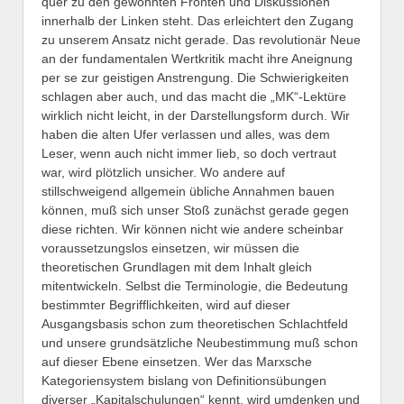
quer zu den gewohnten Fronten und Diskussionen
innerhalb der Linken steht. Das erleichtert den Zugang
zu unserem Ansatz nicht gerade. Das revolutionär Neue
an der fundamentalen Wertkritik macht ihre Aneignung
per se zur geistigen Anstrengung. Die Schwierigkeiten
schlagen aber auch, und das macht die „MK“-Lektüre
wirklich nicht leicht, in der Darstellungsform durch. Wir
haben die alten Ufer verlassen und alles, was dem
Leser, wenn auch nicht immer lieb, so doch vertraut
war, wird plötzlich unsicher. Wo andere auf
stillschweigend allgemein übliche Annahmen bauen
können, muß sich unser Stoß zunächst gerade gegen
diese richten. Wir können nicht wie andere scheinbar
voraussetzungslos einsetzen, wir müssen die
theoretischen Grundlagen mit dem Inhalt gleich
mitentwickeln. Selbst die Terminologie, die Bedeutung
bestimmter Begrifflichkeiten, wird auf dieser
Ausgangsbasis schon zum theoretischen Schlachtfeld
und unsere grundsätzliche Neubestimmung muß schon
auf dieser Ebene einsetzen. Wer das Marxsche
Kategoriensystem bislang von Definitionsübungen
diverser „Kapitalschulungen“ kennt, wird umdenken und