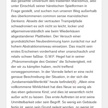
das gesamte Universum des tradierten Marxismus, also
unter Einschluß seiner häretischen Spielformen in
Frage gestellt, und suchen nun unseren Weg außerhalb
des überkommenen common sense marxistischen
Denkens. Abseits der vertrauten Trampelpfade
schwadroniert es sich nicht so leicht, locker und
allgemeinverständlich wie beim Wiederkäuen
abgestandener Plattheiten. Der Versuch einer
grundsätzlichen Neubestimmung kann zunächst nur auf
hohem Abstraktionsniveau einsetzen. Das macht sein
erstes Erscheinen vorderhand eher unanschaulich und
relativ schwer faßbar. G.W.F. Hegel hat in seiner
„Phänomenologie des Geistes“ die Schwierigkeit, mit
der wir zu kämpfen haben, recht treffend
vorweggenommen. In der Vorrede liefert er eine recht
genaue Beschreibung der Situation, in der sich die
„fundamentaleWertkritik“ heute befindet(
4
): „Allein eine
vollkommene Wirklichkeit hat dies Neue so wenig als
das eben geborene Kind; und dies ist wesentlich nicht
außer acht zu lassen. Das erste Auftreten ist erst seine
Unmittelbarkeit oder sein Begriff. So wenig ein Gebäude
fertig ist, wenn sein Grund gelegt worden, so wenig ist