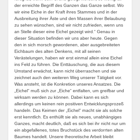
der erreichte Begriff des Ganzen das Ganze selbst. Wo
wir eine Eiche in der Kraft ihres Stammes und in der
Ausbreitung ihrer Äste und den Massen ihrer Belaubung
zu sehen wünschen, sind wir nicht zufrieden, wenn uns
an Stelle dieser eine Eichel gezeigt wird.“ Genau in
dieser Situation befinden wir uns aber heute. Gegen
den in sich morsch gewordenen, aber ausgebreiteten
Eichbaum des alten Denkens, mit all seinen
Verästelungen, haben wir erst einmal allein eine Eichel
ins Feld zu führen. Die Enttäuschung, die aus diesem
Umstand erwächst, kann nicht überraschen und sie
zeichnet auch den weiteren Weg unserer Tätigkeit vor.
Was ansteht, ist die Konkretion unseres Ansatzes. Die
„Eichel“ muß sich zur „Eiche“ entfalten, um greifbar und
wirksam werden zu können. Dabei kann es sich
allerdings um keinen rein positiven Entwicklungsprozeß
handeln. Das Keimen der „Eichel“ macht sie als solche
erst kenntlich. Es enthüllt sie als neues, unabhängiges
Ganzes, macht deutlich, daß es sich bei ihr nicht nur um
ein abgefallenes, totes Bruchstück des verdorrten alten
Baumes handelt. Unsere theoretische Arbeit bleibt