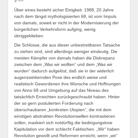
3 —-
Über eines besteht sicher Einigkeit: 1988, 20 Jahre
nach dem längst mythologisierten 68, ist vom Impuls
von damals, soweit er nicht in der Modernisierung der
bürgerlichen Verkehrsform aufging, wenig
übriggeblieben.
Die Schlüsse, die aus dieser unbestreitbaren Tatsache
zu ziehen sind, sind allerdings weniger eindeutig. Die
meisten Kämpfer von damals haben die Diskrepanz
zwischen dem „Was wir wollten“ und dem „Was wir
wurden“ dadurch aufgelöst, daß sie in der widerlich
augenzwinkernden Pose des endlich weise und
realistisch Gewordenen ihre Wünsche und Hoffnungen
von Anno 68 und Umgebung auf das Niveau des
tatsächlich Erreichten zurückgeschraubt haben. Hinter
der so gern postulierten Forderung nach
überschaubaren „konkreten Utopien“, die mit dem
einstigen abstrakten Revolutionswillen kontrastieren
sollen, maskiert sich notdürftig die bedingungslose
Kapitulation vor dem schlecht Faktischen. „Wir“ haben
Revolution gewollt und Reformen erreicht, wenn „wir“