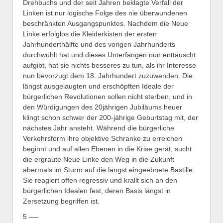
Drehbuchs und der seit Jahren beklagte Verfall der
Linken ist nur logische Folge des nie überwundenen
beschränkten Ausgangspunktes. Nachdem die Neue
Linke erfolglos die Kleiderkisten der ersten
Jahrhunderthälfte und des vorigen Jahrhunderts
durchwühlt hat und dieses Unterfangen nun enttäuscht
aufgibt, hat sie nichts besseres zu tun, als ihr Interesse
nun bevorzugt dem 18. Jahrhundert zuzuwenden. Die
längst ausgelaugten und erschöpften Ideale der
bürgerlichen Revolutionen sollen nicht sterben, und in
den Würdigungen des 20jährigen Jubiläums heuer
klingt schon schwer der 200-jährige Geburtstag mit, der
nächstes Jahr ansteht. Während die bürgerliche
Verkehrsform ihre objektive Schranke zu erreichen
beginnt und auf allen Ebenen in die Krise gerät, sucht
die ergraute Neue Linke den Weg in die Zukunft
abermals im Sturm auf die längst eingeebnete Bastille.
Sie reagiert offen regressiv und krallt sich an den
bürgerlichen Idealen fest, deren Basis längst in
Zersetzung begriffen ist.
5 —-