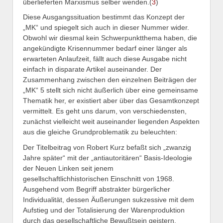
überlieferten Marxismus selber wenden.(
3
)
Diese Ausgangssituation bestimmt das Konzept der
„MK“ und spiegelt sich auch in dieser Nummer wider.
Obwohl wir diesmal kein Schwerpunktthema haben, die
angekündigte Krisennummer bedarf einer länger als
erwarteten Anlaufzeit, fällt auch diese Ausgabe nicht
einfach in disparate Artikel auseinander. Der
Zusammenhang zwischen den einzelnen Beiträgen der
„MK“ 5 stellt sich nicht äußerlich über eine gemeinsame
Thematik her, er existiert aber über das Gesamtkonzept
vermittelt. Es geht uns darum, von verschiedensten,
zunächst vielleicht weit auseinander liegenden Aspekten
aus die gleiche Grundproblematik zu beleuchten:
Der Titelbeitrag von Robert Kurz befaßt sich „zwanzig
Jahre später“ mit der „antiautoritären“ Basis-Ideologie
der Neuen Linken seit jenem
gesellschaftlichhistorischen Einschnitt von 1968.
Ausgehend vom Begriff abstrakter bürgerlicher
Individualität, dessen Äußerungen sukzessive mit dem
Aufstieg und der Totalisierung der Warenproduktion
durch das gesellschaftliche Bewußtsein geistern,