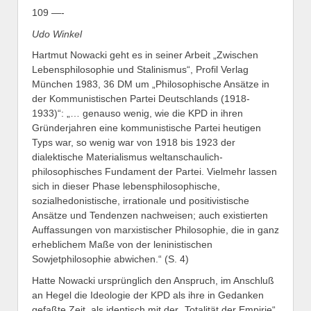
109 —-
Udo Winkel
Hartmut Nowacki geht es in seiner Arbeit „Zwischen
Lebensphilosophie und Stalinismus“, Profil Verlag
München 1983, 36 DM um „Philosophische Ansätze in
der Kommunistischen Partei Deutschlands (1918-
1933)“: „… genauso wenig, wie die KPD in ihren
Gründerjahren eine kommunistische Partei heutigen
Typs war, so wenig war von 1918 bis 1923 der
dialektische Materialismus weltanschaulich-
philosophisches Fundament der Partei. Vielmehr lassen
sich in dieser Phase lebensphilosophische,
sozialhedonistische, irrationale und positivistische
Ansätze und Tendenzen nachweisen; auch existierten
Auffassungen von marxistischer Philosophie, die in ganz
erheblichem Maße von der leninistischen
Sowjetphilosophie abwichen.“ (S. 4)
Hatte Nowacki ursprünglich den Anspruch, im Anschluß
an Hegel die Ideologie der KPD als ihre in Gedanken
gefaßte Zeit, als identisch mit der „Totalität der Empirie“