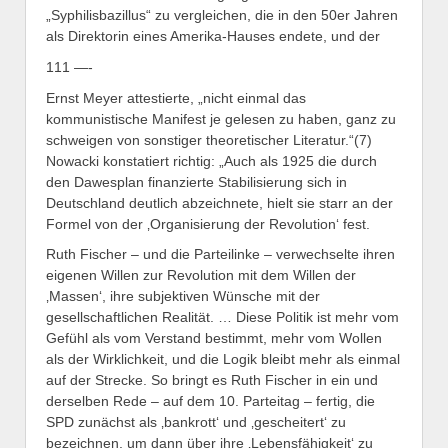
„Syphilisbazillus“ zu vergleichen, die in den 50er Jahren
als Direktorin eines Amerika-Hauses endete, und der
111 —-
Ernst Meyer attestierte, „nicht einmal das
kommunistische Manifest je gelesen zu haben, ganz zu
schweigen von sonstiger theoretischer Literatur.“(7)
Nowacki konstatiert richtig: „Auch als 1925 die durch
den Dawesplan finanzierte Stabilisierung sich in
Deutschland deutlich abzeichnete, hielt sie starr an der
Formel von der ‚Organisierung der Revolution‘ fest.
Ruth Fischer – und die Parteilinke – verwechselte ihren
eigenen Willen zur Revolution mit dem Willen der
‚Massen‘, ihre subjektiven Wünsche mit der
gesellschaftlichen Realität. … Diese Politik ist mehr vom
Gefühl als vom Verstand bestimmt, mehr vom Wollen
als der Wirklichkeit, und die Logik bleibt mehr als einmal
auf der Strecke. So bringt es Ruth Fischer in ein und
derselben Rede – auf dem 10. Parteitag – fertig, die
SPD zunächst als ‚bankrott‘ und ‚gescheitert‘ zu
bezeichnen, um dann über ihre ‚Lebensfähigkeit‘ zu