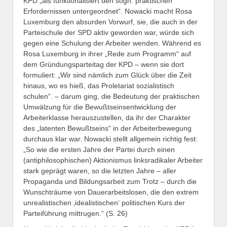
KPD „als funktionalisiert den sogn. praktischen
Erfordernissen untergeordnet“. Nowacki macht Rosa
Luxemburg den absurden Vorwurf, sie, die auch in der
Parteischule der SPD aktiv geworden war, würde sich
gegen eine Schulung der Arbeiter wenden. Während es
Rosa Luxemburg in ihrer „Rede zum Programm“ auf
dem Gründungsparteitag der KPD – wenn sie dort
formuliert: „Wir sind nämlich zum Glück über die Zeit
hinaus, wo es hieß, das Proletariat sozialistisch
schulen“. – darum ging, die Bedeutung der praktischen
Umwälzung für die Bewußtseinsentwicklung der
Arbeiterklasse herauszustellen, da ihr der Charakter
des „latenten Bewußtseins“ in der Arbeiterbewegung
durchaus klar war. Nowacki stellt allgemein richtig fest:
„So wie die ersten Jahre der Partei durch einen
(antiphilosophischen) Aktionismus linksradikaler Arbeiter
stark geprägt waren, so die letzten Jahre – aller
Propaganda und Bildungsarbeit zum Trotz – durch die
Wunschträume von Dauerarbeitslosen, die den extrem
unrealistischen ‚idealistischen‘ politischen Kurs der
Parteiführung mittrugen.“ (S. 26)