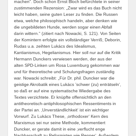
machen“. Doch schon Ernst Bloch befürchtete in seiner
zustimmenden Rezension: „Zwar wird es das Buch nicht
leicht haben, seine guten Leser zu finden. Die Russen
etwa, welche philosophisch handeln, aber denken wie
die ungebildeten Hunde, werden sogar einen Abfall
darin wittern.“ (zitiert nach Nowacki, S. 121). Von Seiten
der Komintern erfolgte ein vollständiger Verriß; Deborin,
Rudas u.a. zeihten Lukács des Idealismus,
Kantianismus, Hegelianismus. Hier soll nur auf die Kritik
Hermann Dunckers verwiesen werden, der aus der
alten SPD-Linken um Rosa Luxemburg gekommen war
und für theoretische und Schulungsfragen zuständig
war. Nowacki schreibt: „Für Dr. phil. Duncker war die
geistige Akrobatik eines Lukács ’schwer (zu) enträtseln‘,
so daß er auf eine systematische Wiedergabe des
Textes verzichtete. Er knüpfte offensichtlich an den
antitheoretisch-antiphilosophischen Ressentiments in
der Partei an. ‚Unverständlichkeit‘ ist ein wichtiger
Vorwurf. Zu Lukács These, ‚orthodoxer‘ Kern des
Marxismus sei nur seine Methode, kommentiert
Duncker, er gerate damit in eine ‚verflucht enge
Nachbarschaft zu Reformisten wie Renner‘. Außerdem