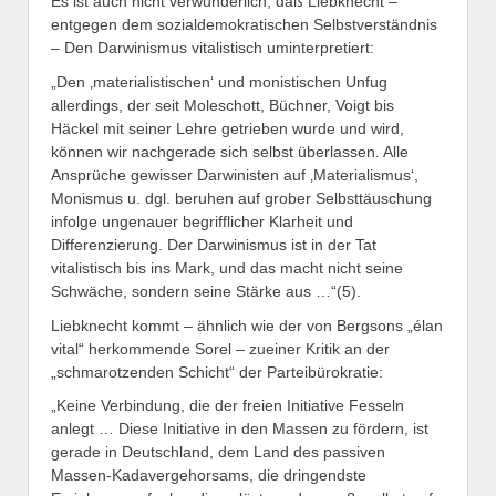
Es ist auch nicht verwunderlich, daß Liebknecht –
entgegen dem sozialdemokratischen Selbstverständnis
– Den Darwinismus vitalistisch uminterpretiert:
„Den ‚materialistischen‘ und monistischen Unfug
allerdings, der seit Moleschott, Büchner, Voigt bis
Häckel mit seiner Lehre getrieben wurde und wird,
können wir nachgerade sich selbst überlassen. Alle
Ansprüche gewisser Darwinisten auf ‚Materialismus‘,
Monismus u. dgl. beruhen auf grober Selbsttäuschung
infolge ungenauer begrifflicher Klarheit und
Differenzierung. Der Darwinismus ist in der Tat
vitalistisch bis ins Mark, und das macht nicht seine
Schwäche, sondern seine Stärke aus …“(5).
Liebknecht kommt – ähnlich wie der von Bergsons „élan
vital“ herkommende Sorel – zueiner Kritik an der
„schmarotzenden Schicht“ der Parteibürokratie:
„Keine Verbindung, die der freien Initiative Fesseln
anlegt … Diese Initiative in den Massen zu fördern, ist
gerade in Deutschland, dem Land des passiven
Massen-Kadavergehorsams, die dringendste