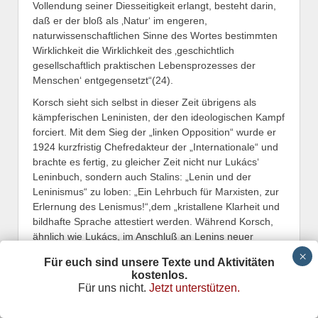
Vollendung seiner Diesseitigkeit erlangt, besteht darin,
daß er der bloß als ‚Natur‘ im engeren,
naturwissenschaftlichen Sinne des Wortes bestimmten
Wirklichkeit die Wirklichkeit des ‚geschichtlich
gesellschaftlich praktischen Lebensprozesses der
Menschen‘ entgegensetzt“(24).
Korsch sieht sich selbst in dieser Zeit übrigens als
kämpferischen Leninisten, der den ideologischen Kampf
forciert. Mit dem Sieg der „linken Opposition“ wurde er
1924 kurzfristig Chefredakteur der „Internationale“ und
brachte es fertig, zu gleicher Zeit nicht nur Lukács‘
Leninbuch, sondern auch Stalins: „Lenin und der
Leninismus“ zu loben: „Ein Lehrbuch für Marxisten, zur
Erlernung des Lenismus!“,dem „kristallene Klarheit und
bildhafte Sprache attestiert werden. Während Korsch,
ähnlich wie Lukács, im Anschluß an Lenins neuer
Hegellektüre während des 1. Weltkriegs um eine
Für euch sind unsere Texte und Aktivitäten
Vertiefung der Dialektik stritt, setzte sich in der
kostenlos.
Komintern letztlich doch der Lenin von „Materialismus
Für uns nicht.
Jetzt unterstützen.
und Empiriokritizismus“ durch. Korsch verfiel wie Lukács
dem Verdikt des Revisionismus. Sinowjew rechnet auf