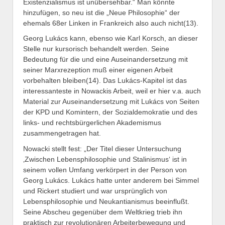
Existenzialismus ist unübersehbar.“ Man könnte
hinzufügen, so neu ist die „Neue Philosophie“ der
ehemals 68er Linken in Frankreich also auch nicht(13).
Georg Lukács kann, ebenso wie Karl Korsch, an dieser
Stelle nur kursorisch behandelt werden. Seine
Bedeutung für die und eine Auseinandersetzung mit
seiner Marxrezeption muß einer eigenen Arbeit
vorbehalten bleiben(14). Das Lukács-Kapitel ist das
interessanteste in Nowackis Arbeit, weil er hier v.a. auch
Material zur Auseinandersetzung mit Lukács von Seiten
der KPD und Komintern, der Sozialdemokratie und des
links- und rechtsbürgerlichen Akademismus
zusammengetragen hat.
Nowacki stellt fest: „Der Titel dieser Untersuchung
‚Zwischen Lebensphilosophie und Stalinismus‘ ist in
seinem vollen Umfang verkörpert in der Person von
Georg Lukács. Lukács hatte unter anderem bei Simmel
und Rickert studiert und war ursprünglich von
Lebensphilosophie und Neukantianismus beeinflußt.
Seine Abscheu gegenüber dem Weltkrieg trieb ihn
praktisch zur revolutionären Arbeiterbewegung und