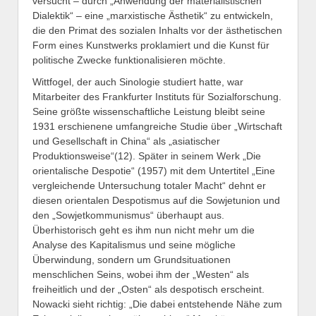
versucht – durch „Anwendung der materialistischen
Dialektik“ – eine „marxistische Ästhetik“ zu entwickeln,
die den Primat des sozialen Inhalts vor der ästhetischen
Form eines Kunstwerks proklamiert und die Kunst für
politische Zwecke funktionalisieren möchte.
Wittfogel, der auch Sinologie studiert hatte, war
Mitarbeiter des Frankfurter Instituts für Sozialforschung.
Seine größte wissenschaftliche Leistung bleibt seine
1931 erschienene umfangreiche Studie über „Wirtschaft
und Gesellschaft in China“ als „asiatischer
Produktionsweise“(12). Später in seinem Werk „Die
orientalische Despotie“ (1957) mit dem Untertitel „Eine
vergleichende Untersuchung totaler Macht“ dehnt er
diesen orientalen Despotismus auf die Sowjetunion und
den „Sowjetkommunismus“ überhaupt aus.
Überhistorisch geht es ihm nun nicht mehr um die
Analyse des Kapitalismus und seine mögliche
Überwindung, sondern um Grundsituationen
menschlichen Seins, wobei ihm der „Westen“ als
freiheitlich und der „Osten“ als despotisch erscheint.
Nowacki sieht richtig: „Die dabei entstehende Nähe zum