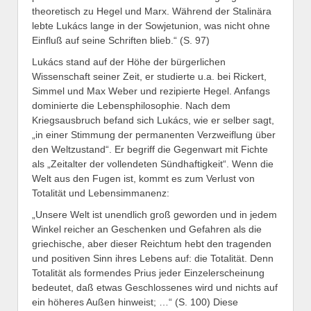
theoretisch zu Hegel und Marx. Während der Stalinära
lebte Lukács lange in der Sowjetunion, was nicht ohne
Einfluß auf seine Schriften blieb.“ (S. 97)
Lukács stand auf der Höhe der bürgerlichen
Wissenschaft seiner Zeit, er studierte u.a. bei Rickert,
Simmel und Max Weber und rezipierte Hegel. Anfangs
dominierte die Lebensphilosophie. Nach dem
Kriegsausbruch befand sich Lukács, wie er selber sagt,
„in einer Stimmung der permanenten Verzweiflung über
den Weltzustand“. Er begriff die Gegenwart mit Fichte
als „Zeitalter der vollendeten Sündhaftigkeit“. Wenn die
Welt aus den Fugen ist, kommt es zum Verlust von
Totalität und Lebensimmanenz:
„Unsere Welt ist unendlich groß geworden und in jedem
Winkel reicher an Geschenken und Gefahren als die
griechische, aber dieser Reichtum hebt den tragenden
und positiven Sinn ihres Lebens auf: die Totalität. Denn
Totalität als formendes Prius jeder Einzelerscheinung
bedeutet, daß etwas Geschlossenes wird und nichts auf
ein höheres Außen hinweist; …“ (S. 100) Diese