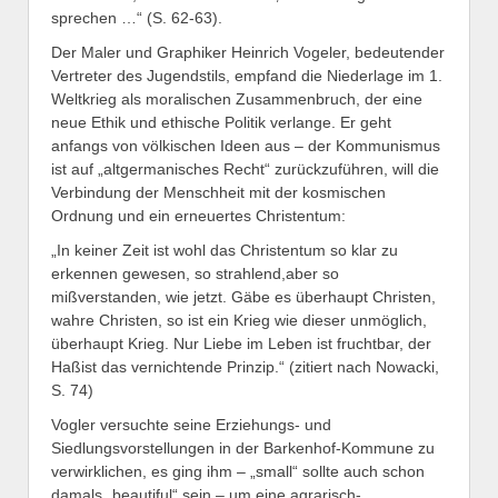
sprechen …“ (S. 62-63).
Der Maler und Graphiker Heinrich Vogeler, bedeutender
Vertreter des Jugendstils, empfand die Niederlage im 1.
Weltkrieg als moralischen Zusammenbruch, der eine
neue Ethik und ethische Politik verlange. Er geht
anfangs von völkischen Ideen aus – der Kommunismus
ist auf „altgermanisches Recht“ zurückzuführen, will die
Verbindung der Menschheit mit der kosmischen
Ordnung und ein erneuertes Christentum:
„In keiner Zeit ist wohl das Christentum so klar zu
erkennen gewesen, so strahlend,aber so
mißverstanden, wie jetzt. Gäbe es überhaupt Christen,
wahre Christen, so ist ein Krieg wie dieser unmöglich,
überhaupt Krieg. Nur Liebe im Leben ist fruchtbar, der
Haßist das vernichtende Prinzip.“ (zitiert nach Nowacki,
S. 74)
Vogler versuchte seine Erziehungs- und
Siedlungsvorstellungen in der Barkenhof-Kommune zu
verwirklichen, es ging ihm – „small“ sollte auch schon
damals „beautiful“ sein – um eine agrarisch-