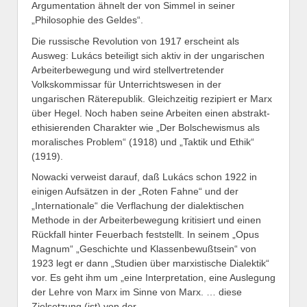
Argumentation ähnelt der von Simmel in seiner
„Philosophie des Geldes“.
Die russische Revolution von 1917 erscheint als
Ausweg: Lukács beteiligt sich aktiv in der ungarischen
Arbeiterbewegung und wird stellvertretender
Volkskommissar für Unterrichtswesen in der
ungarischen Räterepublik. Gleichzeitig rezipiert er Marx
über Hegel. Noch haben seine Arbeiten einen abstrakt-
ethisierenden Charakter wie „Der Bolschewismus als
moralisches Problem“ (1918) und „Taktik und Ethik“
(1919).
Nowacki verweist darauf, daß Lukács schon 1922 in
einigen Aufsätzen in der „Roten Fahne“ und der
„Internationale“ die Verflachung der dialektischen
Methode in der Arbeiterbewegung kritisiert und einen
Rückfall hinter Feuerbach feststellt. In seinem „Opus
Magnum“ „Geschichte und Klassenbewußtsein“ von
1923 legt er dann „Studien über marxistische Dialektik“
vor. Es geht ihm um „eine Interpretation, eine Auslegung
der Lehre von Marx im Sinne von Marx. … diese
Zielsetzung (ist) von der