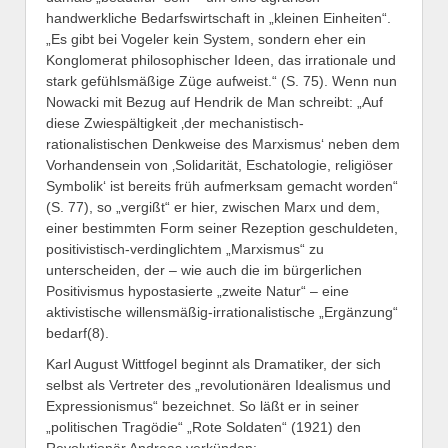
handwerkliche Bedarfswirtschaft in „kleinen Einheiten“.
„Es gibt bei Vogeler kein System, sondern eher ein
Konglomerat philosophischer Ideen, das irrationale und
stark gefühlsmäßige Züge aufweist.“ (S. 75). Wenn nun
Nowacki mit Bezug auf Hendrik de Man schreibt: „Auf
diese Zwiespältigkeit ‚der mechanistisch-
rationalistischen Denkweise des Marxismus‘ neben dem
Vorhandensein von ‚Solidarität, Eschatologie, religiöser
Symbolik‘ ist bereits früh aufmerksam gemacht worden“
(S. 77), so „vergißt“ er hier, zwischen Marx und dem,
einer bestimmten Form seiner Rezeption geschuldeten,
positivistisch-verdinglichtem „Marxismus“ zu
unterscheiden, der – wie auch die im bürgerlichen
Positivismus hypostasierte „zweite Natur“ – eine
aktivistische willensmäßig-irrationalistische „Ergänzung“
bedarf(8).
Karl August Wittfogel beginnt als Dramatiker, der sich
selbst als Vertreter des „revolutionären Idealismus und
Expressionismus“ bezeichnet. So läßt er in seiner
„politischen Tragödie“ „Rote Soldaten“ (1921) den
Revolutionär Andreas verkünden: