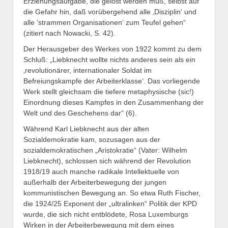
Erziehungsaufgabe, die gelöst werden muß, selbst auf
die Gefahr hin, daß vorübergehend alle ‚Disziplin‘ und
alle ’strammen Organisationen‘ zum Teufel gehen“
(zitiert nach Nowacki, S. 42).
Der Herausgeber des Werkes von 1922 kommt zu dem
Schluß: „Liebknecht wollte nichts anderes sein als ein
‚revolutionärer, internationaler Soldat im
Befreiungskampfe der Arbeiterklasse‘. Das vorliegende
Werk stellt gleichsam die tiefere metaphysische (sic!)
Einordnung dieses Kampfes in den Zusammenhang der
Welt und des Geschehens dar“ (6).
Während Karl Liebknecht aus der alten
Sozialdemokratie kam, sozusagen aus der
sozialdemokratischen „Aristokratie“ (Vater: Wilhelm
Liebknecht), schlossen sich während der Revolution
1918/19 auch manche radikale Intellektuelle von
außerhalb der Arbeiterbewegung der jungen
kommunistischen Bewegung an. So etwa Ruth Fischer,
die 1924/25 Exponent der „ultralinken“ Politik der KPD
wurde, die sich nicht entblödete, Rosa Luxemburgs
Wirken in der Arbeiterbewegung mit dem eines