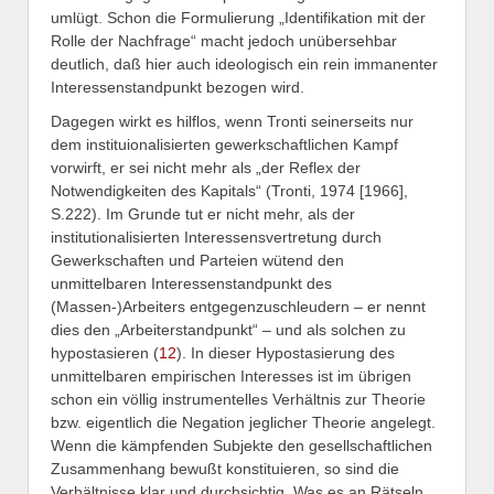
umlügt. Schon die Formulierung „Identifikation mit der
Rolle der Nachfrage“ macht jedoch unübersehbar
deutlich, daß hier auch ideologisch ein rein immanenter
Interessenstandpunkt bezogen wird.
Dagegen wirkt es hilflos, wenn Tronti seinerseits nur
dem instituionalisierten gewerkschaftlichen Kampf
vorwirft, er sei nicht mehr als „der Reflex der
Notwendigkeiten des Kapitals“ (Tronti, 1974 [1966],
S.222). Im Grunde tut er nicht mehr, als der
institutionalisierten Interessensvertretung durch
Gewerkschaften und Parteien wütend den
unmittelbaren Interessenstandpunkt des
(Massen-)Arbeiters entgegenzuschleudern – er nennt
dies den „Arbeiterstandpunkt“ – und als solchen zu
hypostasieren (
12
). In dieser Hypostasierung des
unmittelbaren empirischen Interesses ist im übrigen
schon ein völlig instrumentelles Verhältnis zur Theorie
bzw. eigentlich die Negation jeglicher Theorie angelegt.
Wenn die kämpfenden Subjekte den gesellschaftlichen
Zusammenhang bewußt konstituieren, so sind die
Verhältnisse klar und durchsichtig. Was es an Rätseln