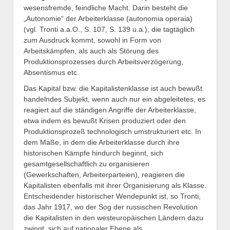
wesensfremde, feindliche Macht. Darin besteht die
„Autonomie“ der Arbeiterklasse (autonomia operaia)
(vgl. Tronti a.a.O., S. 107, S. 139 u.a.), die tagtäglich
zum Ausdruck kommt, sowohl in Form von
Arbeitskämpfen, als auch als Störung des
Produktionsprozesses durch Arbeitsverzögerung,
Absentismus etc.
Das Kapital bzw. die Kapitalistenklasse ist auch bewußt
handelndes Subjekt, wenn auch nur ein abgeleitetes, es
reagiert auf die ständigen Angriffe der Arbeiterklasse,
etwa indem es bewußt Krisen produziert oder den
Produktionsprozeß technologisch umstrukturiert etc. In
dem Maße, in dem die Arbeiterklasse durch ihre
historischen Kämpfe hindurch beginnt, sich
gesamtgesellschaftlich zu organisieren
(Gewerkschaften, Arbeiterparteien), reagieren die
Kapitalisten ebenfalls mit ihrer Organisierung als Klasse.
Entscheidender historischer Wendepunkt ist, so Tronti,
das Jahr 1917, wo der Sog der russischen Revolution
die Kapitalisten in den westeuropäischen Ländern dazu
zwingt, sich auf nationaler Ebene als