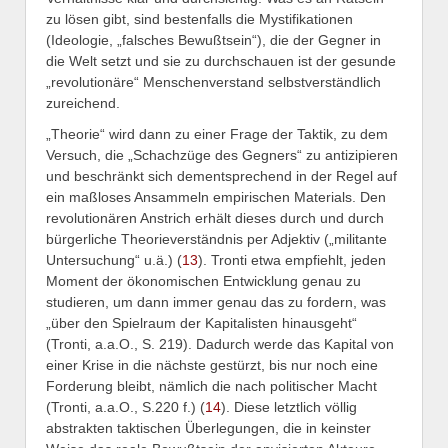
zu lösen gibt, sind bestenfalls die Mystifikationen
(Ideologie, „falsches Bewußtsein“), die der Gegner in
die Welt setzt und sie zu durchschauen ist der gesunde
„revolutionäre“ Menschenverstand selbstverständlich
zureichend.
„Theorie“ wird dann zu einer Frage der Taktik, zu dem
Versuch, die „Schachzüge des Gegners“ zu antizipieren
und beschränkt sich dementsprechend in der Regel auf
ein maßloses Ansammeln empirischen Materials. Den
revolutionären Anstrich erhält dieses durch und durch
bürgerliche Theorieverständnis per Adjektiv („militante
Untersuchung“ u.ä.) (
13
). Tronti etwa empfiehlt, jeden
Moment der ökonomischen Entwicklung genau zu
studieren, um dann immer genau das zu fordern, was
„über den Spielraum der Kapitalisten hinausgeht“
(Tronti, a.a.O., S. 219).
Dadurch werde das Kapital von
einer Krise in die nächste gestürzt, bis nur noch eine
Forderung bleibt, nämlich die nach politischer Macht
(Tronti, a.a.O., S.220 f.) (
14
). Diese letztlich völlig
abstrakten taktischen Überlegungen, die in keinster