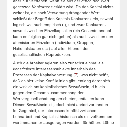
aber nur verstehen, wenn sie aus der
durch den Wert
gesetzten Konkurrenz
erklärt wird. Da das Kapital nichts
weiter ist, als nach Verwertung drängender Wert,
schließt der Begriff des Kapitals Konkurrenz ein, sowohl
logisch wie auch empirisch (!), und zwar Konkurrenz
sowohl zwischen Einzelkapitalien (ein Gesamtmonopol
kann es folglich gar nicht geben) als auch zwischen den
atomisierten Einzelnen (Individuen, Gruppen,
Nationalstaaten etc.) auf allen Ebenen der
gesellschaftlichen Reproduktion.
Auch die Arbeiter agieren also zunächst einmal als
konstituierte
Interessensubjekte innerhalb des
Prozesses der Kapitalverwertung (
7
), was nicht heißt,
daß es hier keine Konfliktlinien gibt, entlang derer sich
ein wirklich antikapitalistisches Bewußtsein, d.h. ein
gegen den Gesamtzusammenhang der
Wertvergesellschaftung gerichtetes, entfalten kann.
Dieses Bewußtsein ist jedoch nicht apriori vorhanden.
Im Gegenteil, der Interessenskonflikt zwischen
Lohnarbeit und Kapital ist historisch als ein vollkommen
wertimmanenter ausgetragen worden, für höhere Löhne