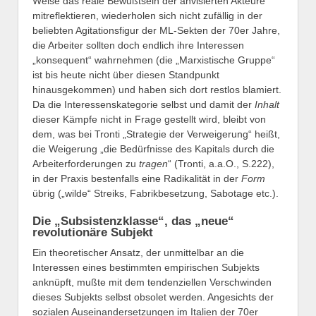
Weise das reale Bewußtsein der anvisierten Akteure
mitreflektieren, wiederholen sich nicht zufällig in der
beliebten Agitationsfigur der ML-Sekten der 70er Jahre,
die Arbeiter sollten doch endlich ihre Interessen
„konsequent“ wahrnehmen (die „Marxistische Gruppe“
ist bis heute nicht über diesen Standpunkt
hinausgekommen) und haben sich dort restlos blamiert.
Da die Interessenskategorie selbst und damit der
Inhalt
dieser Kämpfe nicht in Frage gestellt wird, bleibt von
dem, was bei Tronti „Strategie der Verweigerung“ heißt,
die Weigerung „die Bedürfnisse des Kapitals durch die
Arbeiterforderungen zu
tragen
“ (Tronti, a.a.O., S.222),
in der Praxis bestenfalls eine Radikalität in der
Form
übrig („wilde“ Streiks, Fabrikbesetzung, Sabotage etc.).
Die „Subsistenzklasse“, das „neue“
revolutionäre Subjekt
Ein theoretischer Ansatz, der unmittelbar an die
Interessen eines bestimmten empirischen Subjekts
anknüpft, mußte mit dem tendenziellen Verschwinden
dieses Subjekts selbst obsolet werden. Angesichts der
sozialen Auseinandersetzungen im Italien der 70er