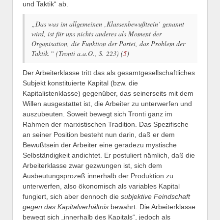
und Taktik“ ab.
„Das was im allgemeinen ‚Klassenbewußtsein‘ genannt
wird, ist für uns nichts anderes als Moment der
Organisation, die Funktion der Partei, das Problem der
Taktik.“ (Tronti a.a.O., S. 223) (
5
)
Der Arbeiterklasse tritt das als gesamtgesellschaftliches
Subjekt konstituierte Kapital (bzw. die
Kapitalistenklasse) gegenüber, das seinerseits mit dem
Willen ausgestattet ist, die Arbeiter zu unterwerfen und
auszubeuten. Soweit bewegt sich Tronti ganz im
Rahmen der marxistischen Tradition. Das Spezifische
an seiner Position besteht nun darin, daß er dem
Bewußtsein der Arbeiter eine geradezu mystische
Selbständigkeit andichtet. Er postuliert nämlich, daß die
Arbeiterklasse zwar gezwungen ist, sich dem
Ausbeutungsprozeß innerhalb der Produktion zu
unterwerfen, also ökonomisch als variables Kapital
fungiert, sich aber dennoch die
subjektive Feindschaft
gegen das Kapitalverhältnis
bewahrt. Die Arbeiterklasse
bewegt sich „innerhalb des Kapitals“, jedoch als