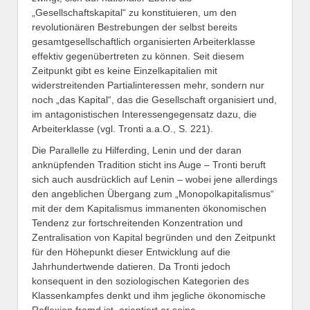
„Gesellschaftskapital“ zu konstituieren, um den
revolutionären Bestrebungen der selbst bereits
gesamtgesellschaftlich organisierten Arbeiterklasse
effektiv gegenübertreten zu können. Seit diesem
Zeitpunkt gibt es keine Einzelkapitalien mit
widerstreitenden Partialinteressen mehr, sondern nur
noch „das Kapital“, das die Gesellschaft organisiert und,
im antagonistischen Interessengegensatz dazu, die
Arbeiterklasse (vgl. Tronti a.a.O., S. 221).
Die Parallelle zu Hilferding, Lenin und der daran
anknüpfenden Tradition sticht ins Auge – Tronti beruft
sich auch ausdrücklich auf Lenin – wobei jene allerdings
den angeblichen Übergang zum „Monopolkapitalismus“
mit der dem Kapitalismus immanenten ökonomischen
Tendenz zur fortschreitenden Konzentration und
Zentralisation von Kapital begründen und den Zeitpunkt
für den Höhepunkt dieser Entwicklung auf die
Jahrhundertwende datieren. Da Tronti jedoch
konsequent in den soziologischen Kategorien des
Klassenkampfes denkt und ihm jegliche ökonomische
Reflexion fremd ist, orientiert er seine