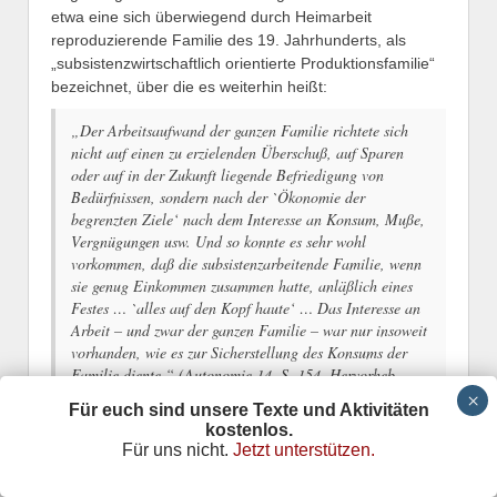
etwa eine sich überwiegend durch Heimarbeit
reproduzierende Familie des 19. Jahrhunderts, als
„subsistenzwirtschaftlich orientierte Produktionsfamilie“
bezeichnet, über die es weiterhin heißt:
„Der Arbeitsaufwand der ganzen Familie richtete sich
nicht auf einen zu erzielenden Überschuß, auf Sparen
oder auf in der Zukunft liegende Befriedigung von
Bedürfnissen, sondern nach der `Ökonomie der
begrenzten Ziele‘ nach dem Interesse an Konsum, Muße,
Vergnügungen usw. Und so konnte es sehr wohl
vorkommen, daß die subsistenzarbeitende Familie, wenn
sie genug Einkommen zusammen hatte, anläßlich eines
Festes … `alles auf den Kopf haute‘ … Das Interesse an
Arbeit – und zwar der ganzen Familie – war nur insoweit
vorhanden, wie es zur Sicherstellung des Konsums der
Familie diente.“ (Autonomie 14, S. 154, Hervorheb.
N.T.)
Für euch sind unsere Texte und Aktivitäten
kostenlos.
Indem der Begriff so völlig aufgelöst und auf die Frage
Für uns nicht.
Jetzt unterstützen.
der
Einstellung
zur eigenen Reproduktion reduziert wird,
läßt er sich nun beliebig mit Inhalt füllen. Neben