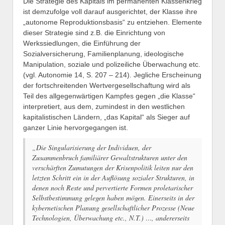
Die Strategie des Kapitals im permanenten Klassenkrieg
ist demzufolge voll darauf ausgerichtet, der Klasse ihre
„autonome Reproduktionsbasis“ zu entziehen. Elemente
dieser Strategie sind z.B. die Einrichtung von
Werkssiedlungen, die Einführung der
Sozialversicherung, Familienplanung, ideologische
Manipulation, soziale und polizeiliche Überwachung etc.
(vgl. Autonomie 14, S. 207 – 214). Jegliche Erscheinung
der fortschreitenden Wertvergesellschaftung wird als
Teil des allgegenwärtigen Kampfes gegen „die Klasse“
interpretiert, aus dem, zumindest in den westlichen
kapitalistischen Ländern, „das Kapital“ als Sieger auf
ganzer Linie hervorgegangen ist.
„Die Singularisierung der Individuen, der
Zusammenbruch familiärer Gewaltstrukturen unter den
verschärften Zumutungen der Krisenpolitik leiten nur den
letzten Schritt ein in der Auflösung sozialer Strukturen, in
denen noch Reste und pervertierte Formen proletarischer
Selbstbestimmung gelegen haben mögen. Einerseits in der
kybernetischen Planung gesellschaftlicher Prozesse (Neue
Technologien, Überwachung etc., N.T.) …, andererseits