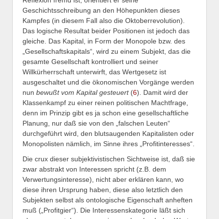
Geschichtsschreibung an den Höhepunkten dieses
Kampfes (in diesem Fall also die Oktoberrevolution).
Das logische Resultat beider Positionen ist jedoch das
gleiche. Das Kapital, in Form der Monopole bzw. des
„Gesellschaftskapitals“, wird zu einem Subjekt, das die
gesamte Gesellschaft kontrolliert und seiner
Willkürherrschaft unterwirft, das Wertgesetz ist
ausgeschaltet und die ökonomischen Vorgänge werden
nun
bewußt vom Kapital gesteuert
(
6
). Damit wird der
Klassenkampf zu einer reinen politischen Machtfrage,
denn im Prinzip gibt es ja schon eine gesellschaftliche
Planung, nur daß sie von den „falschen Leuten“
durchgeführt wird, den blutsaugenden Kapitalisten oder
Monopolisten nämlich, im Sinne ihres „Profitinteresses“.
Die crux dieser subjektivistischen Sichtweise ist, daß sie
zwar abstrakt von Interessen spricht (z.B. dem
Verwertungsinteresse), nicht aber erklären kann, wo
diese ihren Ursprung haben, diese also letztlich den
Subjekten selbst als ontologische Eigenschaft anheften
muß („Profitgier“). Die Interessenskategorie läßt sich