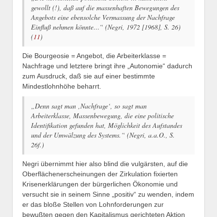
gewollt (!), daß auf die massenhaften Bewegungen des
Angebots eine ebensolche Vermassung der Nachfrage
Einfluß nehmen könnte…“ (Negri, 1972 [1968], S. 26)
(
11
)
Die Bourgeosie = Angebot, die Arbeiterklasse =
Nachfrage und letztere bringt ihre „Autonomie“ dadurch
zum Ausdruck, daß sie auf einer bestimmte
Mindestlohnhöhe beharrt.
„Denn sagt man ‚Nachfrage‘, so sagt man
Arbeiterklasse, Massenbewegung, die eine politische
Identifikation gefunden hat, Möglichkeit des Aufstandes
und der Umwälzung des Systems.“ (Negri, a.a.O., S.
26f.)
Negri übernimmt hier also blind die vulgärsten, auf die
Oberflächenerscheinungen der Zirkulation fixierten
Krisenerklärungen der bürgerlichen Ökonomie und
versucht sie in seinem Sinne „positiv“ zu wenden, indem
er das bloße Stellen von Lohnforderungen zur
bewußten gegen den Kapitalismus gerichteten Aktion