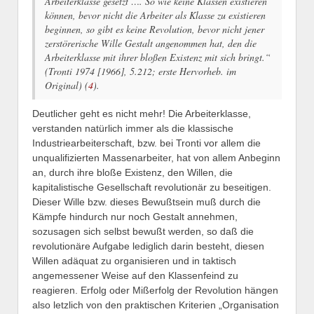
Arbeiterklasse gesetzt …. So wie keine Klassen existieren
können, bevor nicht die Arbeiter als Klasse zu existieren
beginnen, so gibt es keine Revolution, bevor nicht jener
zerstörerische Wille Gestalt angenommen hat, den die
Arbeiterklasse mit ihrer bloßen Existenz mit sich bringt.“
(Tronti 1974 [1966], 5.212; erste Hervorheb. im
Original) (
4
).
Deutlicher geht es nicht mehr! Die Arbeiterklasse,
verstanden natürlich immer als die klassische
Industriearbeiterschaft, bzw. bei Tronti vor allem die
unqualifizierten Massenarbeiter, hat von allem Anbeginn
an, durch ihre bloße Existenz, den Willen, die
kapitalistische Gesellschaft revolutionär zu beseitigen.
Dieser Wille bzw. dieses Bewußtsein muß durch die
Kämpfe hindurch nur noch Gestalt annehmen,
sozusagen sich selbst bewußt werden, so daß die
revolutionäre Aufgabe lediglich darin besteht, diesen
Willen adäquat zu organisieren und in taktisch
angemessener Weise auf den Klassenfeind zu
reagieren. Erfolg oder Mißerfolg der Revolution hängen
also letzlich von den praktischen Kriterien „Organisation