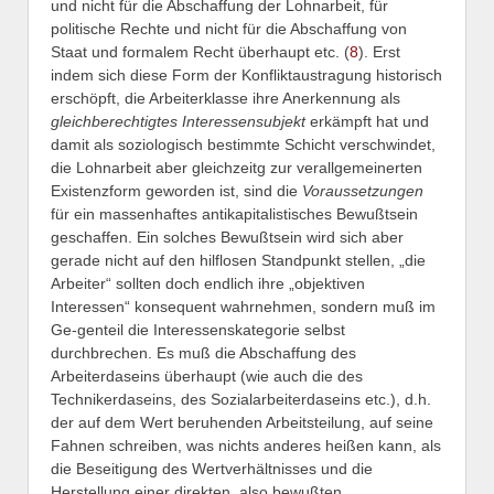
und nicht für die Abschaffung der Lohnarbeit, für
politische Rechte und nicht für die Abschaffung von
Staat und formalem Recht überhaupt etc. (
8
). Erst
indem sich diese Form der Konfliktaustragung historisch
erschöpft, die Arbeiterklasse ihre Anerkennung als
gleichberechtigtes Interessensubjekt
erkämpft hat und
damit als soziologisch bestimmte Schicht verschwindet,
die Lohnarbeit aber gleichzeitg zur verallgemeinerten
Existenzform geworden ist, sind die
Voraussetzungen
für ein massenhaftes antikapitalistisches Bewußtsein
geschaffen. Ein solches Bewußtsein wird sich aber
gerade nicht auf den hilflosen Standpunkt stellen, „die
Arbeiter“ sollten doch endlich ihre „objektiven
Interessen“ konsequent wahrnehmen, sondern muß im
Ge-genteil die Interessenskategorie selbst
durchbrechen. Es muß die Abschaffung des
Arbeiterdaseins überhaupt (wie auch die des
Technikerdaseins, des Sozialarbeiterdaseins etc.), d.h.
der auf dem Wert beruhenden Arbeitsteilung, auf seine
Fahnen schreiben, was nichts anderes heißen kann, als
die Beseitigung des Wertverhältnisses und die
Herstellung einer direkten, also bewußten