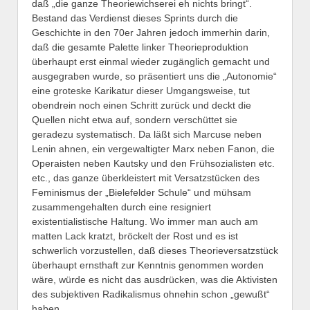
daß „die ganze Theoriewichserei eh nichts bringt“.
Bestand das Verdienst dieses Sprints durch die
Geschichte in den 70er Jahren jedoch immerhin darin,
daß die gesamte Palette linker Theorieproduktion
überhaupt erst einmal wieder zugänglich gemacht und
ausgegraben wurde, so präsentiert uns die „Autonomie“
eine groteske Karikatur dieser Umgangsweise, tut
obendrein noch einen Schritt zurück und deckt die
Quellen nicht etwa auf, sondern verschüttet sie
geradezu systematisch. Da läßt sich Marcuse neben
Lenin ahnen, ein vergewaltigter Marx neben Fanon, die
Operaisten neben Kautsky und den Frühsozialisten etc.
etc., das ganze überkleistert mit Versatzstücken des
Feminismus der „Bielefelder Schule“ und mühsam
zusammengehalten durch eine resigniert
existentialistische Haltung. Wo immer man auch am
matten Lack kratzt, bröckelt der Rost und es ist
schwerlich vorzustellen, daß dieses Theorieversatzstück
überhaupt ernsthaft zur Kenntnis genommen worden
wäre, würde es nicht das ausdrücken, was die Aktivisten
des subjektiven Radikalismus ohnehin schon „gewußt“
haben.