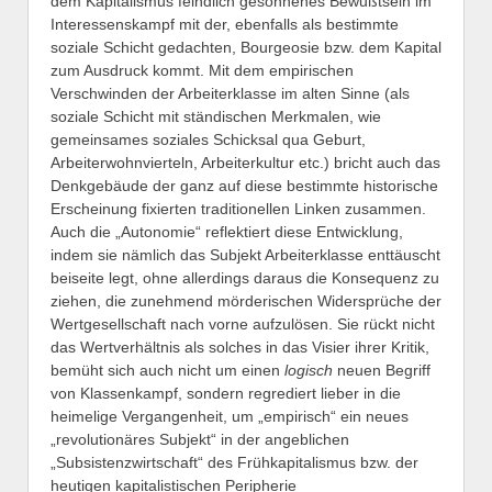
dem Kapitalismus feindlich gesonnenes Bewußtsein im
Interessenskampf mit der, ebenfalls als bestimmte
soziale Schicht gedachten, Bourgeosie bzw. dem Kapital
zum Ausdruck kommt. Mit dem empirischen
Verschwinden der Arbeiterklasse im alten Sinne (als
soziale Schicht mit ständischen Merkmalen, wie
gemeinsames soziales Schicksal qua Geburt,
Arbeiterwohnvierteln, Arbeiterkultur etc.) bricht auch das
Denkgebäude der ganz auf diese bestimmte historische
Erscheinung fixierten traditionellen Linken zusammen.
Auch die „Autonomie“ reflektiert diese Entwicklung,
indem sie nämlich das Subjekt Arbeiterklasse enttäuscht
beiseite legt, ohne allerdings daraus die Konsequenz zu
ziehen, die zunehmend mörderischen Widersprüche der
Wertgesellschaft nach vorne aufzulösen. Sie rückt nicht
das Wertverhältnis als solches in das Visier ihrer Kritik,
bemüht sich auch nicht um einen
logisch
neuen Begriff
von Klassenkampf, sondern regrediert lieber in die
heimelige Vergangenheit, um „empirisch“ ein neues
„revolutionäres Subjekt“ in der angeblichen
„Subsistenzwirtschaft“ des Frühkapitalismus bzw. der
heutigen kapitalistischen Peripherie