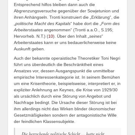
Entsprechend hilfos bleiben dann auch die
Abgrenzungsversuche gegenüber der Sowjetunion und
ihren Anhängseln. Tronti konstruiert die „Erklärung“, die
„
politische Macht des Kapitals
“ habe dort die „
Form des
Arbeiterstaates
angenommen“ (Tronti a.a.O., S.195;
Hervorheb. N.T.) (
10
). Über den Inhalt „
seines
“
Arbeiterstaates kann er uns bedauerlicherweise keine
Auskunft geben.
Auch der bekannte operaistische Theoretiker Toni Negri
führt uns überdeutlich die Beschränktheit eines
Ansatzes vor, dessen Ausgangspunkt die unmittelbar
empirische Interessenkategorie ist. In seinem Bemühen
um eine Krisentheorie, beispielsweise, interpretiert er, in
expliziter Anlehnung an Keynes, die Krise von 1929/30
als ursächlich durch eine Störung von Angebot und
Nachfrage bedingt. Die Ursache dieser Störung ist bei
ihm allerdings nicht das Wirken blinder ökonomischer
Gesetzmäßigkeiten sondern der antagonistische Wille
der feindlichen Klassensubjekte.
„Die herrschende politische Schicht … hatte nicht