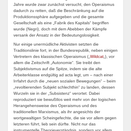
Jahre wurde zwar zunächst versucht, den Operaismus
dadurch zu retten, daß die Beschränkung auf die
Produktionssphäre aufgegeben und die gesamte
Gesellschaft als eine „Fabrik des Kapitals“ begriffen
wurde (Negri), doch mit dem Abebben der Kämpfe
versank der Ansatz in der Bedeutungslosigkeit.
Nur einige unermüdliche Aktivisten setzten die
Traditionslinie fort, in der Bundesrepublik, neben einigen
Vertretern des klassischen Operaismus („
Wildcat
„), vor
allem die Zeitschrift „Autonomie“. Sie treibt den
Subjektivismus auf die Spitze, indem sie die alte
Arbeiterklasse endgültig ad acta legt, um – nach einer
Irrfahrt durch die „neuen sozialen Bewegungen“ – beim
„revoltierenden Subjekt schlechthin“ zu landen, dessen
Wurzeln sie in der „Subsistenz“ verortet. Dabei
reproduziert sie bewußtlos weit mehr von der logischen
Herangehensweise des Operaismus und des
traditionellen Marxismus, als ihr angesichts der
wortgewaltigen Scheingefechte, die sie vor allem gegen
letzteren führt, lieb sein dürfte. Nicht nur das
instrumentelle Theorieverständnis, sondern vor allem