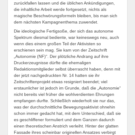
zurückfallen lassen und die üblichen Ankündigungen,
die inhaltliche Arbeit werde fortgesetzt, nichts als
magische Beschwörungsformeln bleiben, bis man sich
dem nächsten Kampagnenthema zuwendet.
Die ideologische Fertigsoße, der sich das autonome
Spektrum diesmal bediente, war keineswegs neu, auch
wenn dies einem großen Teil der Aktivisten so
erschienen sein mag. Sie kam von der Zeitschrift
„Autonomie (NF)“. Der plötzliche Andrang auf ihre
Druckerzeugnisse dürfte die ehemaligen
Redaktionsmitglieder selbst überrascht haben, denn mit
der jetzt nachgedruckten Nr. 14 hatten sie ihr
Zeitschriftenprojekt etwas resigniert beendet; viel
erstaunlicher ist jedoch im Grunde, daß die „Autonomie“
nicht bereits viel früher die wohlverdienten Ehrungen
empfangen durfte. Schließlich wiederholt sie nur das,
was der durchschnittliche Bewegungsaktivist ohnehin
schon immer gedacht hat, mit dem Unterschied, daß sie
es geschliffener formuliert und dem Ganzen dadurch
einen theoretischen Anstrich verleiht. Hinter der glatten
Fassade ihres scheinbar originellen Ansatzes verbirgt