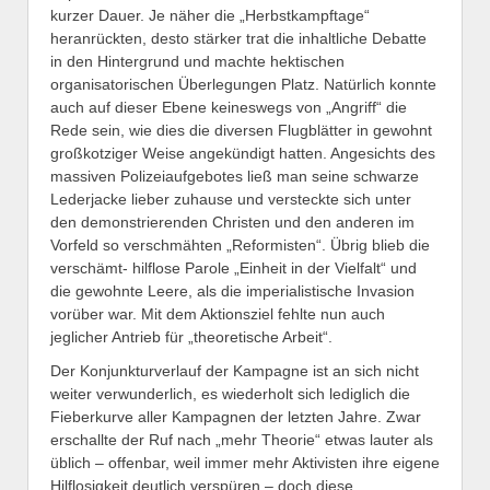
kurzer Dauer. Je näher die „Herbstkampftage“
heranrückten, desto stärker trat die inhaltliche Debatte
in den Hintergrund und machte hektischen
organisatorischen Überlegungen Platz. Natürlich konnte
auch auf dieser Ebene keineswegs von „Angriff“ die
Rede sein, wie dies die diversen Flugblätter in gewohnt
großkotziger Weise angekündigt hatten. Angesichts des
massiven Polizeiaufgebotes ließ man seine schwarze
Lederjacke lieber zuhause und versteckte sich unter
den demonstrierenden Christen und den anderen im
Vorfeld so verschmähten „Reformisten“. Übrig blieb die
verschämt- hilflose Parole „Einheit in der Vielfalt“ und
die gewohnte Leere, als die imperialistische Invasion
vorüber war. Mit dem Aktionsziel fehlte nun auch
jeglicher Antrieb für „theoretische Arbeit“.
Der Konjunkturverlauf der Kampagne ist an sich nicht
weiter verwunderlich, es wiederholt sich lediglich die
Fieberkurve aller Kampagnen der letzten Jahre. Zwar
erschallte der Ruf nach „mehr Theorie“ etwas lauter als
üblich – offenbar, weil immer mehr Aktivisten ihre eigene
Hilflosigkeit deutlich verspüren – doch diese