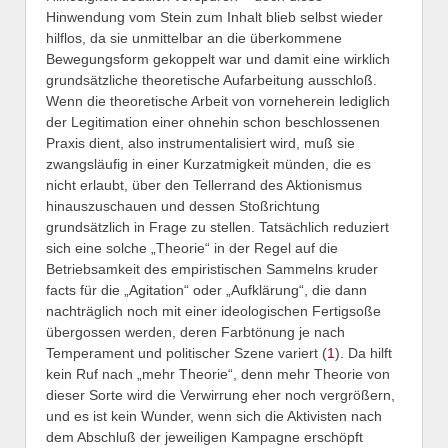
Hinwendung vom Stein zum Inhalt blieb selbst wieder
hilflos, da sie unmittelbar an die überkommene
Bewegungsform gekoppelt war und damit eine wirklich
grundsätzliche theoretische Aufarbeitung ausschloß.
Wenn die theoretische Arbeit von vorneherein lediglich
der Legitimation einer ohnehin schon beschlossenen
Praxis dient, also instrumentalisiert wird, muß sie
zwangsläufig in einer Kurzatmigkeit münden, die es
nicht erlaubt, über den Tellerrand des Aktionismus
hinauszuschauen und dessen Stoßrichtung
grundsätzlich in Frage zu stellen. Tatsächlich reduziert
sich eine solche „Theorie“ in der Regel auf die
Betriebsamkeit des empiristischen Sammelns kruder
facts für die „Agitation“ oder „Aufklärung“, die dann
nachträglich noch mit einer ideologischen Fertigsoße
übergossen werden, deren Farbtönung je nach
Temperament und politischer Szene variert (
1
). Da hilft
kein Ruf nach „mehr Theorie“, denn mehr Theorie von
dieser Sorte wird die Verwirrung eher noch vergrößern,
und es ist kein Wunder, wenn sich die Aktivisten nach
dem Abschluß der jeweiligen Kampagne erschöpft