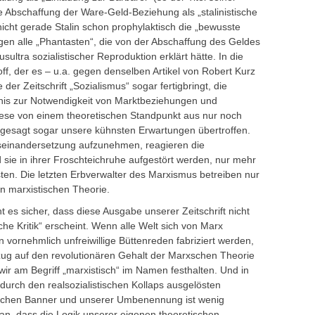
 die Abschaffung der Ware-Geld-Beziehung als „stalinistische
 nicht gerade Stalin schon prophylaktisch die „bewusste
n alle „Phantasten“, die von der Abschaffung des Geldes
ultra sozialistischer Reproduktion erklärt hätte. In die
ff, der es – u.a. gegen denselben Artikel von Robert Kurz
der Zeitschrift „Sozialismus“ sogar fertigbringt, die
nis zur Notwendigkeit von Marktbeziehungen und
Diese von einem theoretischen Standpunkt aus nur noch
 gesagt sogar unsere kühnsten Erwartungen übertroffen.
Auseinandersetzung aufzunehmen, reagieren die
sie in ihrer Froschteichruhe aufgestört werden, nur mehr
sten. Die letzten Erbverwalter des Marxismus betreiben nur
en marxistischen Theorie.
s sicher, dass diese Ausgabe unserer Zeitschrift nicht
che Kritik“ erscheint. Wenn alle Welt sich von Marx
vornehmlich unfreiwillige Büttenreden fabriziert werden,
ug auf den revolutionären Gehalt der Marxschen Theorie
ir am Begriff „marxistisch“ im Namen festhalten. Und in
 durch den realsozialistischen Kollaps ausgelösten
ischen Banner und unserer Umbenennung ist wenig
aran, dass die Logik unserer eigenen theoretischen