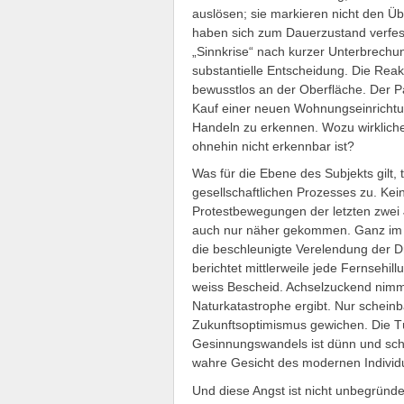
auslösen; sie markieren nicht den Ü
haben sich zum Dauerzustand verfest
„Sinnkrise“ nach kurzer Unterbrechun
substantielle Entscheidung. Die Reak
bewusstlos an der Oberfläche. Der P
Kauf einer neuen Wohnungseinrichtung
Handeln zu erkennen. Wozu wirklich
ohnehin nicht erkennbar ist?
Was für die Ebene des Subjekts gilt,
gesellschaftlichen Prozesses zu. Ke
Protestbewegungen der letzten zwei 
auch nur näher gekommen. Ganz im G
die beschleunigte Verelendung der D
berichtet mittlerweile jede Fernsehill
weiss Bescheid. Achselzuckend nimmt 
Naturkatastrophe ergibt. Nur scheinb
Zukunftsoptimismus gewichen. Die T
Gesinnungswandels ist dünn und sc
wahre Gesicht des modernen Individu
Und diese Angst ist nicht unbegründe