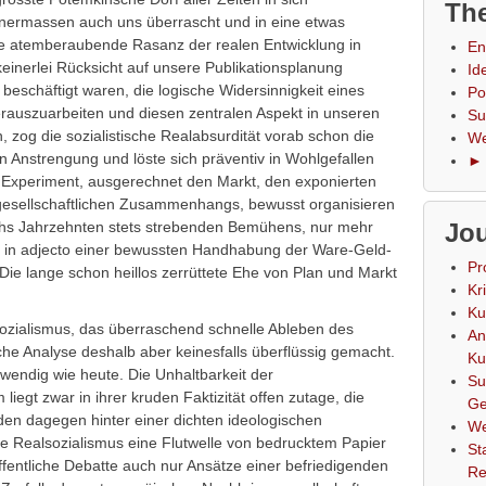
The
nermassen auch uns überrascht und in eine etwas
e atemberaubende Rasanz der realen Entwicklung in
En
inerlei Rücksicht auf unsere Publikationsplanung
Id
schäftigt waren, die logische Widersinnigkeit eines
Po
erauszuarbeiten und diesen zentralen Aspekt in unseren
Su
, zog die sozialistische Realabsurdität vorab schon die
We
 Anstrengung und löste sich präventiv in Wohlgefallen
► 
 Experiment, ausgerechnet den Markt, den exponierten
 gesellschaftlichen Zusammenhangs, bewusst organisieren
echs Jahrzehnten stets strebenden Bemühens, nur mehr
Jou
o in adjecto einer bewussten Handhabung der Ware-Geld-
Pr
Die lange schon heillos zerrüttete Ehe von Plan und Markt
Kr
Ku
sozialismus, das überraschend schnelle Ableben des
An
sche Analyse deshalb aber keinesfalls überflüssig gemacht.
Ku
twendig wie heute. Die Unhaltbarkeit der
Su
liegt zwar in ihrer kruden Faktizität offen zutage, die
Ge
en dagegen hinter einer dichten ideologischen
We
 Realsozialismus eine Flutwelle von bedrucktem Papier
St
öffentliche Debatte auch nur Ansätze einer befriedigenden
Re