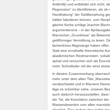
Antikritik) und entblödet sich nicht,
Regression“ zu identifizieren, als ob
Handhabung“ der Geldbeziehung gege
hätten fabulieren können, zum Nonplus
gleiche Kerbe schlägt Joachim Bischo
argumentierend – in der Aprilausgabe 
Marxschen „Grundrisse“ als Bekennt
geldförmiger Vermittlung zu lesen. 
lächerlichen Abgesänge haben offen
Statt eine ernsthafte theoretische 
akademischen Restmarxisten, sobald 
spinal und versuchen sich als Exorzi
mehr Schindluder mit der einst stolz
In diesem Zusammenhang überrascht e
mehr unter dem alten Titel „Marxistis
verabschiedet und in Marxens Namen 
läge es scheinbar nahe, unseren Bez
auch dadurch herauszustellen, dass w
der Tat, die Koinzidenz zwischen der
Massendesertion vom alten marxist
glücklich. Dies ändert aber nichts d