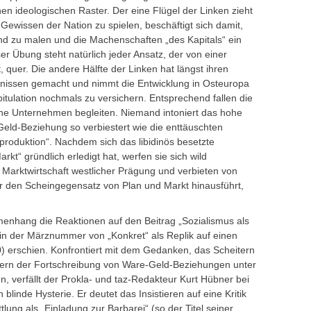
en ideologischen Raster. Der eine Flügel der Linken zieht
 Gewissen der Nation zu spielen, beschäftigt sich damit,
Wand zu malen und die Machenschaften „des Kapitals“ ein
r Übung steht natürlich jeder Ansatz, der von einer
, quer. Die andere Hälfte der Linken hat längst ihren
tnissen gemacht und nimmt die Entwicklung in Osteuropa
itulation nochmals zu versichern. Entsprechend fallen die
che Unternehmen begleiten. Niemand intoniert das hohe
-Geld-Beziehung so verbiestert wie die enttäuschten
produktion“. Nachdem sich das libidinös besetzte
arkt“ gründlich erledigt hat, werfen sie sich wild
 Marktwirtschaft westlicher Prägung und verbieten von
r den Scheingegensatz von Plan und Markt hinausführt,
enhang die Reaktionen auf den Beitrag „Sozialismus als
 in der Märznummer von „Konkret“ als Replik auf einen
0) erschien. Konfrontiert mit dem Gedanken, das Scheitern
tern der Fortschreibung von Ware-Geld-Beziehungen unter
, verfällt der Prokla- und taz-Redakteur Kurt Hübner bei
 blinde Hysterie. Er deutet das Insistieren auf eine Kritik
tlung als „Einladung zur Barbarei“ (so der Titel seiner