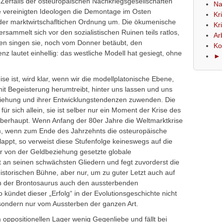
Zerfalls der osteuropäischen Nachkriegsgesellschaften
Na
 vereinigten Ideologen die Demontage im Osten
Kr
n der marktwirtschafltichen Ordnung um. Die ökumenische
Kr
ammelt sich vor den sozialistischen Ruinen teils ratlos,
Ar
men singen sie, noch vom Donner betäubt, den
Ko
nz lautet einhellig: das westliche Modell hat gesiegt, ohne
► 
se ist, wird klar, wenn wir die modellplatonische Ebene,
mit Begeisterung herumtreibt, hinter uns lassen und uns
ziehung und ihrer Entwicklungstendenzen zuwenden. Die
für sich allein, sie ist selber nur ein Moment der Krise des
erhaupt. Wenn Anfang der 80er Jahre die Weltmarktkrise
m, wenn zum Ende des Jahrzehnts die osteuropäische
appt, so verweist diese Stufenfolge keineswegs auf die
Der von der Geldbeziehung gesetzte globale
an seinen schwächsten Gliedern und fegt zuvorderst die
storischen Bühne, aber nur, um zu guter Letzt auch auf
 der Brontosaurus auch den aussterbenden
kündet dieser „Erfolg“ in der Evolutionsgeschichte nicht
 sondern nur vom Aussterben der ganzen Art.
 oppositionellen Lager wenig Gegenliebe und fällt bei