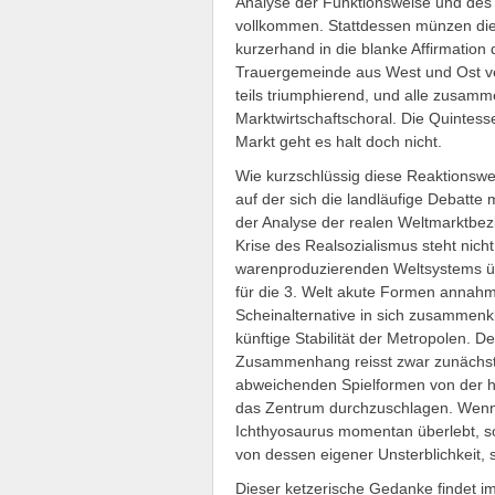
Analyse der Funktionsweise und des 
vollkommen. Stattdessen münzen die
kurzerhand in die blanke Affirmatio
Trauergemeinde aus West und Ost vers
teils triumphierend, und alle zusam
Marktwirtschaftschoral. Die Quintesse
Markt geht es halt doch nicht.
Wie kurzschlüssig diese Reaktionswei
auf der sich die landläufige Debatte 
der Analyse der realen Weltmarktbe
Krise des Realsozialismus steht nicht 
warenproduzierenden Weltsystems üb
für die 3. Welt akute Formen annah
Scheinalternative in sich zusammenkl
künftige Stabilität der Metropolen. 
Zusammenhang reisst zwar zunächst 
abweichenden Spielformen von der hi
das Zentrum durchzuschlagen. Wenn
Ichthyosaurus momentan überlebt, so 
von dessen eigener Unsterblichkeit,
Dieser ketzerische Gedanke findet im