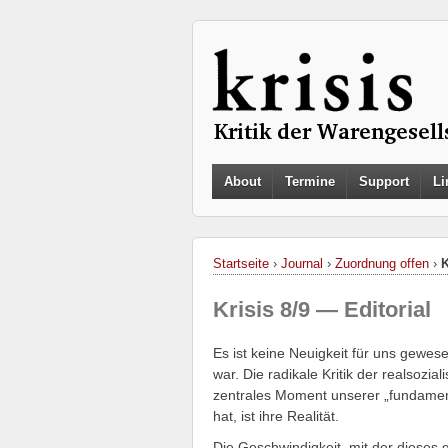
About
Termine
Support
Li
Startseite
›
Journal
›
Zuordnung offen
›
K
Krisis 8/9 — Editorial
Es ist keine Neuigkeit für uns gewes
war. Die radikale Kritik der realsozi
zentrales Moment unserer „fundament
hat, ist ihre Realität.
Die Geschwindigkeit, mit der dieses g