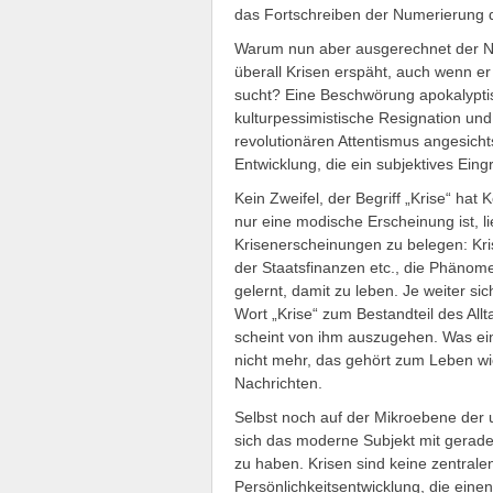
das Fortschreiben der Numerierung 
Warum nun aber ausgerechnet der Na
überall Krisen erspäht, auch wenn er
sucht? Eine Beschwörung apokalypti
kulturpessimistische Resignation un
revolutionären Attentismus angesichts
Entwicklung, die ein subjektives Eing
Kein Zweifel, der Begriff „Krise“ hat 
nur eine modische Erscheinung ist, li
Krisenerscheinungen zu belegen: Krise
der Staatsfinanzen etc., die Phänom
gelernt, damit zu leben. Je weiter s
Wort „Krise“ zum Bestandteil des Al
scheint von ihm auszugehen. Was eine
nicht mehr, das gehört zum Leben w
Nachrichten.
Selbst noch auf der Mikroebene der
sich das moderne Subjekt mit gerade
zu haben. Krisen sind keine zentrale
Persönlichkeitsentwicklung, die ein