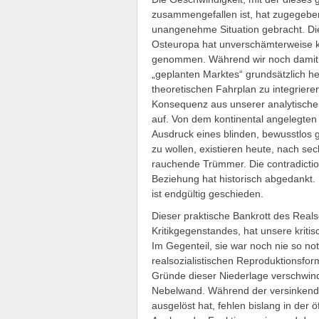
zusammengefallen ist, hat zugegebe
unangenehme Situation gebracht. Di
Osteuropa hat unverschämterweise ke
genommen. Während wir noch damit be
„geplanten Marktes“ grundsätzlich h
theoretischen Fahrplan zu integrieren
Konsequenz aus unserer analytischen
auf. Von dem kontinental angelegten
Ausdruck eines blinden, bewusstlos
zu wollen, existieren heute, nach s
rauchende Trümmer. Die contradicti
Beziehung hat historisch abgedankt. 
ist endgültig geschieden.
Dieser praktische Bankrott des Real
Kritikgegenstandes, hat unsere kriti
Im Gegenteil, sie war noch nie so no
realsozialistischen Reproduktionsform 
Gründe dieser Niederlage verschwind
Nebelwand. Während der versinkende
ausgelöst hat, fehlen bislang in der 