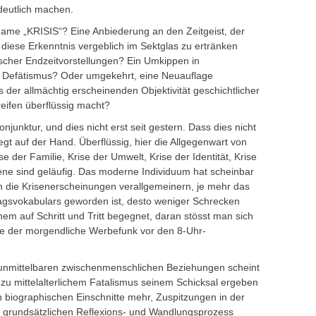
deutlich machen.
me „KRISIS“? Eine Anbiederung an den Zeitgeist, der
 diese Erkenntnis vergeblich im Sektglas zu ertränken
scher Endzeitvorstellungen? Ein Umkippen in
d Defätismus? Oder umgekehrt, eine Neuauflage
 der allmächtig erscheinenden Objektivität geschichtlicher
reifen überflüssig macht?
Konjunktur, und dies nicht erst seit gestern. Dass dies nicht
egt auf der Hand. Überflüssig, hier die Allgegenwart von
 der Familie, Krise der Umwelt, Krise der Identität, Krise
ene sind geläufig. Das moderne Individuum hat scheinbar
ich die Krisenerscheinungen verallgemeinern, je mehr das
ltagsvokabulars geworden ist, desto weniger Schrecken
m auf Schritt und Tritt begegnet, daran stösst man sich
ie der morgendliche Werbefunk vor den 8-Uhr-
 unmittelbaren zwischenmenschlichen Beziehungen scheint
zu mittelalterlichem Fatalismus seinem Schicksal ergeben
n biographischen Einschnitte mehr, Zuspitzungen in der
en grundsätzlichen Reflexions- und Wandlungsprozess