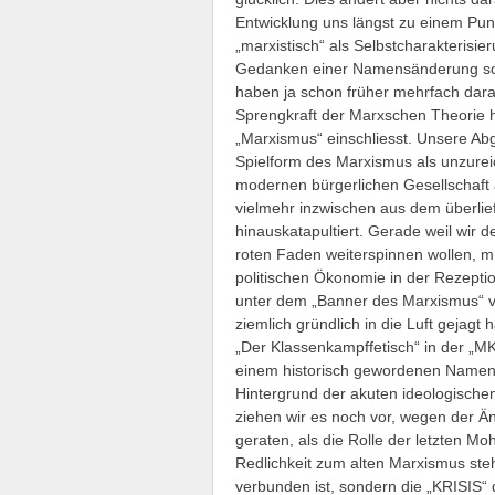
Entwicklung uns längst zu einem Pun
„marxistisch“ als Selbstcharakterisi
Gedanken einer Namensänderung schl
haben ja schon früher mehrfach dara
Sprengkraft der Marxschen Theorie he
„Marxismus“ einschliesst. Unsere Ab
Spielform des Marxismus als unzurei
modernen bürgerlichen Gesellschaft 
vielmehr inzwischen aus dem überlie
hinauskatapultiert. Gerade weil wir 
roten Faden weiterspinnen wollen, mü
politischen Ökonomie in der Rezeptio
unter dem „Banner des Marxismus“ v
ziemlich gründlich in die Luft gejagt
„Der Klassenkampffetisch“ in der „MK“
einem historisch gewordenen Namen
Hintergrund der akuten ideologisch
ziehen wir es noch vor, wegen der 
geraten, als die Rolle der letzten M
Redlichkeit zum alten Marxismus ste
verbunden ist, sondern die „KRISIS“ d