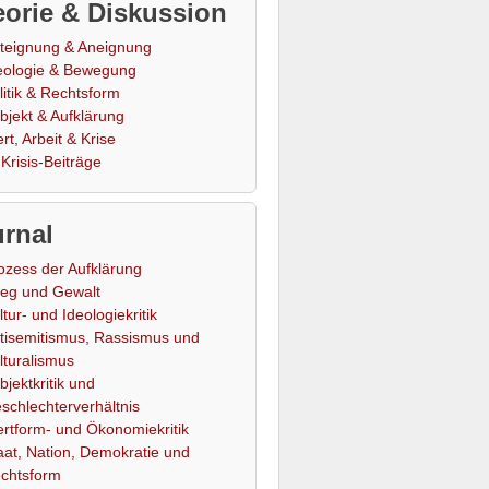
orie & Diskussion
teignung & Aneignung
eologie & Bewegung
litik & Rechtsform
bjekt & Aufklärung
rt, Arbeit & Krise
Krisis-Beiträge
rnal
ozess der Aufklärung
ieg und Gewalt
ltur- und Ideologiekritik
tisemitismus, Rassismus und
lturalismus
bjektkritik und
schlechterverhältnis
rtform- und Ökonomiekritik
aat, Nation, Demokratie und
chtsform