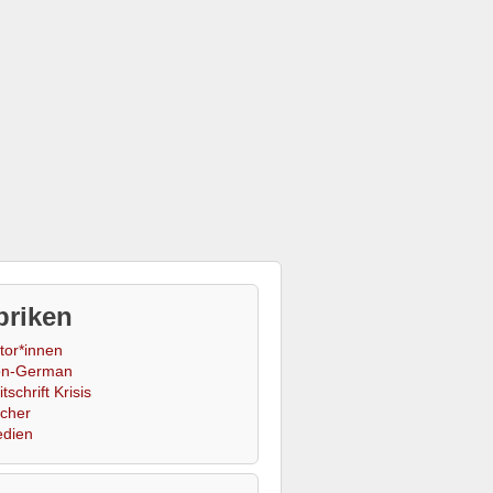
briken
tor*innen
n-German
tschrift Krisis
cher
dien