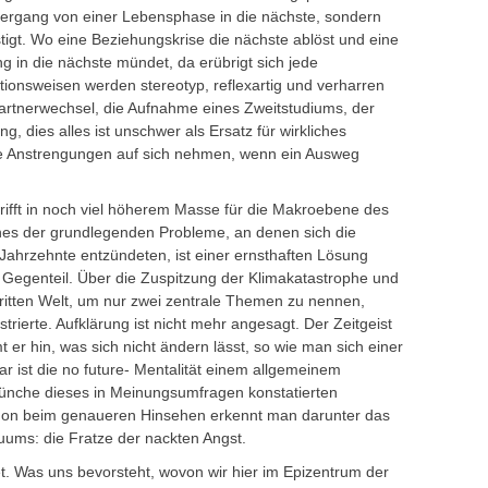
bergang von einer Lebensphase in die nächste, sondern
igt. Wo eine Beziehungskrise die nächste ablöst und eine
g in die nächste mündet, da erübrigt sich jede
tionsweisen werden stereotyp, reflexartig und verharren
artnerwechsel, die Aufnahme eines Zweitstudiums, der
, dies alles ist unschwer als Ersatz für wirkliches
e Anstrengungen auf sich nehmen, wenn ein Ausweg
 trifft in noch viel höherem Masse für die Makroebene des
ines der grundlegenden Probleme, an denen sich die
Jahrzehnte entzündeten, ist einer ernsthaften Lösung
egenteil. Über die Zuspitzung der Klimakatastrophe und
ritten Welt, um nur zwei zentrale Themen zu nennen,
ustrierte. Aufklärung ist nicht mehr angesagt. Der Zeitgeist
er hin, was sich nicht ändern lässt, so wie man sich einer
ar ist die no future- Mentalität einem allgemeinem
ünche dieses in Meinungsumfragen konstatierten
hon beim genaueren Hinsehen erkennt man darunter das
ums: die Fratze der nackten Angst.
t. Was uns bevorsteht, wovon wir hier im Epizentrum der