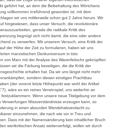
kt geführt hat, an dem die Beibehaltung des Wörtchens
erung vollkommen irreführend geworden ist; mit dem
agen wir uns mittlerweile schon gut 2 Jahre herum. Wir
uf hingewiesen, dass unser Versuch, die revolutionäre
rauszuarbeiten, gerade die radikale Kritik des
grenzung begnügt sich nicht damit, die eine oder andere
chend zu verwerfen. Mit unserem Versuch, eine Kritik der
auf der Höhe der Zeit zu formulieren, haben wir uns
ferten marxistischen Denkuniversum in toto
den von Marx mit der Analyse des Warenfetischs geknüpften
ssen wir die Färbung beseitigen, die die Kritik der
nsgeschichte erhalten hat. Da wir uns längst nicht mehr
orankämpfen, sondern diesen einstigen Prachtbau
 haben (der vorerst letzte Höhepunkt war wohl der Artikel
7), wäre es ein reines Verwirrspiel, uns weiterhin an
 festzuklammern. Wenn unsere neue Titelgebung vor dem
en Verwerfungen Missverständnisse erzeugen kann, so
Änderung in einen absurden Wendehalsverdacht zu
ohikaner einzunehmen, die nach wie vor in Treu und
hen. Dass mit der Namensänderung kein inhaltlicher Bruch
en wertkritischen Ansatz weiterverfolgt, wollen wir durch