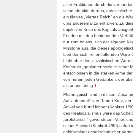
allen Fraktionen durch die vorhanden
seine Identität daraus, das schlechte
ein fiktives „Viertes Reich“ an die 
ums anderemal zu entlarven. Zu diese
objektiven Krise des Kapitals ausgeht
Frieden mit den bestehenden Verhäl
nur zum Anlass, sich der eigenen Kap
Misstöne aus, die dieses apologetis
Lied der sich frei entfaltenden Ware
Liebhaber der „sozialistischen Waren
Konstrukt „geplanter sozialistischer M
entschlossen in die starken Arme der
vornherein jeden Gedanken, der übe
als unanständig
1
.
Phänotypisch sind in diesem Zusamm
Auslaufmodell“ von Robert Kurz, der
Artikel von Kurt Hübner (Konkret 1/9
des Realsozialismus wäre das Schei
„proletarisch“ gewendetem Vorzeichen
seiner Antwort (Konkret 4/90) sofort in
geldförmiger gesellschaftlicher Vermit