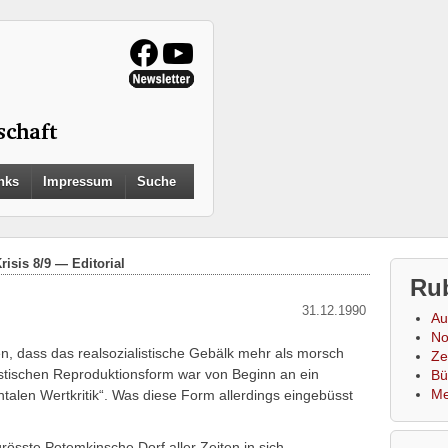
Search
nks
Impressum
Suche
for:
Search Button
risis 8/9 — Editorial
Ru
31.12.1990
Au
No
en, dass das realsozialistische Gebälk mehr als morsch
Zei
alistischen Reproduktionsform war von Beginn an ein
Bü
Me
alen Wertkritik“. Was diese Form allerdings eingebüsst
rösste Potemkinsche Dorf aller Zeiten in sich