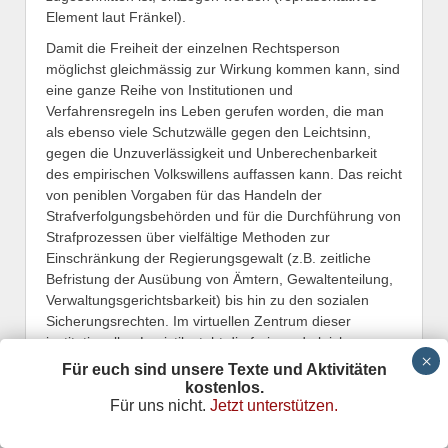
Element laut Fränkel).
Damit die Freiheit der einzelnen Rechtsperson
möglichst gleichmässig zur Wirkung kommen kann, sind
eine ganze Reihe von Institutionen und
Verfahrensregeln ins Leben gerufen worden, die man
als ebenso viele Schutzwälle gegen den Leichtsinn,
gegen die Unzuverlässigkeit und Unberechenbarkeit
des empirischen Volkswillens auffassen kann. Das reicht
von peniblen Vorgaben für das Handeln der
Strafverfolgungsbehörden und für die Durchführung von
Strafprozessen über vielfältige Methoden zur
Einschränkung der Regierungsgewalt (z.B. zeitliche
Befristung der Ausübung von Ämtern, Gewaltenteilung,
Verwaltungsgerichtsbarkeit) bis hin zu den sozialen
Sicherungsrechten. Im virtuellen Zentrum dieser
institutionellen Logistik steht die freie und gleiche
Rechtsperson, die in nahezu allen Verfassungen der
Für euch sind unsere Texte und Aktivitäten
Welt als diejenige Kategorie Mensch auftritt, der
kostenlos.
Für uns nicht.
Jetzt unterstützen.
gewissermassen von Natur aus gewisse
unveräusserliche Grundrechte (Unantastbarkeit der
Person, des Gewissens, der Wohnung, des Eigentums)