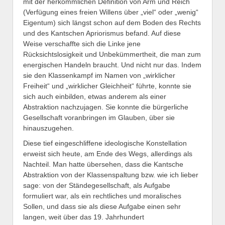
mit der herkömmlichen Definition von Arm und Reich
(Verfügung eines freien Willens über „viel“ oder „wenig“
Eigentum) sich längst schon auf dem Boden des Rechts
und des Kantschen Apriorismus befand. Auf diese
Weise verschaffte sich die Linke jene
Rücksichtslosigkeit und Unbekümmertheit, die man zum
energischen Handeln braucht. Und nicht nur das. Indem
sie den Klassenkampf im Namen von „wirklicher
Freiheit“ und „wirklicher Gleichheit“ führte, konnte sie
sich auch einbilden, etwas anderem als einer
Abstraktion nachzujagen. Sie konnte die bürgerliche
Gesellschaft voranbringen im Glauben, über sie
hinauszugehen.
Diese tief eingeschliffene ideologische Konstellation
erweist sich heute, am Ende des Wegs, allerdings als
Nachteil. Man hatte übersehen, dass die Kantsche
Abstraktion von der Klassenspaltung bzw. wie ich lieber
sage: von der Ständegesellschaft, als Aufgabe
formuliert war, als ein rechtliches und moralisches
Sollen, und dass sie als diese Aufgabe einen sehr
langen, weit über das 19. Jahrhundert