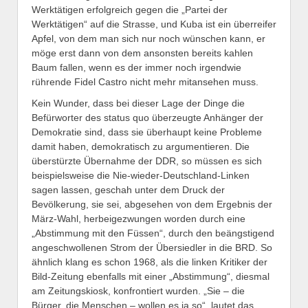
Werktätigen erfolgreich gegen die „Partei der
Werktätigen“ auf die Strasse, und Kuba ist ein überreifer
Apfel, von dem man sich nur noch wünschen kann, er
möge erst dann von dem ansonsten bereits kahlen
Baum fallen, wenn es der immer noch irgendwie
rührende Fidel Castro nicht mehr mitansehen muss.
Kein Wunder, dass bei dieser Lage der Dinge die
Befürworter des status quo überzeugte Anhänger der
Demokratie sind, dass sie überhaupt keine Probleme
damit haben, demokratisch zu argumentieren. Die
überstürzte Übernahme der DDR, so müssen es sich
beispielsweise die Nie-wieder-Deutschland-Linken
sagen lassen, geschah unter dem Druck der
Bevölkerung, sie sei, abgesehen von dem Ergebnis der
März-Wahl, herbeigezwungen worden durch eine
„Abstimmung mit den Füssen“, durch den beängstigend
angeschwollenen Strom der Übersiedler in die BRD. So
ähnlich klang es schon 1968, als die linken Kritiker der
Bild-Zeitung ebenfalls mit einer „Abstimmung“, diesmal
am Zeitungskiosk, konfrontiert wurden. „Sie – die
Bürger, die Menschen – wollen es ja so“, lautet das