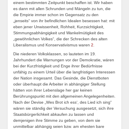
einem bestimmten Zeitpunkt beschaffen ist. Wir haben
es dann mit allen Schrunden und Mängeln zu tun, die
die Empirie immer schon im Gegensatz zu den
„jenseits“ von ihr befindlichen Idealen besessen hat: mit
eben jener Unwissenheit, Rohheit, Kurzsichtigkeit,
Stimmungsabhängigkeit und Wankelmütigkeit des
„gewöhnlichen Volkes“, die der Schrecken des alten
Liberalismus und Konservativismus waren
2
.
Die niederen Volksklassen, so lauteten im 19.
Jahrhundert die Warnungen vor der Demokratie, wären
bei der Kurzfristigkeit und Enge ihrer Bedürfnisse
unfähig zu einem Urteil über die langfristigen Interessen
der Nation insgesamt. Das Gesinde, die Dienstboten
oder überhaupt die Arbeiter in abhängiger Stellung
hätten von ihrer Lebenslage her gar keinen
Berührungspunkt mit den allgemeinen Angelegenheiten.
Nach der Devise „Wes Brot ich ess‘, des Lied ich sing“
wären sie ständig der Versuchung ausgesetzt, sich ihre
Staatsbürgerlichkeit abkaufen zu lassen und
demjenigen ihre Stimme zu geben, von dem sie
unmittelbar abhängig seien bzw. am ehesten bare