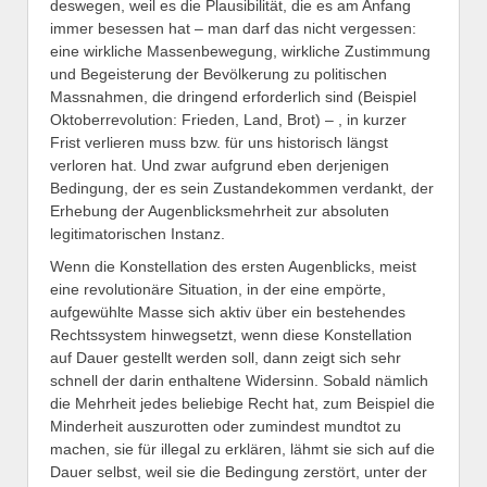
deswegen, weil es die Plausibilität, die es am Anfang
immer besessen hat – man darf das nicht vergessen:
eine wirkliche Massenbewegung, wirkliche Zustimmung
und Begeisterung der Bevölkerung zu politischen
Massnahmen, die dringend erforderlich sind (Beispiel
Oktoberrevolution: Frieden, Land, Brot) – , in kurzer
Frist verlieren muss bzw. für uns historisch längst
verloren hat. Und zwar aufgrund eben derjenigen
Bedingung, der es sein Zustandekommen verdankt, der
Erhebung der Augenblicksmehrheit zur absoluten
legitimatorischen Instanz.
Wenn die Konstellation des ersten Augenblicks, meist
eine revolutionäre Situation, in der eine empörte,
aufgewühlte Masse sich aktiv über ein bestehendes
Rechtssystem hinwegsetzt, wenn diese Konstellation
auf Dauer gestellt werden soll, dann zeigt sich sehr
schnell der darin enthaltene Widersinn. Sobald nämlich
die Mehrheit jedes beliebige Recht hat, zum Beispiel die
Minderheit auszurotten oder zumindest mundtot zu
machen, sie für illegal zu erklären, lähmt sie sich auf die
Dauer selbst, weil sie die Bedingung zerstört, unter der