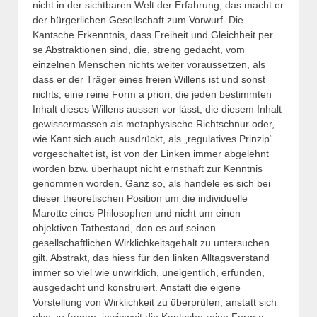
nicht in der sichtbaren Welt der Erfahrung, das macht er
der bürgerlichen Gesellschaft zum Vorwurf. Die
Kantsche Erkenntnis, dass Freiheit und Gleichheit per
se Abstraktionen sind, die, streng gedacht, vom
einzelnen Menschen nichts weiter voraussetzen, als
dass er der Träger eines freien Willens ist und sonst
nichts, eine reine Form a priori, die jeden bestimmten
Inhalt dieses Willens aussen vor lässt, die diesem Inhalt
gewissermassen als metaphysische Richtschnur oder,
wie Kant sich auch ausdrückt, als „regulatives Prinzip“
vorgeschaltet ist, ist von der Linken immer abgelehnt
worden bzw. überhaupt nicht ernsthaft zur Kenntnis
genommen worden. Ganz so, als handele es sich bei
dieser theoretischen Position um die individuelle
Marotte eines Philosophen und nicht um einen
objektiven Tatbestand, den es auf seinen
gesellschaftlichen Wirklichkeitsgehalt zu untersuchen
gilt. Abstrakt, das hiess für den linken Alltagsverstand
immer so viel wie unwirklich, uneigentlich, erfunden,
ausgedacht und konstruiert. Anstatt die eigene
Vorstellung von Wirklichkeit zu überprüfen, anstatt sich
also zu fragen, inwieweit die Kantsche reine Form a