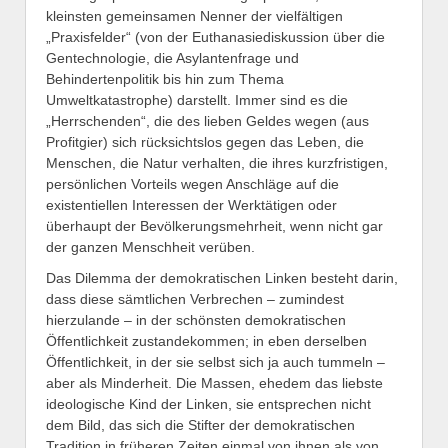
kleinsten gemeinsamen Nenner der vielfältigen
„Praxisfelder“ (von der Euthanasiediskussion über die
Gentechnologie, die Asylantenfrage und
Behindertenpolitik bis hin zum Thema
Umweltkatastrophe) darstellt. Immer sind es die
„Herrschenden“, die des lieben Geldes wegen (aus
Profitgier) sich rücksichtslos gegen das Leben, die
Menschen, die Natur verhalten, die ihres kurzfristigen,
persönlichen Vorteils wegen Anschläge auf die
existentiellen Interessen der Werktätigen oder
überhaupt der Bevölkerungsmehrheit, wenn nicht gar
der ganzen Menschheit verüben.
Das Dilemma der demokratischen Linken besteht darin,
dass diese sämtlichen Verbrechen – zumindest
hierzulande – in der schönsten demokratischen
Öffentlichkeit zustandekommen; in eben derselben
Öffentlichkeit, in der sie selbst sich ja auch tummeln –
aber als Minderheit. Die Massen, ehedem das liebste
ideologische Kind der Linken, sie entsprechen nicht
dem Bild, das sich die Stifter der demokratischen
Tradition in früheren Zeiten einmal von ihnen als von