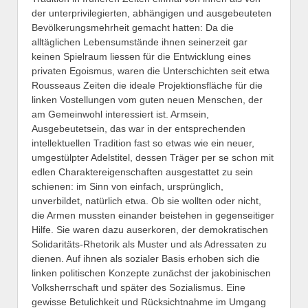
der unterprivilegierten, abhängigen und ausgebeuteten
Bevölkerungsmehrheit gemacht hatten: Da die
alltäglichen Lebensumstände ihnen seinerzeit gar
keinen Spielraum liessen für die Entwicklung eines
privaten Egoismus, waren die Unterschichten seit etwa
Rousseaus Zeiten die ideale Projektionsfläche für die
linken Vostellungen vom guten neuen Menschen, der
am Gemeinwohl interessiert ist. Armsein,
Ausgebeutetsein, das war in der entsprechenden
intellektuellen Tradition fast so etwas wie ein neuer,
umgestülpter Adelstitel, dessen Träger per se schon mit
edlen Charaktereigenschaften ausgestattet zu sein
schienen: im Sinn von einfach, ursprünglich,
unverbildet, natürlich etwa. Ob sie wollten oder nicht,
die Armen mussten einander beistehen in gegenseitiger
Hilfe. Sie waren dazu auserkoren, der demokratischen
Solidaritäts-Rhetorik als Muster und als Adressaten zu
dienen. Auf ihnen als sozialer Basis erhoben sich die
linken politischen Konzepte zunächst der jakobinischen
Volksherrschaft und später des Sozialismus. Eine
gewisse Betulichkeit und Rücksichtnahme im Umgang