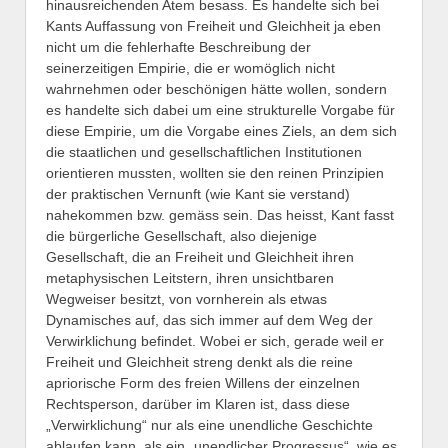
hinausreichenden Atem besass. Es handelte sich bei
Kants Auffassung von Freiheit und Gleichheit ja eben
nicht um die fehlerhafte Beschreibung der
seinerzeitigen Empirie, die er womöglich nicht
wahrnehmen oder beschönigen hätte wollen, sondern
es handelte sich dabei um eine strukturelle Vorgabe für
diese Empirie, um die Vorgabe eines Ziels, an dem sich
die staatlichen und gesellschaftlichen Institutionen
orientieren mussten, wollten sie den reinen Prinzipien
der praktischen Vernunft (wie Kant sie verstand)
nahekommen bzw. gemäss sein. Das heisst, Kant fasst
die bürgerliche Gesellschaft, also diejenige
Gesellschaft, die an Freiheit und Gleichheit ihren
metaphysischen Leitstern, ihren unsichtbaren
Wegweiser besitzt, von vornherein als etwas
Dynamisches auf, das sich immer auf dem Weg der
Verwirklichung befindet. Wobei er sich, gerade weil er
Freiheit und Gleichheit streng denkt als die reine
apriorische Form des freien Willens der einzelnen
Rechtsperson, darüber im Klaren ist, dass diese
„Verwirklichung“ nur als eine unendliche Geschichte
ablaufen kann, als ein „unendlicher Progressus“, wie es