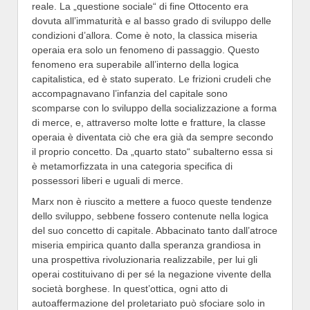
reale. La „questione sociale“ di fine Ottocento era
dovuta all’immaturità e al basso grado di sviluppo delle
condizioni d’allora. Come è noto, la classica miseria
operaia era solo un fenomeno di passaggio. Questo
fenomeno era superabile all’interno della logica
capitalistica, ed è stato superato. Le frizioni crudeli che
accompagnavano l’infanzia del capitale sono
scomparse con lo sviluppo della socializzazione a forma
di merce, e, attraverso molte lotte e fratture, la classe
operaia è diventata ciò che era già da sempre secondo
il proprio concetto. Da „quarto stato“ subalterno essa si
è metamorfizzata in una categoria specifica di
possessori liberi e uguali di merce.
Marx non è riuscito a mettere a fuoco queste tendenze
dello sviluppo, sebbene fossero contenute nella logica
del suo concetto di capitale. Abbacinato tanto dall’atroce
miseria empirica quanto dalla speranza grandiosa in
una prospettiva rivoluzionaria realizzabile, per lui gli
operai costituivano di per sé la negazione vivente della
società borghese. In quest’ottica, ogni atto di
autoaffermazione del proletariato può sfociare solo in