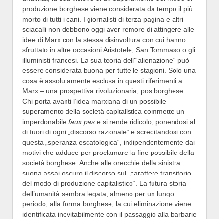
produzione borghese viene considerata da tempo il più
morto di tutti i cani. I giornalisti di terza pagina e altri
sciacalli non debbono oggi aver remore di attingere alle
idee di Marx con la stessa disinvoltura con cui hanno
sfruttato in altre occasioni Aristotele, San Tommaso o gli
illuministi francesi. La sua teoria dell'“alienazione“ può
essere considerata buona per tutte le stagioni. Solo una
cosa è assolutamente esclusa in questi riferimenti a
Marx – una prospettiva rivoluzionaria, postborghese.
Chi porta avanti l’idea marxiana di un possibile
superamento della società capitalistica commette un
imperdonabile
faux pas
e si rende ridicolo, ponendosi al
di fuori di ogni „discorso razionale“ e screditandosi con
questa „speranza escatologica“, indipendentemente dai
motivi che adduce per proclamare la fine possibile della
società borghese. Anche alle orecchie della sinistra
suona assai oscuro il discorso sul „carattere transitorio
del modo di produzione capitalistico“. La futura storia
dell’umanità sembra legata, almeno per un lungo
periodo, alla forma borghese, la cui eliminazione viene
identificata inevitabilmente con il passaggio alla barbarie