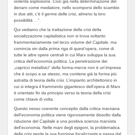
violenta esplosione. Così già nella determinazione del
denaro come mediatore, nello scomporsi dello scambio
in due atti, c’è il germe delle crisi, almeno la loro
possibilità …“.
Qui vediamo che la trattazione della crisi della
socializzazione capitalistica non si trova soltanto
frammentariamente nel terzo volume del
Capitale
, ma
comincia sin dalla prima riga di quest’opera, come di
tutte le altre opere centrali in cui Marx sviluppa la sua
critica dell’economia politica. La penetrazione dei
„capricci metafisici“ della forma-merce non è un’impresa
che è scopo a se stesso, ma contiene già la forma più
astratta di teoria della crisi. L’impianto architettonico in
cui si integra il frammento gigantesco dell’opera di Marx
è orientato fin da principio verso la teoria della crisi
come chiave di volta.
Questo nesso coerente concepito dalla critica marxiana
dell’economia politica viene rigorosamente dissolto dalla
riduzione del
Capitale
a una positiva scienza marxista
dell’economia. Nelle mani degli epigoni, la problematica
della crisi perde la sua funzione focalizzante e passa dal