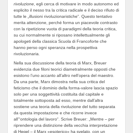
rivoluzione
, egli cerca di motivare in modo autonomo ed
esplicito il nesso tra la critica radicale e il deciso rifiuto di
tutte le „illusioni rivoluzionaristiche“. Questo tentativo
merita attenzione, perché forma un piacevole contrasto
con la ripetizione vuota di paradigmi della teoria critica,
su cui normalmente si riposano intellettualmente gli
apologeti della classica Scuola di Francoforte che
hanno perso ogni speranza nella prospettiva
rivoluzionaria.
Nella sua discussione della teoria di Marx, Breuer
evidenzia due filoni teorici diametralmente opposti che
esistono l’uno accanto all’altro nell’opera del maestro.
Da una parte, Marx dimostra nella sua critica del
feticismo che il dominio della forma-valore lascia spazio
solo per una soggettività costituita dal capitale e
totalmente sottoposta ad esso, mentre dall’altra
sostiene una teoria della rivoluzione del tutto separata
da questa impostazione e che ricorre invece
all'“ontologia del lavoro“. Scrive Breuer: „Mentre – per
riprendere una distinzione della vecchia interpretazione
di Hegel – il Marx «esoterico» ha svelato, con un