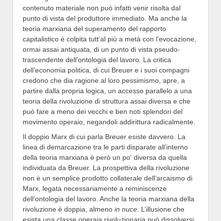
contenuto materiale non può infatti venir risolta dal
punto di vista del produttore immediato. Ma anche la
teoria marxiana del superamento del rapporto
capitalistico è colpita tutt’al più a metà con l’evocazione,
ormai assai antiquata, di un punto di vista pseudo-
trascendente dell’ontologia del lavoro. La critica
dell’economia politica, di cui Breuer e i suoi compagni
credono che dia ragione al loro pessimismo, apre, a
partire dalla propria logica, un accesso parallelo a una
teoria della rivoluzione di struttura assai diversa e che
può fare a meno dei vecchi e ben noti splendori del
movimento operaio, negandoli addirittura radicalmente.
Il doppio Marx di cui parla Breuer esiste davvero. La
linea di demarcazione tra le parti disparate all’interno
della teoria marxiana è però un po‘ diversa da quella
individuata da Breuer. La prospettiva della rivoluzione
non è un semplice prodotto collaterale dell’arcaismo di
Marx, legata necessariamente a reminiscenze
dell’ontologia del lavoro. Anche la teoria marxiana della
rivoluzione è doppia, almeno
in nuce
. L’illusione che
esista una classe operaia rivoluzionaria può dissolversi