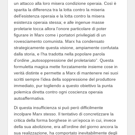
un attacco alla loro misera condizione operaia. Così è
sparita la differenza tra la lotta contro la miseria
dell’esistenza operaia e la lotta contro la misera
esistenza operaia stessa; e alle ingenue masse
proletarie tocca allora l’onore particolare di poter
figurare in Marx come i portatori privilegiati di un
rovesciamento comunista. Marx ha condensato
strategicamente questa visione, ampiamente confutata
dalla storia, e l’ha tradotta nella popolare parola
d’ordine „autosoppressione del proletariato“. Questa
formuletta magica mette forzatamente insieme cose in
verità distinte e permette a Marx di mantenere nei suoi
scritti sempre l’idea della soppressione del produttore
immediato, pur togliendo a questo obiettivo la punta
polemica diretta contro ogni coscienza operaia
autoaffermativa.
Di questa insufficienza si può però difficilmente
incolpare Marx stesso. Il tentativo di concretizzare la
critica della forma borghese in un’epoca in cui, invece
della sua abolizione, era all’ordine del giorno ancora la
sua realizzazione, ha comportato inevitabilmente degli