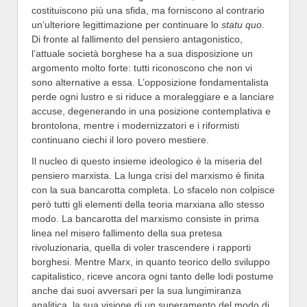
costituiscono più una sfida, ma forniscono al contrario
un’ulteriore legittimazione per continuare lo
statu quo
.
Di fronte al fallimento del pensiero antagonistico,
l’attuale società borghese ha a sua disposizione un
argomento molto forte: tutti riconoscono che non vi
sono alternative a essa. L’opposizione fondamentalista
perde ogni lustro e si riduce a moraleggiare e a lanciare
accuse, degenerando in una posizione contemplativa e
brontolona, mentre i modernizzatori e i riformisti
continuano ciechi il loro povero mestiere.
Il nucleo di questo insieme ideologico è la miseria del
pensiero marxista. La lunga crisi del marxismo è finita
con la sua bancarotta completa. Lo sfacelo non colpisce
però tutti gli elementi della teoria marxiana allo stesso
modo. La bancarotta del marxismo consiste in prima
linea nel misero fallimento della sua pretesa
rivoluzionaria, quella di voler trascendere i rapporti
borghesi. Mentre Marx, in quanto teorico dello sviluppo
capitalistico, riceve ancora ogni tanto delle lodi postume
anche dai suoi avversari per la sua lungimiranza
analitica, la sua visione di un superamento del modo di