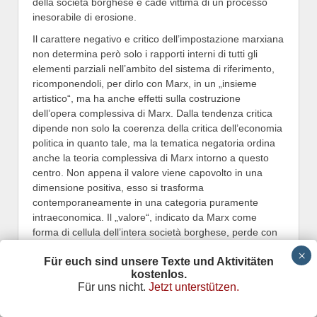
della società borghese e cade vittima di un processo
inesorabile di erosione.
Il carattere negativo e critico dell’impostazione marxiana
non determina però solo i rapporti interni di tutti gli
elementi parziali nell’ambito del sistema di riferimento,
ricomponendoli, per dirlo con Marx, in un „insieme
artistico“, ma ha anche effetti sulla costruzione
dell’opera complessiva di Marx. Dalla tendenza critica
dipende non solo la coerenza della critica dell’economia
politica in quanto tale, ma la tematica negatoria ordina
anche la teoria complessiva di Marx intorno a questo
centro. Non appena il valore viene capovolto in una
dimensione positiva, esso si trasforma
contemporaneamente in una categoria puramente
intraeconomica. Il „valore“, indicato da Marx come
forma di cellula dell’intera società borghese, perde con
la rigorosa limitazione del suo ambito di validità la sua
Für euch sind unsere Texte und Aktivitäten
rilevanza per la spiegazione di fenomeni
kostenlos.
extraeconomici. Per trattare la sfera politica e ideologica
Für uns nicht.
Jetzt unterstützen.
diventa così irrinunciabile l’elaborazione di autonomi
sistemi di categorie che, separati e indipendenti dal