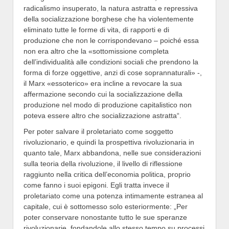
radicalismo insuperato, la natura astratta e repressiva
della socializzazione borghese che ha violentemente
eliminato tutte le forme di vita, di rapporti e di
produzione che non le corrispondevano – poiché essa
non era altro che la «sottomissione completa
dell’individualità alle condizioni sociali che prendono la
forma di forze oggettive, anzi di cose soprannaturali» -,
il Marx «essoterico» era incline a revocare la sua
affermazione secondo cui la socializzazione della
produzione nel modo di produzione capitalistico non
poteva essere altro che socializzazione astratta“.
Per poter salvare il proletariato come soggetto
rivoluzionario, e quindi la prospettiva rivoluzionaria in
quanto tale, Marx abbandona, nelle sue considerazioni
sulla teoria della rivoluzione, il livello di riflessione
raggiunto nella critica dell’economia politica, proprio
come fanno i suoi epigoni. Egli tratta invece il
proletariato come una potenza intimamente estranea al
capitale, cui è sottomesso solo esteriormente: „Per
poter conservare nonostante tutto le sue speranze
rivoluzionarie, fondandole allo stesso tempo su processi