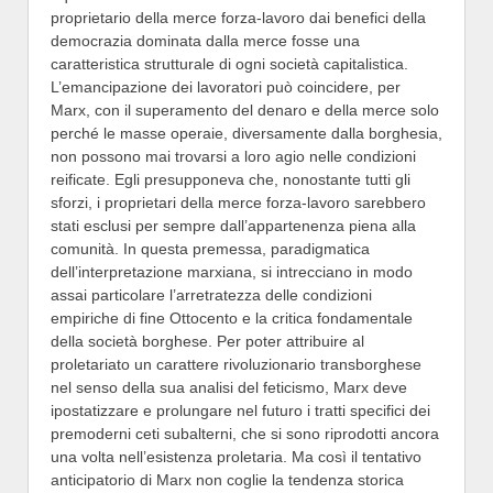
proprietario della merce forza-lavoro dai benefici della
democrazia dominata dalla merce fosse una
caratteristica strutturale di ogni società capitalistica.
L’emancipazione dei lavoratori può coincidere, per
Marx, con il superamento del denaro e della merce solo
perché le masse operaie, diversamente dalla borghesia,
non possono mai trovarsi a loro agio nelle condizioni
reificate. Egli presupponeva che, nonostante tutti gli
sforzi, i proprietari della merce forza-lavoro sarebbero
stati esclusi per sempre dall’appartenenza piena alla
comunità. In questa premessa, paradigmatica
dell’interpretazione marxiana, si intrecciano in modo
assai particolare l’arretratezza delle condizioni
empiriche di fine Ottocento e la critica fondamentale
della società borghese. Per poter attribuire al
proletariato un carattere rivoluzionario transborghese
nel senso della sua analisi del feticismo, Marx deve
ipostatizzare e prolungare nel futuro i tratti specifici dei
premoderni ceti subalterni, che si sono riprodotti ancora
una volta nell’esistenza proletaria. Ma così il tentativo
anticipatorio di Marx non coglie la tendenza storica