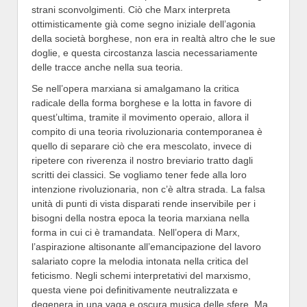
strani sconvolgimenti. Ciò che Marx interpreta
ottimisticamente già come segno iniziale dell’agonia
della società borghese, non era in realtà altro che le sue
doglie, e questa circostanza lascia necessariamente
delle tracce anche nella sua teoria.
Se nell’opera marxiana si amalgamano la critica
radicale della forma borghese e la lotta in favore di
quest’ultima, tramite il movimento operaio, allora il
compito di una teoria rivoluzionaria contemporanea è
quello di separare ciò che era mescolato, invece di
ripetere con riverenza il nostro breviario tratto dagli
scritti dei classici. Se vogliamo tener fede alla loro
intenzione rivoluzionaria, non c’è altra strada. La falsa
unità di punti di vista disparati rende inservibile per i
bisogni della nostra epoca la teoria marxiana nella
forma in cui ci è tramandata. Nell’opera di Marx,
l’aspirazione altisonante all’emancipazione del lavoro
salariato copre la melodia intonata nella critica del
feticismo. Negli schemi interpretativi del marxismo,
questa viene poi definitivamente neutralizzata e
degenera in una vaga e oscura musica delle sfere. Ma