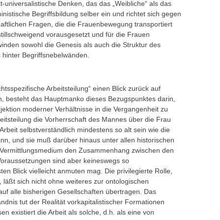
akt-universalistische Denken, das das „Weibliche“ als das
nistische Begriffsbildung selber ein und richtet sich gegen
chaftlichen Fragen, die die Frauenbewegung transportiert
 stillschweigend vorausgesetzt und für die Frauen
chwinden sowohl die Genesis als auch die Struktur des
 hinter Begriffsnebelwänden.
tsspezifische Arbeitsteilung“ einen Blick zurück auf
en, besteht das Hauptmanko dieses Bezugspunktes darin,
jektion moderner Verhältnisse in die Vergangenheit zu
eitsteilung die Vorherrschaft des Mannes über die Frau
Arbeit selbstverständlich mindestens so alt sein wie die
nn, und sie muß darüber hinaus unter allen historischen
e Vermittlungsmedium den Zusammenhang zwischen den
Voraussetzungen sind aber keineswegs so
ten Blick vielleicht anmuten mag. Die privilegierte Rolle,
, läßt sich nicht ohne weiteres zur ontologischen
uf alle bisherigen Gesellschaften übertragen. Das
ndnis tut der Realität vorkapitalistischer Formationen
n existiert die Arbeit als solche, d.h. als eine von