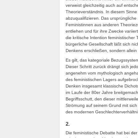
verweist gleichzeitig auch auf ents
Theorieverständnis. In diesem Sinne 
abzuqualifizieren. Das ursprüngliche 
Feministinnen aus anderen Theori
entliehen und für ihre Zwecke variier
die kritische Intention feministische
bürgerliche Gesellschaft läßt sich ni
Denkens erschließen, sondern allein
Es gilt, das kategoriale Bezugssyste
Dieser Schritt zurück drängt sich jed
angenehm vom mythologisch angehau
des feministischen Lagers aufgebroc
Denken insgesamt klassische Dichotom
im Laufe der 80er Jahre breitgemacht
Begriffsschutt, den dieser mittlerwe
Strömung auf seinem Grund mit sich 
des modernen Geschlechterverhältni
2.
Die feministische Debatte hat bei de