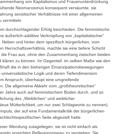
sammenhang von Kapitalismus und Frauenunterdrückung
blühende Neomarxismus konsequent versäumte; sie
hrung sexistischer Verhältnisse mit einer allgemeinen
u vermitteln.
in durchschlagender Erfolg beschieden. Die feministische
e äußerlich-additive Verknüpfung von „kapitalistischer“
s. Neben und hinter dem spezifisch bürgerlichen, vom
n Herrschaftsverhältnis, machte sie eine tiefere Schicht
er die Frau aus, ohne den Zusammenhang zwischen beiden
 klären zu können. Im Gegenteil: im selben Maße wie den
ißhaft die in den bisherigen Emanzipationsbewegungen
-universalistische Logik und deren Tiefendimension
dem Anspruch, überhaupt eine umgreifende
len. Die allgemeine Abkehr vom „großtheoretischen“
0er Jahre auch auf feministischem Boden durch, und so
lichung des „Weiblichen“ und weiblicher
eue Mütterlichkeit, um nur zwei Schlagworte zu nennen)
Impuls, der auf eine Fundamentalkritik der bürgerlichen
schlechtsspezifischen Seite abgezielt hatte.
ser Wendung zutageliegen, sie ist nicht einfach als
bereits erreichtes Reflexionsniveau zu verstehen. Sie