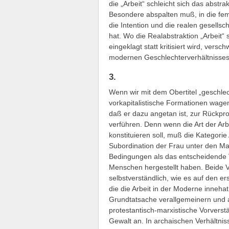
die „Arbeit“ schleicht sich das abstr
Besondere abspalten muß, in die femi
die Intention und die realen gesells
hat. Wo die Realabstraktion „Arbeit“
eingeklagt statt kritisiert wird, vers
modernen Geschlechterverhältnisses
3.
Wenn wir mit dem Obertitel „geschlech
vorkapitalistische Formationen wag
daß er dazu angetan ist, zur Rückpro
verführen. Denn wenn die Art der Arb
konstituieren soll, muß die Kategorie 
Subordination der Frau unter den Ma
Bedingungen als das entscheidend
Menschen hergestellt haben. Beide 
selbstverständlich, wie es auf den ers
die die Arbeit in der Moderne innehat
Grundtatsache verallgemeinern und a
protestantisch-marxistische Vorverstä
Gewalt an. In archaischen Verhältnisse