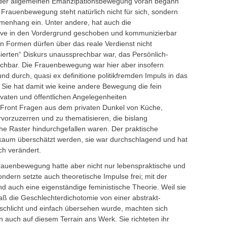
n der allgemeinen Emanzipationsbewegung voran begann
rauenbewegung steht natürlich nicht für sich, sondern
mmenhang ein. Unter andere, hat auch die
ive in den Vordergrund geschoben und kommunizierbar
n Formen dürfen über das reale Verdienst nicht
sierten“ Diskurs unaussprechbar war, das Persönlich-
echbar. Die Frauenbewegung war hier aber insofern
nd durch, quasi ex definitione politikfremden Impuls in das
t. Sie hat damit wie keine andere Bewegung die fein
vaten und öffentlichen Angelegenheiten
er Front Fragen aus dem privaten Dunkel von Küche,
vorzuzerren und zu thematisieren, die bislang
sche Raster hindurchgefallen waren. Der praktische
 kaum überschätzt werden, sie war durchschlagend und hat
ch verändert.
auenbewegung hatte aber nicht nur lebenspraktische und
sondern setzte auch theoretische Impulse frei; mit der
auch eine eigenständige feministische Theorie. Weil sie
aß die Geschlechterdichotomie von einer abstrakt-
ik schlicht und einfach übersehen wurde, machten sich
uch auf diesem Terrain ans Werk. Sie richteten ihr