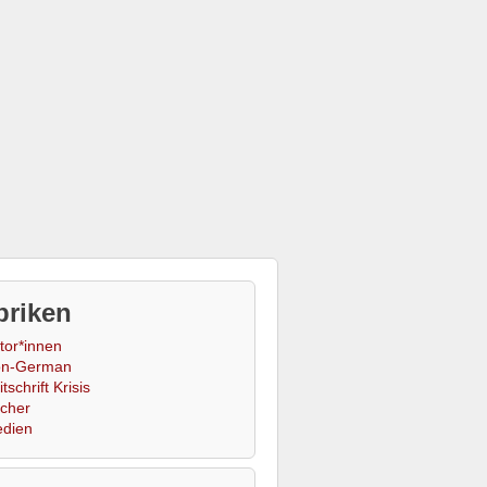
briken
tor*innen
n-German
tschrift Krisis
cher
dien