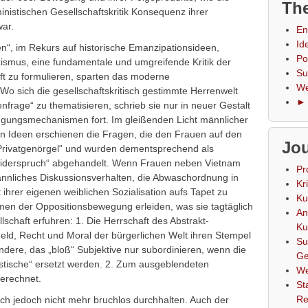
The
inistischen Gesellschaftskritik Konsequenz ihrer
ar.
En
Id
n“, im Rekurs auf historische Emanzipationsideen,
Po
xismus, eine fundamentale und umgreifende Kritik der
Su
ft zu formulieren, sparten das moderne
We
 Wo sich die gesellschaftskritisch gestimmte Herrenwelt
► 
nfrage“ zu thematisieren, schrieb sie nur in neuer Gestalt
ngungsmechanismen fort. Im gleißenden Licht männlicher
en Ideen erschienen die Fragen, die den Frauen auf den
Jou
 „Privatgenörgel“ und wurden dementsprechend als
iderspruch“ abgehandelt. Wenn Frauen neben Vietnam
Pr
nliches Diskussionsverhalten, die Abwaschordnung in
Kr
 ihrer eigenen weiblichen Sozialisation aufs Tapet zu
Ku
en der Oppositionsbewegung erleiden, was sie tagtäglich
An
schaft erfuhren: 1. Die Herrschaft des Abstrakt-
Ku
 Geld, Recht und Moral der bürgerlichen Welt ihren Stempel
Su
dere, das „bloß“ Subjektive nur subordinieren, wenn die
Ge
listische“ ersetzt werden. 2. Zum ausgeblendeten
We
gerechnet.
St
Re
 sich jedoch nicht mehr bruchlos durchhalten. Auch der