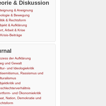
orie & Diskussion
teignung & Aneignung
eologie & Bewegung
litik & Rechtsform
bjekt & Aufklärung
rt, Arbeit & Krise
Krisis-Beiträge
rnal
ozess der Aufklärung
ieg und Gewalt
ltur- und Ideologiekritik
tisemitismus, Rassismus und
lturalismus
bjektkritik und
schlechterverhältnis
rtform- und Ökonomiekritik
aat, Nation, Demokratie und
chtsform