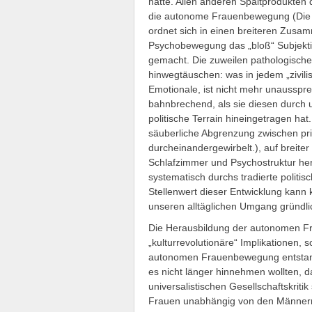
hatte. Allen anderen Spaltprodukte
die autonome Frauenbewegung (Die F
ordnet sich in einen breiteren Zusa
Psychobewegung das „bloß“ Subjekt
gemacht. Die zuweilen pathologische
hinwegtäuschen: was in jedem „zivili
Emotionale, ist nicht mehr unausspr
bahnbrechend, als sie diesen durch u
politische Terrain hineingetragen ha
säuberliche Abgrenzung zwischen pri
durcheinandergewirbelt.), auf breit
Schlafzimmer und Psychostruktur her
systematisch durchs tradierte politi
Stellenwert dieser Entwicklung kann
unseren alltäglichen Umgang gründli
Die Herausbildung der autonomen Fr
„kulturrevolutionäre“ Implikationen, 
autonomen Frauenbewegung entstand 
es nicht länger hinnehmen wollten, d
universalistischen Gesellschaftskrit
Frauen unabhängig von den Männern a