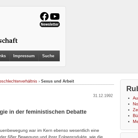
Search
nks
Impressum
Suche
for:
Search Button
eschlechterverhältnis
›
Sexus und Arbeit
Ru
31.12.1992
Au
No
Zei
ogie in der feministischen Debatte
Bü
Me
auenbewegung war im Kern ebenso wesentlich eine
e der 68er Bewegung und ihrer Folgeprodukte, wie die