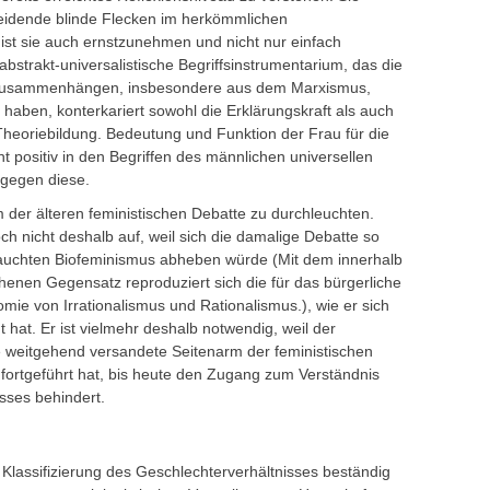
cheidende blinde Flecken im herkömmlichen
ist sie auch ernstzunehmen und nicht nur einfach
abstrakt-universalistische Begriffsinstrumentarium, das die
ezusammenhängen, insbesondere aus dem Marxismus,
t haben, konterkariert sowohl die Erklärungskraft als auch
r Theoriebildung. Bedeutung und Funktion der Frau für die
cht positiv in den Begriffen des männlichen universellen
 gegen diese.
m der älteren feministischen Debatte zu durchleuchten.
och nicht deshalb auf, weil sich die damalige Debatte so
chten Biofeminismus abheben würde (Mit dem innerhalb
henen Gegensatz reproduziert sich die für das bürgerliche
ie von Irrationalismus und Rationalismus.), wie er sich
 hat. Er ist vielmehr deshalb notwendig, weil der
ile weitgehend versandete Seitenarm der feministischen
fortgeführt hat, bis heute den Zugang zum Verständnis
sses behindert.
r Klassifizierung des Geschlechterverhältnisses beständig