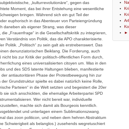
Na
jektivistische, „kulturrevolutionäre“, gegen das
Kr
chtete Moment, das bei ihrer Entstehung eine wesentliche
Kr
 Schweigen bringen. Während sich ein gut Teil der
Ar
der euphorisch in das Abenteuer von Parteiengründung
Ko
sich daneben als eigener Strang, was dieser
► 
 die „Frauenfrage“ in die Gesellschaftskritik zu integrieren,
iven Verständnis von Politik, das die APO charakterisierte.
 der Politik. „Politisch“ zu sein galt als erstrebenswert. Das
 einen denunziatorischen Beiklang. Die Forderung, auch
 nicht bis zur Kritik der politisch-öffentlichen Form durch,
rherrlichung eines universalisierten citoyen um. Was in den
bs und des SDS latente Haltungen blieben, manifestierte
 der antiautoritären Phase der Protestbewegung hin zur
on der Grundstruktur spielte es dabei natürlich keine Rolle,
rische Parteien“ in die Welt setzten und begeistert die 20er
ob sie sich anschickten, die ehemalige Arbeiterpartei SPD
rumentalisieren. Wer nicht bereit war, individuelle
zustellen, machte sich damit als Bourgeois kenntlich.
ausgeblendet und unterlagen einem Sublimationszwang.
mal das zoon politicon, und neben dem hehren Abstraktum
che Schwierigkeit als belanglos.) zusehends wegretuschiert