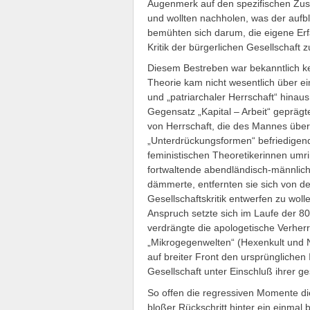
Augenmerk auf den spezifischen Zu
und wollten nachholen, was der auf
bemühten sich darum, die eigene Erfa
Kritik der bürgerlichen Gesellschaft z
Diesem Bestreben war bekanntlich ke
Theorie kam nicht wesentlich über ein
und „patriarchaler Herrschaft“ hinau
Gegensatz „Kapital – Arbeit“ geprägte
von Herrschaft, die des Mannes üb
„Unterdrückungsformen“ befriedigend
feministischen Theoretikerinnen umr
fortwaltende abendländisch-männlich
dämmerte, entfernten sie sich von 
Gesellschaftskritik entwerfen zu wol
Anspruch setzte sich im Laufe der 8
verdrängte die apologetische Verherr
„Mikrogegenwelten“ (Hexenkult und N
auf breiter Front den ursprünglichen 
Gesellschaft unter Einschluß ihrer ge
So offen die regressiven Momente die
bloßer Rückschritt hinter ein einmal 