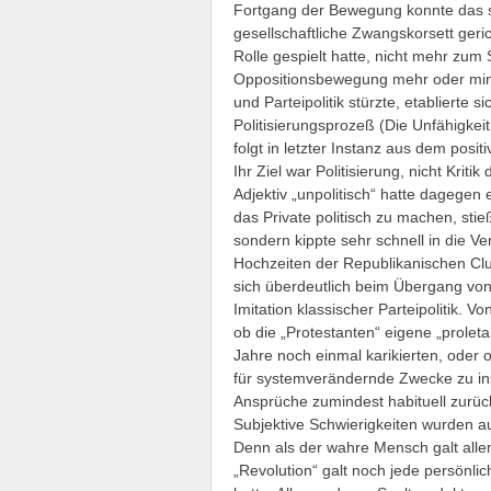
Fortgang der Bewegung konnte das sub
gesellschaftliche Zwangskorsett geri
Rolle gespielt hatte, nicht mehr zum
Oppositionsbewegung mehr oder min
und Parteipolitik stürzte, etablierte 
Politisierungsprozeß (Die Unfähigkeit,
folgt in letzter Instanz aus dem posit
Ihr Ziel war Politisierung, nicht Kritik
Adjektiv „unpolitisch“ hatte dagegen
das Private politisch zu machen, stieß
sondern kippte sehr schnell in die Ve
Hochzeiten der Republikanischen Clu
sich überdeutlich beim Übergang von
Imitation klassischer Parteipolitik. V
ob die „Protestanten“ eigene „proleta
Jahre noch einmal karikierten, oder 
für systemverändernde Zwecke zu inst
Ansprüche zumindest habituell zurück
Subjektive Schwierigkeiten wurden 
Denn als der wahre Mensch galt alle
„Revolution“ galt noch jede persönli