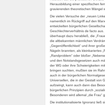
Herausbildung einer spezifischen fem
gravierenden theoretischen Mängel w
Die vielen Versuche der „neuen Linke
namentlich im Rückgriff auf den Mar
entwickelten bürgerlichen Gesellscha
Geschlechterverhältnis de facto aus.
überhaupt dazu herabließ, die „Fraue
die altbekannten männlichen Verdrä
„Gegenöffentlichkeit“ und ihrer groß
Nägeln brannten, als kleinkariertes
„Randproblem“ oder bloßer „Nebenw
und den Notstandsgesetzen auch män
der WG oder ihre Schwierigkeiten mit
bringen suchten, mußten sie im Rahm
auch in der bürgerlichen Normalgesell
Universellen, die in der Gestalt von
aufzwingt, kann auch dann das Beson
bürgerlichen Prinzipien durch „sozia
Besonderen wird allemal „die Frau“ 
Die institutionalisierte Ignoranz ließ