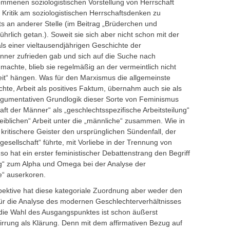
mmenen soziologistischen Vorstellung von Herrschaft
ne Kritik am soziologistischen Herrschaftsdenken zu
ts an anderer Stelle (im Beitrag „Brüderchen und
ührlich getan.). Soweit sie sich aber nicht schon mit der
als einer vieltausendjährigen Geschichte der
ner zufrieden gab und sich auf die Suche nach
achte, blieb sie regelmäßig an der vermeintlich nicht
it“ hängen. Was für den Marxismus die allgemeinste
e, Arbeit als positives Faktum, übernahm auch sie als
rgumentativen Grundlogik dieser Sorte von Feminismus
haft der Männer“ als „geschlechtsspezifische Arbeitsteilung“
weiblichen“ Arbeit unter die „männliche“ zusammen. Wie in
kritischere Geister den ursprünglichen Sündenfall, der
sellschaft“ führte, mit Vorliebe in der Trennung von
o hat ein erster feministischer Debattenstrang den Begriff
ung“ zum Alpha und Omega bei der Analyse der
e“ auserkoren.
ktive hat diese kategoriale Zuordnung aber weder den
 für die Analyse des modernen Geschlechterverhältnisses
, die Wahl des Ausgangspunktes ist schon äußerst
irrung als Klärung. Denn mit dem affirmativen Bezug auf