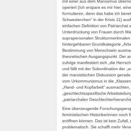
mit einer aus dem Marxismus überno
operiert (Ich erspare es mir hier, ei
formulieren, denn das habe ich berei
Schwesterchen“ in der Krisis 11) ausf
einfachen Definition von Patriarchat 
Unterdrückung von Frauen durch Män
suprapersonalen Strukturmerkmalen m
hintergehbaren Grundkategorie „Arbe
Bestimmung von Menschsein ausmacht
theoretischen Ausgangspunkt. Der a
zufolge manifestiert sich „die Herrsc
und fällt mit der Subordination der „
der marxistischen Diskussion gerade 
vom Urkommunismus in die „Klassenge
„Hand- und Kopfarbeit“ ausmachten, s
„geschlechtsspezifische Arbeitsteil
„patriarchalen Geschlechterhierarchi
Eine überzeugende Forschungsperspe
feministischen Historikerinnen noch
eröffnen können. Das ist kein Zufall
problematisch. Sie schafft mehr Verw