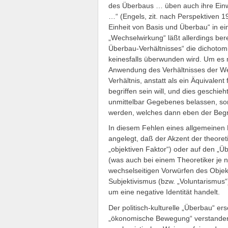
des Überbaus … üben auch ihre Einw
…“ (Engels, zit. nach Perspektiven 19
Einheit von Basis und Überbau“ in e
„Wechselwirkung“ läßt allerdings ber
Überbau-Verhältnisses“ die dichotomi
keinesfalls überwunden wird. Um es
Anwendung des Verhältnisses der Wec
Verhältnis, anstatt als ein Äquivalent
begriffen sein will, und dies geschie
unmittelbar Gegebenes belassen, so
werden, welches dann eben der Begrif
In diesem Fehlen eines allgemeinen Be
angelegt, daß der Akzent der theoreti
„objektiven Faktor“) oder auf den „Ü
(was auch bei einem Theoretiker je na
wechselseitigen Vorwürfen des Obje
Subjektivismus (bzw. „Voluntarismus“
um eine negative Identität handelt.
Der politisch-kulturelle „Überbau“ er
„ökonomische Bewegung“ verstandene