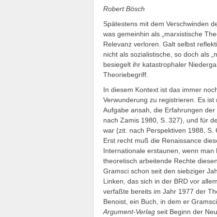
Robert Bösch
Spätestens mit dem Verschwinden de
was gemeinhin als „marxistische Theor
Relevanz verloren. Galt selbst refle
nicht als sozialistische, so doch als 
besiegelt ihr katastrophaler Niederg
Theoriebegriff.
In diesem Kontext ist das immer noch
Verwunderung zu registrieren. Es ist 
Aufgabe ansah, die Erfahrungen der O
nach Zamis 1980, S. 327), und für d
war (zit. nach Perspektiven 1988, S. 
Erst recht muß die Renaissance diese
Internationale erstaunen, wenn man 
theoretisch arbeitende Rechte diesen 
Gramsci schon seit den siebziger J
Linken, das sich in der BRD vor allem
verfaßte bereits im Jahr 1977 der Th
Benoist, ein Buch, in dem er Gramsc
Argument-Verlag
seit Beginn der Neu