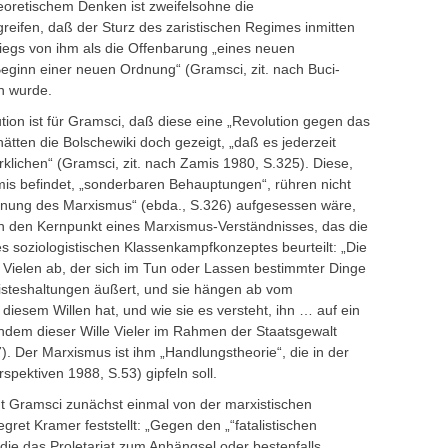
oretischem Denken ist zweifelsohne die
egreifen, daß der Sturz des zaristischen Regimes inmitten
riegs von ihm als die Offenbarung „eines neuen
Beginn einer neuen Ordnung“ (Gramsci, zit. nach Buci-
n wurde.
ion ist für Gramsci, daß diese eine „Revolution gegen das
ätten die Bolschewiki doch gezeigt, „daß es jederzeit
rklichen“ (Gramsci, zit. nach Zamis 1980, S.325). Diese,
s befindet, „sonderbaren Behauptungen“, rühren nicht
ornung des Marxismus“ (ebda., S.326) aufgesessen wäre,
h den Kernpunkt eines Marxismus-Verständnisses, das die
es soziologistischen Klassenkampfkonzeptes beurteilt: „Die
Vielen ab, der sich im Tun oder Lassen bestimmter Dinge
isteshaltungen äußert, und sie hängen ab vom
diesem Willen hat, und wie sie es versteht, ihn … auf ein
hdem dieser Wille Vieler im Rahmen der Staatsgewalt
). Der Marxismus ist ihm „Handlungstheorie“, die in der
pektiven 1988, S.53) gipfeln soll.
nt Gramsci zunächst einmal von der marxistischen
ret Kramer feststellt: „Gegen den „“fatalistischen
 die das Proletariat zum Anhängsel oder bestenfalls