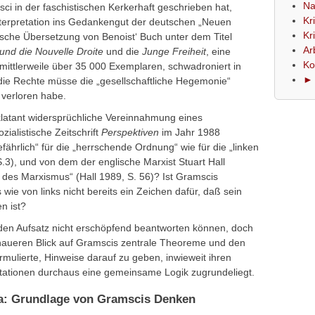
Na
ci in der faschistischen Kerkerhaft geschrieben hat,
Kr
Interpretation ins Gedankengut der deutschen „Neuen
Kr
tsche Übersetzung von Benoist‘ Buch unter dem Titel
Ar
 und die Nouvelle Droite
und die
Junge Freiheit
, eine
Ko
mittlerweile über 35 000 Exemplaren, schwadroniert in
► 
ie Rechte müsse die „gesellschaftliche Hegemonie“
 verloren habe.
eklatant widersprüchliche Vereinnahmung eines
zialistische Zeitschrift
Perspektiven
im Jahr 1988
ährlich“ für die „herrschende Ordnung“ wie für die „linken
S.3), und von dem der englische Marxist Stuart Hall
g des Marxismus“ (Hall 1989, S. 56)? Ist Gramscis
e von links nicht bereits ein Zeichen dafür, daß sein
n ist?
den Aufsatz nicht erschöpfend beantworten können, doch
naueren Blick auf Gramscis zentrale Theoreme und den
ormulierte, Hinweise darauf zu geben, inwieweit ihren
etationen durchaus eine gemeinsame Logik zugrundeliegt.
a: Grundlage von Gramscis Denken