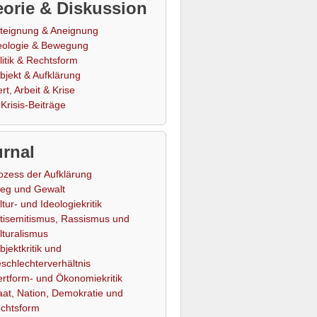
orie & Diskussion
teignung & Aneignung
eologie & Bewegung
litik & Rechtsform
bjekt & Aufklärung
rt, Arbeit & Krise
Krisis-Beiträge
rnal
ozess der Aufklärung
ieg und Gewalt
ltur- und Ideologiekritik
tisemitismus, Rassismus und
lturalismus
bjektkritik und
schlechterverhältnis
rtform- und Ökonomiekritik
aat, Nation, Demokratie und
chtsform