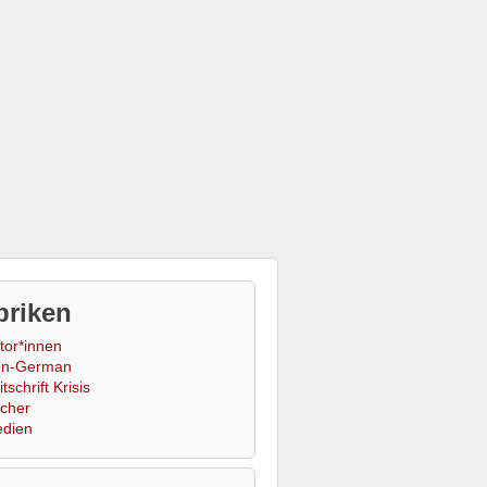
briken
tor*innen
n-German
tschrift Krisis
cher
dien