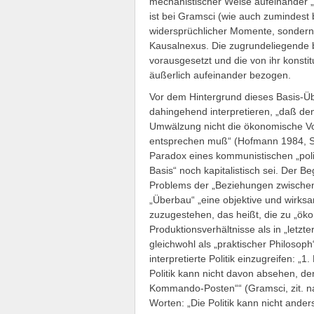
mechanistischer Weise aufeinander „wi
ist bei Gramsci (wie auch zumindest 
widersprüchlicher Momente, sondern 
Kausalnexus. Die zugrundeliegende 
vorausgesetzt und die von ihr konstit
äußerlich aufeinander bezogen.
Vor dem Hintergrund dieses Basis-Ü
dahingehend interpretieren, „daß den
Umwälzung nicht die ökonomische Vor
entsprechen muß“ (Hofmann 1984, S
Paradox eines kommunistischen „pol
Basis“ noch kapitalistisch sei. Der B
Problems der „Beziehungen zwischen
„Überbau“ „eine objektive und wirksa
zuzugestehen, das heißt, die zu „ök
Produktionsverhältnisse als in „letz
gleichwohl als „praktischer Philosoph
interpretierte Politik einzugreifen: „
Politik kann nicht davon absehen, de
Kommando-Posten““ (Gramsci, zit. n
Worten: „Die Politik kann nicht ande