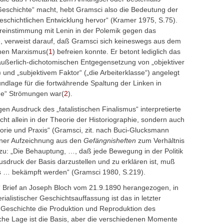
 Geschichte“ macht, hebt Gramsci also die Bedeutung der
 geschichtlichen Entwicklung hervor“ (Kramer 1975, S.75).
reinstimmung mit Lenin in der Polemik gegen das
le, verweist darauf, daß Gramsci sich keineswegs aus dem
chen Marxismus(
1
) befreien konnte.
Er betont lediglich das
 äußerlich-dichotomischen Entgegensetzung von „objektiver
) und „subjektivem Faktor“ („die Arbeiterklasse“) angelegt
ndlage für die fortwährende Spaltung der Linken in
sche“ Strömungen war(
2
).
n Ausdruck des „fatalistischen Finalismus“ interpretierte
t allein in der Theorie der Historiographie, sondern auch
orie und Praxis“ (Gramsci, zit. nach Buci-Glucksmann
iner Aufzeichnung aus den
Gefängnisheften
zum Verhältnis
zu: „Die Behauptung, …, daß jede Bewegung in der Politik
Ausdruck der Basis darzustellen und zu erklären ist, muß
smus … bekämpft werden“ (Gramsci 1980, S.219).
s‘ Brief an Joseph Bloch vom 21.9.1890 herangezogen, in
ialistischer Geschichtsauffassung ist das in letzter
Geschichte die Produktion und Reproduktion des
he Lage ist die Basis, aber die verschiedenen Momente