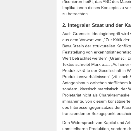
räsonieren heißt, das ABC des Marxi
Implikationen dieses Konzepts zu ver
zu betrachten.
2. Integraler Staat und der 
Auch Gramscis Ideologiebegriff wird
aus dem Vorwort von „“Zur Kritik de
Bewußtsein der strukturellen Konflik
Feststellung von erkenntnistheoreti
Wert betrachtet werden“ (Gramsci, zit
Textes schreibt Marx u.a.: „Auf einer
Produktivkräfte der Gesellschaft in
Produktionsverhältnissen“ (zit. nach 
Antagonismus zwischen stofflichem In
sondern, klassisch marxistisch, der 
Proletariat nicht als Charaktermaske 
immanente, von diesem konstituierte
des Interessengegensatzes der Klass
transzendenter Bezugspunkt erschei
Den Widerspruch von Kapital und Arbe
unmittelbaren Produktion, sondern def