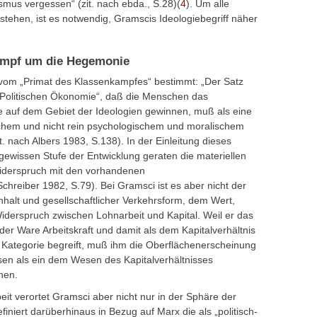
smus vergessen“ (zit. nach ebda., S.28)(
4
). Um alle
stehen, ist es notwendig, Gramscis Ideologiebegriff näher
Kampf um die Hegemonie
 vom „Primat des Klassenkampfes“ bestimmt: „Der Satz
r Politischen Ökonomie“, daß die Menschen das
te auf dem Gebiet der Ideologien gewinnen, muß als eine
schem und nicht rein psychologischem und moralischem
. nach Albers 1983, S.138). In der Einleitung dieses
 gewissen Stufe der Entwicklung geraten die materiellen
 Widerspruch mit den vorhandenen
Schreiber 1982, S.79). Bei Gramsci ist es aber nicht der
halt und gesellschaftlicher Verkehrsform, dem Wert,
Widerspruch zwischen Lohnarbeit und Kapital. Weil er das
der Ware Arbeitskraft und damit als dem Kapitalverhältnis
 Kategorie begreift, muß ihm die Oberflächenerscheinung
en als ein dem Wesen des Kapitalverhältnisses
nen.
it verortet Gramsci aber nicht nur in der Sphäre der
iniert darüberhinaus in Bezug auf Marx die als „politisch-