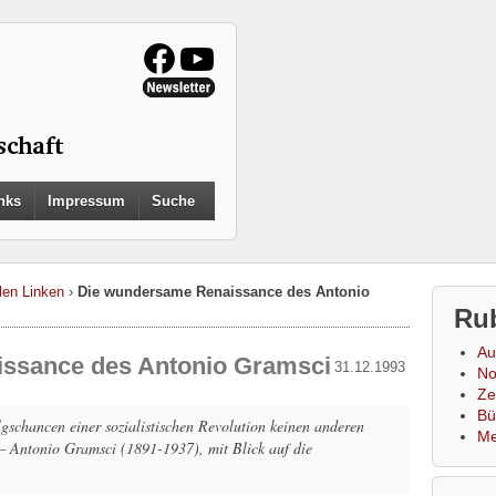
Search
nks
Impressum
Suche
for:
Search Button
llen Linken
›
Die wundersame Renaissance des Antonio
Ru
Au
ssance des Antonio Gramsci
31.12.1993
No
Zei
Bü
lgschancen einer sozialistischen Revolution keinen anderen
Me
 — Antonio Gramsci (1891-1937), mit Blick auf die