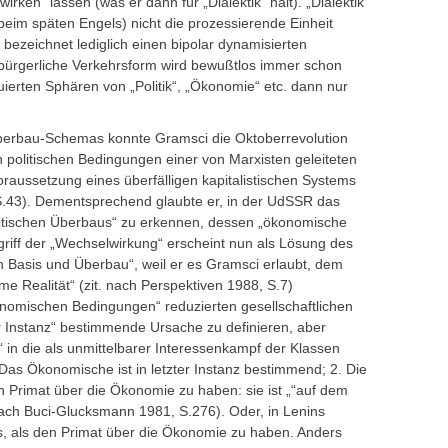
rken“ lassen (was er dann für „Dialektik“ hält). „Dialektik“
beim späten Engels) nicht die prozessierende Einheit
bezeichnet lediglich einen bipolar dynamisierten
bürgerliche Verkehrsform wird bewußtlos immer schon
uierten Sphären von „Politik“, „Ökonomie“ etc. dann nur
berbau-Schemas konnte Gramsci die Oktoberrevolution
 politischen Bedingungen einer von Marxisten geleiteten
aussetzung eines überfälligen kapitalistischen Systems
.43). Dementsprechend glaubte er, in der UdSSR das
itischen Überbaus“ zu erkennen, dessen „ökonomische
egriff der „Wechselwirkung“ erscheint nun als Lösung des
 Basis und Überbau“, weil er es Gramsci erlaubt, dem
me Realität“ (zit. nach Perspektiven 1988, S.7)
onomischen Bedingungen“ reduzierten gesellschaftlichen
ter Instanz“ bestimmende Ursache zu definieren, aber
“ in die als unmittelbarer Interessenkampf der Klassen
1. Das Ökonomische ist in letzter Instanz bestimmend; 2. Die
n Primat über die Ökonomie zu haben: sie ist „“auf dem
ach Buci-Glucksmann 1981, S.276). Oder, in Lenins
rs, als den Primat über die Ökonomie zu haben. Anders