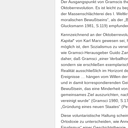
Der Ausgangspunkt von Gramscis the
Oktoberrevolution. Es ist leicht zu b
der Massenschlächterei des I. Weltk
moralischen Bewußtseins“, als der „
Glucksmann 1981, S.119) empfunde
Kennzeichnend an der Oktoberrevolut
Kapital
“ von Karl Marx gewesen sei, h
möglich ist, den Sozialismus zu verwi
wie Gramsci-Herausgeber Guido Zami
daher, daß Gramsci „einer Verballh
sondern sie erschließen exemplarisc
Realität ausschließlich im Horizont d
Ereignisse … hängen vom Willen der 
und in damit korrespondierenden Ge
Bewußtsein, das eine Minderheit von 
gemeinsames Ziel auszurichten, nac
vereinigt wurde“ (Gramsci 1980, S.17
„Gründung eines neuen Staates“ (Pers
Diese voluntaristische Haltung schei
Ortodoxie zu unterscheiden, wie Anneg
Finalismus“ einer Geschichtstheorie,