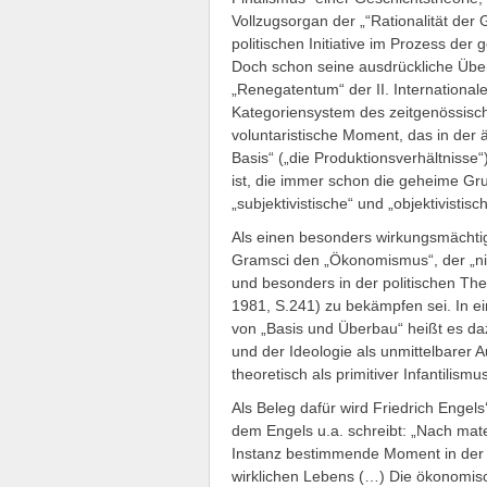
Vollzugsorgan der „“Rationalität der
politischen Initiative im Prozess der
Doch schon seine ausdrückliche Übe
„Renegatentum“ der II. Internationa
Kategoriensystem des zeitgenössis
voluntaristische Moment, das in der
Basis“ („die Produktionsverhältnisse“
ist, die immer schon die geheime Gru
„subjektivistische“ und „objektivisti
Als einen besonders wirkungsmächtige
Gramsci den „Ökonomismus“, der „nich
und besonders in der politischen The
1981, S.241) zu bekämpfen sei. In e
von „Basis und Überbau“ heißt es da
und der Ideologie als unmittelbarer 
theoretisch als primitiver Infantili
Als Beleg dafür wird Friedrich Engel
dem Engels u.a. schreibt: „Nach mater
Instanz bestimmende Moment in der 
wirklichen Lebens (…) Die ökonomisc