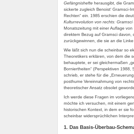
Gefängnishefte
herausgibt, die Grams
sickerte zugleich Benoist‘ Gramsci-
Rechten“ ein. 1985 erschien die deu
Kulturrevolution von rechts: Gramsci
Monatszeitung mit einer Auflage von 
direktem Bezug auf Gramsci davon, d
zurückgewinnen, die sie an die Linke
Wie läßt sich nun die scheinbar so 
Theoretikers erklären, von dem die so
behauptete, er sei gleichermaßen „gef
Borniertheiten“ (Perspektiven 1988, 
schrieb, er stehe für die „Erneuerun
posthume Vereinnahmung von rechts wi
theoretischer Ansatz obsolet geworde
Ich werde diese Fragen im vorliegen
möchte ich versuchen, mit einem ge
historischen Kontext, in dem er sie f
scheinbar widersprüchlichen Interpr
1. Das Basis-Überbau-Schem