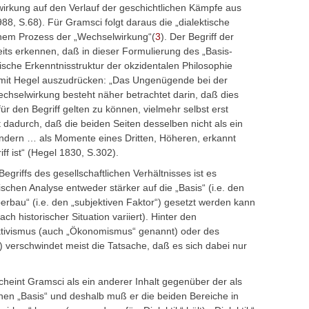
irkung auf den Verlauf der geschichtlichen Kämpfe aus
88, S.68). Für Gramsci folgt daraus die „dialektische
inem Prozess der „Wechselwirkung“(
3
). Der Begriff der
eits erkennen, daß in dieser Formulierung des „Basis-
sche Erkenntnisstruktur der okzidentalen Philosophie
 mit Hegel auszudrücken: „Das Ungenügende bei der
hselwirkung besteht näher betrachtet darin, daß dies
 für den Begriff gelten zu können, vielmehr selbst erst
ht dadurch, daß die beiden Seiten desselben nicht als ein
ndern … als Momente eines Dritten, Höheren, erkannt
f ist“ (Hegel 1830, S.302).
griffs des gesellschaftlichen Verhältnisses ist es
schen Analyse entweder stärker auf die „Basis“ (i.e. den
berbau“ (i.e. den „subjektiven Faktor“) gesetzt werden kann
ch historischer Situation variiert). Hinter den
ktivismus (auch „Ökonomismus“ genannt) oder des
) verschwindet meist die Tatsache, daß es sich dabei nur
scheint Gramsci als ein anderer Inhalt gegenüber der als
n „Basis“ und deshalb muß er die beiden Bereiche in