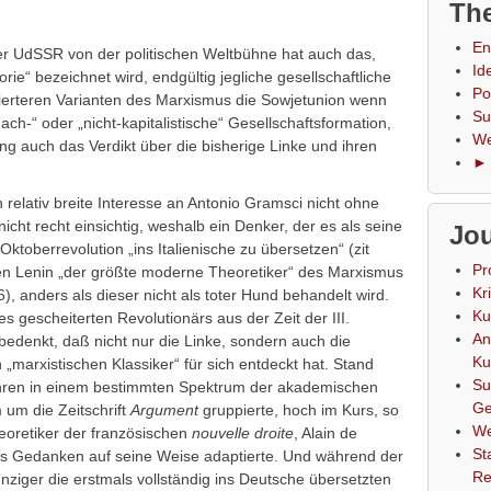
The
En
r UdSSR von der politischen Weltbühne hat auch das,
Id
ie“ bezeichnet wird, endgültig jegliche gesellschaftliche
Po
ktierteren Varianten des Marxismus die Sowjetunion wenn
Su
„nach-“ oder „nicht-kapitalistische“ Gesellschaftsformation,
We
ang auch das Verdikt über die bisherige Linke und ihren
► 
 relativ breite Interesse an Antonio Gramsci nicht ohne
nicht recht einsichtig, weshalb ein Denker, der es als seine
Jou
ktoberrevolution „ins Italienische zu übersetzen“ (zit
Pr
en Lenin „der größte moderne Theoretiker“ des Marxismus
Kr
6), anders als dieser nicht als toter Hund behandelt wird.
Ku
s gescheiterten Revolutionärs aus der Zeit der III.
An
bedenkt, daß nicht nur die Linke, sondern auch die
Ku
„marxistischen Klassiker“ für sich entdeckt hat. Stand
Su
ahren in einem bestimmten Spektrum der akademischen
Ge
 um die Zeitschrift
Argument
gruppierte, hoch im Kurs, so
We
eoretiker der französischen
nouvelle droite
, Alain de
St
is Gedanken auf seine Weise adaptierte. Und während der
Re
nziger die erstmals vollständig ins Deutsche übersetzten