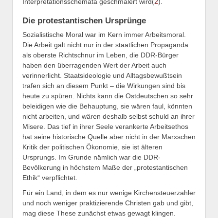
Interpretationsschemata geschmälert wird(
2
).
Die protestantischen Ursprünge
Sozialistische Moral war im Kern immer Arbeitsmoral.
Die Arbeit galt nicht nur in der staatlichen Propaganda
als oberste Richtschnur im Leben, die DDR-Bürger
haben den überragenden Wert der Arbeit auch
verinnerlicht. Staatsideologie und Alltagsbewußtsein
trafen sich an diesem Punkt – die Wirkungen sind bis
heute zu spüren. Nichts kann die Ostdeutschen so sehr
beleidigen wie die Behauptung, sie wären faul, könnten
nicht arbeiten, und wären deshalb selbst schuld an ihrer
Misere. Das tief in ihrer Seele verankerte Arbeitsethos
hat seine historische Quelle aber nicht in der Marxschen
Kritik der politischen Ökonomie, sie ist älteren
Ursprungs. Im Grunde nämlich war die DDR-
Bevölkerung in höchstem Maße der „protestantischen
Ethik“ verpflichtet.
Für ein Land, in dem es nur wenige Kirchensteuerzahler
und noch weniger praktizierende Christen gab und gibt,
mag diese These zunächst etwas gewagt klingen.