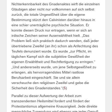
Nichterkennbarkeit des Gnadenaktes wirft die einzelnen
Gläubigen aber nicht nur vollkommen auf sich selbst
zurück, die totale Ungewißheit über die eigene
Bestimmung stürzt den Calvinisten darüber hinaus in
eine schier unerträgliche psychische Situation. Er
konnte diesen Druck nur ertragen, wenn er sich an
irdische Zeichen seiner Auserwähltheit hielt. „Das
Problem ließ sich praktisch dadurch wenden, daß jeder
übertriebene Zweifel (an ihr) schon als Anfechtung des
Teufels denunziert wurde. Es wurde „zur Pflicht, im
täglichen Kampf sich die subjektive Gewißheit der
eigenen Erwähltheit und Rechtfertigung zu erringen.“
„Und andererseits wurde, um jene Selbstgewißheit zu
erlangen, als hervorragendstes Mittel rastlose
Berufsarbeit eingeschärft. Sie und sie allein
verscheuche den religiösen Zweifel und gebe die
Sicherheit des Gnadenstandes.“(
5
)
Parallel zu dieser Aufwertung der Arbeit zum
transzendenten Heilsmittel fordert und fördert der
Protestantismus allgemeine Knausrigkeit. Jede direkte
menschliche Zuwendung wird ebenso wie jeder Genuß