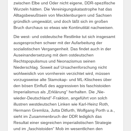
zwischen Elbe und Oder nicht eigene, DDR-spezifische
Wurzeln hätten. Die Vereinigungskatastrophe hat das
Alltagsbewußtsein von Mecklenburgern und Sachsen
gründlich umgewälzt, und doch läßt sich im großen
Bruch durchaus so etwas wie Kontinutität nachweisen.
Die west- und ostdeutsche Restlinke tut sich insgesamt
ausgesprochen schwer mit der Aufarbeitung der
sozialistischen Vergangenheit. Das findet auch in der
Auseinandersetzung mit dem ostdeutschen
Rechtspopulismus und Neonazismus seinen
Niederschlag. Soweit auf Ursachenforschung nicht
wohlweislich von vornherein verzichtet wird, müssen
vorzugsweise alte Stamokap- und ML-Klischees über
den bösen Einfluß des aggressiven bis faschistoiden
Imperialismus als „Erklärung“ herhalten. Die „Nie-
wieder-Deutschland“-Fraktion, angeführt von solch
illustren westdeutschen Linken wie Karl-Heinz Roth,
Hermann Gremliza, Jutta Ditfurth, Wolfgang Porth u.a.,
sieht im Zusammenbruch der DDR lediglich das
Resultat einer siegreichen imperialistischen Strategie
und im „faschistoiden“ Mob im wesentlichen den