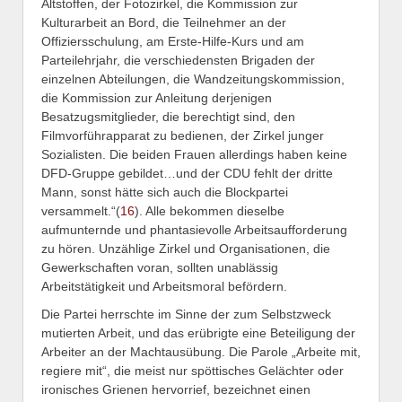
Altstoffen, der Fotozirkel, die Kommission zur
Kulturarbeit an Bord, die Teilnehmer an der
Offiziersschulung, am Erste-Hilfe-Kurs und am
Parteilehrjahr, die verschiedensten Brigaden der
einzelnen Abteilungen, die Wandzeitungskommission,
die Kommission zur Anleitung derjenigen
Besatzugsmitglieder, die berechtigt sind, den
Filmvorführapparat zu bedienen, der Zirkel junger
Sozialisten. Die beiden Frauen allerdings haben keine
DFD-Gruppe gebildet…und der CDU fehlt der dritte
Mann, sonst hätte sich auch die Blockpartei
versammelt.“(
16
). Alle bekommen dieselbe
aufmunternde und phantasievolle Arbeitsaufforderung
zu hören. Unzählige Zirkel und Organisationen, die
Gewerkschaften voran, sollten unablässig
Arbeitstätigkeit und Arbeitsmoral befördern.
Die Partei herrschte im Sinne der zum Selbstzweck
mutierten Arbeit, und das erübrigte eine Beteiligung der
Arbeiter an der Machtausübung. Die Parole „Arbeite mit,
regiere mit“, die meist nur spöttisches Gelächter oder
ironisches Grienen hervorrief, bezeichnet einen