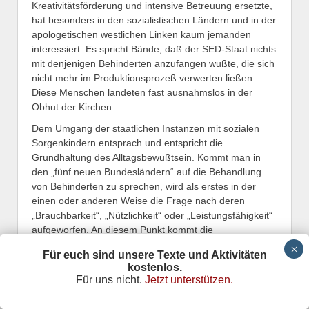
Kreativitätsförderung und intensive Betreuung ersetzte,
hat besonders in den sozialistischen Ländern und in der
apologetischen westlichen Linken kaum jemanden
interessiert. Es spricht Bände, daß der SED-Staat nichts
mit denjenigen Behinderten anzufangen wußte, die sich
nicht mehr im Produktionsprozeß verwerten ließen.
Diese Menschen landeten fast ausnahmslos in der
Obhut der Kirchen.
Dem Umgang der staatlichen Instanzen mit sozialen
Sorgenkindern entsprach und entspricht die
Grundhaltung des Alltagsbewußtsein. Kommt man in
den „fünf neuen Bundesländern“ auf die Behandlung
von Behinderten zu sprechen, wird als erstes in der
einen oder anderen Weise die Frage nach deren
„Brauchbarkeit“, „Nützlichkeit“ oder „Leistungsfähigkeit“
aufgeworfen. An diesem Punkt kommt die
protestantische und zugleich versachlichte, klein-
Für euch sind unsere Texte und Aktivitäten
bürgerlich zweckrationale Denkweise zum Vorschein.
kostenlos.
Allen, die nicht arbeiten können oder wollen, wird sehr
Für uns nicht.
Jetzt unterstützen.
schnell prinzipiell die Existenzberechtigung
abgesprochen. Ausrottungs- und Euthanasiephantasien