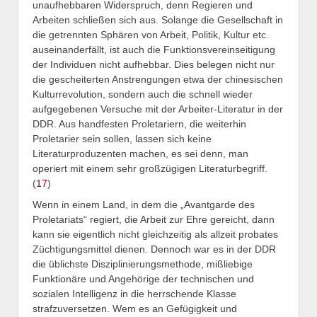
unaufhebbaren Widerspruch, denn Regieren und
Arbeiten schließen sich aus. Solange die Gesellschaft in
die getrennten Sphären von Arbeit, Politik, Kultur etc.
auseinanderfällt, ist auch die Funktionsvereinseitigung
der Individuen nicht aufhebbar. Dies belegen nicht nur
die gescheiterten Anstrengungen etwa der chinesischen
Kulturrevolution, sondern auch die schnell wieder
aufgegebenen Versuche mit der Arbeiter-Literatur in der
DDR. Aus handfesten Proletariern, die weiterhin
Proletarier sein sollen, lassen sich keine
Literaturproduzenten machen, es sei denn, man
operiert mit einem sehr großzügigen Literaturbegriff.
(
17
)
Wenn in einem Land, in dem die „Avantgarde des
Proletariats“ regiert, die Arbeit zur Ehre gereicht, dann
kann sie eigentlich nicht gleichzeitig als allzeit probates
Züchtigungsmittel dienen. Dennoch war es in der DDR
die üblichste Disziplinierungsmethode, mißliebige
Funktionäre und Angehörige der technischen und
sozialen Intelligenz in die herrschende Klasse
strafzuversetzen. Wem es an Gefügigkeit und