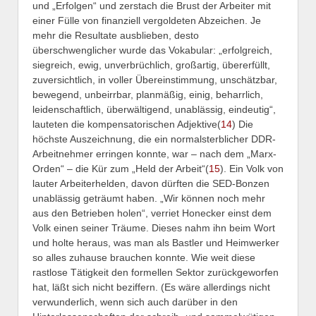
und „Erfolgen“ und zerstach die Brust der Arbeiter mit
einer Fülle von finanziell vergoldeten Abzeichen. Je
mehr die Resultate ausblieben, desto
überschwenglicher wurde das Vokabular: „erfolgreich,
siegreich, ewig, unverbrüchlich, großartig, übererfüllt,
zuversichtlich, in voller Übereinstimmung, unschätzbar,
bewegend, unbeirrbar, planmäßig, einig, beharrlich,
leidenschaftlich, überwältigend, unablässig, eindeutig“,
lauteten die kompensatorischen Adjektive(
14
) Die
höchste Auszeichnung, die ein normalsterblicher DDR-
Arbeitnehmer erringen konnte, war – nach dem „Marx-
Orden“ – die Kür zum „Held der Arbeit“(
15
). Ein Volk von
lauter Arbeiterhelden, davon dürften die SED-Bonzen
unablässig geträumt haben. „Wir können noch mehr
aus den Betrieben holen“, verriet Honecker einst dem
Volk einen seiner Träume. Dieses nahm ihn beim Wort
und holte heraus, was man als Bastler und Heimwerker
so alles zuhause brauchen konnte. Wie weit diese
rastlose Tätigkeit den formellen Sektor zurückgeworfen
hat, läßt sich nicht beziffern. (Es wäre allerdings nicht
verwunderlich, wenn sich auch darüber in den