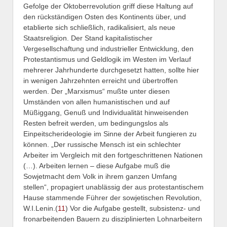
Gefolge der Oktoberrevolution griff diese Haltung auf
den rückständigen Osten des Kontinents über, und
etablierte sich schließlich, radikalisiert, als neue
Staatsreligion. Der Stand kapitalistischer
Vergesellschaftung und industrieller Entwicklung, den
Protestantismus und Geldlogik im Westen im Verlauf
mehrerer Jahrhunderte durchgesetzt hatten, sollte hier
in wenigen Jahrzehnten erreicht und übertroffen
werden. Der „Marxismus“ mußte unter diesen
Umständen von allen humanistischen und auf
Müßiggang, Genuß und Individualität hinweisenden
Resten befreit werden, um bedingungslos als
Einpeitscherideologie im Sinne der Arbeit fungieren zu
können. „Der russische Mensch ist ein schlechter
Arbeiter im Vergleich mit den fortgeschrittenen Nationen
(…). Arbeiten lernen – diese Aufgabe muß die
Sowjetmacht dem Volk in ihrem ganzen Umfang
stellen“, propagiert unablässig der aus protestantischem
Hause stammende Führer der sowjetischen Revolution,
W.I.Lenin.(
11
) Vor die Aufgabe gestellt, subsistenz- und
fronarbeitenden Bauern zu disziplinierten Lohnarbeitern