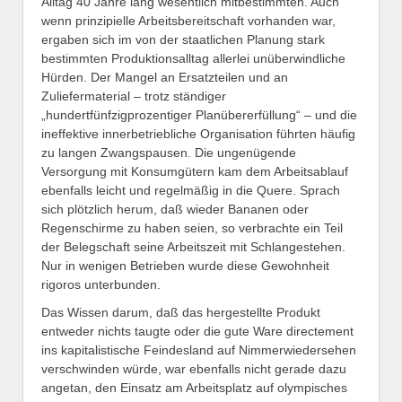
Alltag 40 Jahre lang wesentlich mitbestimmten. Auch
wenn prinzipielle Arbeitsbereitschaft vorhanden war,
ergaben sich im von der staatlichen Planung stark
bestimmten Produktionsalltag allerlei unüberwindliche
Hürden. Der Mangel an Ersatzteilen und an
Zuliefermaterial – trotz ständiger
„hundertfünfzigprozentiger Planübererfüllung“ – und die
ineffektive innerbetriebliche Organisation führten häufig
zu langen Zwangspausen. Die ungenügende
Versorgung mit Konsumgütern kam dem Arbeitsablauf
ebenfalls leicht und regelmäßig in die Quere. Sprach
sich plötzlich herum, daß wieder Bananen oder
Regenschirme zu haben seien, so verbrachte ein Teil
der Belegschaft seine Arbeitszeit mit Schlangestehen.
Nur in wenigen Betrieben wurde diese Gewohnheit
rigoros unterbunden.
Das Wissen darum, daß das hergestellte Produkt
entweder nichts taugte oder die gute Ware directement
ins kapitalistische Feindesland auf Nimmerwiedersehen
verschwinden würde, war ebenfalls nicht gerade dazu
angetan, den Einsatz am Arbeitsplatz auf olympisches