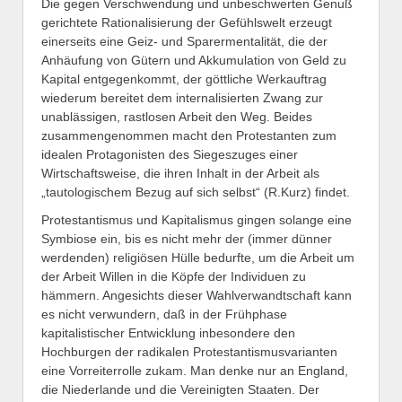
Die gegen Verschwendung und unbeschwerten Genuß
gerichtete Rationalisierung der Gefühlswelt erzeugt
einerseits eine Geiz- und Sparermentalität, die der
Anhäufung von Gütern und Akkumulation von Geld zu
Kapital entgegenkommt, der göttliche Werkauftrag
wiederum bereitet dem internalisierten Zwang zur
unablässigen, rastlosen Arbeit den Weg. Beides
zusammengenommen macht den Protestanten zum
idealen Protagonisten des Siegeszuges einer
Wirtschaftsweise, die ihren Inhalt in der Arbeit als
„tautologischem Bezug auf sich selbst“ (R.Kurz) findet.
Protestantismus und Kapitalismus gingen solange eine
Symbiose ein, bis es nicht mehr der (immer dünner
werdenden) religiösen Hülle bedurfte, um die Arbeit um
der Arbeit Willen in die Köpfe der Individuen zu
hämmern. Angesichts dieser Wahlverwandtschaft kann
es nicht verwundern, daß in der Frühphase
kapitalistischer Entwicklung inbesondere den
Hochburgen der radikalen Protestantismusvarianten
eine Vorreiterrolle zukam. Man denke nur an England,
die Niederlande und die Vereinigten Staaten. Der