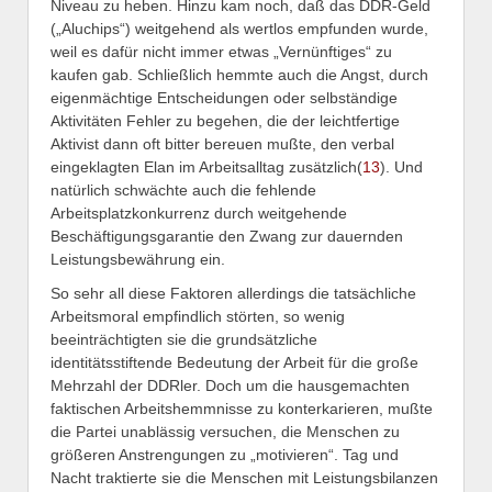
Niveau zu heben. Hinzu kam noch, daß das DDR-Geld
(„Aluchips“) weitgehend als wertlos empfunden wurde,
weil es dafür nicht immer etwas „Vernünftiges“ zu
kaufen gab. Schließlich hemmte auch die Angst, durch
eigenmächtige Entscheidungen oder selbständige
Aktivitäten Fehler zu begehen, die der leichtfertige
Aktivist dann oft bitter bereuen mußte, den verbal
eingeklagten Elan im Arbeitsalltag zusätzlich(
13
). Und
natürlich schwächte auch die fehlende
Arbeitsplatzkonkurrenz durch weitgehende
Beschäftigungsgarantie den Zwang zur dauernden
Leistungsbewährung ein.
So sehr all diese Faktoren allerdings die tatsächliche
Arbeitsmoral empfindlich störten, so wenig
beeinträchtigten sie die grundsätzliche
identitätsstiftende Bedeutung der Arbeit für die große
Mehrzahl der DDRler. Doch um die hausgemachten
faktischen Arbeitshemmnisse zu konterkarieren, mußte
die Partei unablässig versuchen, die Menschen zu
größeren Anstrengungen zu „motivieren“. Tag und
Nacht traktierte sie die Menschen mit Leistungsbilanzen