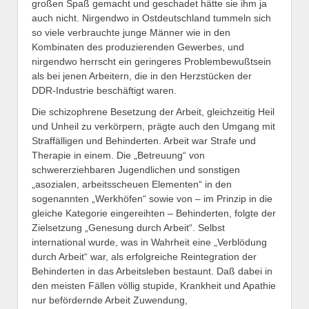
großen Spaß gemacht und geschadet hätte sie ihm ja
auch nicht. Nirgendwo in Ostdeutschland tummeln sich
so viele verbrauchte junge Männer wie in den
Kombinaten des produzierenden Gewerbes, und
nirgendwo herrscht ein geringeres Problembewußtsein
als bei jenen Arbeitern, die in den Herzstücken der
DDR-Industrie beschäftigt waren.
Die schizophrene Besetzung der Arbeit, gleichzeitig Heil
und Unheil zu verkörpern, prägte auch den Umgang mit
Straffälligen und Behinderten. Arbeit war Strafe und
Therapie in einem. Die „Betreuung“ von
schwererziehbaren Jugendlichen und sonstigen
„asozialen, arbeitsscheuen Elementen“ in den
sogenannten „Werkhöfen“ sowie von – im Prinzip in die
gleiche Kategorie eingereihten – Behinderten, folgte der
Zielsetzung „Genesung durch Arbeit“. Selbst
international wurde, was in Wahrheit eine „Verblödung
durch Arbeit“ war, als erfolgreiche Reintegration der
Behinderten in das Arbeitsleben bestaunt. Daß dabei in
den meisten Fällen völlig stupide, Krankheit und Apathie
nur befördernde Arbeit Zuwendung,