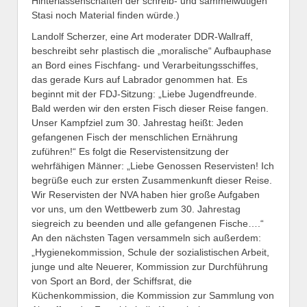
Hinterlassenschaften der schreib- und sammelwütigen
Stasi noch Material finden würde.)
Landolf Scherzer, eine Art moderater DDR-Wallraff,
beschreibt sehr plastisch die „moralische“ Aufbauphase
an Bord eines Fischfang- und Verarbeitungsschiffes,
das gerade Kurs auf Labrador genommen hat. Es
beginnt mit der FDJ-Sitzung: „Liebe Jugendfreunde.
Bald werden wir den ersten Fisch dieser Reise fangen.
Unser Kampfziel zum 30. Jahrestag heißt: Jeden
gefangenen Fisch der menschlichen Ernährung
zuführen!“ Es folgt die Reservistensitzung der
wehrfähigen Männer: „Liebe Genossen Reservisten! Ich
begrüße euch zur ersten Zusammenkunft dieser Reise.
Wir Reservisten der NVA haben hier große Aufgaben
vor uns, um den Wettbewerb zum 30. Jahrestag
siegreich zu beenden und alle gefangenen Fische….“
An den nächsten Tagen versammeln sich außerdem:
„Hygienekommission, Schule der sozialistischen Arbeit,
junge und alte Neuerer, Kommission zur Durchführung
von Sport an Bord, der Schiffsrat, die
Küchenkommission, die Kommission zur Sammlung von