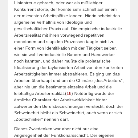
Linientreue gebrach, oder wer als mißliebiger
Konkurrent störte, der konnte sehr schnell auf einem
der miesesten Arbeitsplätze landen. Hierin scheint das
allgemeine Verhältnis von Ideologie und
gesellschaftlicher Praxis auf. Die empirische industrielle
Arbeitsrealität mit ihren vorwiegend repetitiven,
monotonen und stupiden Prozessen taugte nicht zu
einer Form von Identifikation mit der Tätigkeit selber,
wie sie wohl vorindustrielle Bauern und Handwerker
noch kannten, und daher mußte die proletarische
Idealisierung der taylorisierten Arbeit von den konkreten
Arbeitstätigkeiten immer abstrahieren. Es ging um das
Arbeiten überhaupt und um die Chimäre „des Arbeiters“,
aber nie um die bestimmte einzelne Arbeit und die
leibhaftige Arbeiterrealität.(
18
) Notdürftig wurde der
ärmliche Charakter der Arbeitswirklichkeit hinter
aufwertenden Berufsbezeichnungen versteckt, doch der
Schweinehirt bleibt ein Schweinehirt, auch wenn er sich
„Zootechniker“ nennen darf.
Dieses Zwiedenken war aber nicht nur eine
Angelegenheit der Funktionärsschicht. Der eigenen