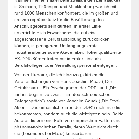
Rahmen meiner mittlerweile zweijährigen Lehrtätigkeit
in Sachsen, Thüringen und Mecklenburg war ich mit
rund 1000 Menschen konfrontiert, die im großen und
ganzen repräsentativ für die Bevölkerung des
Anschlußgebiets sein dürften. In erster Linie
unterrichtete ich Erwachsene, die auf eine
abgeschlossene Berufsausbildung zurückblicken
können, in geringerem Umfang ungelernte
Industriearbeiter sowie Akademiker. Höher qualifizierte
EX-DDR-Bürger traten mir in erster Linie als
Berufskollegen oder Verwaltungspersonal entgegen.
Von der Literatur, die ich hinzuzog, dürften die
Veröffentlichungen von Hans-Joachim Maaz („Der
Gefühlsstau – Ein Psychogramm der DDR“ und „Die
Einheit beginnt zu zweit – Ein deutsch-deutsches
Zwiegespräch“) sowie von Joachim Gauck („Die Stasi-
Akten – Das unheimliche Erbe der DDR“) nicht nur die
bekanntesten, sondern auch die wichtigsten sein. Beide
Autoren liefern eine Fülle von empirischen Fakten und
phänomenologischen Details, deren Wert nicht durch
die (besonders bei Maaz) kritisierbaren