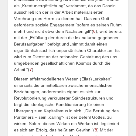
als „Kreaturvergöttlichung“ verdammt, da das Dasein
ausschließlich der in der Arbeit materialisierten
Verehrung des Herrn zu dienen hat. Das von Gott
geforderte soziale Engagement,“sofern es seinen Ruhm
mehrt und nicht etwa dem Nächsten gilt“(
6
), wird bereits
mit der „Erfüllung der durch die lex naturae gegebenen
Berufsaufgaben“ befolgt und „nimmt damit einen
eigentümlich sachlich-unpersönlichen Charakter an. Es
wird zum Dienst an der rationalen Gestaltung des uns
umgebenden gesellschaftlichen Kosmos durch die
Arbeit.“(
7
)
Diesem affektmodellierten Wesen (Elias) „erkalten“
einerseits die unmittelbaren zwischenmenschlichen
Beziehungen, andererseits eignet es sich zur
Revolutionierung verkrusteter Ständestrukturen und
birgt die ideologische Konditionierung für einen
Übergang zum Kapitalismus in sich. „Die Berufung des
Puritaners – sein „calling“- ist der Befehl Gottes, zu
wirken. Sofern dieses Wirken ein Werken ist, legitimiert
es sich am Erfolg, das heißt am Gewinn.“(
8
) Mit der