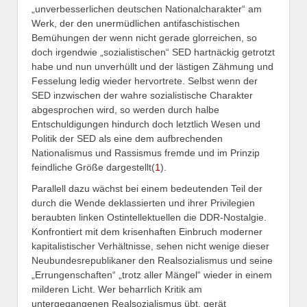
„unverbesserlichen deutschen Nationalcharakter“ am
Werk, der den unermüdlichen antifaschistischen
Bemühungen der wenn nicht gerade glorreichen, so
doch irgendwie „sozialistischen“ SED hartnäckig getrotzt
habe und nun unverhüllt und der lästigen Zähmung und
Fesselung ledig wieder hervortrete. Selbst wenn der
SED inzwischen der wahre sozialistische Charakter
abgesprochen wird, so werden durch halbe
Entschuldigungen hindurch doch letztlich Wesen und
Politik der SED als eine dem aufbrechenden
Nationalismus und Rassismus fremde und im Prinzip
feindliche Größe dargestellt(
1
).
Parallell dazu wächst bei einem bedeutenden Teil der
durch die Wende deklassierten und ihrer Privilegien
beraubten linken Ostintellektuellen die DDR-Nostalgie.
Konfrontiert mit dem krisenhaften Einbruch moderner
kapitalistischer Verhältnisse, sehen nicht wenige dieser
Neubundesrepublikaner den Realsozialismus und seine
„Errungenschaften“ „trotz aller Mängel“ wieder in einem
milderen Licht. Wer beharrlich Kritik am
untergegangenen Realsozialismus übt, gerät