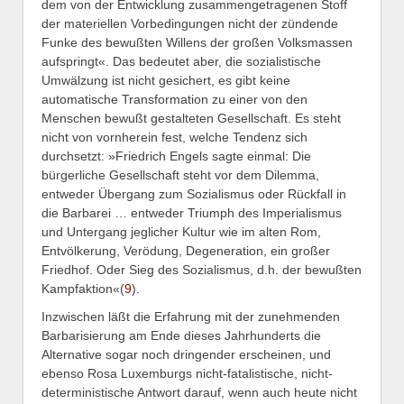
dem von der Entwicklung zusammengetragenen Stoff
der materiellen Vorbedingungen nicht der zündende
Funke des bewußten Willens der großen Volksmassen
aufspringt«. Das bedeutet aber, die sozialistische
Umwälzung ist nicht gesichert, es gibt keine
automatische Transformation zu einer von den
Menschen bewußt gestalteten Gesellschaft. Es steht
nicht von vornherein fest, welche Tendenz sich
durchsetzt: »Friedrich Engels sagte einmal: Die
bürgerliche Gesellschaft steht vor dem Dilemma,
entweder Übergang zum Sozialismus oder Rückfall in
die Barbarei … entweder Triumph des Imperialismus
und Untergang jeglicher Kultur wie im alten Rom,
Entvölkerung, Verödung, Degeneration, ein großer
Friedhof. Oder Sieg des Sozialismus, d.h. der bewußten
Kampfaktion«(
9
).
Inzwischen läßt die Erfahrung mit der zunehmenden
Barbarisierung am Ende dieses Jahrhunderts die
Alternative sogar noch dringender erscheinen, und
ebenso Rosa Luxemburgs nicht-fatalistische, nicht-
deterministische Antwort darauf, wenn auch heute nicht