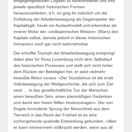
entgegengesetzten Logiken zu konkretisieren und ihre
jeweils spezifisch historischen Formen
herauszuarbeiten, d.h. es ging ihr natürlich um die
Entfaltung der Arbeiterbewegung als Gegenspieler der
Kapitallogik; heute ein Auslaufmodell und erkennbar als
innerer Motor der »zivilisatorischen Mission« (Marx) des
Kapitals selbst, damals jedoch in dieser historischen
Immanenz noch gar nicht wahrnehmbar.
Der erhoffte Triumph der Arbeiterbewegung entspringt
dabei aber für Rosa Luxemburg nicht dem Selbstlauf
des historischen Prozesses und stellt sich nicht hinter
dem Rücken der Beteiligten her, er setzt vielmehr
bewußte Aktion voraus. »Der Sozialismus ist die erste
Volksbewegung der Weltgeschichte, die sich zum Ziel
setzt … in das gesellschaftliche Tun der Menschen
einen bewußten Sinn, einen planmäßigen Gedanken
und damit den freien Willen hineinzutragen«. Der von
Engels formulierte Sprung der Menschheit aus dem
Tierreich in das Reich der Freiheit ist an eine
vorhergehende qualvolle Entwicklung gebunden. »Aber
er kann nimmermehr vollbracht werden, wenn aus all