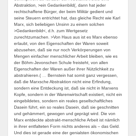
Abstraktion, >ein Gedankenbild(, dann hat jeder
rechtschaffene Bürger, der beim Militär gedient und
seine Steuern entrichtet hat, das gleiche Recht wie Karl
Marx, sich beliebigen Unsinn zu einem solchen
>Gedankenbild<, d.h. zum Wertgesetz
zurechtzumachen. >Von Haus aus ist es Marx ebenso
erlaubt, von den Eigenschaften der Waren soweit
abzusehen, daß sie nur noch Verkörperungen von
Mengen einfacher menschlicher Arbeit bleiben, wie es
der Böhm-Jevonschen Schule freisteht, von allen
Eigenschaften der Waren außer ihrer Nützlichkeit zu
abstrahieren.( … Bernstein hat somit ganz vergessen,
daß die Marxsche Abstraktion nicht eine Erfindung,
sondern eine Entdeckung ist, daß sie nicht in Marxens
Kopfe, sondern in der Warenwirtschaft existiert, nicht ein
eingebildetes, sondern ein reales gesellschaftliches
Dasein führt, ein so reales Dasein, daß sie geschnitten
und gehämmert, gewogen und geprägt wird. Die von
Marx entdeckte abstrakt-menschliche Arbeit ist nämlich
in ihrer entfalteten Form nichts anderes als – das Geld.
Und dies ist gerade eine der genialsten ökonomischen