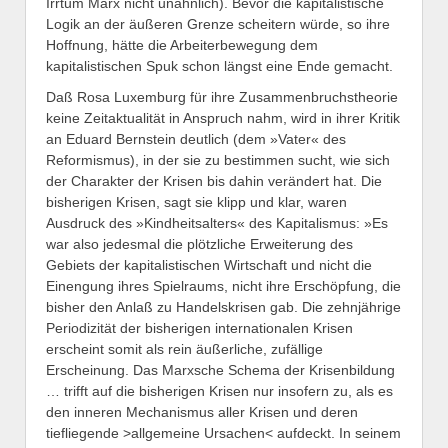
Irrtum Marx nicht unähnlich). Bevor die kapitalistische
Logik an der äußeren Grenze scheitern würde, so ihre
Hoffnung, hätte die Arbeiterbewegung dem
kapitalistischen Spuk schon längst eine Ende gemacht.
Daß Rosa Luxemburg für ihre Zusammenbruchstheorie
keine Zeitaktualität in Anspruch nahm, wird in ihrer Kritik
an Eduard Bernstein deutlich (dem »Vater« des
Reformismus), in der sie zu bestimmen sucht, wie sich
der Charakter der Krisen bis dahin verändert hat. Die
bisherigen Krisen, sagt sie klipp und klar, waren
Ausdruck des »Kindheitsalters« des Kapitalismus: »Es
war also jedesmal die plötzliche Erweiterung des
Gebiets der kapitalistischen Wirtschaft und nicht die
Einengung ihres Spielraums, nicht ihre Erschöpfung, die
bisher den Anlaß zu Handelskrisen gab. Die zehnjährige
Periodizität der bisherigen internationalen Krisen
erscheint somit als rein äußerliche, zufällige
Erscheinung. Das Marxsche Schema der Krisenbildung
… trifft auf die bisherigen Krisen nur insofern zu, als es
den inneren Mechanismus aller Krisen und deren
tiefliegende >allgemeine Ursachen< aufdeckt. In seinem