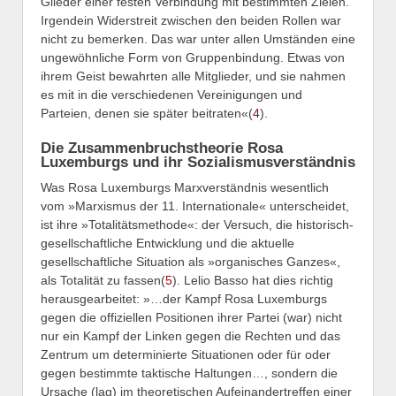
Glieder einer festen Verbindung mit bestimmten Zielen.
Irgendein Widerstreit zwischen den beiden Rollen war
nicht zu bemerken. Das war unter allen Umständen eine
ungewöhnliche Form von Gruppenbindung. Etwas von
ihrem Geist bewahrten alle Mitglieder, und sie nahmen
es mit in die verschiedenen Vereinigungen und
Parteien, denen sie später beitraten«(
4
).
Die Zusammenbruchstheorie Rosa
Luxemburgs und ihr Sozialismusverständnis
Was Rosa Luxemburgs Marxverständnis wesentlich
vom »Marxismus der 11. Internationale« unterscheidet,
ist ihre »Totalitätsmethode«: der Versuch, die historisch-
gesellschaftliche Entwicklung und die aktuelle
gesellschaftliche Situation als »organisches Ganzes«,
als Totalität zu fassen(
5
). Lelio Basso hat dies richtig
herausgearbeitet: »…der Kampf Rosa Luxemburgs
gegen die offiziellen Positionen ihrer Partei (war) nicht
nur ein Kampf der Linken gegen die Rechten und das
Zentrum um determinierte Situationen oder für oder
gegen bestimmte taktische Haltungen…, sondern die
Ursache (lag) im theoretischen Aufeinandertreffen einer