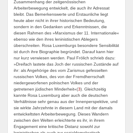
Zusammenhang der zeitgenössischen
Arbeiterbewegung entwickelt, die auch ihr Adressat
bleibt. Das Bemerkenswerte und Erstaunliche liegt
heute aber nicht in ihrer historischen Bedeutung,
sondern in den Gedanken und Erkenntnissen, die
diesen Rahmen des »Marxismus der 11. Internationale«
ebenso wie den ihres leninistischen Ablegers
überschreiten. Rosa Luxemburgs besondere Sensibilität
ist durch ihre Biographie begründet. Darauf kann hier
nur kurz verwiesen werden. Paul Frölich schrieb dazu:
»Dreifach lastete das Joch der russischen Zustände auf
ihr: als Angehörige des vom Zarismus gefesselten
russischen Volkes, des von der Fremdherrschaft
niedergeworfenen polnischen Volkes und der
getretenen jüdischen Minderheit«(
3
). Gleichzeitig
kannte Rosa Luxemburg aber auch die deutschen
Verhältnisse sehr genau aus der Innenperspektive, und
sie wirkte Jahrzehnte in diesem Land mit der damals
entwickeltsten Arbeiterbewegung. Dieses Wandern
zwischen den Welten erleichterte es ihr, in ihrem
Engagement eine kritische Distanz sowohl zur
leninistischen als auch zur sozialdemokratisch-