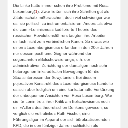
Die Linke hatte immer schon ihre Probleme mit Rosa
Luxemburg(
1
). Zwar ließen sich ihre Schriften gut als
Zitatenschatz mißbrauchen, doch viel schwieriger war
es, sie politisch zu instrumentalisieren. Anders als etwa
die zum »Leninismus« kodifizierte Theorie des
russischen Revolutionsführers taugten ihre Arbeiten
einfach nicht zum verbindlichen Kanon. So etwas wie
einen »Luxemburgismus« erfanden in den 20er Jahren
nur dessen posthume Gegner während der
sogenannten »Bolschewisierung«, d.h. der
administrativen Zurichtung der damaligen noch sehr
heterogenen linksradikalen Bewegungen für die
Staatsinteressen der Sowjetunion. Bei diesem
pejorativen Konstrukt des »Luxemburgismus« handelte
es sich aber lediglich um eine karikaturhafte Verkürzung
der unbequemen Ansichten von Rosa Luxemburg. War
sie für Lenin trotz ihrer Kritik am Bolschewismus noch
ein »Adler« des theoretischen Denkens gewesen, so
verglich die »ultralinke« Ruth Fischer, eine
Führungsfigur im Apparat der sich bürokratisierenden
KPD, die in den fünfziger Jahren schließlich als