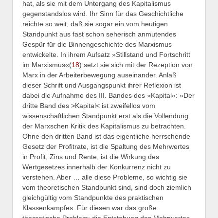
hat, als sie mit dem Untergang des Kapitalismus
gegenstandslos wird. Ihr Sinn für das Geschichtliche
reichte so weit, daß sie sogar ein vom heutigen
Standpunkt aus fast schon seherisch anmutendes
Gespür für die Binnengeschichte des Marxismus
entwickelte. In ihrem Aufsatz »Stillstand und Fortschritt
im Marxismus«(
18
) setzt sie sich mit der Rezeption von
Marx in der Arbeiterbewegung auseinander. Anlaß
dieser Schrift und Ausgangspunkt ihrer Reflexion ist
dabei die Aufnahme des III. Bandes des »Kapital«: »Der
dritte Band des >Kapital< ist zweifellos vom
wissenschaftlichen Standpunkt erst als die Vollendung
der Marxschen Kritik des Kapitalismus zu betrachten.
Ohne den dritten Band ist das eigentliche herrschende
Gesetz der Profitrate, ist die Spaltung des Mehrwertes
in Profit, Zins und Rente, ist die Wirkung des
Wertgesetzes innerhalb der Konkurrenz nicht zu
verstehen. Aber … alle diese Probleme, so wichtig sie
vom theoretischen Standpunkt sind, sind doch ziemlich
gleichgültig vom Standpunkte des praktischen
Klassenkampfes. Für diesen war das große
theoretische Problem: die Entstehung des Mehrwertes,