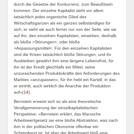
durch die Gesetze der Konkurrenz, zum Bewußtsein
kommen. Der einzelne Kapitalist sieht vor allem
tatsächlich jedes organische Glied des
Wirtschaftsganzen als ein ganzes selbständiges für
sich, er sieht sie auch ferner nur von der Seite, wie sie
auf ihn, den einzelnen Kapitalisten, einwirken, deshalb
als bloße >Störungen<, oder bloße
>Anpassungsmittel<. Für den einzelnen Kapitalisten
sind die Krisen tatsächlich bloße Störungen, und ihr
Ausbleiben gewährt ihm eine längere Lebensfrist, für
ihn ist der Kredit gleichfalls ein Mittel, seine
unzureichenden Produktivkräfte den Anforderungen des
Marktes »anzupassen«, für ihn hebt ein Kartell, in das
er eintritt, auch wirklich die Anarchie der Produktion
auf«(
14
).
Bernstein erweist sich so als eine theoretische
Verallgemeinerung der einzelkapitalistischen
Perspektive: »Bernstein erklärt, das Marxsche
Arbeitswertgesetz sei eine bloße Abstraktion, was nach
ihm in der politischen Okonomie offenbar ein
Schimpfwort ist. Ist aber der Arbeitswert bloß eine