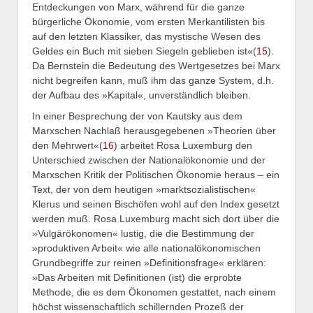
Entdeckungen von Marx, während für die ganze
bürgerliche Ökonomie, vom ersten Merkantilisten bis
auf den letzten Klassiker, das mystische Wesen des
Geldes ein Buch mit sieben Siegeln geblieben ist«(
15
).
Da Bernstein die Bedeutung des Wertgesetzes bei Marx
nicht begreifen kann, muß ihm das ganze System, d.h.
der Aufbau des »Kapital«, unverständlich bleiben.
In einer Besprechung der von Kautsky aus dem
Marxschen Nachlaß herausgegebenen »Theorien über
den Mehrwert«(
16
) arbeitet Rosa Luxemburg den
Unterschied zwischen der Nationalökonomie und der
Marxschen Kritik der Politischen Ökonomie heraus – ein
Text, der von dem heutigen »marktsozialistischen«
Klerus und seinen Bischöfen wohl auf den Index gesetzt
werden muß. Rosa Luxemburg macht sich dort über die
»Vulgärökonomen« lustig, die die Bestimmung der
»produktiven Arbeit« wie alle nationalökonomischen
Grundbegriffe zur reinen »Definitionsfrage« erklären:
»Das Arbeiten mit Definitionen (ist) die erprobte
Methode, die es dem Ökonomen gestattet, nach einem
höchst wissenschaftlich schillernden Prozeß der