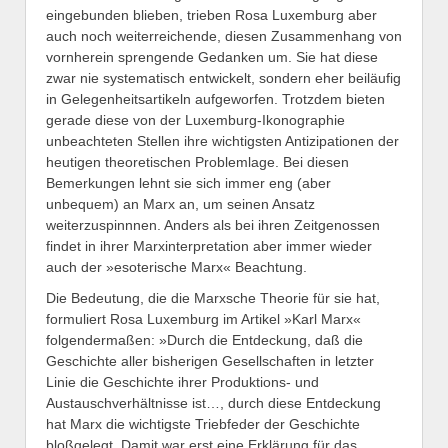
eingebunden blieben, trieben Rosa Luxemburg aber
auch noch weiterreichende, diesen Zusammenhang von
vornherein sprengende Gedanken um. Sie hat diese
zwar nie systematisch entwickelt, sondern eher beiläufig
in Gelegenheitsartikeln aufgeworfen. Trotzdem bieten
gerade diese von der Luxemburg-Ikonographie
unbeachteten Stellen ihre wichtigsten Antizipationen der
heutigen theoretischen Problemlage. Bei diesen
Bemerkungen lehnt sie sich immer eng (aber
unbequem) an Marx an, um seinen Ansatz
weiterzuspinnnen. Anders als bei ihren Zeitgenossen
findet in ihrer Marxinterpretation aber immer wieder
auch der »esoterische Marx« Beachtung.
Die Bedeutung, die die Marxsche Theorie für sie hat,
formuliert Rosa Luxemburg im Artikel »Karl Marx«
folgendermaßen: »Durch die Entdeckung, daß die
Geschichte aller bisherigen Gesellschaften in letzter
Linie die Geschichte ihrer Produktions- und
Austauschverhältnisse ist…, durch diese Entdeckung
hat Marx die wichtigste Triebfeder der Geschichte
bloßgelegt. Damit war erst eine Erklärung für das