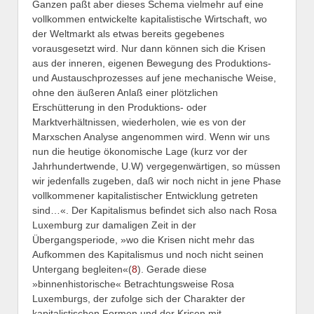
Ganzen paßt aber dieses Schema vielmehr auf eine
vollkommen entwickelte kapitalistische Wirtschaft, wo
der Weltmarkt als etwas bereits gegebenes
vorausgesetzt wird. Nur dann können sich die Krisen
aus der inneren, eigenen Bewegung des Produktions-
und Austauschprozesses auf jene mechanische Weise,
ohne den äußeren Anlaß einer plötzlichen
Erschütterung in den Produktions- oder
Marktverhältnissen, wiederholen, wie es von der
Marxschen Analyse angenommen wird. Wenn wir uns
nun die heutige ökonomische Lage (kurz vor der
Jahrhundertwende, U.W) vergegenwärtigen, so müssen
wir jedenfalls zugeben, daß wir noch nicht in jene Phase
vollkommener kapitalistischer Entwicklung getreten
sind…«. Der Kapitalismus befindet sich also nach Rosa
Luxemburg zur damaligen Zeit in der
Übergangsperiode, »wo die Krisen nicht mehr das
Aufkommen des Kapitalismus und noch nicht seinen
Untergang begleiten«(
8
). Gerade diese
»binnenhistorische« Betrachtungsweise Rosa
Luxemburgs, der zufolge sich der Charakter der
kapitalistischen Formen und der Krisen mit