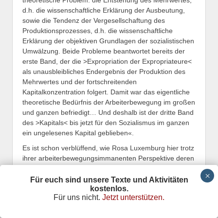
d.h. die wissenschaftliche Erklärung der Ausbeutung,
sowie die Tendenz der Vergesellschaftung des
Produktionsprozesses, d.h. die wissenschaftliche
Erklärung der objektiven Grundlagen der sozialistischen
Umwälzung. Beide Probleme beantwortet bereits der
erste Band, der die >Expropriation der Expropriateure<
als unausbleibliches Endergebnis der Produktion des
Mehrwertes und der fortschreitenden
Kapitalkonzentration folgert. Damit war das eigentliche
theoretische Bedürfnis der Arbeiterbewegung im großen
und ganzen befriedigt… Und deshalb ist der dritte Band
des >Kapitals< bis jetzt für den Sozialismus im ganzen
ein ungelesenes Kapital geblieben«.
Es ist schon verblüffend, wie Rosa Luxemburg hier trotz
ihrer arbeiterbewegungsimmanenten Perspektive deren
Grenze überschreitet und im Grunde genommen die
Beschränktheit dieser Sicht kritisch formuliert, wenn sie
Für euch sind unsere Texte und Aktivitäten
kostenlos.
de facto sagt, daß Marx mehr und Weitergehendes
Für uns nicht.
Jetzt unterstützen.
bringt, als für den »Klassenkampf« nötig ist. Aus
heutiger Sicht können wir noch klarer sehen, daß die