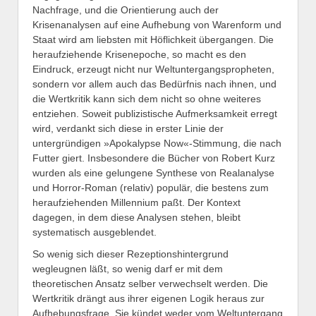
Nachfrage, und die Orientierung auch der
Krisenanalysen auf eine Aufhebung von Warenform und
Staat wird am liebsten mit Höflichkeit übergangen. Die
heraufziehende Krisenepoche, so macht es den
Eindruck, erzeugt nicht nur Weltuntergangspropheten,
sondern vor allem auch das Bedürfnis nach ihnen, und
die Wertkritik kann sich dem nicht so ohne weiteres
entziehen. Soweit publizistische Aufmerksamkeit erregt
wird, verdankt sich diese in erster Linie der
untergründigen »Apokalypse Now«-Stimmung, die nach
Futter giert. Insbesondere die Bücher von Robert Kurz
wurden als eine gelungene Synthese von Realanalyse
und Horror-Roman (relativ) populär, die bestens zum
heraufziehenden Millennium paßt. Der Kontext
dagegen, in dem diese Analysen stehen, bleibt
systematisch ausgeblendet.
So wenig sich dieser Rezeptionshintergrund
wegleugnen läßt, so wenig darf er mit dem
theoretischen Ansatz selber verwechselt werden. Die
Wertkritik drängt aus ihrer eigenen Logik heraus zur
Aufhebungsfrage. Sie kündet weder vom Weltuntergang