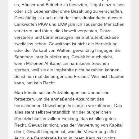
es, Häuser und Betriebe zu besezten, illegal einzureisen
oder sich Lebensmittel ohne Bezahlung zu verschaffen.
Gewalttätig ist auch nicht der Individualverkehr, dessen
Lenkwaffen PKW und LKW jährlich Tausende Menschen
verletzen und töten, die Umwelt verpesten, Plätze
verstellen und Lärm erzeugen; eine Straßenblockade
zweifellos schon. Gewaltsam ist nicht die Herstellung
oder der Verkauf von Waffen; gewalttätig hingegen die
Sabotage ihrer Auslieferung. Gewalt ist auch nicht,
wenn Millionen Afrikaner an harmlosen Seuchen
sterben, weil sie die Impfstoffe nicht bezahlen können.
So ist nun mal die bürgerliche Freiheit: Wer nicht kaufen
kann, hat kein Recht.
Man könnte solche Aufzählungen ins Unendliche
fortsetzen, um die anmaßende Absurdität des
herrschenden Gewaltbegriffs sinnlich vorzuführen. Das
alles steht selbstverständlich mit der bürgerlichen
Gesetzlichkeit in vollem Einklang, das ist alles gutes
Recht. Gewalt ist nicht, was der Verwertung von Kapital
dient, Gewalt hingegen ist, was die Verwertung stört.
Auch „die Demokratie kann in ihrem Kern gar nichts