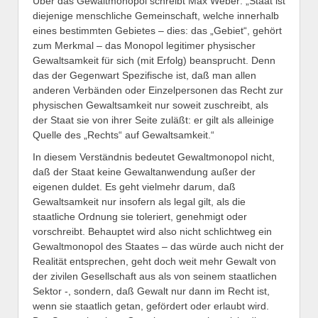
Über das Gewaltmonopol schreibt Max Weber: „Staat ist
diejenige menschliche Gemeinschaft, welche innerhalb
eines bestimmten Gebietes – dies: das „Gebiet“, gehört
zum Merkmal – das Monopol legitimer physischer
Gewaltsamkeit für sich (mit Erfolg) beansprucht. Denn
das der Gegenwart Spezifische ist, daß man allen
anderen Verbänden oder Einzelpersonen das Recht zur
physischen Gewaltsamkeit nur soweit zuschreibt, als
der Staat sie von ihrer Seite zuläßt: er gilt als alleinige
Quelle des „Rechts“ auf Gewaltsamkeit.“
In diesem Verständnis bedeutet Gewaltmonopol nicht,
daß der Staat keine Gewaltanwendung außer der
eigenen duldet. Es geht vielmehr darum, daß
Gewaltsamkeit nur insofern als legal gilt, als die
staatliche Ordnung sie toleriert, genehmigt oder
vorschreibt. Behauptet wird also nicht schlichtweg ein
Gewaltmonopol des Staates – das würde auch nicht der
Realität entsprechen, geht doch weit mehr Gewalt von
der zivilen Gesellschaft aus als von seinem staatlichen
Sektor -, sondern, daß Gewalt nur dann im Recht ist,
wenn sie staatlich getan, gefördert oder erlaubt wird.