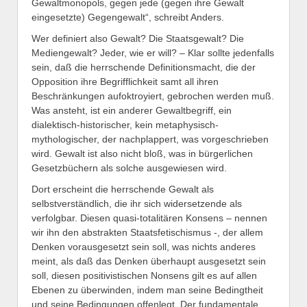
Gewaltmonopols, gegen jede (gegen ihre Gewalt
eingesetzte) Gegengewalt“, schreibt Anders.
Wer definiert also Gewalt? Die Staatsgewalt? Die
Mediengewalt? Jeder, wie er will? – Klar sollte jedenfalls
sein, daß die herrschende Definitionsmacht, die der
Opposition ihre Begrifflichkeit samt all ihren
Beschränkungen aufoktroyiert, gebrochen werden muß.
Was ansteht, ist ein anderer Gewaltbegriff, ein
dialektisch-historischer, kein metaphysisch-
mythologischer, der nachplappert, was vorgeschrieben
wird. Gewalt ist also nicht bloß, was in bürgerlichen
Gesetzbüchern als solche ausgewiesen wird.
Dort erscheint die herrschende Gewalt als
selbstverständlich, die ihr sich widersetzende als
verfolgbar. Diesen quasi-totalitären Konsens – nennen
wir ihn den abstrakten Staatsfetischismus -, der allem
Denken vorausgesetzt sein soll, was nichts anderes
meint, als daß das Denken überhaupt ausgesetzt sein
soll, diesen positivistischen Nonsens gilt es auf allen
Ebenen zu überwinden, indem man seine Bedingtheit
und seine Bedingungen offenlegt. Der fundamentale