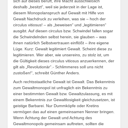
sich auf dieses beruft, ihre Macht ausschließlich
deshalb „besitzt“, weil sie jederzeit in der Lage ist,
diesem Monopolanspruch auf Gewalt mit Hilfe von
Gewalt Nachdruck zu verleihen, was sie – hoch der
circulus vitiosus! – als „beweisen“ und „legitimieren“
ausgibt. Auf diesen circulus bzw. Schwindel fallen sogar
die Schwindelnden selbst herein, sie glauben – was
ihnen natürlich Selbstvertrauen einflößt – ihre eigene
Lüge. Kurz: Gewalt legitimiert Gewalt. Scheint diese zu
legitimieren. Wer aber, wie unsereins, zu stolz ist, um
die Gültigkeit dieses circulus vitiosus anzuerkennen, der
gilt als „Revolutionär“.- Schlimmeres soll uns nicht
zustoßen!“, schreibt Günther Anders.
Auch rechtsstaatliche Gewalt ist Gewalt. Das Bekenntnis
zum Gewaltmonopol ist unfraglich ein Bekenntnis zu
einer bestimmten Gewalt bzw. Gewaltzulassung, es mit
einem Bekenntnis zur Gewaltlosigkeit gleichzusetzen, ist
geistige Barbarei. Nur Dummköpfe oder Kretins
vermögen das auf einen gemeinsamen Nenner bringen.
Wenn Ächtung der Gewalt und Achtung des
Gewaltmonopols gemeinsam auftreten, sollten die