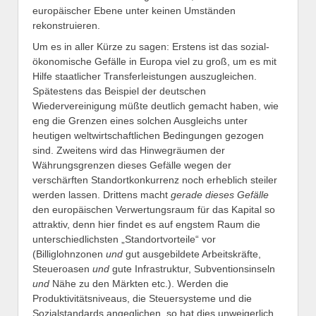
europäischer Ebene unter keinen Umständen
rekonstruieren.
Um es in aller Kürze zu sagen: Erstens ist das sozial-
ökonomische Gefälle in Europa viel zu groß, um es mit
Hilfe staatlicher Transferleistungen auszugleichen.
Spätestens das Beispiel der deutschen
Wiedervereinigung müßte deutlich gemacht haben, wie
eng die Grenzen eines solchen Ausgleichs unter
heutigen weltwirtschaftlichen Bedingungen gezogen
sind. Zweitens wird das Hinwegräumen der
Währungsgrenzen dieses Gefälle wegen der
verschärften Standortkonkurrenz noch erheblich steiler
werden lassen. Drittens macht
gerade dieses Gefälle
den europäischen Verwertungsraum für das Kapital so
attraktiv, denn hier findet es auf engstem Raum die
unterschiedlichsten „Standortvorteile“ vor
(Billiglohnzonen
und
gut ausgebildete Arbeitskräfte,
Steueroasen
und
gute Infrastruktur, Subventionsinseln
und
Nähe zu den Märkten etc.). Werden die
Produktivitätsniveaus, die Steuersysteme und die
Sozialstandards angeglichen, so hat dies unweigerlich