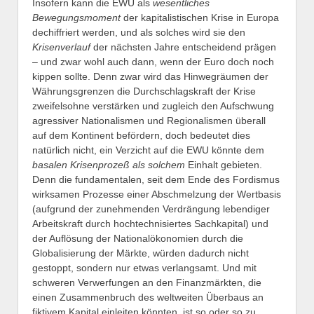
Insofern kann die EWU als
wesentliches
Bewegungsmoment
der kapitalistischen Krise in Europa
dechiffriert werden, und als solches wird sie den
Krisenverlauf
der nächsten Jahre entscheidend prägen
– und zwar wohl auch dann, wenn der Euro doch noch
kippen sollte. Denn zwar wird das Hinwegräumen der
Währungsgrenzen die Durchschlagskraft der Krise
zweifelsohne verstärken und zugleich den Aufschwung
agressiver Nationalismen und Regionalismen überall
auf dem Kontinent befördern, doch bedeutet dies
natürlich nicht, ein Verzicht auf die EWU könnte dem
basalen Krisenprozeß als solchem
Einhalt gebieten.
Denn die fundamentalen, seit dem Ende des Fordismus
wirksamen Prozesse einer Abschmelzung der Wertbasis
(aufgrund der zunehmenden Verdrängung lebendiger
Arbeitskraft durch hochtechnisiertes Sachkapital) und
der Auflösung der Nationalökonomien durch die
Globalisierung der Märkte, würden dadurch nicht
gestoppt, sondern nur etwas verlangsamt. Und mit
schweren Verwerfungen an den Finanzmärkten, die
einen Zusammenbruch des weltweiten Überbaus an
fiktivem Kapital einleiten könnten, ist so oder so zu