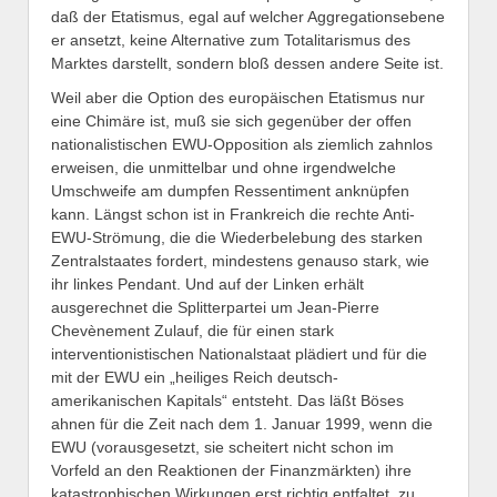
daß der Etatismus, egal auf welcher Aggregationsebene
er ansetzt, keine Alternative zum Totalitarismus des
Marktes darstellt, sondern bloß dessen andere Seite ist.
Weil aber die Option des europäischen Etatismus nur
eine Chimäre ist, muß sie sich gegenüber der offen
nationalistischen EWU-Opposition als ziemlich zahnlos
erweisen, die unmittelbar und ohne irgendwelche
Umschweife am dumpfen Ressentiment anknüpfen
kann. Längst schon ist in Frankreich die rechte Anti-
EWU-Strömung, die die Wiederbelebung des starken
Zentralstaates fordert, mindestens genauso stark, wie
ihr linkes Pendant. Und auf der Linken erhält
ausgerechnet die Splitterpartei um Jean-Pierre
Chevènement Zulauf, die für einen stark
interventionistischen Nationalstaat plädiert und für die
mit der EWU ein „heiliges Reich deutsch-
amerikanischen Kapitals“ entsteht. Das läßt Böses
ahnen für die Zeit nach dem 1. Januar 1999, wenn die
EWU (vorausgesetzt, sie scheitert nicht schon im
Vorfeld an den Reaktionen der Finanzmärkten) ihre
katastrophischen Wirkungen erst richtig entfaltet, zu