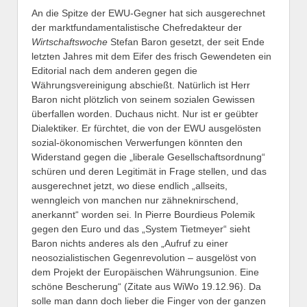
An die Spitze der EWU-Gegner hat sich ausgerechnet
der marktfundamentalistische Chefredakteur der
Wirtschaftswoche
Stefan Baron gesetzt, der seit Ende
letzten Jahres mit dem Eifer des frisch Gewendeten ein
Editorial nach dem anderen gegen die
Währungsvereinigung abschießt. Natürlich ist Herr
Baron nicht plötzlich von seinem sozialen Gewissen
überfallen worden. Duchaus nicht. Nur ist er geübter
Dialektiker. Er fürchtet, die von der EWU ausgelösten
sozial-ökonomischen Verwerfungen könnten den
Widerstand gegen die „liberale Gesellschaftsordnung“
schüren und deren Legitimät in Frage stellen, und das
ausgerechnet jetzt, wo diese endlich „allseits,
wenngleich von manchen nur zähneknirschend,
anerkannt“ worden sei. In Pierre Bourdieus Polemik
gegen den Euro und das „System Tietmeyer“ sieht
Baron nichts anderes als den „Aufruf zu einer
neosozialistischen Gegenrevolution – ausgelöst von
dem Projekt der Europäischen Währungsunion. Eine
schöne Bescherung“ (Zitate aus WiWo 19.12.96). Da
solle man dann doch lieber die Finger von der ganzen