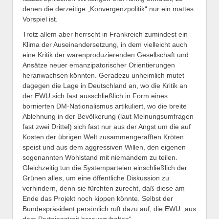
denen die derzeitige „Konvergenzpolitik“ nur ein mattes
Vorspiel ist.
Trotz allem aber herrscht in Frankreich zumindest ein
Klima der Auseinandersetzung, in dem vielleicht auch
eine Kritik der warenproduzierenden Gesellschaft und
Ansätze neuer emanzipatorischer Orientierungen
heranwachsen könnten. Geradezu unheimlich mutet
dagegen die Lage in Deutschland an, wo die Kritik an
der EWU sich fast ausschließlich in Form eines
bornierten DM-Nationalismus artikuliert, wo die breite
Ablehnung in der Bevölkerung (laut Meinungsumfragen
fast zwei Drittel) sich fast nur aus der Angst um die auf
Kosten der übrigen Welt zusammengerafften Kröten
speist und aus dem aggressiven Willen, den eigenen
sogenannten Wohlstand mit niemandem zu teilen.
Gleichzeitig tun die Systemparteien einschließlich der
Grünen alles, um eine öffentliche Diskussion zu
verhindern, denn sie fürchten zurecht, daß diese am
Ende das Projekt noch kippen könnte. Selbst der
Bundespräsident persönlich ruft dazu auf, die EWU „aus
dem Parteienstreit herauszuhalten“.