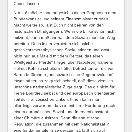
Chose lassen.
Nur zu! möchte man angesichts dieser Prognosen dem
Bundeskanzler und seinem Finanzminister zurufen.
Macht weiter so, laßt Euch nicht beirren von den
historischen Blindgängern. Wenn die Linke schon nicht
mitzieht, dann müßt ihr halt dem Sozialismus den Weg
bereiten. Doch leider verbieten sich solche
geschichtsmetaphysischen Spekulationen und zwar
nicht nur, aus Mitleid mit dem Reittier, das einen
„Weltgeist zu Pferde“ (Hegel über Napoleon) namens
Helmut Kohl zu schultern hätte. Betrachten wir die von
Baron befürchete „neosozialistische Gegenrevolution“
etwas näher, so zeigt sich schnell, daß diese ziemlich
unschöne nationalistische Züge trägt. Das gilt nicht für
Pierre Bourdieu selbst und den europäisch orientierten
Teil der französischen Linken. Ihnen kann man
allerdings vorwerfen, daß sie mit ihrer Forderung nach
einem europäischen Sozial- und Interventionsstaat
einer Chimäre aufsitzen. Denn die etatistische
Regulation, die zusammen mit dem Nationalstaat in
eine fundamentale Krise geraten ist, läßt sich auf