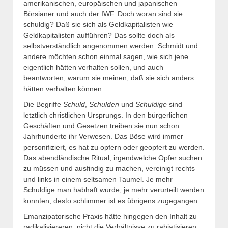
amerikanischen, europäischen und japanischen
Börsianer und auch der IWF. Doch woran sind sie
schuldig? Daß sie sich als Geldkapitalisten wie
Geldkapitalisten aufführen? Das sollte doch als
selbstverständlich angenommen werden. Schmidt und
andere möchten schon einmal sagen, wie sich jene
eigentlich hätten verhalten sollen, und auch
beantworten, warum sie meinen, daß sie sich anders
hätten verhalten können.
Die Begriffe
Schuld
,
Schulden
und
Schuldige
sind
letztlich christlichen Ursprungs. In den bürgerlichen
Geschäften und Gesetzen treiben sie nun schon
Jahrhunderte ihr Verwesen. Das Böse wird immer
personifiziert, es hat zu opfern oder geopfert zu werden.
Das abendländische Ritual, irgendwelche Opfer suchen
zu müssen und ausfindig zu machen, vereinigt rechts
und links in einem seltsamen Taumel. Je mehr
Schuldige man habhaft wurde, je mehr verurteilt werden
konnten, desto schlimmer ist es übrigens zugegangen.
Emanzipatorische Praxis hätte hingegen den Inhalt zu
radikalisiereren, nicht die Verhältnisse zu rabiatisieren