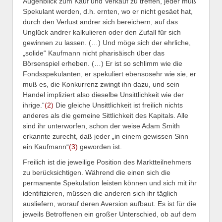
Augenblick zum Kauf und Verkauf zu treffen, jeder muß
Spekulant werden, d.h. ernten, wo er nicht gesäet hat,
durch den Verlust andrer sich bereichern, auf das
Unglück andrer kalkulieren oder den Zufall für sich
gewinnen zu lassen. (…) Und möge sich der ehrliche,
„solide“ Kaufmann nicht pharisäisch über das
Börsenspiel erheben. (…) Er ist so schlimm wie die
Fondsspekulanten, er spekuliert ebensosehr wie sie, er
muß es, die Konkurrenz zwingt ihn dazu, und sein
Handel impliziert also dieselbe Unsittlichkeit wie der
ihrige.“
(2)
Die gleiche Unsittlichkeit ist freilich nichts
anderes als die gemeine Sittlichkeit des Kapitals. Alle
sind ihr unterworfen, schon der weise Adam Smith
erkannte zurecht, daß jeder „in einem gewissen Sinn
ein Kaufmann“
(3)
geworden ist.
Freilich ist die jeweilige Position des Marktteilnehmers
zu berücksichtigen. Während die einen sich die
permanente Spekulation leisten können und sich mit ihr
identifizieren, müssen die anderen sich ihr täglich
ausliefern, worauf deren Aversion aufbaut. Es ist für die
jeweils Betroffenen ein großer Unterschied, ob auf dem