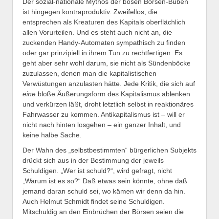
Der sozial-nationale Mythos der bösen Börsen-Buben
ist hingegen kontraproduktiv. Zweifellos, die
entsprechen als Kreaturen des Kapitals oberflächlich
allen Vorurteilen. Und es steht auch nicht an, die
zuckenden Handy-Automaten sympathisch zu finden
oder gar prinzipiell in ihrem Tun zu rechtfertigen. Es
geht aber sehr wohl darum, sie nicht als Sündenböcke
zuzulassen, denen man die kapitalistischen
Verwüstungen anzulasten hätte. Jede Kritik, die sich auf
eine
bloße Äußerungsform des Kapitalismus ablenken
und verkürzen läßt, droht letztlich selbst in reaktionäres
Fahrwasser zu kommen. Antikapitalismus ist – will er
nicht nach hinten losgehen – ein ganzer Inhalt, und
keine halbe Sache.
Der Wahn des „selbstbestimmten“ bürgerlichen Subjekts
drückt sich aus in der Bestimmung der jeweils
Schuldigen. „Wer ist schuld?“, wird gefragt, nicht
„Warum ist es so?“ Daß etwas sein könnte, ohne daß
jemand daran schuld sei, wo kämen wir denn da hin.
Auch Helmut Schmidt findet seine Schuldigen.
Mitschuldig an den Einbrüchen der Börsen seien die