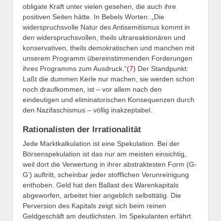
obligate Kraft unter vielen gesehen, die auch ihre
positiven Seiten hätte. In Bebels Worten: „Die
widerspruchsvolle Natur des Antisemitismus kommt in
den widerspruchsvollen, theils ultrareaktionären und
konservativen, theils demokratischen und manchen mit
unserem Programm übereinstimmenden Forderungen
ihres Programms zum Ausdruck.“
(7)
Der Standpunkt:
Laßt die dummen Kerle nur machen, sie werden schon
noch draufkommen, ist – vor allem nach den
eindeutigen und eliminatorischen Konsequenzen durch
den Nazifaschismus – völlig inakzeptabel.
Rationalisten der Irrationalität
Jede Marktkalkulation ist eine Spekulation. Bei der
Börsenspekulation ist das nur am meisten einsichtig,
weil dort die Verwertung in ihrer abstraktesten Form (G-
G‘) auftritt, scheinbar jeder stofflichen Verunreinigung
enthoben. Geld hat den Ballast des Warenkapitals
abgeworfen, arbeitet hier angeblich selbsttätig. Die
Perversion des Kapitals zeigt sich beim reinen
Geldgeschäft am deutlichsten. Im Spekulanten erfährt