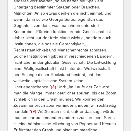
anderes vorzuwerfen, so als hätten sie Spaß am
Untergang bestimmter Staaten oder Branchen.
Mitnichten. An so etwas denken die nicht einmal, und
wenn, dann so wie George Soros, eigentlich das
Gegenteil, von dem, was man ihnen unterstellt.
Kostprobe: „Für eine funktionierende Gesellschaft ist
daher nicht nur der freie Markt wichtig, sondern auch
Institutionen, die soziale Gerechtigkeit,
Rechtsstaatlichkeit und Menschenrechte schützen.
Solche Institutionen gibt es in verschiedenen Ländern,
nicht aber in der globalen Gesellschaft. Die Entwicklung
einer Weltgesellschaft hinkt hinter der Weltwirtschaft
her. Solange dieser Rückstand besteht, hat das
weltweite kapitalistische System keine
Überlebenschance.“
(8)
Und: „Im Laufe der Zeit wird
man die Mängel immer deutlicher spüren, bis der Boom
schließlich in den Crash mündet. Wir können den
Zusammenbruch aber verhindern, indem wir rechtzeitig
handeln.“
(9)
Wüßte man nicht, daß er das sagt, würde
man es partout jemanden anderen zuschreiben. Soros
ist eine börsianische Mischung von Popper und Keynes.
Er fürchtet den Crash und bittet um staatliche