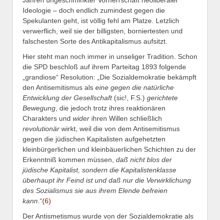
Jahren ungeschminkter Vorherrschaft neoliberaler
Ideologie – doch endlich zumindest gegen die
Spekulanten geht, ist völlig fehl am Platze. Letzlich
verwerflich, weil sie der billigsten, borniertesten und
falschesten Sorte des Antikapitalismus aufsitzt.
Hier steht man noch immer in unseliger Tradition. Schon
die SPD beschloß auf ihrem Parteitag 1893 folgende
„grandiose“ Resolution: „Die Sozialdemokratie bekämpft
den Antisemitismus als
eine gegen die natürliche
Entwicklung der Gesellschaft
(sic!, F.S.)
gerichtete
Bewegung
, die jedoch trotz ihres reaktionären
Charakters und
wider
ihren Willen schließlich
revolutionär
wirkt, weil die von dem Antisemitismus
gegen die jüdischen Kapitalisten aufgehetzten
kleinbürgerlichen und kleinbäuerlichen Schichten zu der
Erkenntniß kommen müssen,
daß nicht blos der
jüdische Kapitalist, sondern die Kapitalistenklasse
überhaupt ihr Feind ist und daß nur die Verwirklichung
des Sozialismus sie aus ihrem Elende befreien
kann
.“
(6)
Der Antismetismus wurde von der Sozialdemokratie als