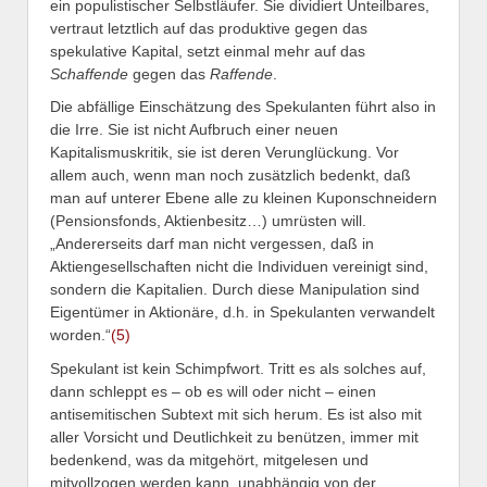
ein populistischer Selbstläufer. Sie dividiert Unteilbares,
vertraut letztlich auf das produktive gegen das
spekulative Kapital, setzt einmal mehr auf das
Schaffende
gegen das
Raffende
.
Die abfällige Einschätzung des Spekulanten führt also in
die Irre. Sie ist nicht Aufbruch einer neuen
Kapitalismuskritik, sie ist deren Verunglückung. Vor
allem auch, wenn man noch zusätzlich bedenkt, daß
man auf unterer Ebene alle zu kleinen Kuponschneidern
(Pensionsfonds, Aktienbesitz…) umrüsten will.
„Andererseits darf man nicht vergessen, daß in
Aktiengesellschaften nicht die Individuen vereinigt sind,
sondern die Kapitalien. Durch diese Manipulation sind
Eigentümer in Aktionäre, d.h. in Spekulanten verwandelt
worden.“
(5)
Spekulant ist kein Schimpfwort. Tritt es als solches auf,
dann schleppt es – ob es will oder nicht – einen
antisemitischen Subtext mit sich herum. Es ist also mit
aller Vorsicht und Deutlichkeit zu benützen, immer mit
bedenkend, was da mitgehört, mitgelesen und
mitvollzogen werden kann, unabhängig von der