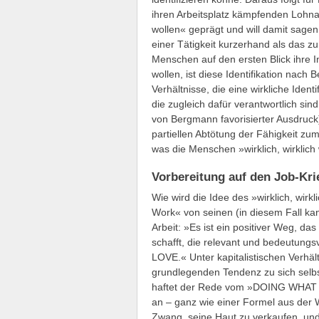
ihren Arbeitsplatz kämpfenden Lohnarbe
wollen« geprägt und will damit sagen,
einer Tätigkeit kurzerhand als das zu
Menschen auf den ersten Blick ihre I
wollen, ist diese Identifikation nach
Verhältnisse, die eine wirkliche Iden
die zugleich dafür verantwortlich si
von Bergmann favorisierter Ausdruck
partiellen Abtötung der Fähigkeit 
was die Menschen »wirklich, wirklich
Vorbereitung auf den Job-Kri
Wie wird die Idee des »wirklich, wirk
Work« von seinen (in diesem Fall ka
Arbeit: »Es ist ein positiver Weg, d
schafft, die relevant und bedeutungs
LOVE.« Unter kapitalistischen Verhäl
grundlegenden Tendenz zu sich selbs
haftet der Rede vom »DOING WHAT 
an – ganz wie einer Formel aus der We
Zwang, seine Haut zu verkaufen, und 