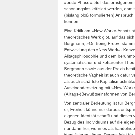
»erste Phase«. Soll das ernstgenom
schonungslos kritisiert werden, dami
(bislang bloß formulierten) Anspruc
können.
Eine Kritik am »New Work«-Ansatz s
theoretisches Werk gibt, auf das sic
Bergmann, »On Being Free«, stammt a
Entwicklung des »New Work«- Konze
Alltagsphilosophie und dem berühmt
systematischer und kohärenter Theori
Bergmann sowie aus der Praxis besti
theoretische Vagheit ist auch dafür 
als auch schärfste Kapitalismuskriti
Auseinandersetzung mit »New Work« in
(Alltags-)Bewußtseinsformen von Be
Von zentraler Bedeutung ist für Berg
er, Freiheit könne nur daraus entspri
eigenen Identität schafft und dieses 
Bezug des Individuums auf die eigene
nur dann frei, wenn es als handelnd
identifizieren könne. Daraus folgt fü