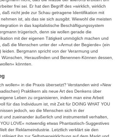
iter frei sei. Er hat den Begriff des »wirklich, wirklich
 daß nicht jede zur Schau getragene Identifikation mit
 nehmen ist, als das sie sich ausgibt. Wiewohl die meisten
ntegration in das kapitalistische Beschäftigungssystem
 Bergmann trügerisch, denn sie wollen gerade die
tifikation mit der eigenen Tätigkeit unmöglich machen und
nd, daß die Menschen unter der »Armut der Begierde« (ein
) leiden. Bergmann spricht von der Verarmung und
zum Wünschen, Herausfinden und Benennen-Können dessen,
 wollen« könnten.
eg
lich wollen« in die Praxis übersetzt? Verstanden wird »New
nadischen) Praktikern als neue Art des Denkens über
as eigene Leben zu organisieren, indem man eine Arbeit
voll für das Individuum ist, mit Zeit für DOING WHAT YOU
tnissen jedoch, wo die Menschen sich in der
t und zueinander äußerlich und instrumentell verhalten,
YOU LOVE« notwendig etwas Phantastisch-Suggestives
lt der Reklameindustrie. Letztlich verklärt sie den
stilisiert ihn zur Selbstverwirklichung auf dem Markt und