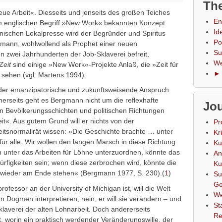
The
ue Arbeit«. Diesseits und jenseits des großen Teiches
En
m englischen Begriff »New Work« bekannten Konzept
Id
ischen Lokalpresse wird der Begründer und Spiritus
Po
gmann, wohlwollend als Prophet einer neuen
Su
n zwei Jahrhunderten der Job-Sklaverei befreit,
We
Zeit
sind einige »New Work«-Projekte Anlaß, die »Zeit für
► 
 sehen (vgl. Martens 1994).
 der emanzipatorische und zukunftsweisende Anspruch
inerseits geht es Bergmann nicht um die reflexhafte
Jou
en Bevölkerungsschichten und politischen Richtungen
it«. Aus gutem Grund will er nichts von der
Pr
eitsnormalirät wissen: »Die Geschichte brachte … unter
Kr
 für alle. Wir wollen den langen Marsch in diese Richtung
Ku
nter das Arbeiten für Löhne unterzuordnen, könnte das
An
würfigkeiten sein; wenn diese zerbrochen wird, könnte die
Ku
wieder am Ende stehen« (Bergmann 1977, S. 230).(
1
)
Su
Ge
fessor an der University of Michigan ist, will die Welt
We
n Dogmen interpretieren, nein, er will sie verändern – und
St
klaverei der alten Lohnarbeit. Doch andererseits
Re
, worin ein praktisch werdender Veränderungswille, der