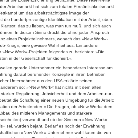
el für die Existenzsicherung betrachtet. Diese reservierte
 der Arbeitsmarkt hat sich zum totalen Persönlichkeitsmarkt
 Wettkampf um das arbeitsträchtigste Image der
st die hundertprozentige Identifikation mit der Arbeit, eben:
rtext: das zu lieben, was man tun muß, und sich auch
 können. In diesem Sinne drückt die ohne jeden Anspruch
Bilanz eines Projektteilnehmers, wonach das »New Work«-
 Job-Krieg«, eine gewisse Wahrheit aus. Ein anderer
 »New Work«-Projekten folgendes zu berichten: »Die
en in der Gesellschaft funktioniert.«
uweilen gerade Unternehmer ein besonderes Interesse am
hrung darauf beruhender Konzepte in ihren Betrieben
ischer Unternehmer aus den USA erklärte seinen
anderem so: »>New Work< hat nichts mit dem alten
 starker Regulierung, Jobsicherheit und dem Arbeiten-nur-
eutet die Schaffung einer neuen Umgebung für die Arbeit:
ivation der Arbeitenden.« Die Fragen, ob »New Work« dem
bau des mittleren Managements und stärkere
iseinheiten) verwandt und ob der Sinn von »New Work«
s« sei, wurden bejaht. Bedarf es noch der Erwähnung,
schaftlichen »New Work«-Unternehmer wohl kaum die von