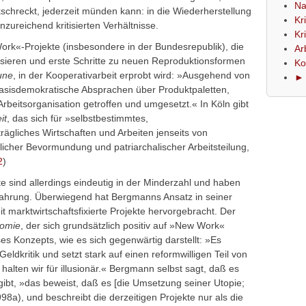
Na
kschreckt, jederzeit münden kann: in die Wiederherstellung
Kr
ureichend kritisierten Verhältnisse.
Kr
ork«-Projekte (insbesondere in der Bundesrepublik), die
Ar
sieren und erste Schritte zu neuen Reproduktionsformen
Ko
une
, in der Kooperativarbeit erprobt wird: »Ausgehend von
► 
asisdemokratische Absprachen über Produktpaletten,
Arbeitsorganisation getroffen und umgesetzt.« In Köln gibt
it
, das sich für »selbstbestimmtes,
ägliches Wirtschaften und Arbeiten jenseits von
licher Bevormundung und patriarchalischer Arbeitsteilung,
2
)
e sind allerdings eindeutig in der Minderzahl und haben
fahrung. Überwiegend hat Bergmanns Ansatz in seiner
t marktwirtschaftsfixierte Projekte hervorgebracht. Der
nomie
, der sich grundsätzlich positiv auf »New Work«
s Konzepts, wie es sich gegenwärtig darstellt: »Es
Geldkritik und setzt stark auf einen reformwilligen Teil von
lten wir für illusionär.« Bergmann selbst sagt, daß es
gibt, »das beweist, daß es [die Umsetzung seiner Utopie;
98a), und beschreibt die derzeitigen Projekte nur als die