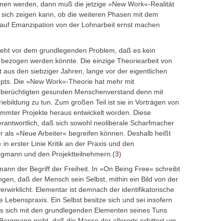
men werden, dann muß die jetzige »New Work«-Realität
t sich zeigen kann, ob die weiteren Phasen mit dem
h auf Emanzipation von der Lohnarbeit ernst machen
teht vor dem grundlegenden Problem, daß es kein
h bezogen werden könnte. Die einzige Theoriearbeit von
us den siebziger Jahren, lange vor der eigentlichen
pts. Die »New Work«-Theorie hat mehr mit
-berüchtigten gesunden Menschenverstand denn mit
ebildung zu tun. Zum großen Teil ist sie in Vorträgen von
mmter Projekte heraus entwickelt worden. Diese
verantwortlich, daß sich sowohl neoliberale Scharfmacher
ker als »Neue Arbeiter« begreifen können. Deshalb heißt
 erster Linie Kritik an der Praxis und den
rgmann und den Projektteilnehmern.(
3
)
mann der Begriff der Freiheit. In »On Being Free« schreibt
ngen, daß der Mensch sein Selbst, mithin ein Bild von der
verwirklicht. Elementar ist demnach der identifikatorische
 Lebenspraxis. Ein Selbst besitze sich und sei insofern
es sich mit den grundlegenden Elementen seines Tuns
r Bergmann nicht, daß die Masse der allerorts erbittert um