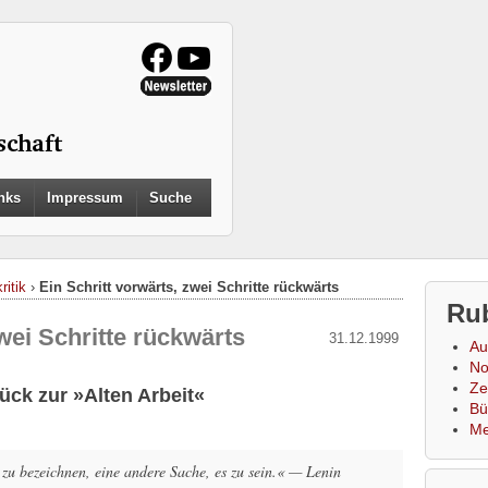
Search
nks
Impressum
Suche
for:
Search Button
ritik
›
Ein Schritt vorwärts, zwei Schritte rückwärts
Ru
zwei Schritte rückwärts
31.12.1999
Au
No
Zei
ück zur »Alten Arbeit«
Bü
Me
s zu bezeichnen, eine andere Sache, es zu sein.« — Lenin