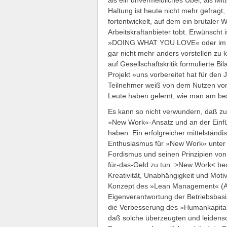
als ein unvermeidliches Übel, als Mitt
Haltung ist heute nicht mehr gefragt;
fortentwickelt, auf dem ein brutaler
Arbeitskraftanbieter tobt. Erwünscht i
»DOING WHAT YOU LOVE« oder im Kla
gar nicht mehr anders vorstellen zu
auf Gesellschaftskritik formulierte 
Projekt »uns vorbereitet hat für den
Teilnehmer weiß von dem Nutzen von
Leute haben gelernt, wie man am best
Es kann so nicht verwundern, daß z
»New Work«-Ansatz und an der Einfü
haben. Ein erfolgreicher mittelständ
Enthusiasmus für »New Work« unter 
Fordismus und seinen Prinzipien von
für-das-Geld zu tun. >New Work< bed
Kreativität, Unabhängigkeit und Mot
Konzept des »Lean Management« (Ab
Eigenverantwortung der Betriebsbas
die Verbesserung des »Humankapital
daß solche überzeugten und leiden