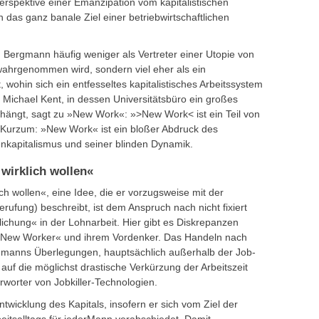
rspektive einer Emanzipation vom kapitalistischen
 das ganz banale Ziel einer betriebwirtschaftlichen
ß Bergmann häufig weniger als Vertreter einer Utopie von
 wahrgenommen wird, sondern viel eher als ein
 wohin sich ein entfesseltes kapitalistisches Arbeitssystem
 Michael Kent, in dessen Universitätsbüro ein großes
hängt, sagt zu »New Work«: »>New Work< ist ein Teil von
« Kurzum: »New Work« ist ein bloßer Abdruck des
senkapitalismus und seiner blinden Dynamik.
 wirklich wollen«
ch wollen«, eine Idee, die er vorzugsweise mit der
erufung) beschreibt, ist dem Anspruch nach nicht fixiert
lichung« in der Lohnarbeit. Hier gibt es Diskrepanzen
 »New Worker« und ihrem Vordenker. Das Handeln nach
rgmanns Überlegungen, hauptsächlich außerhalb der Job-
 auf die möglichst drastische Verkürzung der Arbeitszeit
rworter von Jobkiller-Technologien.
ntwicklung des Kapitals, insofern er sich vom Ziel der
eitsalltags für jederMann verabschiedet. Damit