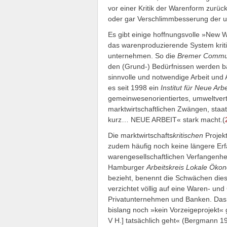
vor einer Kritik der Warenform zurüc
oder gar Verschlimmbesserung der unz
Es gibt einige hoffnungsvolle »New W
das warenproduzierende System kriti
unternehmen. So die
Bremer Comm
den (Grund-) Bedürfnissen werden b
sinnvolle und notwendige Arbeit und 
es seit 1998 ein
Institut für Neue Arbe
gemeinwesenorientiertes, umweltvertr
marktwirtschaftlichen Zwängen, staat
kurz… NEUE ARBEIT« stark macht.(
Die marktwirtschafts
kritischen
Projekt
zudem häufig noch keine längere Er
warengesellschaftlichen Verfangenhei
Hamburger
Arbeitskreis Lokale Öko
bezieht, benennt die Schwächen diese
verzichtet völlig auf eine Waren- und 
Privatunternehmen und Banken. Das ha
bislang noch »kein Vorzeigeprojekt« 
V H.] tatsächlich geht« (Bergmann 19