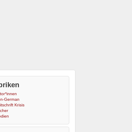
briken
tor*innen
n-German
tschrift Krisis
cher
dien