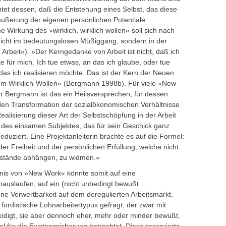
tet dessen, daß die Entstehung eines Selbst, das diese
äußerung der eigenen persönlichen Potentiale
 Wirkung des »wirklich, wirklich wollen« soll sich nach
icht im bedeutungslosen Müßiggang, sondern in der
 Arbeit«). »Der Kerngedanke von Arbeit ist nicht, daß ich
te für mich. Ich tue etwas, an das ich glaube, oder tue
 das ich realisieren möchte. Das ist der Kern der Neuen
 dem Wirklich-Wollen« (Bergmann 1998b). Für viele »New
für Bergmann ist das ein Heilsversprechen, für dessen
den Transformation der sozialökonomischen Verhältnisse
ealisierung dieser Art der Selbstschöpfung in der Arbeit
d des einsamen Subjektes, das für sein Geschick ganz
 reduziert. Eine Projektanleiterin brachte es auf die Formel:
er Freiheit und der persönlichen Erfüllung, welche nicht
stände abhängen, zu widmen.«
dnis von »New Work« könnte somit auf eine
hinauslaufen, auf ein (nicht unbedingt bewußt
gene Verwertbarkeit auf dem deregulierten Arbeitsmarkt.
r fordistische Lohnarbeitertypus gefragt, der zwar mit
eidigt, sie aber dennoch eher, mehr oder minder bewußt,