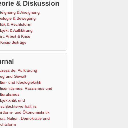
orie & Diskussion
teignung & Aneignung
eologie & Bewegung
litik & Rechtsform
bjekt & Aufklärung
rt, Arbeit & Krise
Krisis-Beiträge
rnal
ozess der Aufklärung
ieg und Gewalt
ltur- und Ideologiekritik
tisemitismus, Rassismus und
lturalismus
bjektkritik und
schlechterverhältnis
rtform- und Ökonomiekritik
aat, Nation, Demokratie und
chtsform