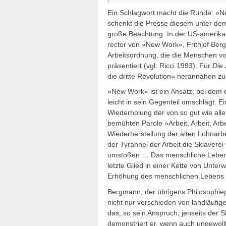
Ein Schlagwort macht die Runde: »Ne
schenkt die Presse diesem unter de
große Beachtung. In der US-amerikan
rector von »New Work«, Frithjof Ber
Arbeitsordnung, die die Menschen vo
präsentiert (vgl. Ricci 1993). Für
Die 
die dritte Revolution« herannahen zu
»New Work« ist ein Ansatz, bei dem
leicht in sein Gegenteil umschlägt. E
Wiederholung der von so gut wie all
bemühten Parole »Arbeit, Arbeit, Arbe
Wiederherstellung der alten Lohnarb
der Tyrannei der Arbeit die Sklaverei
umstoßen … Das menschliche Leben u
letzte Glied in einer Kette von Unter
Erhöhung des menschlichen Lebens 
Bergmann, der übrigens Philosophiepro
nicht nur verschieden von landläufige
das, so sein Anspruch, jenseits der S
demonstriert er, wenn auch ungewollt