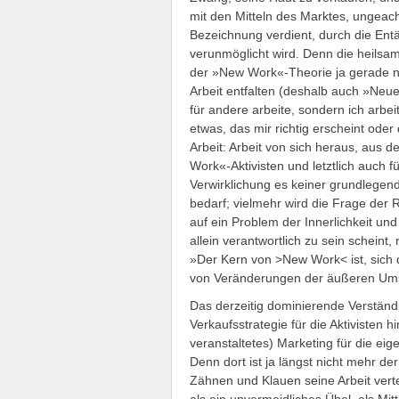
mit den Mitteln des Marktes, ungeach
Bezeichnung verdient, durch die Ent
verunmöglicht wird. Denn die heilsame
der »New Work«-Theorie ja gerade n
Arbeit entfalten (deshalb auch »Neue
für andere arbeite, sondern ich arbei
etwas, das mir richtig erscheint oder
Arbeit: Arbeit von sich heraus, aus
Work«-Aktivisten und letztlich auch 
Verwirklichung es keiner grundlegen
bedarf; vielmehr wird die Frage der R
auf ein Problem der Innerlichkeit un
allein verantwortlich zu sein scheint,
»Der Kern von >New Work< ist, sich d
von Veränderungen der äußeren Um
Das derzeitig dominierende Verstän
Verkaufsstrategie für die Aktivisten 
veranstaltetes) Marketing für die ei
Denn dort ist ja längst nicht mehr de
Zähnen und Klauen seine Arbeit vert