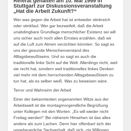
Referat gehalten am 10. Mai 1999 in
Stuttgart zur Diskussionsveranstaltung
„Hat die Arbeit Zukunft?“
Wer was gegen die Arbeit hat ist entweder stinkreich
oder stinkfaul. Wer gar bezweifelt, daß die Arbeit
unabdingbare Grundlage menschlicher Existenz sei will
uns sicher auch noch allen Ernstes erzählen, daß wir
auf die Luft zum Atmen verzichten könnten. So sagt es
uns der gesunde Menschenverstand des
Alltagsbewußtseins. Und so sagt es auch die
traditionelle linke Sicht auf die Welt. Allerdings nicht, weil
sie recht hat, sondern weil traditionelles linkes Denken
viel mehr mit dem herrschenden Alltagsbewußtsein zu
tun hat, als es selber weiß. Was zu beweisen wäre.
Terror und Wahnsinn der Arbeit
Einer der bekanntesten sogenannten Witze aus der
Arbeitswelt ist die montagmorgendliche Begrüßung
unter Kollegen mit den Worten: „Es will wieder nicht
Freitag werden!“ Bei näherem Hinsehen ist das alles
andere als zum Lachen. Denn hier offenbart sich der
ungeheuerliche Sachverhalt, daß sich -zig Millionen