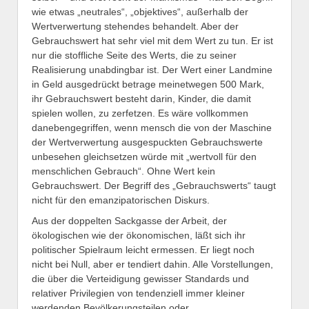
wie etwas „neutrales“, „objektives“, außerhalb der
Wertverwertung stehendes behandelt. Aber der
Gebrauchswert hat sehr viel mit dem Wert zu tun. Er ist
nur die stoffliche Seite des Werts, die zu seiner
Realisierung unabdingbar ist. Der Wert einer Landmine
in Geld ausgedrückt betrage meinetwegen 500 Mark,
ihr Gebrauchswert besteht darin, Kinder, die damit
spielen wollen, zu zerfetzen. Es wäre vollkommen
danebengegriffen, wenn mensch die von der Maschine
der Wertverwertung ausgespuckten Gebrauchswerte
unbesehen gleichsetzen würde mit „wertvoll für den
menschlichen Gebrauch“. Ohne Wert kein
Gebrauchswert. Der Begriff des „Gebrauchswerts“ taugt
nicht für den emanzipatorischen Diskurs.
Aus der doppelten Sackgasse der Arbeit, der
ökologischen wie der ökonomischen, läßt sich ihr
politischer Spielraum leicht ermessen. Er liegt noch
nicht bei Null, aber er tendiert dahin. Alle Vorstellungen,
die über die Verteidigung gewisser Standards und
relativer Privilegien von tendenziell immer kleiner
werdenden Bevölkerungsteilen oder