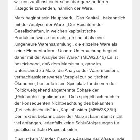
wir uns zunächst einer scheinbar ganz anderen
Kategorie zuwenden, nämlich der Ware.
Marx beginnt sein Hauptwerk, „Das Kapital“, bekanntlich
mit der Analyse der Ware: „Der Reichtum der
Gesellschaften, in welchen kapitalistische
Produktionsweise herrscht, erscheint als eine
‚ungeheure Warensammlung‘, die einzelne Ware als
seine Elementarform. Unsere Untersuchung beginnt
daher mit der Analyse der Ware.“ (MEW23,49) Es ist
bezeichnend, daß dem Marxismus, ganz im
Unterschied zu Marx, die Analyse der Ware meistens
vernachlässigenswertes Vorspiel zur politischen
Ökonomie, bestenfalls ein Spielplatz für die von der
Politik weitgehend abgetrennte Sphäre der
„Philosophie“ geblieben ist. Dies spiegelt sich auch in
der konsequenten Nichtbeachtung des bekannten
„Fetischabschnitts“ im „Kapital“ wider (MEW23,85ff).
Der Text ist bekannt, aber der Marxist kann damit nicht
viel anfangen, jedenfalls keine Schlußfolgerungen für
gesellschaftliche Praxis ableiten.
Dies ist kein Wunder. Denn die Analyse der Ware würde