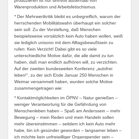
produzieren ist nur sinnvoll außerhalb von
Warenproduktion und Arbeitsfetischismus.
* Der Mehrwertkritik bleibt es unbegreiflich, warum der
herrschenden Mobilitätswahn überhaupt ein solcher
sein soll. Zu der Vorstellung, daß Menschen
beispielsweise vorsätzlich kein Auto haben wollen, weiß
sie lediglich unisono mit dem Alltagsbewußtsein zu
rufen: Kein Verzicht! Dabei gibt es so viele
unterschiedliche Motive dafür, die alle damit zu tun
haben, daß man endlich aufhören will, zu verzichten.
Auf der zweiten bundesweiten Konferenz „autofrei
leben!“, zu der sich Ende Januar 250 Menschen in
Weimar versammelt haben, wurden solche Motive
zusammengetragen wie:
* Kontaktmöglichkeiten im ÖPNV – Natur genießen –
weniger Verantwortung für die Gefährdung von
Menschenleben haben – Spaß am Anderssein – mehr
Bewegung – mein Reden und mein Handeln sollen
mehr übereinstimmen – seitdem ich kein Auto mehr
habe, bin ich gesünder geworden – langsamer leben –
ich möchte kein unfreiwilliger Organspender sein –