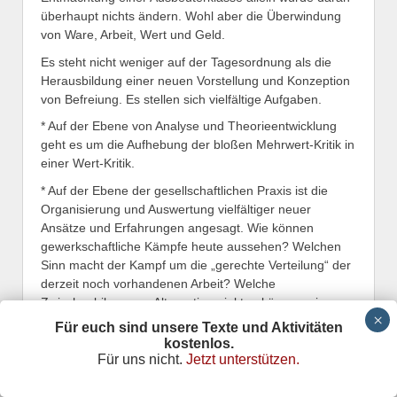
überhaupt nichts ändern. Wohl aber die Überwindung
von Ware, Arbeit, Wert und Geld.
Es steht nicht weniger auf der Tagesordnung als die
Herausbildung einer neuen Vorstellung und Konzeption
von Befreiung. Es stellen sich vielfältige Aufgaben.
* Auf der Ebene von Analyse und Theorieentwicklung
geht es um die Aufhebung der bloßen Mehrwert-Kritik in
einer Wert-Kritik.
* Auf der Ebene der gesellschaftlichen Praxis ist die
Organisierung und Auswertung vielfältiger neuer
Ansätze und Erfahrungen angesagt. Wie können
gewerkschaftliche Kämpfe heute aussehen? Welchen
Sinn macht der Kampf um die „gerechte Verteilung“ der
derzeit noch vorhandenen Arbeit? Welche
Zwischenbilanz aus Alternativprojekten können wir
ziehen? Wie entfalten wir eine breite gesellschaftliche
Für euch sind unsere Texte und Aktivitäten
Debatte über Lebensqualität? Wie entwickeln wir
kostenlos.
Kämpfe und Bewegungen für mehr Lebensqualität?
Für uns nicht.
Jetzt unterstützen.
Und wie verbinden wir diese mit „traditionellen“
Abwehrkämpfen?