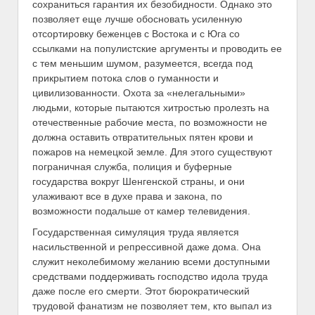
сохраниться гарантия их безобидности. Однако это
позволяет еще лучше обосновать усиленную
отсортировку беженцев с Востока и с Юга со
ссылками на популистские аргументы и проводить ее
с тем меньшим шумом, разумеется, всегда под
прикрытием потока слов о гуманности и
цивилизованности. Охота за «нелегальными»
людьми, которые пытаются хитростью пролезть на
отечественные рабочие места, по возможности не
должна оставить отвратительных пятен крови и
пожаров на немецкой земле. Для этого существуют
пограничная служба, полиция и буферные
государства вокруг Шенгенской страны, и они
улаживают все в духе права и закона, по
возможности подальше от камер телевидения.
Государственная симуляция труда является
насильственной и репрессивной даже дома. Она
служит неколебимому желанию всеми доступными
средствами поддерживать господство идола труда
даже после его смерти. Этот бюрократический
трудовой фанатизм не позволяет тем, кто выпал из