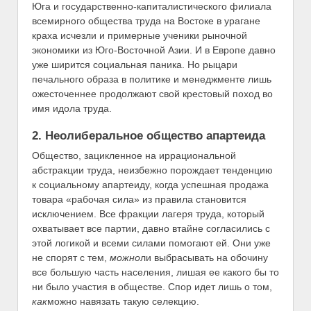
Юга и государственно-капиталистического филиала
всемирного общества труда на Востоке в урагане
краха исчезли и примерные ученики рыночной
экономики из Юго-Восточной Азии. И в Европе давно
уже ширится социальная паника. Но рыцари
печального образа в политике и менеджменте лишь
ожесточеннее продолжают свой крестовый поход во
имя идола труда.
2. Неолиберальное общество апартеида
Общество, зацикленное на иррациональной
абстракции труда, неизбежно порождает тенденцию
к социальному апартеиду, когда успешная продажа
товара «рабочая сила» из правила становится
исключением. Все фракции лагеря труда, который
охватывает все партии, давно втайне согласились с
этой логикой и всеми силами помогают ей. Они уже
не спорят с тем,
можно
ли выбрасывать на обочину
все большую часть населения, лишая ее какого бы то
ни было участия в обществе. Спор идет лишь о том,
как
можно навязать такую селекцию.