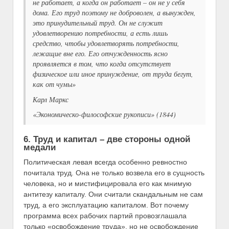
не работает, а когда он работает – он не у себя
дома. Его труд поэтому не доброволен, а вынужден,
это
принудительный труд
. Он не служит
удовлетворению потребности, а есть лишь
средство
, чтобы удовлетворять потребности,
лежащие вне его. Его отчужденность ясно
проявляется в том, что когда отсутствует
физическое или иное принуждение, от труда бегут,
как от чумы»
Карл Маркс
«Экономическо-философские рукописи» (1844)
6. Труд и капитал – две стороны одной
медали
Политическая левая всегда особенно ревностно
почитала труд. Она не только возвела его в сущность
человека, но и мистифицировала его как мнимую
антитезу капиталу. Они считали скандальным не сам
труд, а его эксплуатацию капиталом. Вот почему
программа всех рабочих партий провозглашала
только «освобождение труда», но не освобождение