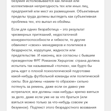
безумия истолковывается как личная или
коллективная непригодность тех или иных лиц,
предприятий или мест их размещения. Объективные
пределы труда должны выглядеть как субъективная
проблема тех, кто выпал из обоймы.
Если для одних безработица – это результат
чрезмерных притязаний, недостаточной
конкурентоспособности и гибкости, то другие
обвиняют «своих» менеджеров и политиков в
бездарности, коррупции, жадности или
предательстве. И наконец, все согласны с бывшим
президентом ФРГ Романом Херцогом: страна должна
испытать так называемый «толчок», как будто бы
речь идет о плохой психологической подготовке
какой-нибудь футбольной команды или политической
секты. Все должны «каким-то образом» сильно
потянуть за ремень, даже если он давно уже
истрепался; все должны «как-нибудь» крепко взяться
за дело, даже если уже не за что браться (или
взяться можно только за что-нибудь совсем уж
безумное). Подтекст этого безрадостного воззвания