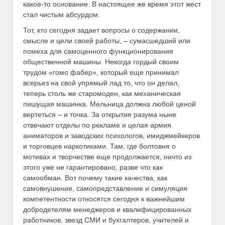
какое-то основание. В настоящее же время этот жест
стал чистым абсурдом.
Тот, кто сегодня задает вопросы о содержании,
смысле и цели своей работы, – сумасшедший или
помеха для самоценного функционирования
общественной машины. Некогда гордый своим
трудом «гомо фабер», который еще принимал
всерьез на свой упрямый лад то, что он делал,
теперь столь же старомоден, как механическая
пишущая машинка. Мельница должна любой ценой
вертеться – и точка. За открытия разума ныне
отвечают отделы по рекламе и целая армия
аниматоров и заводских психологов, имиджмейкеров
и торговцев наркотиками. Там, где болтовня о
мотивах и творчестве еще продолжается, ничто из
этого уже не гарантировано, разве что как
самообман. Вот почему такие качества, как
самовнушение, самопредставление и симуляция
компетентности относятся сегодня к важнейшим
добродетелям менеджеров и квалифицированных
работников, звезд СМИ и бухгалтеров, учителей и