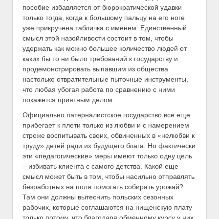
пособие избавляется от бюрократической удавки
только тогда, когда к большому пальцу на его ноге
уже прикручена табличка с именем. Единственный
смысл этой назойливости состоит в том, чтобы
удержать как можно большее количество людей от
каких бы то ни было требований к государству и
продемонстрировать выпавшим из общества
настолько отвратительные пыточные инструменты,
что любая убогая работа по сравнению с ними
покажется приятным делом.
Официально патерналистское государство все еще
прибегает к плети только из любви и с намерением
строже воспитывать своих, обвиненных в «нелюбви к
труду» детей ради их будущего блага. Но фактически
эти «педагогические» меры имеют только одну цель
– избивать клиента с самого детства. Какой еще
смысл может быть в том, чтобы насильно отправлять
безработных на поля помогать собирать урожай?
Там они должны вытеснить польских сезонных
рабочих, которые соглашаются на нищенскую плату
только потому, что благодаря обменному курсу у них