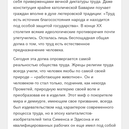
себя приверженцами вечной диктатуры труда. Даже
конституция крайне католической Баварии поучает
граждан вполне в духе лютеровской традиции: «Труд
есть источник благосостояния народа и находится
под особой защитой государства». В конце XX
столетия всякие идеологические противоречия почти
улетучились. Осталась лишь беспощадная общая
догма о том, что труд есть естественное
предназначение человека.
Сегодня эта догма опровергается самой
реальностью общества труда. Жрецы религии труда
всегда учили, что человек якобы по самой своей
природе – «работающее животное». Он и
человеком-то стал только, подчинив, как некогда
Прометей, природную материю своей воле и
преобразовав ее в изделия. Этот миф о покорителе
мира и демиурге, имеющем свое призвание, всегда
был издевательством над характером современного
процесса труда, но в эпоху капиталистов-
изобретателей типа Сименса и Эдисона и их
квалифицированных рабочих он еще имел под собой