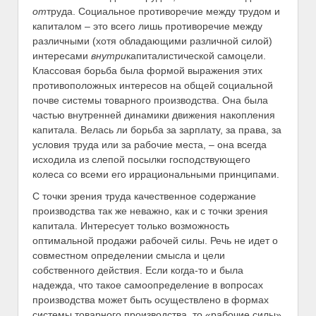
от
труда. Социальное противоречие между трудом и
капиталом – это всего лишь противоречие между
различными (хотя обладающими различной силой)
интересами
внутри
капиталистической самоцели.
Классовая борьба была формой выражения этих
противоположных интересов на общей социальной
почве системы товарного производства. Она была
частью внутренней динамики движения накопления
капитала. Велась ли борьба за зарплату, за права, за
условия труда или за рабочие места, – она всегда
исходила из слепой посылки господствующего
колеса со всеми его иррациональными принципами.
С точки зрения труда качественное содержание
производства так же неважно, как и с точки зрения
капитала. Интересует только возможность
оптимальной продажи рабочей силы. Речь не идет о
совместном определении смысла и цели
собственного действия. Если когда-то и была
надежда, что такое самоопределение в вопросах
производства может быть осуществлено в формах
системы товарного производства, то «рабочие силы»