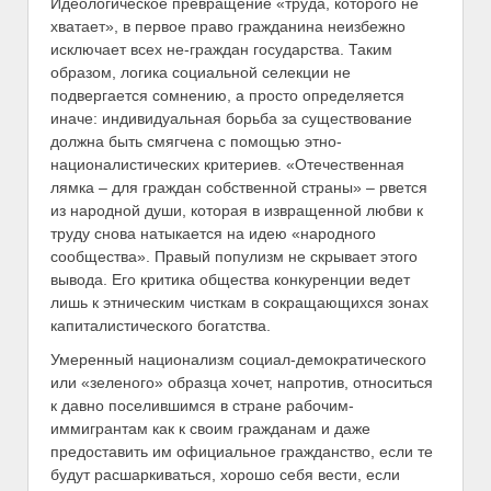
Идеологическое превращение «труда, которого не
хватает», в первое право гражданина неизбежно
исключает всех не-граждан государства. Таким
образом, логика социальной селекции не
подвергается сомнению, а просто определяется
иначе: индивидуальная борьба за существование
должна быть смягчена с помощью этно-
националистических критериев. «Отечественная
лямка – для граждан собственной страны» – рвется
из народной души, которая в извращенной любви к
труду снова натыкается на идею «народного
сообщества». Правый популизм не скрывает этого
вывода. Его критика общества конкуренции ведет
лишь к этническим чисткам в сокращающихся зонах
капиталистического богатства.
Умеренный национализм социал-демократического
или «зеленого» образца хочет, напротив, относиться
к давно поселившимся в стране рабочим-
иммигрантам как к своим гражданам и даже
предоставить им официальное гражданство, если те
будут расшаркиваться, хорошо себя вести, если