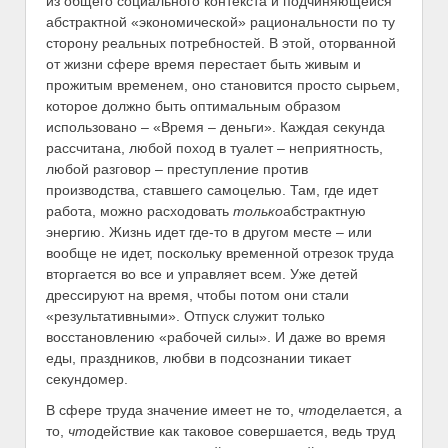
из общего социального контекста и подчиняющейся
абстрактной «экономической» рациональности по ту
сторону реальных потребностей. В этой, оторванной
от жизни сфере время перестает быть живым и
прожитым временем, оно становится просто сырьем,
которое должно быть оптимальным образом
использовано – «Время – деньги». Каждая секунда
рассчитана, любой поход в туалет – неприятность,
любой разговор – преступление против
производства, ставшего самоцелью. Там, где идет
работа, можно расходовать
только
абстрактную
энергию. Жизнь идет где-то в другом месте – или
вообще не идет, поскольку временной отрезок труда
вторгается во все и управляет всем. Уже детей
дрессируют на время, чтобы потом они стали
«результативными». Отпуск служит только
восстановлению «рабочей силы». И даже во время
еды, праздников, любви в подсознании тикает
секундомер.
В сфере труда значение имеет не то,
что
делается, а
то,
что
действие как таковое совершается, ведь труд