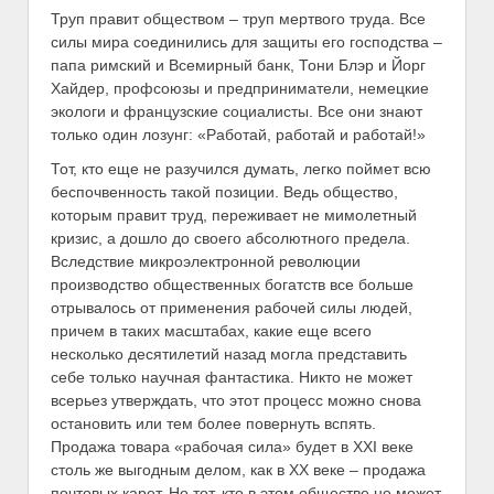
Труп правит обществом – труп мертвого труда. Все
силы мира соединились для защиты его господства –
папа римский и Всемирный банк, Тони Блэр и Йорг
Хайдер, профсоюзы и предприниматели, немецкие
экологи и французские социалисты. Все они знают
только один лозунг: «Работай, работай и работай!»
Тот, кто еще не разучился думать, легко поймет всю
беспочвенность такой позиции. Ведь общество,
которым правит труд, переживает не мимолетный
кризис, а дошло до своего абсолютного предела.
Вследствие микроэлектронной революции
производство общественных богатств все больше
отрывалось от применения рабочей силы людей,
причем в таких масштабах, какие еще всего
несколько десятилетий назад могла представить
себе только научная фантастика. Никто не может
всерьез утверждать, что этот процесс можно снова
остановить или тем более повернуть вспять.
Продажа товара «рабочая сила» будет в XXI веке
столь же выгодным делом, как в ХХ веке – продажа
почтовых карет. Но тот, кто в этом обществе не может