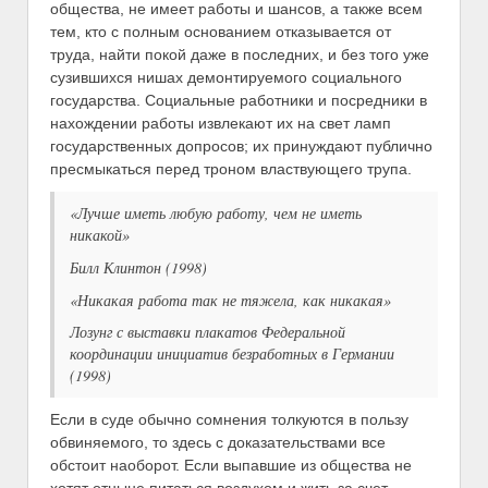
общества, не имеет работы и шансов, а также всем
тем, кто с полным основанием отказывается от
труда, найти покой даже в последних, и без того уже
сузившихся нишах демонтируемого социального
государства. Социальные работники и посредники в
нахождении работы извлекают их на свет ламп
государственных допросов; их принуждают публично
пресмыкаться перед троном властвующего трупа.
«Лучше иметь любую работу, чем не иметь
никакой»
Билл Клинтон (1998)
«Никакая работа так не тяжела, как никакая»
Лозунг с выставки плакатов Федеральной
координации инициатив безработных в Германии
(1998)
Если в суде обычно сомнения толкуются в пользу
обвиняемого, то здесь с доказательствами все
обстоит наоборот. Если выпавшие из общества не
хотят отныне питаться воздухом и жить за счет