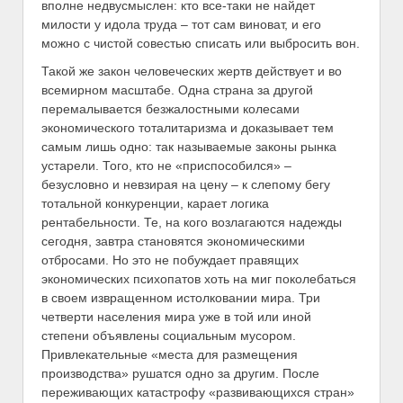
вполне недвусмыслен: кто все-таки не найдет
милости у идола труда – тот сам виноват, и его
можно с чистой совестью списать или выбросить вон.
Такой же закон человеческих жертв действует и во
всемирном масштабе. Одна страна за другой
перемалывается безжалостными колесами
экономического тоталитаризма и доказывает тем
самым лишь одно: так называемые законы рынка
устарели. Того, кто не «приспособился» –
безусловно и невзирая на цену – к слепому бегу
тотальной конкуренции, карает логика
рентабельности. Те, на кого возлагаются надежды
сегодня, завтра становятся экономическими
отбросами. Но это не побуждает правящих
экономических психопатов хоть на миг поколебаться
в своем извращенном истолковании мира. Три
четверти населения мира уже в той или иной
степени объявлены социальным мусором.
Привлекательные «места для размещения
производства» рушатся одно за другим. После
переживающих катастрофу «развивающихся стран»