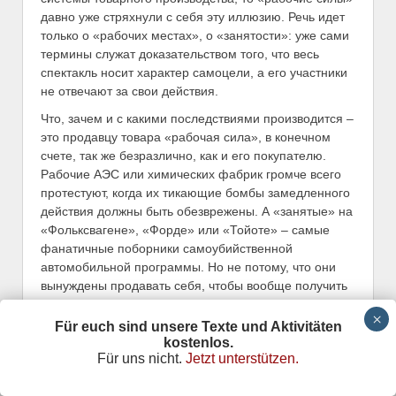
давно уже стряхнули с себя эту иллюзию. Речь идет
только о «рабочих местах», о «занятости»: уже сами
термины служат доказательством того, что весь
спектакль носит характер самоцели, а его участники
не отвечают за свои действия.
Что, зачем и с какими последствиями производится –
это продавцу товара «рабочая сила», в конечном
счете, так же безразлично, как и его покупателю.
Рабочие АЭС или химических фабрик громче всего
протестуют, когда их тикающие бомбы замедленного
действия должны быть обезврежены. А «занятые» на
«Фольксвагене», «Форде» или «Тойоте» – самые
фанатичные поборники самоубийственной
автомобильной программы. Но не потому, что они
вынуждены продавать себя, чтобы вообще получить
возможность жить, а потому что они и в самом деле
отождествляют себя с этим тупым существованием.
Für euch sind unsere Texte und Aktivitäten
Социологи, профсоюзные деятели, попы и другие
kostenlos.
Für uns nicht.
Jetzt unterstützen.
профессиональные теологи «социального вопроса»
считают это доказательством морально-этической