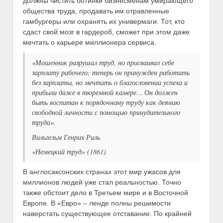
должны чистить ботинки бизнесменам умирающего
общества труда, продавать им отравленные
гамбургеры или охранять их универмаги. Тот, кто
сдаст свой мозг в гардероб, сможет при этом даже
мечтать о карьере миллионера сервиса.
«Мошенник разрушал труд, но присваивал себе
зарплату рабочего; теперь он принужден работать
без зарплаты, но мечтать о благословении успеха и
прибыли даже в тюремной камере… Он должен
быть воспитан к порядочному труду как деянию
свободной личности с помощью принудительного
труда».
Вильгельм Генрих Риль
«Немецкий труд» (1861)
В англосаксонских странах этот мир ужасов для
миллионов людей уже стал реальностью. Точно
также обстоит дело в Третьем мире и в Восточной
Европе. В «Евро» – ленде полны решимости
наверстать существующее отставание. По крайней