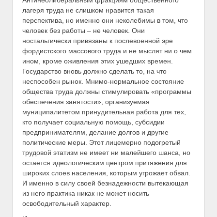
Антинеолиберальным фракциям общественного
лагеря труда не слишком нравится такая
перспектива, но именно они неколебимы в том, что
человек без работы – не человек. Они
ностальгически привязаны к послевоенной эре
фордистского массового труда и не мыслят ни о чем
ином, кроме оживления этих ушедших времен.
Государство вновь должно сделать то, на что
неспособен рынок. Мнимо-нормальное состояние
общества труда должны стимулировать «программы
обеспечения занятости», организуемая
муниципалитетом принудительная работа для тех,
кто получает социальную помощь, субсидии
предпринимателям, делание долгов и другие
политические меры. Этот лицемерно подогретый
трудовой этатизм не имеет ни малейшего шанса, но
остается идеологическим центром притяжения для
широких слоев населения, которым угрожает обвал.
И именно в силу своей безнадежности вытекающая
из него практика никак не может носить
освободительный характер.