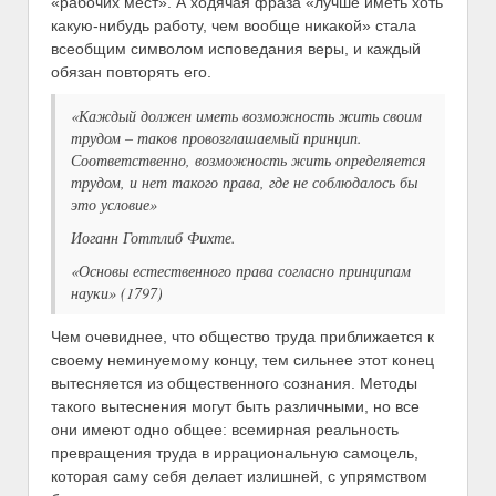
«рабочих мест». А ходячая фраза «лучше иметь хоть
какую-нибудь работу, чем вообще никакой» стала
всеобщим символом исповедания веры, и каждый
обязан повторять его.
«Каждый должен иметь возможность жить своим
трудом – таков провозглашаемый принцип.
Соответственно, возможность жить определяется
трудом, и нет такого права, где не соблюдалось бы
это условие»
Иоганн Готтлиб Фихте.
«Основы естественного права согласно принципам
науки» (1797)
Чем очевиднее, что общество труда приближается к
своему неминуемому концу, тем сильнее этот конец
вытесняется из общественного сознания. Методы
такого вытеснения могут быть различными, но все
они имеют одно общее: всемирная реальность
превращения труда в иррациональную самоцель,
которая саму себя делает излишней, с упрямством