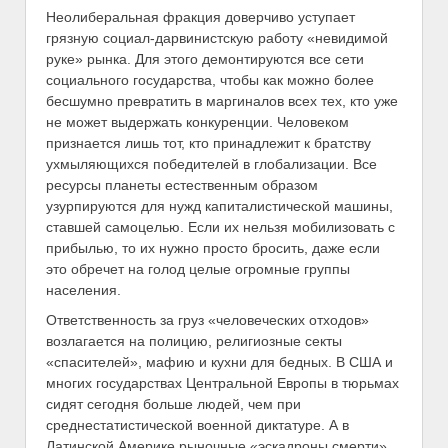
Неолиберальная фракция доверчиво уступает
грязную социал-дарвинистскую работу «невидимой
руке» рынка. Для этого демонтируются все сети
социального государства, чтобы как можно более
бесшумно превратить в маргиналов всех тех, кто уже
не может выдержать конкуренции. Человеком
признается лишь тот, кто принадлежит к братству
ухмыляющихся победителей в глобализации. Все
ресурсы планеты естественным образом
узурпируются для нужд капиталистической машины,
ставшей самоцелью. Если их нельзя мобилизовать с
прибылью, то их нужно просто бросить, даже если
это обречет на голод целые огромные группы
населения.
Ответственность за груз «человеческих отходов»
возлагается на полицию, религиозные секты
«спасителей», мафию и кухни для бедных. В США и
многих государствах Центральной Европы в тюрьмах
сидят сегодня больше людей, чем при
среднестатистической военной диктатуре. А в
Латинской Америке рыночные «эскадроны смерти»